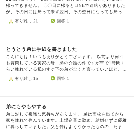
とに本人が決め手続きしたのですが、学校も行ったり行かな
うので、あと5カ月程度はこの家にとどまる予定です。 その
置いた方が良いと毎回伝えていました。 先日、弟はその女
帰ってきません。 〇〇日に帰るとLINEで連絡がありました
かったり… 毎日お弁当は作るのですが家で食べている日
五カ月が、長くて長くて、利用するためだとは言えこの家で
性と今度こそ縁を切ることを決断しLINEをブロックしたと
が、その日には帰って来ず翌日、その翌日になっても帰って
も多々ありモヤモヤする毎日です。 私からは余計なことは
過ごす毎日がもう長い、長すぎて毎日頭が破裂しそうになり
連絡をくれたのですが、 それから情緒が不安定になり、毎
きませんでした。 LINEは送れば返事か帰ってくる状況です
有り難し 21
回答 1
言わずおはようおかえりなど挨拶や声かけはしてるのです
ます。節約術やお金の上手な使い方とか、長時間外で過ごす
日、縁を切って良かったのかわからない、また元通りに戻り
が、居場所も具体的には教えてくれず、ネットカフェやおふ
が、目も合わさずメールしても未読返信もありません。 お
すべなども少しずつ身に着けており、どうにか心安らぐ時間
たいと私に言ってくるようになりました。 過去に何度も苦
ろカフェを転々としているようです。 その間、心配してい
金が必要だったり雨の時の駅までの送迎をしてほしい時だけ
を確保しようと努力もしています。が、この家のドアを開け
しい思いをしたことや、今回縁を切れて自立するチャンスだ
ることや、いつでも帰っておいでと毎日、送り続けていま
メールしてきます。 自分のしてきたことでこうなったから
た瞬間脳みそが全部灰色の煙に覆われた感じになります。そ
ということを話しても、 「自分は馬鹿だから苦しかったこ
す。 娘には、言葉が届いていないのでしょうか。 先先月か
しょうがないと思うのですが時々どうしようもなく悲しくな
こからの時間はほとんど苦痛です。 というか、私は外の
とは思い出せない。良い思い出ばかりだからまた仲良くした
とうとう弟に手紙を書きました
ら、専門学校の方も行けなくなり、心配をしていた矢先でし
り、早く死んでしまいたいと思う毎日で辛いです。
世界でうまくやっていけるんでしょうか。体力がなくても働
い気持ちになる」「元彼女の存在がなかったら自分はダメ人
た。お金は夜のアルバイトをしていたらしく、その蓄えでい
こんにちは！いつもありがとうございます。 以前より何回
き続けられる（っぽい）職業を目指して頑張ってますが、実
間だからこの先一人だし楽しいことがない」と言います。
くらかは持っているようでしたが、それもどこまであるか私
も質問している実家の母、弟の介護の件ですが車で1時間く
力主義っぽいし。本当は毎日、本読んだり好きな絵を描いて
そのうち、辛いからやけ食いややけ酒をしたと連絡が入るよ
にはわかりません。 どう、接すればよいか、毎日考えると
らい離れている私のすぐ下の弟が全くと言っていいほど、関
過ごしたい…。私怠け者なんです。 怒りっぽいところもあ
うになりました。 これまでリストカットや薬の多量摂取な
涙が止まらず、眠れない日が続いています。 どうか、アド
わってくれません。 本人は全くとは思ってないと思いま
有り難し 15
回答 1
るし。もう全部めんどくさいし死んだほうが楽なんじゃな
どもしたことがある弟なので、ここで元彼女から離れられて
バイスをいただきたく、わらにもすがる思いでこちらのペー
す。 実家の近くにいる私にやはり負担がかかり過ぎて本当
い？←これはちょっと普遍的な悩みですね。 一度出た
も今度は何に依存するのか、心配になります。 いくら相談
ジを見つけました。
に精神的にきついです。 言葉では表せない大変さがありま
ら、冠婚葬祭とかでもない限り家にはもう…寄りたくないん
に乗っても過去のことは思い出せないと言われたり、自暴自
す。 友達にその話をしたらもう遠慮しないで、弟にハッキ
です。頼ってあれこれ口出しされるのも嫌だ。これ子供っぽ
棄になっているのを聞いたりするのが、私自身どんどん辛く
リと伝えたら？と言われ私も本当に限界なので伝えようと思
い意地ですけど、譲りたくもないです。 ああ…愚痴を聞
なってきて、一昨日、今から電話していいかと言われた時に
弟にもやもやする
いました。 メールでは無視なので手紙を書きました。 どう
いてくださりありがとうございます。どうにか頑張ります
初めて断ってしまいました。 疲れていて相談に乗るエネル
してか分からないけど、弟に遠慮して 私が実家の2人の面倒
弟に対して複雑な気持ちがあります。 弟は高校を出てから
ギーが残っていないからまた元気になったら、と伝えまし
をみなくては！と頑張ってきましたが、なぜ弟に遠慮しなく
家を離れて住んでいます。上場企業に勤め、結婚せずに優雅
た。 その後、弟から家族LINEに、自分は先に行きます。と
てはいけないのか今になっておかしいと思いハッキリと書き
に暮らしていました。父と仲はよくなかったものの、たまに
いう自死をほのめかす連絡が来ました。 幸い両親が電話で
ました。 施設には入所してるけど何かと用事が多い母、 病
実家に帰ってきて、私の子はかわいがってくれていました。