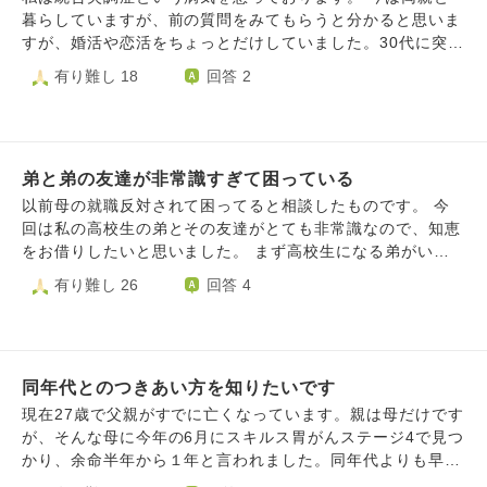
暮らしていますが、前の質問をみてもらうと分かると思いま
すが、婚活や恋活をちょっとだけしていました。30代に突入
し、思ったのはこんなのは意味ないということ。精神障害で
有り難し 18
回答 2
子供は産むべきではないということ。弟に子供が出来る、弟
が結婚するとは限らないことです。甥や姪に学費を出してあ
げるのが夢でした。しかし、弟は結婚しないまま時が過ぎて
いきます。弟は色々な所に旅行に行ったり、友達や会社の仲
弟と弟の友達が非常識すぎて困っている
間とフットサルのマネージャーや野球観戦をしています。春
頃に自転車で通勤中に事故にあい危ない状況でしたが、奇跡
以前母の就職反対されて困ってると相談したものです。 今
的に回復していまではジョギングを楽しんで居ます。それは
回は私の高校生の弟とその友達がとても非常識なので、知恵
良いことなんですが、弟にお金大丈夫？と聞いたら会社が出
をお借りしたいと思いました。 まず高校生になる弟がいる
してくれるから。 大丈夫と言われました。弟に子供が出来
のですがしょっちゅう友達を家に招くのですが、私達家族が
有り難し 26
回答 4
たら大学のお金出したい言ったら自分で使ったほうが良い
いつもご飯を食べる7時頃になっても帰らずその上とても騒
よ。と言われました。私は大学や専門学校にいけなくて、１
いでいて迷惑です。 また勝手に泊まりを決めて夜中まで騒
人で勉強しながら居酒屋で働いていた事もあり、受かっても
いでいるのですが、私には精神疾患があり安心できる家とか
入学できない苦痛を味わいました。そういう苦痛を弟の子供
に他人が入り浸っているととてもストレスです。 しかも遠
にはさせたくないのです。高卒で就活したりするのは大変だ
同年代とのつきあい方を知りたいです
慮は一切なく、弟に至ってはお姉ちゃんの参考書邪魔なんだ
ということ。自分は子供できないだろうということ。弟には
けど！やもっといい格好してよ！とか言われます。 家です
現在27歳で父親がすでに亡くなっています。親は母だけです
分かって欲しいです。だから結婚して子供作れとは言えない
ら好きな格好や勉強出来ないのでしょうか？ 私だけの家で
が、そんな母に今年の6月にスキルス胃がんステージ4で見つ
ですが、このままだと絶家になってしまいます。私たち一族
はないことは分かりますが、私の住んでる家がたまり場みた
かり、余命半年から１年と言われました。同年代よりも早く
は子供を諦めたほうが良いのか。お金は自分に使ったほうが
いになっていてもう少しほかの友達の家にも遊びに行かない
両親がいなくなりそうです。この事が辛く不安で相談しても