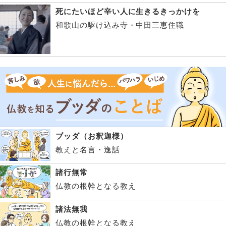
死にたいほど辛い人に生きるきっかけを
和歌山の駆け込み寺・中田三恵住職
ブッダ（お釈迦様）
教えと名言・逸話
諸行無常
仏教の根幹となる教え
諸法無我
仏教の根幹となる教え