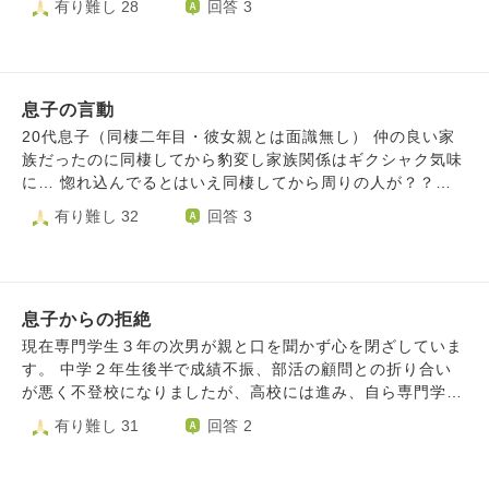
有り難し 28
回答 3
良いのでしょうか？
のかなと思ってしまいます。 私も小中学生のころ家に招い
理解されず時にいらいらします。どうしたらいらいらがなく
て友達と遊んだり逆に友達の家に遊びに行きましたが５時に
なりますか？ 同年代の子も50歳くらいになれば同じ経験を
は帰ってました。 他人の家にいるという気持ちがないので
し気持ちが理解出来るようになると分かっていても今は思う
しょうか？ また、いつも遊びに行く友達にはお菓子と持っ
ように感情がコントロール出来ません。 また、同年代で不
て行ってお礼してましたがそれもないです。 弟の交友関係
息子の言動
倫をしていたが不倫相手との関係を切り、別の人と結婚し子
に口出すべきではないですが、さすがに迷惑なので何かアド
供を作り幸せになっている友人にもむかつきます。悪いこと
20代息子（同棲二年目・彼女親とは面識無し） 仲の良い家
バイス等ございましたらございましたらご教授頂きたいです
をしていない私がこんなことになり、散々相手のことも考え
族だったのに同棲してから豹変し家族関係はギクシャク気味
ず行動してきた友達は幸せになっていて不公平だとも思って
に… 惚れ込んでるとはいえ同棲してから周りの人が？？？
しまいます。 感情がコントロールできずいらいらして泣く
になるような言動に困ってます。 ⚫︎同棲前に迷惑かけた親に
有り難し 32
回答 3
ことが増えた自分にアドバイスをください。
『俺らは別世帯や』と言い、頼み事一つに対し忙しいだの疲
れてるだの屁理屈を並べて《別世帯やから関わるな》と言わ
んばかりの言動。 ⚫︎常に一緒にいたい？だからといって無関
係の身内事、職場や職場の付き合い、男友達と遊ぶ時にまで
息子からの拒絶
所構わず彼女を連れて行くのはどうかと思うが、本人は周り
がどう思うかなんて気にもしない自分が良ければいいって感
現在専門学生３年の次男が親と口を聞かず心を閉ざしていま
じ。（周りは良くは思っていないだろう） ⚫︎良い友達がいる
す。 中学２年生後半で成績不振、部活の顧問との折り合い
のに息子はその友達を見下げるようなことを言う（自分は
が悪く不登校になりましたが、高校には進み、自ら専門学生
何？） 側から見れば思考・言動が一番酷いのは息子だと思
進学を決めました。 高校生になってからは私との関係も良
有り難し 31
回答 2
う。 ⚫︎彼女親は家を出た娘にあまり関心を示さない…同棲し
好で、専門学校１年目は資格取得を目指して驚くほど勉強
てから息子はそれが普通だと思い始めたのか実親に対し同調
し、私も応援して精一杯の協力はしていましたが、資格試験
を求めるような言動… 迷惑と心配をかけ勝手に同棲を強行
に落ち、その１ヶ月後から別人のようにやる気を失い学校に