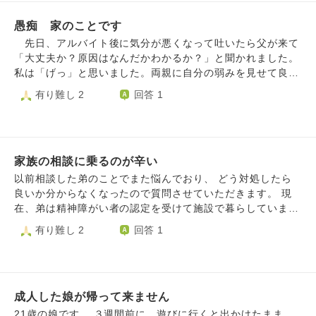
し、『別世帯だから』と親や祖父母を軽視するような言動…
も行かず夜中ゲームをしたり昼夜逆転生活になりました。
こんな《自分らさえ良ければいい》みたいな考え方をしてる
愚痴 家のことです
そして私が生活態度を改めるようにゆったところ、おまえの
ようでは前途多難な気がする… 要所要所で父親が言うべき
ことが子供の頃から嫌いだった、毒親だと思っているなど今
先日、アルバイト後に気分が悪くなって吐いたら父が来て
ことをガツンと言わなかったのも原因の一つかと… 情けな
までの不満が長文のメールで送られてきました。 自分に非
「大丈夫か？原因はなんだかわかるか？」と聞かれました。
いが育て方を間違えたのかもしれない… 『社会人・大人だ
があったことを謝りましたが謝って欲しいわけじゃない、自
私は「げっ」と思いました。両親に自分の弱みを見せて良か
と言うなら時と場合・相手のことも考えて行動せなあかん』
分の気持ちを知らせたかっただけだと言われ、心は閉ざした
ったことはほぼないからです。 一応「さあ、熱中症じゃな
有り難し 2
回答 1
等 周りの助言や意見を聞き入れようとせず反発し、自分勝
ままです。 次男は小さい時からゲームに関して依存度が強
いかな」と答えると「おまえなあ、熱中症で気分悪くなって
手な割り切った考え方・偏見で言いたいことを言い行動す
いのでルールを決めても破ってばかり、親の方針でスマホも
吐くなんてありえないだろ！真面目に答えろ！」と言われま
る。 『彼女と仲良くしてほしい』と言いながら、様々な心
高校生になってからと長男も同じようにしてきたのですが、
した。ありえなくありません。熱中症の主訴って吐き気とか
情を抑えて接してる母親のことなど考えもしてないため、良
次男はそれがとても不満だったと。 親にゲームがほしい、
頭痛でしょ。なんであたしが怒られているのでしょうか。
くなりかけた関係も自分の言動で壊し再びギクシャクする結
スマホがほしいと言ったところで聞いてもらえないと我慢し
家族の相談に乗るのが辛い
一応「ちゃんと調べてくれ」と言い返しましたが聞く耳を持
果を繰り返すことに気付かない… やる事をやらない・守ら
てきた、友達とのゲームの会話にも入れず辛かった、だから
ちません。なんであたしがこのクソガキ（50代）を諭さなけ
以前相談した弟のことでまた悩んでおり、 どう対処したら
ないから言われるのに直そうとしない。 《忙しい・面倒》
今はやりたいわけじゃなくトラウマでゲームをやっていると
ればならないのでしょう。喋るのもしんどいのに。 とりあ
良いか分からなくなったので質問させていただきます。 現
で片付けようとする。 何をどうすれば間違いに気付くのか
一時期は夜中やっては昼間は寝ている生活でした。 ２年生
えず「ごめんね、全部冗談だよ。体調も悪くないし、全部大
在、弟は精神障がい者の認定を受けて施設で暮らしていま
わかりません。 このままギクシャクした親子関係が続くの
の後半は学校にも行きだし少し関係も良好に向かいつつあ
丈夫だから」というと彼は落ち着きました。なんであたし
す。私は離れたところに住んでいるため、電話やLINEで弟
有り難し 2
回答 1
が辛いです。
り、２回目の試験も受け合格発表前からまた様子がおかしく
が、心配のストレスにやられてわめく無学な子供をなだめな
の相談に乗っています。 弟は、学生時代から付き合ってい
なり学校も行かず、不安なんだとそっとしていたのですが、
ければいけないのでしょう。絶望です。全部嫌になりまし
た女性と数年間で縁を切ったり戻したりを何度も繰り返して
あまりの生活態度の悪さが目にあまりつい怒鳴ってしまい完
た。 今、私は希望の進路を定め専門学校に通い、学費を
いて、度々、その関係をどうしたらいいかという相談に乗っ
全に拒絶されました。 すぐ冷静に戻り謝ったのですが今だ
払ったり一人暮らしの頭金を貯めたりしながら、この家を出
ていました。 2人は精神的に依存し合っていて、その女性の
に何も話してくれません。 そして２年で卒業の予定でした
ていく準備を進めています。 けれども大学を卒業したり、
成人した娘が帰って来ません
言動によって弟が深く傷ついたり、ひどい時は命を断とうと
が、難関の一時試験に合格したので専門学生２年延長するこ
就職先が決まるまでは家にいたほうが上手くいくだろうと思
までしていたので、私は縁を切るかそれが難しければ距離を
21歳の娘です。 ３週間前に、遊びに行くと出かけたまま、