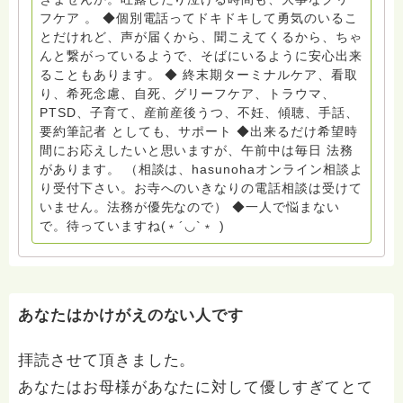
ーラサロン おしゃべりカフェひだまり』 ビハーラ和歌
フケア 。 ◆個別電話ってドキドキして勇気のいるこ
山代表 居場所運営 問い合わせ申込⬇️こちらから
とだけれど、声が届くから、聞こえてくるから、ちゃ
griefcare.tomoshibi@icloud.com ◆GEはしもとサピュ
んと繋がっているようで、そばにいるように安心出来
イエ 所属 （Gender Equity 誰もが自分らしく生きるこ
ることもあります。 ◆ 終末期ターミナルケア、看取
とができる社会をめざして）DV・女性支援 ◆認定NPO
り、希死念慮、自死、グリーフケア、トラウマ、
京都自死自殺相談センターSotto 元グリーフサポート委
PTSD、子育て、産前産後うつ、不妊、傾聴、手話、
員長（2018〜2024） ◆保育士.幼稚園教諭.小学校教諭.
要約筆記者 としても、サポート ◆出来るだけ希望時
レクリエーションインストラクター.中学校DV授業 10年
間にお応えしたいと思いますが、午前中は毎日 法務
間 保育 教育の現場で 総主任として勤めた経験も生かし
があります。 （相談は、hasunohaオンライン相談よ
つつ、お話できることがあれば 幸いです。 いつも あな
り受付下さい。お寺へのいきなりの電話相談は受けて
たとともに。南無阿弥陀仏 ここでは、宗旨を問いませ
いません。法務が優先なので） ◆一人で悩まない
ん。 まずは、ひとりで抱え込まないで。 来寺お問い合
で。待っていますね(﹡´◡`﹡ )
わせは⬇️こちらから miehimeyo@gmail.com ※時間を割
いて、あなたに向き合っています。 ですので、過去の
質問へのお返事がない方には、応えていません。お礼回
答がある方を優先しています。 懇志応援も宜しくお願
いします。 ※個別相談は、hasunohaオンライン相談よ
あなたはかけがえのない人です
り受け付けています。お寺への いきなりの電話相談は
受け付けておりません。また夜中や早朝の電話もご遠慮
拝読させて頂きました。
ください。 法務を優先させてください。
あなたはお母様があなたに対して優しすぎてとて