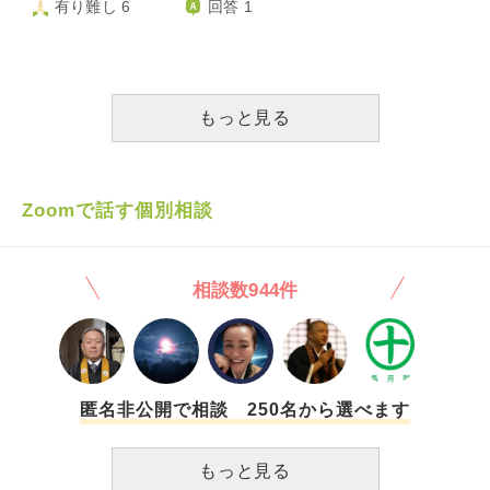
有り難し 6
回答 1
話をして、ストップはかけられたものの、またいつこうなる
院が大好きで通院が多い母と精神的疾患で何もできない実家
父はそのころ体調が優れず、病院に運ばれICUに入ることに
かわかりません。 私は、正直、元気な時でももう相談に乗
に一人で住んでる弟。 すぐ下の弟が母の担当、私が実家の
なりましたが、その時突然、弟が入籍したとメールで伝えて
るのがしんどいです。毎日勝手に涙が出ます。弟には生きて
弟の担当にしようと提案しました。 手紙が着くまで数日は
きました。つきあっている彼女が海外転勤するのでこのタイ
いてほしいです。親にも穏やかに暮らしてほしい。弟が一人
かかると思いますが、 すぐ下の弟がどう返事をするか？ 早
ミングになったらしく、自分もリモートワークをして海外に
ぼっちにならないように私もできるだけ支えたいですが、も
く手紙が到着するのが待ち遠しいです。 相談した友達
行くかもしれない、とも言ってきました。 ICUを行ったり来
もっと見る
うどうしたらいいかわかりません。
は、すぐ下の弟が関わらないならその分の私の労働分お金を
たりの私と母は非常に驚き、結婚自体は喜ばしいものの、こ
払ってもらったら！と言ってましたが、本当に実家のことと
のタイミングで入籍、しかも海外でリモートワーク、などと
言っても私にも家庭があるし兄弟がいるのに私1人で無料奉
こちらの現実を全く慮っていない弟に悲しく思いました。
仕は最近バカらしく思えてきました。 早くスッキリしたい
その後父は他界し、結局海外に住むことは会社の都合ででき
Zoomで話す個別相談
です。 いつもいつも頭の中は実家の事を考えて、自分の時
なかった弟は、こちらの気持ちなど何も気が付かず、相続の
間は楽しめず体調も悪くなり限界です。
話をしたりしています。結婚のタイミングについて一度言及
したところ、「彼女だって、転勤は会社の指示だから仕方な
相談数944件
い」と答えました。私は、彼女の話ではなく私と母に労いの
言葉がほしかったのですが、それは理解していないようでし
た。 病院の母につき添っていたのは私の意思であるので、
感謝や労いの言葉を弟に求めるのは私のエゴであること、結
婚自体は悪くないこと、承知していますが、どうもスッキリ
せずもやもやしています。 弟と父はあまり仲が良くなかっ
匿名非公開で相談 250名から選べます
たことも関係しているかもしれませんし、私が海外転勤ので
きるいわゆるバリキャリの彼女に嫉妬しているのかもしれま
もっと見る
せん。 どうすれば心穏やかに弟とそのお嫁さんに付き合っ