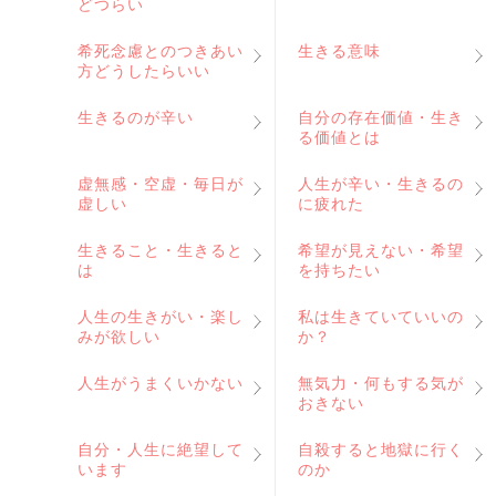
どつらい
希死念慮とのつきあい
生きる意味
方どうしたらいい
生きるのが辛い
自分の存在価値・生き
る価値とは
虚無感・空虚・毎日が
人生が辛い・生きるの
虚しい
に疲れた
生きること・生きると
希望が見えない・希望
は
を持ちたい
人生の生きがい・楽し
私は生きていていいの
みが欲しい
か？
人生がうまくいかない
無気力・何もする気が
おきない
自分・人生に絶望して
自殺すると地獄に行く
います
のか