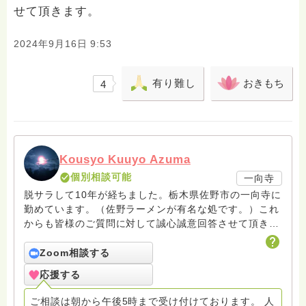
せて頂きます。
2024年9月16日 9:53
有り難し
おきもち
4
Kousyo Kuuyo Azuma
個別相談可能
一向寺
脱サラして10年が経ちました。栃木県佐野市の一向寺に
勤めています。（佐野ラーメンが有名な処です。）これ
からも皆様のご質問に対して誠心誠意回答させて頂きた
いと存じます。まだまだ修行中の身ですので至らぬ点あ
ろうかとは存じますが共に精進して参りましょうね。お
Zoom相談する
寺にもお気軽に遊びに来てください。
応援する
ご相談は朝から午後5時まで受け付けております。 人