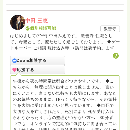
中田 三恵
個別相談可能
教善寺
はじめまして(*^^*) 中田みえです。 教善寺 住職とし
て、母親として、慌ただしく過ごしております。 ◆ゲー
トキーパー ご相談 駆け込み寺 （訪問は要予約。まずは
メールでお問い合わせください） ◆ビハーラ僧、終末期
ターミナルケア、看取り、グリーフケア、希死念慮、自
Zoom相談する
死、産前産後うつ、育児、DV、デートDV、トラウマ、
応援する
PTSD、傾聴トレーナー、手話、要約筆記、行政相談
員、女性支援員、小学校 中学校支援員としても、ケア
午後から夜の時間帯は都合がつきやすいです。 ◆こ
サポートをしています。 ◆一般社団法人『グリーフケア
ちらから、無理に聞き出すことは致しません。 言い
ともしび』理事長 【ともしび遺族会】運営 毎月 第１
にくいこと、言えない気持ちも大切にします。あなた
金・昼夜2回開催（大阪駅前第3ビル） 14：00〜，18：
のお気持ちのままに、ゆっくり待ちながら、その気持
00〜 お問い合わせ申込⬇️こちらから
ちを大切に受け止めたいと思っています。 ◆自死で
griefcare.tomoshibi@icloud.com ＊この活動は皆さま
大切な人を亡くされたり、死別により 死が受け入れ
のご支援により支えられております。ご協力をよろしく
られなかったり、心の整理がつかない方へ。30分ず
お願いします。 ゆうちょ銀行 口座番号 普通408-
つでも、オンラインで定期的に気持ちに向き合ってい
6452769 一般社団法人グリーフケアともしび ◆『ビハ
きませんか。吐露したり泣ける時間も、大事なグリー