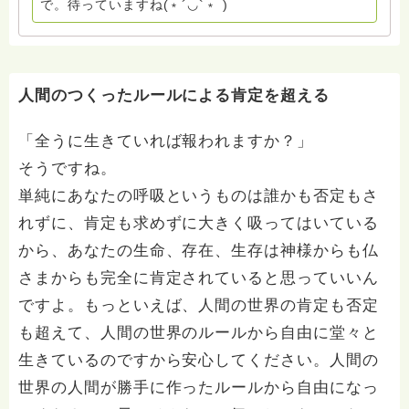
で。待っていますね(﹡´◡`﹡ )
わせは⬇️こちらから miehimeyo@gmail.com ※時間を割
いて、あなたに向き合っています。 ですので、過去の
質問へのお返事がない方には、応えていません。お礼回
答がある方を優先しています。 懇志応援も宜しくお願
いします。 ※個別相談は、hasunohaオンライン相談よ
人間のつくったルールによる肯定を超える
り受け付けています。お寺への いきなりの電話相談は
受け付けておりません。また夜中や早朝の電話もご遠慮
「全うに生きていれば報われますか？」
ください。 法務を優先させてください。
そうですね。
単純にあなたの呼吸というものは誰かも否定もさ
れずに、肯定も求めずに大きく吸ってはいている
から、あなたの生命、存在、生存は神様からも仏
さまからも完全に肯定されていると思っていいん
ですよ。もっといえば、人間の世界の肯定も否定
も超えて、人間の世界のルールから自由に堂々と
生きているのですから安心してください。人間の
世界の人間が勝手に作ったルールから自由になっ