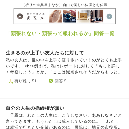
［祈りの道具屋まなか］自由で美しい位牌とお仏壇
「頑張れない・頑張って報われるか」問答一覧
生きるのが上手い友人たちに対して
私の友人は、世の中を上手く渡り歩いていくのがとても上手
いです。 <br>例えば、私はレポートに対して「もっと詳し
く考察しよう」とか、「ここは減点されそうだからもっと詳
しく書こう」などと考え、楽しさもあるのですが時折締切に
有り難し 51
回答 5
追われ疲弊しています。 それに対して友人は「この科目で
留年することはない」とか「課題の比率的に最低何点取れれ
ば良い」などと手を抜き、これまでうまくやってきました。
<br>レポートに限らずこれまでも、友人たちは手を抜いても
自分の人生の操縦権が無い
評価に影響しないところと、評価に直結するところを正確に
見極め、私と桁違いに楽に効率的に世の中を渡り歩いてきま
母親は、わたしの人生に、こうしなさい、ああしなさいと
した。 <br>一方私は、90点を95点にするためにたくさんの
言ってきます。もうわたしは成人しているのに。 わたし
時間を使ったり、抜けるところで手を抜けば手にできた機会
は就活で行きたい企業があるのに、母親は、地元の市役所に