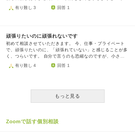
たら楽になれるかそればかりの頭でっかちです。ハムスター
頑張っても報われません。 例えば、友達をつくるために同
有り難し 3
回答 1
の滑車のようにいつも終わらない思考をぐるぐる巡らせ、い
じ趣味を持つ職場の同僚に頑張って何度も話しかけたりしま
つもどうやったら楽になれるかを考えてます。 何を行動し
したが、一向に仲良くなれません。社会人サークルにも参加
ても不足ばかりで、足りないといつもいっており、常に理想
して同じサークルの人に頑張って何度も話しかけても仲良く
が高いです。 どれだけ頑張っても、ダメ出しをする自分
なれず、最近はサークルに参加しなくなりました。ツイッタ
が、父の代わりに鬼の形相で鞭を持って追いかけてきます。
頑張りたいのに頑張れないです
ーも使ってみましたが、定期的な投稿がしんどくてすぐにや
穏やかになりたいのです。 落ち着いて穏やかに、愛する夫
めてしまいました。 また、彼女を作ろうとマッチングアプ
初めて相談させていただきます。 今、仕事・プライベート
と毎日に満足し、感謝していきたい。 夫はとても良い人で
リに登録しましたが、いいねを送ってもマッチングが成立し
で、頑張りたいのに、「頑張れていない」と感じることが多
理解と愛を見せてくれ、こんな夫を持てて幸せ者です。 だ
なかったり、デートの約束をしても待ち合わせ時間の20分前
く、つらいです。 自分で言うのも恐縮なのですが、小さい
けど幼少期からの不足の癖で、いつも無いものばかり目に行
にドタキャンされたり、デートしてもいつも自分から質問し
頃から努力型でした。 たとえば勉強も、地頭が良いと言わ
有り難し 4
回答 1
き、理想ばかり追い求める。 私がしたい事はひとつで、も
てばかりで向こうからは全く質問してくれないから盛り上が
れることもありましたが、コツコツ勉強したり、問題集を何
う頑張りたくないです。 頑張らないでいられる方法を教え
らなかったりと散々です。 去年からは月1のペースで街コン
周も解く努力の結果だと自分では思っています。 よくも悪
てください。 過去を思い出しての不足もあります。 過去と
に参加していますが、連絡しても誰も相手にしてくれず、す
くも、いわゆる真面目タイプだと思います。 苦手だなぁと
サヨナラできる方法もできたら教え頂きたいです。 よろし
ぐにフェードアウトしてしまいます。 見た目には常に気を
感じている科目も授業は真面目に取り組みましたし、人間関
くお願いいたします。
遣っていますし、自分だけ一方的に話さないようにしたり、
係もコミュニケーションを苦手なりに頑張っていました。
もっと見る
相手の目をしっかり見て話したり、相手が話している時は遮
仕事も正直めんどくさいな嫌だなと思うことも文句言わず取
らずに最後まで聞いたりと自分なりに必死に努力はしていま
り組みましたし、求められる役割は苦手なものでも頑張って
す。それでも報われないので、最近は「何で俺ばかり頑張ら
果たしてきたつもりです。 今年、転職や結婚をし、いざ新
なくちゃいけないんだろう。馬鹿馬鹿しい。」と思うように
しい環境でゼロからスタートだけど頑張ろうと思っていたの
Zoomで話す個別相談
なってきました。 自分以外の人は、すぐに友達や恋人がで
に、頑張れなくなっている自分に気がつきました。 ほぼ在
きたり、いい職業に就けたり、高い給料を貰ったり、結婚し
宅の仕事なのですが、自分に割り振られた仕事はすぐ終わ