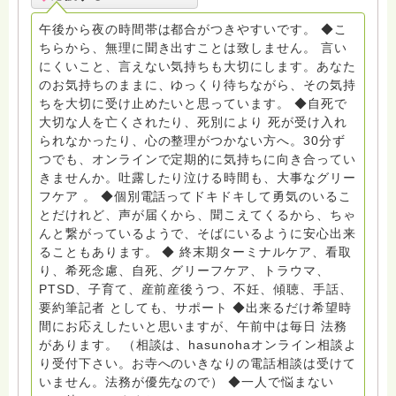
PTSD、傾聴トレーナー、手話、要約筆記、行政相談
員、女性支援員、小学校 中学校支援員としても、ケア
午後から夜の時間帯は都合がつきやすいです。 ◆こ
サポートをしています。 ◆一般社団法人『グリーフケア
ちらから、無理に聞き出すことは致しません。 言い
ともしび』理事長 【ともしび遺族会】運営 毎月 第１
にくいこと、言えない気持ちも大切にします。あなた
金・昼夜2回開催（大阪駅前第3ビル） 14：00〜，18：
のお気持ちのままに、ゆっくり待ちながら、その気持
00〜 お問い合わせ申込⬇️こちらから
ちを大切に受け止めたいと思っています。 ◆自死で
griefcare.tomoshibi@icloud.com ＊この活動は皆さま
大切な人を亡くされたり、死別により 死が受け入れ
のご支援により支えられております。ご協力をよろしく
られなかったり、心の整理がつかない方へ。30分ず
お願いします。 ゆうちょ銀行 口座番号 普通408-
つでも、オンラインで定期的に気持ちに向き合ってい
6452769 一般社団法人グリーフケアともしび ◆『ビハ
きませんか。吐露したり泣ける時間も、大事なグリー
ーラサロン おしゃべりカフェひだまり』 ビハーラ和歌
フケア 。 ◆個別電話ってドキドキして勇気のいるこ
山代表 居場所運営 問い合わせ申込⬇️こちらから
とだけれど、声が届くから、聞こえてくるから、ちゃ
griefcare.tomoshibi@icloud.com ◆GEはしもとサピュ
んと繋がっているようで、そばにいるように安心出来
イエ 所属 （Gender Equity 誰もが自分らしく生きるこ
ることもあります。 ◆ 終末期ターミナルケア、看取
とができる社会をめざして）DV・女性支援 ◆認定NPO
り、希死念慮、自死、グリーフケア、トラウマ、
京都自死自殺相談センターSotto 元グリーフサポート委
PTSD、子育て、産前産後うつ、不妊、傾聴、手話、
員長（2018〜2024） ◆保育士.幼稚園教諭.小学校教諭.
要約筆記者 としても、サポート ◆出来るだけ希望時
レクリエーションインストラクター.中学校DV授業 10年
間にお応えしたいと思いますが、午前中は毎日 法務
間 保育 教育の現場で 総主任として勤めた経験も生かし
があります。 （相談は、hasunohaオンライン相談よ
つつ、お話できることがあれば 幸いです。 いつも あな
り受付下さい。お寺へのいきなりの電話相談は受けて
たとともに。南無阿弥陀仏 ここでは、宗旨を問いませ
いません。法務が優先なので） ◆一人で悩まない
ん。 まずは、ひとりで抱え込まないで。 来寺お問い合