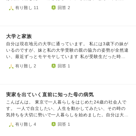
を逃したり、皆が何も気にしていないことを心配して悩んだ
しなさいと言ってきます。その企業は内定がもらえそうです
有り難し 11
回答 2
りしています <br>そして問題なのが、私の努力は未来に残
が、新しく地元の市役所をたくさん受験しなさいと。就職で
らないのです。 彼らは評価に直結する部分は正確に抑えて
地元に帰ってきなさい、それが素晴らしいからと。あなたが
いくので、成績もある程度良いです。 私の努力は時折人に
企業で、選んだ職種で働くなんて、運転免許を取るなんて無
褒められることはあっても、卒業すれば、その評価もなにの
理に決まってる、と言われます。 わたしが少しでも従わ
メリットももたらしません。 なんなら、手を抜いて時間を
大学と家族
ない素振りを見せると、キレて手がつけられません。そのま
作れば手にできた機会を逃したりしています。 能力として
ま聞き流していましたが、それも疲れます。今度友人と遊ん
自分は現在地元の大学に通っています。 私には3歳下の妹が
身についていることを実感できたこともあまりありません。
だり、いとこに会うために帰省するので、また就活のことで
いるのですが、妹と私の大学受験の親の協力の姿勢が全然違
<br>私の努力や心配が、私に報いてくれる日は来るのでしょ
言われそうで、疲れそうで鬱です。 地元で一生過ごしな
い、最近ずっとモヤモヤしています 私が受験生だった時、
うか？ 無駄な努力として数年後にはなかったことになって
さいと言ってくるのが、つらいです。自分の手元に居たら安
親は学費は出す代わりに地元の国公立大学しか行かせられな
有り難し 2
回答 1
いるのでしょうか？ 私も、彼らと同様に世の中を効率的に
心だからと。わたしの人生なのに。 たまに、わたしの将
いのと言われ、私は親の言った通り地元の大学に何とか合格
生きていけるように転換すべきなのでしょうか？ <br>お坊
来のプランを嬉々として語ってきます。 聞き流すしかな
しました しかし、妹には県外のどの大学でも自由に決めて
さんであれば、仏様が見ていてくださる (詳しくないので誤
いですか？全く縁を切って関わらないしかないですか？うま
良い、学費は何とかすると伝えており国公立大学に行けとい
解や無礼があればすみません！) と言われるかもしれないで
く関係を続けようとするのも、説得しても全く理解してもら
う指定すらありません 私も受験生の時は行きたい大学は県
すが、無礼この上ないですが、ではそれはなにか私に利益を
えず、正しいと思う考えを押しつけてくるのでつらいです。
実家を出ていく直前に知った母の病気
外にあり、その意志を我慢して親が望んだ道で進学したの
もたらしてくれるのか？と思ってしまいます。
たまに自分がどうしたいかということが分からなくなって
に、妹だけ対応が優遇されているのを見ると、心の中に黒い
こんばんは。 東京で一人暮らしをはじめた24歳の社会人で
きます。 親を大切にしたいという気持ちと、自分の人生
感情が生まれてきてしまいます 親は苦労して私達を大学に
す。 一人で自立したい、人生を動かしてみたい、その時の
は自分で決めたいという気持ちとで葛藤をしています。
進学させてくれているのはわかっていますが、ここまで違い
気持ちを大切に勢いで一人暮らしを始めました。自分は大人
を見せつけられるとなぜ私の時にその選択肢を用意できなか
だからと都合の良い盾をつけて親には黙って契約まで進めま
有り難し 4
回答 1
ったのかと聞きたくてたまりません 3年ごときで貯めること
した。 いざ伝えると自分が思っていたよりも反対されず
が出来るお金では、到底私立大学を一人暮らしで4年間過ご
に、今では応援してもらってます。恵まれた環境で育ててい