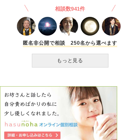
て家庭を持ったりなど順調な人生を送っているのになぜ自分
り、残りの時間をぼーっと過ごしてしまいます。 もちろん
相談数941件
ばかり上手くいかないかと悔しくて仕方がありません。 友
「手が空く時間が多いのですが…」といった相談はしました
達や恋人の作り方をインターネットで調べると「同じ趣味を
が、単発作業(めったにない)以外はふられなかったので、正
持っている人を見つけて話しかければ非常に高い確率で仲良
直半日も暇な日が多いです。 空いた時間はマニュアルを読
くなれる」と書いてあります。しかし、全く上手くいかない
み込んだり、PCスキルを勉強したり自己研鑽すべきと思う
ため、心が折れる寸前です。自分は負け組の駄目人間なのか
のですが、なぜかできないのです。 これではサボりだと思
もしれません。どうすれば、また頑張ろうと前向きになれま
うのに、もっと頑張らなければと思うのに、できない。 真
匿名非公開で相談 250名から選べます
すか？
面目に頑張れることだけは自分の取り柄だと思っていたの
に、それができない自分はなんなんだろうと思ってしまいま
もっと見る
す。 最低限の(割り振られた)仕事はこなしているからいいじ
ゃないか、それで給与変わらないんだから恵まれている、と
考えようとしても、どうしても「悪いことをしている、社会
人としてだらしない、これでは置いて行かれる、周りの人は
きちんとしているのに…」という気持ちにぐるぐると苛まれ
ています。 プライベートのことも、以前は自分で計画たて
たりまとめたりできたと思うのに、ちょっと苦手なことがあ
ると夫に頼ってしまい、情けない気持ちです。 「しっかり
した私」がどこかへいってしまったように感じ、夫や同僚に
見放されてしまうのではと考えてしまいます。 どうして頑
張れないのでしょうか？ また頑張れるようになるにはどう
したらよいでしょうか？ 長文となり失礼しました。 どうぞ