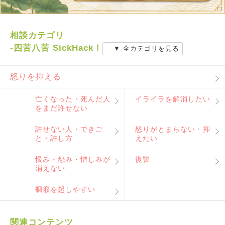
相談カテゴリ
-四苦八苦 SickHack！
▼ 全カテゴリを見る
怒りを抑える
亡くなった・死んだ人
イライラを解消したい
をまだ許せない
許せない人・できご
怒りがとまらない・抑
と・許し方
えたい
恨み・怨み・憎しみが
復讐
消えない
癇癪を起しやすい
関連コンテンツ