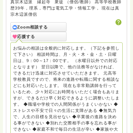
真宗木辺派 縁起寺 衆徒 （僧侶/教師） 高等学校教師
歴39年，理系，専門は電気工学・情報工学， 現在は真
宗木辺派僧侶
Zoom相談する
応援する
お悩みの相談は全般的に対応します。（下記を参照し
て下さい） 相談時間は、月・火・木・金・土・日曜
日は、9：00～17：00です。 （水曜日以外での対応
となります） 翌日以降で、他の法務等がなければ、
できるだけ迅速に対応させていただきます。 元高等
学校教員ですので、将来の進路や転職に関する相談な
どにも対応いたします。 現在も非常勤講師を行って
いるため、少々対応にお時間をいただく場合もありま
すが、できるだけ早く対応できるように調整いたしま
す。 ◆職場や学校での人間関係がうまくいかない ◆
ストレスや不安で日々の生活に支障がある ◆無気力
で、人生の目標を見出せない ◆卒業後の進路を決め
る事ができない ◆別れた交際相手の事を忘れる事が
できない ◆家庭不和で毎日の生活が辛い ◆家族や大