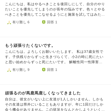
こんにちは、私はやるべきことを後回しにして、自分のやり
たいことを優先してしまうのが長年の悩みです。色々とやる
べきことを優先してこなせるようにと施策を試してはみたも
のの、結局うまくいくものはありませんでした。 なので次
有り難し 6
回答 1
はやるべきことを自分のやりたいことと捉え直してみれば良
いのではないかと考え、そのタスクをこなして成功する自分
をイメージするなどしてみました。 けれどタスクを前より
は自発的にやりたいと感じられるようにはなりましたが、
もう頑張りたくないです。
まだ思考法としてしっくり来るものがありません。 どんな
考え方をすればやるべきことをやりたいことへ完全に転換す
こんにちは。よろしくお願いいたします。 私は37歳女性で
ることができるでしょうか？ ご回答宜しくお願い致しま
す。子供残りからずっと生きづらくて、小2の時に死にたい
す。
と思い始めからずっと死にたいです。 解離性同一性障害と
複雑性PTSD、躁鬱という心の病があり、発病も幼少期で病
有り難し 9
回答 1
に悩まされる毎日です。 父が子供の頃から酒を飲み暴れ
て、母にだけは助けて欲しくていつも母を守っていい子にし
てきました。 こんな環境もあり、人や自分を信じれずいつ
も自分に鞭を打ってます。 いつも頑張れ、頑張れ、もっと
頑張るのが馬鹿馬鹿しくなってきました
頑張れば必ず幸せになれる。と言い続けて、こんな自分じゃ
ダメだらこんな環境じゃダメだ、ダメだらけだ、自分なんか
自分は、彼女がいない上に友達が1人しかいません。しかも
死ぬしかない。と思い込んで生きてます。 私はもう頑張り
その友達は県外にいることもありますが、年に1回だけしか
たくないです。 いつも頑張り、思考をめぐらせ、どうやっ
会う機会がありません。この状況をなんとかしようといくら