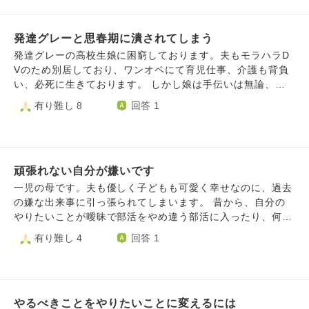
せる程の大金を貯められるわけないと思うのでなぜ妹だけこ
ただきました。 一人暮らしを始める前日に父から、母が癌
こまで優遇されているのか、なぜ私の時にはダメで妹の時に
だということを聞きました。 通院していることは知ってい
は県外の私立大学に通うことが可能なのか分かりません こ
発達グレーと思春期に潰されてしまう
ましたが、深く詮索はせずに、もしもの場合が怖いから目を
れから先私はどのように親や妹と接して行けばいいのでしょ
瞑るように何も聞いてませんでした。 母は父に、私には伝
発達グレーの高校生娘に困窮しております。夫もモラハラD
うか？また、この感情にどうやって折り合いをつけていけば
えないでほしいと言っていたみたいですが、父は伝えること
Vのため別居しており、ワンオペにて育児仕事、介護も背負
いいのでしょうか? 長くなってしまいましたが、よろしけれ
が大切だと思ったのだと思います。それとも一人で抱えてる
い、必死に生きております。 しかし娘は手伝いは無論、自
ば回答お願いします
ことが辛かったのかもしれません。 母との約束を破って私
己管理も酷く、このままでは高校留年。優しく伝えても、お
有り難し 8
回答 1
に伝えた父に対して怒っている訳ではありません。 私はと
願いしても、叱っても全く変わらずで、逆に罵りと人格否定
んだ親不孝だと思います。 一言相談すればよかった、先に
になり、またこの子の大学生の兄も発達グレーのため、同調
病気のことを知れたかもしれない。 一人暮らしは自立だか
し合い、2人で非難がはじまります。実家も頼れず、心療内
ら親孝行だと自分自身に思い込ませていた自分が腹立たし
科に行くも、しっかりされているからと鬱の診断のまま、救
い。 何も知ろうとせずに都合よく一人暮らしをはじめて
頑張れない自分が嫌いです
われる感じもありません。 どのように乗り越えればよろし
は、勝手に後悔している自分が情けないです。 何をしてあ
いでしょうか。
一児の母です。夫も優しく子どもも可愛く幸せなのに、過去
げればいいかが分かりません。 小さい時の思い出を思い出
の嫌な出来事に引っ張られてしまいます。 昔から、自分の
すたび涙がでます。 母が病気と知っていたら一人暮らしし
やりたいことが曖昧で部活をやめ違う部活に入ったり、何度
なかったかもなのに 人生初めての経験でどうすればいいの
も転職しました。 部活では先輩に、職場では上司に目をつ
有り難し 4
回答 1
かわかりません。時間が解決してくれるものでしょうか。
けられることが多かったと思います。 それは、自分の優柔
誰にも言えずに苦しいです。 文がまとまってなくて申し訳
不断さが表に出ているからとも思います。 自分は何も続か
ありません。 単に寄り添って欲しいだけかもしれません
ないだらしのない人間だと毎日落ち込みます。 どうしたら
が、何かお言葉を頂ければ幸いです。
何かに一生懸命になれるのでしょうか。どうしたら、過去と
やるべきことをやりたいことに変えるには
上手に付き合えるのでしょうか。