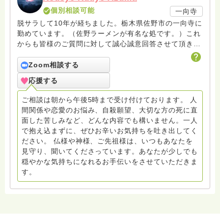
個別相談可能
一向寺
脱サラして10年が経ちました。栃木県佐野市の一向寺に
勤めています。（佐野ラーメンが有名な処です。）これ
からも皆様のご質問に対して誠心誠意回答させて頂きた
いと存じます。まだまだ修行中の身ですので至らぬ点あ
ろうかとは存じますが共に精進して参りましょうね。お
Zoom相談する
寺にもお気軽に遊びに来てください。
応援する
ご相談は朝から午後5時まで受け付けております。 人
間関係や恋愛のお悩み、自殺願望、大切な方の死に直
面した苦しみなど、どんな内容でも構いません。一人
で抱え込まずに、ぜひお辛いお気持ちを吐き出してく
ださい。 仏様や神様、ご先祖様は、いつもあなたを
見守り、聞いてくださっています。あなたが少しでも
穏やかな気持ちになれるお手伝いをさせていただきま
す。