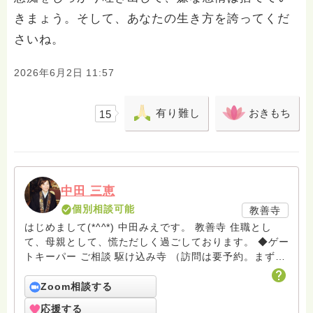
きまょう。そして、あなたの生き方を誇ってくだ
さいね。
2026年6月2日 11:57
有り難し
おきもち
15
中田 三恵
個別相談可能
教善寺
はじめまして(*^^*) 中田みえです。 教善寺 住職とし
て、母親として、慌ただしく過ごしております。 ◆ゲー
トキーパー ご相談 駆け込み寺 （訪問は要予約。まずは
メールでお問い合わせください） ◆ビハーラ僧、終末期
ターミナルケア、看取り、グリーフケア、希死念慮、自
Zoom相談する
死、産前産後うつ、育児、DV、デートDV、トラウマ、
応援する