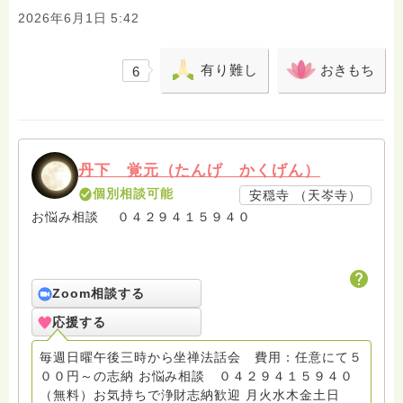
2026年6月1日 5:42
有り難し
おきもち
6
丹下 覚元（たんげ かくげん）
個別相談可能
安穏寺 （天岑寺）
お悩み相談 ０４２９４１５９４０
Zoom相談する
応援する
毎週日曜午後三時から坐禅法話会 費用：任意にて５
００円～の志納 お悩み相談 ０４２９４１５９４０
（無料）お気持ちで浄財志納歓迎 月火水木金土日