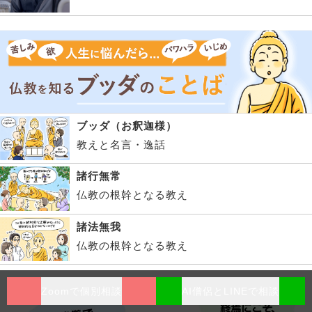
ブッダ（お釈迦様）
教えと名言・逸話
諸行無常
仏教の根幹となる教え
諸法無我
仏教の根幹となる教え
Zoomで個別相談
AI僧侶とLINEで相談