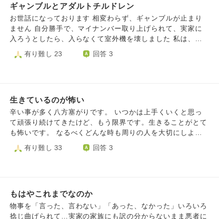
あんな場所に土地を買って家を建てられるだけいいじゃない
も、攻める防犯加害者友達目撃されています。金山邦彦氏裏
ギャンブルとアダルトチルドレン
す。 海が好きで時々海を見に行くのですが、いつも通る橋
か、こんなことで鬱になるなんて離婚されるぞと罵倒され、
金事実加害者じはくしなきそのためでふ
から何回も飛び降りようか考えてしまいます。 年齢関係な
お世話になっております 相変わらず、ギャンブルが止まり
関係が悪化しました。義理の両親とも同じ理由で関係が悪く
く周りの方を見るといつも、みんなちゃんと辛くても学校を
ません 自分勝手で、マイナンバー取り上げられて、実家に
なりました。 誰も気持ちをわかってくれません。 夫とは何
卒業して働いて生きてるのかなって考えたりしています。
入ろうとしたら、入らなくて室外機を壊しました 私は、怒
度も喧嘩し、ただもう住むしかないので夫はあっけらかんと
これ以上迷惑をかけないためにも、もう人生を終わらせたい
ると止められない性格です。幼少期にたくさん怒られ、怒ろ
有り難し 23
回答 3
しています。 私がローンを組んで家を買い直すのも考えま
と思っているのですが、最後にもしちがう道はあるのかお聞
うとすると、正論で止められることが多かったです。 そし
したが、鬱になったことにより難しいです。 鬱により自分
きしたくて質問させていただきます。 拙い文章で申し訳ご
て、発達障害にギャンブル依存性。三十苦です。もう疲れま
らしさも失い、娘の可愛さだけが心の支えですが、毎日死に
ざいません。 どうか教えていただきたいです、何卒よろし
した。 実家も追い出され、金はない。 こんな人間、死んだ
たいと思い続けています。 夫はとても良い夫、良い父な
くお願いいたします。
方が楽になるんじゃないかと思います。 毎日辛いです 携帯
ので離婚は考えていません。離婚したいという方が簡単でし
生きているのが怖い
も解約しました。お金もない。もう終わりです。 もう、終
たが…。
わってもええでしょうか？ すいません、こんな内容で
辛い事が多く八方塞がりです。 いつかは上手くいくと思っ
て頑張り続けてきたけど、もう限界です。生きることがとて
も怖いです。 なるべくどんな時も周りの人を大切にしよう
と思ってきたけど、今は誰からも必要とされない気がしてし
有り難し 33
回答 3
まい、心が荒んでいます。 母が毒親で、妄想、暴言が酷か
ったため子供の頃からメンタルを病む。父は無関心。 精神
科に通ってたのに、そんな中、無理矢理アメリカ留学させら
れ、人に言えないような辛い思いをした。 今は東京に出て
もはやこれまでなのか
会社員をしてるけど、ブラック企業で、ミス無く一生懸命頑
張ったのに、評価されないばかりかパワハラされる。(怠け
物事を「言った、言わない」「あった、なかった」いろいろ
てる人が評価される。)収入も少ない。 可愛がってくれた祖
捻じ曲げられて…実家の家族にも訳の分からないまま悪者に