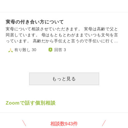
われるほどに広まって 絵師になりたい、マンガも描きた
んかの動画を見ていてなぜ早く自分には迎えが来ないのかと
い、イラストを描いて、沢山の人間達を笑わせてやりたいと
思ってしまいます。どうでもいい人間ほどなぜ生かされるの
思っていたのに そのＡＩイラストがあまりにも綺麗すぎ
か。この世の理不尽を感じます。かと言って命を絶つ勇気だ
て、使う人もガンガン増えてて技術もすごくなって… 私が
実母の付き合い方について
ってないのです。だから、何かしら病気でも事故でも良いの
描いてきた絵は、マンガは…ヘタクソに見えてきて、更に絵
で、この命を早く刈りとってほしいと強く思います。いつに
実母について相談させていただきます。 実母は高齢で父と
を描く時間も遅くて辛くって… 絵を描く事ができなくなり
なれば、今の人生の苦しみから解放されるのでしょうか。あ
同居しています。 母はもともとわがままでいつも文句を言
ました…今でも全く描けない状態なのです。 目的がなくな
あ、早くしにたい。
っています。 高齢だから手伝えと言うので手伝いに行くと
りました。もう絵が描ける人間はいらなくなった時代になっ
お前に手伝ってもらっても仕方がない 食事に行ったり差し
有り難し 30
回答 3
てしまった。 私は今まで「絵を描く事が一番誇りに思って
入れしてもこんな不味いものは食べられないと怒ります。
いる」という気持ちは完全に無価値になりました。 私はも
先日父が体調を崩したので様子を見に行ったら、何しに来た
う、今まで生きてきたのは、全て無駄だったのでしょう
と怒鳴られ、食事を持って行ったらこんなのはいらないと怒
か…？ 時代は絵師を殺してくる、ＡＩを信仰してくる、絵
鳴られて 帰りました。その後は怒鳴られるのが怖くていけ
を描く人はゴミとなって捨てられる存在になるんでしょう
ません。 両親は近くに住んでいます。 私はメンタルの病気
もっと見る
か…？ 私はもう、絵を描いて生きるという存在を、神様の
も持っています。 先日、娘が両親の様子を見に行ったとこ
手によって殺される為に産まされたのでしょうか？ 正直答
ろ、私が来ないのは、親不孝でひどい子供だと 散々言って
えが知りたいのです。私の人生は結局、まともに勉強も出来
いたそうです。 行ったら怒鳴られるし、行かなければ怒鳴
ずに生きられなかったからホームレスか犯罪者になるしか未
るし、どうしたら良いのか困っています。 私には兄弟もい
Zoomで話す個別相談
来は無いのでしょうか？
ませんし、母と主人は仲が悪いです。 相談できるのは娘だ
けです。 明日、父が病院に行くので様子を見に行きたいの
ですが、多分すごく怒鳴られると思います。 最近、母の言
相談数943件
動が気になり、毎日死ぬことばかり考えています。 明日、