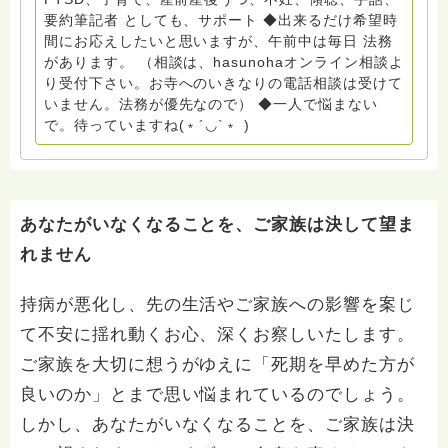
員長（2018〜2024） ◆保育士.幼稚園教諭.小学校教諭.
要約筆記者 としても、サポート ◆出来るだけ希望時
レクリエーションインストラクター.中学校DV授業 10年
間にお応えしたいと思いますが、午前中は毎日 法務
間 保育 教育の現場で 総主任として勤めた経験も生かし
があります。 （相談は、hasunohaオンライン相談よ
つつ、お話できることがあれば 幸いです。 いつも あな
り受付下さい。お寺へのいきなりの電話相談は受けて
たとともに。南無阿弥陀仏 ここでは、宗旨を問いませ
いません。法務が優先なので） ◆一人で悩まない
ん。 まずは、ひとりで抱え込まないで。 来寺お問い合
で。待っていますね(﹡´◡`﹡ )
わせは⬇️こちらから miehimeyo@gmail.com ※時間を割
いて、あなたに向き合っています。 ですので、過去の
質問へのお返事がない方には、応えていません。お礼回
答がある方を優先しています。 懇志応援も宜しくお願
いします。 ※個別相談は、hasunohaオンライン相談よ
あなたがいなくなることを、ご家族は決して望ま
り受け付けています。お寺への いきなりの電話相談は
れません
受け付けておりません。また夜中や早朝の電話もご遠慮
ください。 法務を優先させてください。
持病が悪化し、先の生活やご家族への影響を案じ
て不安に揺れ動くお心、深くお察しいたします。
ご家族を大切に想うがゆえに「死期を早めた方が
良いのか」とまで思い悩まれているのでしょう。
しかし、あなたがいなくなることを、ご家族は決