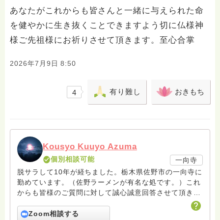
あなたがこれからも皆さんと一緒に与えられた命
を健やかに生き抜くことできますよう切に仏様神
様ご先祖様にお祈りさせて頂きます。至心合掌
2026年7月9日 8:50
有り難し
おきもち
4
Kousyo Kuuyo Azuma
個別相談可能
一向寺
脱サラして10年が経ちました。栃木県佐野市の一向寺に
勤めています。（佐野ラーメンが有名な処です。）これ
からも皆様のご質問に対して誠心誠意回答させて頂きた
いと存じます。まだまだ修行中の身ですので至らぬ点あ
ろうかとは存じますが共に精進して参りましょうね。お
Zoom相談する