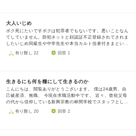
すよ、自分たちの国は自分で運営する意思がある。 そうい
すがピンとくるところがない中、営業に急かされるままに夫
うプライドが日本人にはない。 このくだらない世界でまじ
が焦って土地を契約してしまいました。 私も立地が良いと
めに生きる意味は何ですか？？
いうことで流されてしまい、その日のうちに手付金300万円
大人いじめ
を支払いました。今思えば、そんなに急かされるなんて怪し
い、産後の寝不足の私でなければ絶対止めていたと思いま
ボク死にたいですボクは犯罪者でもないです。悪いことなん
す。 しかし、なんとなく嫌な予感がするなと思いながらも
てしていません。防犯ネットと顔認証不正登録されてされま
娘のお世話に追われて時が流れ、土地の引渡しが終わり、娘
したいじめ同級生や中学先生や本当カルト信者付きまとい受
の育児も落ち着いて来て色々と調べてみると、絶対に住みた
けたのに悪人でっちられました。専門家ネットさいと運送土
有り難し 22
回答 1
くないと思うような条件が次々と出て来て、全く眠れず、鬱
建屋ゴミ収集配達回送バス頻度する嫌がらせうけても加害者
になってしまいました。今は設計段階ですが、悪条件をカバ
嫌がらせやめてくれません無法地帯です嫌がらせしてあたり
ーするのに必死で全く楽しくなく、無駄にお金もかかり、こ
まえ感じです。差別されています。てんほ品出し嫌がらせ通
んなことなら中古マンションが良かったと思うばかりです。
行人ふやす不審者登録嫌がらせを地域住民やあらゆる地域住
売ろうにも貸そうにも難しいような悪条件です。ただ、契約
生きるにも何を糧にして生きるのか
民や祭り関係者やレます。病院関係者ヤレマシタ都島神社や
書や図面には明記されているので訴えることもできません。
玉造稲荷神社祭り過剰嫌がらせうけました地元姫路村八分嫌
こんにちは、閲覧ありがとうございます。 僕は24歳男、自
夫はまったく読まずに買うことを決めました。 あの日に戻
がらせ証拠あります。中学安田一輝やきたがわやかないかり
己破産済、無職、 今現在求職活動中です。 近々、曾祖父母
れたらと何百回も考えています。 産後すぐ物件巡りなんて
やさかいや高校先生へゆ高校同級生や中学柴崎安田嶋田嫌が
の代から信仰している新興宗教の林間学校でスタッフとして
するんじゃなかった。手付金放棄を調べれば良かった。不動
らせこれ人物SNSつながっており組織的付きまというけまし
参加する予定なのですが、往復の交通費もなくとりあえず仕
有り難し 20
回答 2
産屋の友人に相談すればよかった。産後じゃなければ、いつ
た精神科や利用している福祉加害者でありグルです。差別扱
事が見つかってちゃんとした生活が整うまで1.2ヶ月ほど活
もの私ならあんな判断絶対しなかったのに。 あんな家で育
いみちあゆくだけ人こう渋滞や鉄道する警備員みはってきた
動を休もうと考えています。 他のスタッフのみんなは、仕
つ娘が可哀そうでなりません。 私も、今後の人生へのモチ
りや運送土建屋頻度とってきたりてんいんあらゆるばしょ品
事をしながらもちゃんと宗教の活動などもしており、劣等感
ベーションが湧かず、死んでしまいたいです。 親からは、
出しうけたり扱い酷いです。おや嫌がらせシテキマスおや
や活動を休むことでご迷惑をおかけすることがすごく辛いで