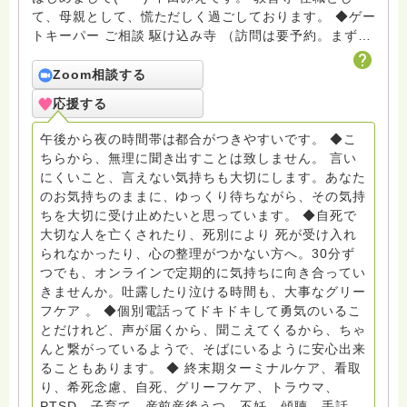
て、母親として、慌ただしく過ごしております。 ◆ゲー
トキーパー ご相談 駆け込み寺 （訪問は要予約。まずは
メールでお問い合わせください） ◆ビハーラ僧、終末期
ターミナルケア、看取り、グリーフケア、希死念慮、自
Zoom相談する
死、産前産後うつ、育児、DV、デートDV、トラウマ、
応援する
PTSD、傾聴トレーナー、手話、要約筆記、行政相談
員、女性支援員、小学校 中学校支援員としても、ケア
午後から夜の時間帯は都合がつきやすいです。 ◆こ
サポートをしています。 ◆一般社団法人『グリーフケア
ちらから、無理に聞き出すことは致しません。 言い
ともしび』理事長 【ともしび遺族会】運営 毎月 第１
にくいこと、言えない気持ちも大切にします。あなた
金・昼夜2回開催（大阪駅前第3ビル） 14：00〜，18：
のお気持ちのままに、ゆっくり待ちながら、その気持
00〜 お問い合わせ申込⬇️こちらから
ちを大切に受け止めたいと思っています。 ◆自死で
griefcare.tomoshibi@icloud.com ＊この活動は皆さま
大切な人を亡くされたり、死別により 死が受け入れ
のご支援により支えられております。ご協力をよろしく
られなかったり、心の整理がつかない方へ。30分ず
お願いします。 ゆうちょ銀行 口座番号 普通408-
つでも、オンラインで定期的に気持ちに向き合ってい
6452769 一般社団法人グリーフケアともしび ◆『ビハ
きませんか。吐露したり泣ける時間も、大事なグリー
ーラサロン おしゃべりカフェひだまり』 ビハーラ和歌
フケア 。 ◆個別電話ってドキドキして勇気のいるこ
山代表 居場所運営 問い合わせ申込⬇️こちらから
とだけれど、声が届くから、聞こえてくるから、ちゃ
griefcare.tomoshibi@icloud.com ◆GEはしもとサピュ
んと繋がっているようで、そばにいるように安心出来
イエ 所属 （Gender Equity 誰もが自分らしく生きるこ
ることもあります。 ◆ 終末期ターミナルケア、看取
とができる社会をめざして）DV・女性支援 ◆認定NPO
り、希死念慮、自死、グリーフケア、トラウマ、
京都自死自殺相談センターSotto 元グリーフサポート委
PTSD、子育て、産前産後うつ、不妊、傾聴、手話、