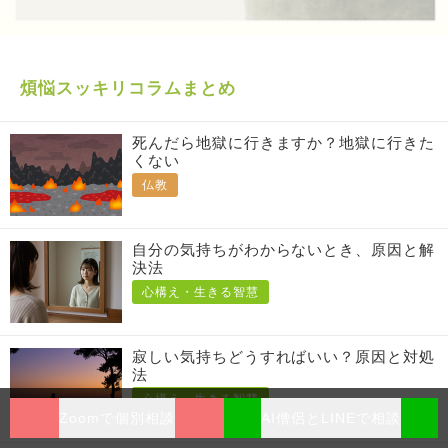
煩悩スッキリコラムまとめ
死んだら地獄に行きますか？地獄に行きた
くない
仏教
自分の気持ちがわからないとき、原因と解
決法
心構え・生きる智慧
寂しい気持ちどうすればいい？原因と対処
法
心構え・生きる智慧
Zoomで個別相談
AI僧侶とLINEで相談