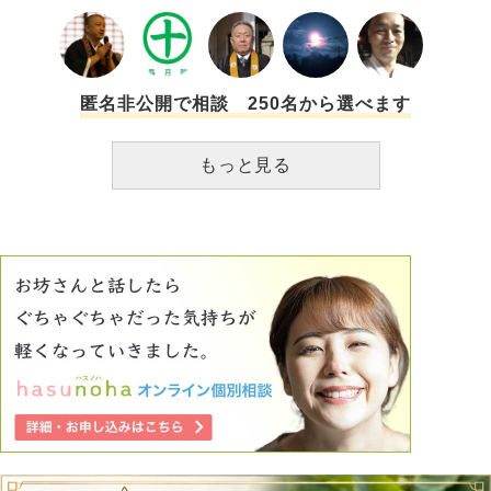
母から怒鳴られたら、多分そのまま薬をたくさん飲んで死の
うと思っています。 実は義母にも散々嫌がらせをされて(義
父の介護もしたのに)メンタルの病気になりました。 2人も
亡くなり、メンタルの病気も良くなり、毎日ではないです
が、仕事も初め、ボランティアや習い事も復活しました。
匿名非公開で相談 250名から選べます
やっと普通の生活が戻ったと思うのに悔しくてたまりませ
ん。 このまま死んでしまうのはシャクですが、母とは一緒
もっと見る
に生きていたくありません どうかお導きください。