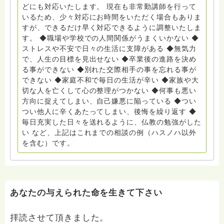
どにも対応いたします。 現在も非常勤講師を行って
いるため、少々対応にお時間をいただく場合もありま
すが、できるだけ早く対応できるように調整いたしま
す。 ◆職場や学校での人間関係がうまくいかない ◆
ストレスや不安で日々の生活に支障がある ◆無気力
で、人生の目標を見出せない ◆卒業後の進路を決め
る事ができない ◆別れた交際相手の事を忘れる事が
できない ◆家庭不和で毎日の生活が辛い ◆家族や大
切な人を亡くして心の整理がつかない ◆何事も悪い
方向に捉えてしまい、自己嫌悪に陥っている ◆つい
つい他人に辛くあたってしまい、後悔を繰り返す ◆
毎日充実した日々を送れるように、仏教の勉強がした
い など、上記はこれまでの相談の例（ハスノハ以外
を含む）です。
あなたの与えられた命を生きて下さい
拝読させて頂きました。