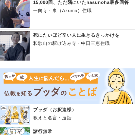
15,000回、ただ隣にいたhasunoha最多回答
一向寺・東（Azuma）住職
死にたいほど辛い人に生きるきっかけを
和歌山の駆け込み寺・中田三恵住職
ブッダ（お釈迦様）
教えと名言・逸話
諸行無常