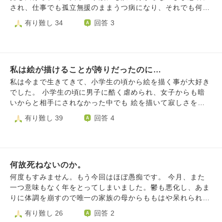
母が他界、友達とも疎遠になり、孤独。 生死に関わるほど
され、仕事でも孤立無援のままうつ病になり、それでも何と
ではないが、変な怪我や病気が多い。変な人に出会ってしま
か自立を保ちたいと思っても、最後思ってもいない悪いこと
有り難し 34
回答 3
う事が多い。 子供の頃から辛くてずっと泣いてきたから
を「そう思ってるんじゃないのか」と言われ、完全に心が折
か、トラウマが増えすぎて、もう耐えられなません。パワハ
れました。 「生きてさえいれば何とかなる」何度も聞きま
ラのせいで鬱もあります。 生きてるのが怖いのは、どうす
したが、自分なりに大事に思っていた人たちに裏切られ、浪
ればいいですか？
人して大学に行き、何とか生き残るために身に付けた専門知
私は絵が描けることが誇りだったのに…
識も無駄にして、体ももう思う通りに動かず・・・どれだけ
何とかなるようにしようとしたのか。でも、何ともならなか
私は今まで生きてきて、小学生の頃から絵を描く事が大好き
った。 今の自分は、死ねないだけ。まだ寿命が来ないか
でした。 小学生の頃に男子に酷く虐められ、女子からも暗
ら、生きながらえているだけ。生きたいだけ生きるにも、死
いからと相手にされなかった中でも 絵を描いて寂しさを紛
にたいときに死ぬにも、相当な苦痛を越えなければならな
らわせることが出来て、沢山の想像力を鍛えて、面白いマン
有り難し 39
回答 4
い、それができる度胸も何もないだけ。 叶うなら、もう一
ガも描いては 絵を描く事は全てを救うんだ！絵が描ければ
度きちんと働いて、スキルを伸ばして、自分で自分の生活く
友達も増えて幸せだ！これだけあればいいんだ！ と謳歌し
らい成り立たせたい。それすら叶わない。本当に命さえあれ
ていながらも、マンガ専攻の専門学校に通ったりと、１０代
ばなんとかなるものなのでしょうか。よくわからなくなりま
後半の真面目に大学から逃げたことの後悔がすごく強いので
した。
何故死ねないのか。
す。 ２０歳くらいの頃に、夢だった小学館でマンガ家にな
ろう！と意気込んでいたのに、一人の漫画家さんが編集長に
何度もすみません。もう今回はほぼ愚痴です。 今月、また
酷いこと言われたニュースで 傷つくのが怖くて、信頼でき
一つ意味もなく年をとってしまいました。鬱も悪化し、あま
なくて、即諦めて… そしていじめられた人間不信でもう誰
りに体調を崩すので唯一の家族の母からももはや呆れられ
にも信じることが全くできなくなって… そして３９歳の現
て、怠けているのではないかと叱責されます。ぼんやり死を
有り難し 26
回答 2
在の私は、AIイラストが流行り、テレビでもAIイラストが使
思うとき、自殺した芸能人や病気で亡くなったYouTuberな