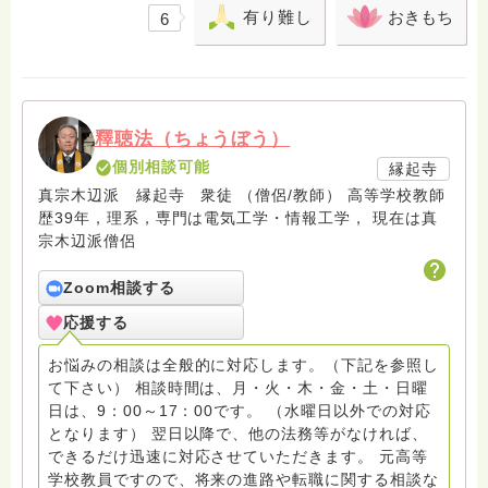
有り難し
おきもち
6
釋聴法（ちょうぼう）
個別相談可能
縁起寺
真宗木辺派 縁起寺 衆徒 （僧侶/教師） 高等学校教師
歴39年，理系，専門は電気工学・情報工学， 現在は真
宗木辺派僧侶
Zoom相談する
応援する
お悩みの相談は全般的に対応します。（下記を参照し
て下さい） 相談時間は、月・火・木・金・土・日曜
日は、9：00～17：00です。 （水曜日以外での対応
となります） 翌日以降で、他の法務等がなければ、
できるだけ迅速に対応させていただきます。 元高等
学校教員ですので、将来の進路や転職に関する相談な