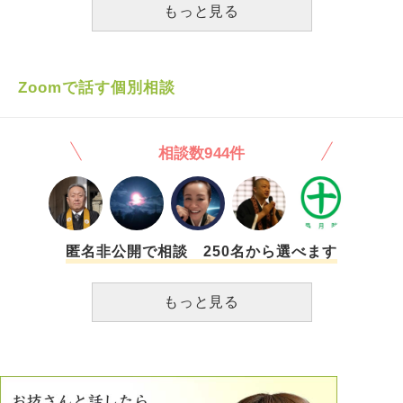
分は医療に関連する仕事に就きたい と思い、無事、医療に
もっと見る
関連性のある職業に勤めさせていただくことができました。
同年代と比較しては少し多めにお給料をいただいておりま
す。これだけ見れば大変喜ばしいことであると存じます。
しかしながら、最近はプライベートでは些細な不幸が続き、
Zoomで話す個別相談
その上会社ではミスも多く、若干背伸びをして就いた職なの
もあり、自身より若い世代にはだんだん追い越されておりま
す。 上司たちにも「◯年勤めているのにそんなこともでき
相談数944件
ないのか」といった目で見られることが多々あります。 そ
して最近、別の方がミスをした内容を私が被る形になり、
元々あまり仕事ができないの社員であるのもあり、かなり会
社に居づらくなってしまいました。 それでも負けじと朝起
床し、満員電車のを超え出勤していると、こともあろうか革
靴の底が剥がれてしまいました。 私は出勤時間もまだギリ
匿名非公開で相談 250名から選べます
ギリ間に合うのもあり、コンビニで高い接着剤を購入し、靴
底を修復してなんとか出勤できないものかと努力しました
もっと見る
が、その努力虚しく、革靴の底は剥がれたままでした。 そ
の時、私の心の中で何かがプツっと音を立てて切れました。
私は会社に休暇を頂く旨を告げ、地面を見ながら帰宅しまし
た。これが最近続いていた些細な不幸のトドメになりまし
た。 なぜ自分ばかりこんな目に遭うのか？ いや、他にも苦
労している方はいくらでもいる、自分は甘いのではないか？