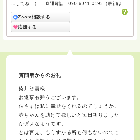
ルしてね！） 直通電話：090-6041-0193（最初はシ
ョートメールで） ※※※※※※※※※※※※ 山寺の小さな
金剛座寺は10月23日に襲った台風21号で、大変な被害
Zoom相談する
を被りました。大規模な斜面の崩落で客殿が倒壊の危機
応援する
に陥っています。人生は何が起こるかわかりません。復
興に向けて20年努力してきましたが、またリセットにな
るとは思いませんでした。でもあきらめません。仏さま
の教えは「一切皆苦」苦難をなくすことではありませ
ん。苦難は必ずきます。それを乗り越える心を作ること
が、御仏さまの教えなのです。 ハスノハに訪れる皆
さん。私と一緒に人生の苦難に正面から立ち向かい、乗
質問者からのお礼
り越えていきましょう。仏さまと共にならば、必ずでき
ます。合掌 ※※※※※※※※※※※※
染川智勇様
Email;kongozaji@renge.net 在家から天台宗僧侶にな
りました。田舎のお寺だからできる新しいお寺ライフを
お返事有難うございます。
試みて活動しています。特技は手話で現在某大学の非常
仏さまは私に幸せをくれるのでしょうか。
勤講師で初歩の手話講義をしています。ＮＰＯ手話技能
赤ちゃんを助けて欲しいと毎日祈りました
検定協会理事の役職を頂いて手話学習の普及に努めてお
ります。社会貢献として保護司のお役を通して社会更生
がダメなようです。
のお手伝いをしております。 どうぞ伊勢にお越しの際
とは言え、もうすがる所も何もないのでこ
は遊びにお立ち寄りください。また活動は三重だけでな