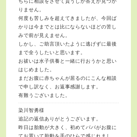
ちらに相談をさせて貰うしか答えが見つか
く、埼玉・東京・神奈川などの首都圏、または車でいけ
るところはどこでも出張で活動しています。仏事のこと
りません。
なら気軽にご連絡ご相談ください。お寺には宿坊もあり
何度も苦しみを超えてきましたが、今回ば
ますので、心のリフレッシュをされたいのであれば、い
かりは今までとは比にならないほどの苦し
つでもお泊りくださいね。 私と一緒に、お寺の復興を
手伝ってくれる方を募集しています。私とお友達になっ
みで前が見えません。
てください。そして伊勢の山寺をあなたの第二のふるさ
しかし、ご助言頂いたように逃げずに最後
とにしてください。 ●お葬式や法要、納骨をお受けして
まで全うしたいと思います。
おります。 エリアは三重・中部・近畿から東京・埼
玉・神奈川まで、車でいけるところはどこでも走り回っ
お祓いは水子供養と一緒に行おうかと思い
ております。どうぞご相談ください。 （メールが有
はじめました。
難いですが、直通電話 090-6041-0193 でもお受け
まだお腹に赤ちゃんが居るのにこんな相談
します。なかなか出られないので着信を残してくださ
い。またはSNSでご連絡くだされば折り返し電話しま
で申し訳なく、お返事感謝します。
す。なお電話での悩み相談は10分と決めておりますので
有難うございました。
ご了承願います） ※もし少しでも回答がお力になれまし
たら、その感謝のお気持ちを、ご本尊如意輪観世音菩薩
染川智勇様
さまへのご志納（布施行）でお願いします。ハスノハ活
動ができるお寺の維持活動に使わせて頂きます。 ゆう
追記の返信ありがとうございます。
ちょ銀行100010-67608891 名義コンゴウザジ 百五銀
昨日は胎動が大きく、初めてパパがお腹に
行多気支店（普）221446 名義シュウ．コンゴウザジ
てお置いて胎動を手のひらで感じれまし
檀信徒・弟子になって一緒に仏教ライフを楽しみません