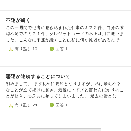
こととなりました。 ですが仕事量は以前と変わらずで、父
が崩れていきます。 でも、子供も健康で元気に育ってくれ
の見舞いも行かねばならず。 以前職場でモラハラを受け適
ているのでそれだけでもとても有難いことで幸せなのです
応障害と診断されしばらく休職するほどだったのですが、そ
が、やはり子供の将来のこと生活のことを考えると今の状況
れも悪化し。 母もモヤモヤ病という難病を患っているため
不運が続く
は色々と厳しいです。 自分の育った場所や大切な家族から
に、父のことを任せきりにはできません。 最終的に、私の
ずっと離れて暮らして、1人で戦ってきて、何も上手くいか
この一週間で他者に巻き込まれた仕事のミス２件、自分の確
カウンセラーと先生含め相談した結果、病気休暇で休むこと
ず本当に疲れてきました。 上手く言葉に出来ないですが…
認不足でのミス１件、クレジットカードの不正利用に遭いま
になりました。それを上司に伝えると、「周りの信頼を失
なんでこんなに悪いことばかりが続くのか。悪霊に取り憑か
した。こんなに不運が続くことは私に何か原因があるんでし
う」などと言われましたが、休みは許可されました。 ちな
れてるのではないかとまで思い始めてしまいました。 もち
ょうか？
有り難し 10
回答 1
みに私は休み中に辞職を申し出るつもりです。 とんだ災難
ろん人生が上手くいっていない人はたくさんいるのは承知で
な年ですが、来年はもっと良い年になるのでしょうか？ も
すが、旦那と結婚する前はこんなことは無かったので…なぜ
しくは、お払いを受けた方がいいのでしょうか？ 罰当たり
なのか本当に不思議で、皆様がどう思われるか気になって質
のことをした心当たりはありませんし、なぜ私含め、家族が
問させて頂きました。
こんな目に遭うのか納得いきません。
悪運が連続することについて
初めまして。 まず初めに要約となりますが、私は最近不幸
なことが立て続けに起き、最後にトドメと言わんばかりのこ
とが起き、心身共に参ってしまいました。 過去の話となり
ますが、私は先天的な疾患を持って生まれました。 顔は醜
有り難し 24
回答 1
く歪み、この先碌なことがないであろうと思春期の頃は顔も
心も歪んでおりました。 しかしながら、そんな顔の歪みを
気にしない良き恋人に巡り合い、現在は人生を共に歩ませて
いただいております。 そのうえ疾患のこともあってか、自