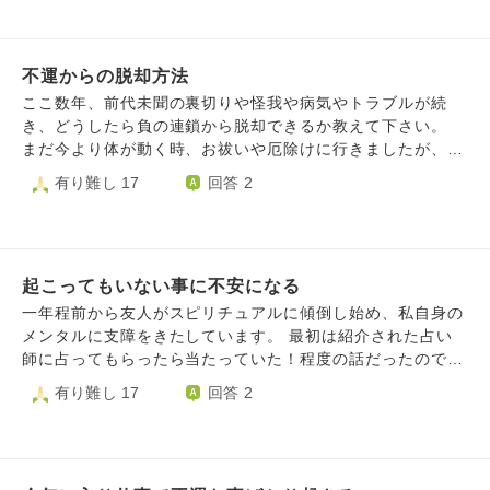
不運からの脱却方法
ここ数年、前代未聞の裏切りや怪我や病気やトラブルが続
き、どうしたら負の連鎖から脱却できるか教えて下さい。
まだ今より体が動く時、お祓いや厄除けに行きましたが、そ
れでも怪我や病気が続き、今は外出困難。仕事も休職し困っ
有り難し 17
回答 2
ています。 本来頼れるはずの家族は絶縁状態。 行政は、高
齢者には介護サービスほか手厚いが、65才以下には冷酷。自
分で何とかしろと言われました。 自腹の介護タクシーや高
額なネット販売で食料や日用品を買うなど、潤沢なお金がな
起こってもいない事に不安になる
ければ生活が成り立たない。 引きこもりたくはないです
が、人の手がなければ1人で部屋にいるしかなく、辛い。 誰
一年程前から友人がスピリチュアルに傾倒し始め、私自身の
かに相談しても、楽しいことしたり考えたらと言われました
メンタルに支障をきたしています。 最初は紹介された占い
が、この状態では難しい。 何も悪いことしてないのに、な
師に占ってもらったら当たっていた！程度の話だったので近
んでこうなるのか？ 悪い事して逃げ回り、大金稼ぐ輩も世
況として聞いていましたが、ここ一年くらいは“いついつに
有り難し 17
回答 2
の中にはいるのに、と思うと悔しいです。 仏壇はないです
災害が起きる“ “去年生まれた子供はその災害からお母さんを
が、ご先祖様に助けてください！と手を合わせています。
助けに来た“、しまいには根拠不明の“○○(私のこと)は結婚で
他にどうしたらこの状況を抜け出せるか？教えて下さい。
きない“など吹き込んできます。 そう話す本人も子供はおら
ず、その理論でいくと助からないのに何を言ってるのか？と