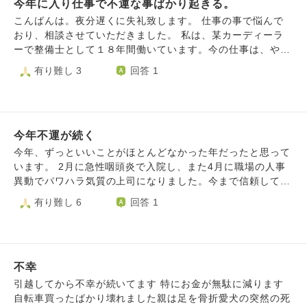
今年に入り仕事で不運な事ばかり起きる。
思います。 私自身、昔からそういった予言やネガティブな
ニュースや情報が凄く苦手で、一回見るとなかなか頭から離
こんばんは。夜分遅くに失礼致します。 仕事の事で悩んで
れず、“本当に起きちゃうのかな…“と不安になり、先述のこ
おり、相談させていただきました。 私は、某カーディーラ
とを言われて以降ずっと怯えています。何をするにしてもそ
ーで整備士として１８年間働いています。今の仕事は、やり
のことが頭をよぎります。 気にしなければ良いのですが、
甲斐があり楽しいです。ただ、今年に入り会社に損失を与え
有り難し 3
回答 1
なかなか頭から離れません。どうすれば気にせず楽に過ごせ
る様な出来事が4件と立て続けに起こってしまい、正直気持
るのでしょうか？
ち的に参ってしまっている状態です。（損失というのはお客
様の車の破損等です）起きた事に関しては上司と話し合って
解決してきましたが、会社にも損失を与えたくないという気
今年不運が続く
持ちから自費で修理代を出したりもしています。何故、その
様な出来事が立て続けに起きているのか原因も分からない事
今年、ずっといいことがほとんどなかった年だったと思って
に歯痒さと苛立ちを内心で噛み締める毎日です。自分の注意
います。 2月に急性咽頭炎で入院し、また4月に職場の人事
力なさと整備士としての技術力のなさも原因一つなのかとも
異動でパワハラ気質の上司になりました。今まで信頼してい
思っています。正直、今までにないくらい不運が続いている
た前の上司も人事異動後、夏に転職してしまいました。 冬
有り難し 6
回答 1
のでお祓い等も行った方がいいのかなとも考えております。
になり、よく一緒に旅行にも行っていた友人にSNSのフォロ
これ以上の会社に対しての損失及びお客様へのご迷惑をかけ
ーを外されていたことも知り、私のせいかと思い聞きました
たありません。今続いている不運を早く断ち切り気持ちよく
がはぐらかされてしまいました。 また先日、別の友人と旅
仕事がしたいです。そこで、これからの気持ちの持ち方や不
行に行きましたが、その時は何もなかったものの、後になっ
運断ち切り方等何かいいアドバイスがあれは頂戴したいで
不幸
てLINEで私のいびきがうるさかったから眠れなかった、と
す。よろしくお願い致します。
言われとても傷つきました。 謝ることしかできなかったた
引越してから不幸が続いてます 特にお金が無駄に減ります
め謝りましたが、未読無視の状況です。 ここまでいいこと
自転車買ったばかり壊れました親は足を骨折愛犬の突然の死