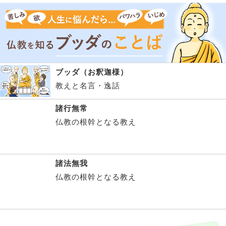
ブッダ（お釈迦様）
教えと名言・逸話
諸行無常
仏教の根幹となる教え
諸法無我
仏教の根幹となる教え