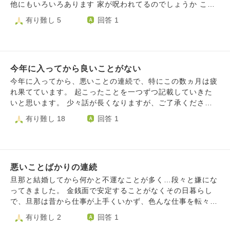
がなかったのが初めてなので、何でこんな悲しい思いをたく
他にもいろいろあります 家が呪われてるのでしょうか この
さんしなければならないのかと深く落ち込んでおり、どんど
家に来てから他の犬も病気です 自分も今までなかったのに
有り難し 5
回答 1
んネガティブな方向に考えてしまいます。 こういう時、ど
坐骨神経や尿道管結石や盲腸になったり不幸が続いてます
うしたら現状を変えられるでしょうか。
今年に入ってから良いことがない
今年に入ってから、悪いことの連続で、特にこの数ヵ月は疲
れ果てています。 起こったことを一つずつ記載していきた
いと思います。 少々話が長くなりますが、ご了承くださ
い。 起こったこと1つ目: 認知症のために施設に入所してい
有り難し 18
回答 1
た父方の祖母(同居して面倒を見ていた)が、昨年末に亡くな
りました。 葬儀の時、父の姉夫婦に祖母の遺産としてある
程度まとまったお金を渡しましたが、結局双方とも弁護士を
立てて相続争いをすることになってしまいました。 2つ目:
悪いことばかりの連続
父が6月末に脳出血で倒れました。 左半身に痺れが残ったい
ますが、今はリハビリしつつ回復しています。 3つ目: 母の
旦那と結婚してから何かと不運なことが多く…段々と嫌にな
義弟が高熱で倒れ数週間入院したあと、リウマチから来る関
ってきました。 金銭面で安定することがなくその日暮らし
節炎と診断されました。 4つ目: 会社の上司と揉めました。
で、旦那は昔から仕事が上手くいかず、色んな仕事を転々と
父が倒れ、リハビリ含め入院する運びとなったため、しばら
したり収入が安定しません。私も体を壊したり、仕事も上手
有り難し 2
回答 1
く休みたいと打診しましたが、懇願され、半日のみ出勤する
くいかず…やっと何かが軌道に乗りそうだと思った瞬間全て