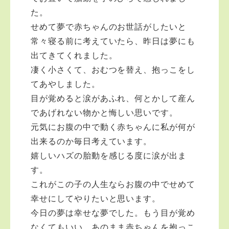
か？（檀信徒費志納年1万円） 仏教を人生に活かして楽
た。
しみましょう。合掌
せめて夢で赤ちゃんのお世話がしたいと
常々寝る前に考えていたら、昨日は夢にも
出てきてくれました。
凄く小さくて、おむつを替え、抱っこをし
てあやしました。
目が覚めると涙があふれ、何とかして産ん
であげれない物かと悔しい思いです。
元気にお腹の中で動く赤ちゃんに私が何が
出来るのか毎日考えています。
嬉しいハズの胎動を感じる度に涙が出ま
す。
これがこの子の人生ならお腹の中でせめて
幸せにしてやりたいと思います。
今日の夢は幸せな夢でした。もう目が覚め
なくてもいい、あのまま赤ちゃんを抱っこ