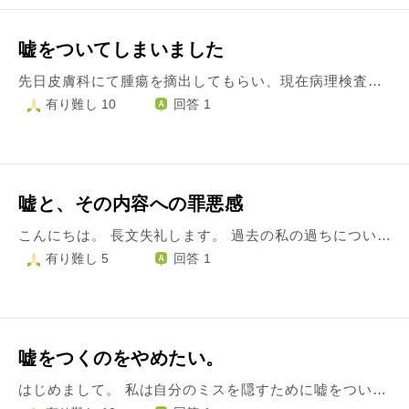
嘘をついてしまいました
先日皮膚科にて腫瘍を摘出してもらい、現在病理検査結果待ちです。傷口は縫合してあり、明日以降に抜糸ができます。 昨日の夜に、縫合してもらってあるところのカバーのテープが、ベロっと剥がれてしまいました。明日から抜糸ができるから、もしかしたら１日早いけど抜糸できるかな、検査結果聞けるかなっと思ってしまいました。 今朝、病院に事情を話したら、看護師さんが、テープの残りを貼れば大丈夫ですよって言われたのですが、テープもうないですって嘘をついてしまいました。 そうしたら、今日はまだ抜糸できないからキズパワーパッドでいいから貼っといてねって言われました。 １日でも早く抜糸と結果を聞きたいという邪な思いで、嘘をついてしまった罪悪感と後悔でいっぱいです。 病院へは、テープがあったのでそれを貼ります。間違ったことを看護師さんへ伝えてしまって、申し訳ございませんでした。と、その後電話をしました。 嘘をついたことで、何か悪いことが起きるのではないかと不安でいっぱいです。先程、家の近くにある弁財天へ行き、嘘をついてしまったことをお参りに行ってきました。 嘘をついてしまった罪悪感、後悔、病理検査結果の不安、嘘をついてしまったことで何か悪いことが起きるのではないか、検査結果が悪くなってしまうのではないか、後悔と不安でいっぱいです。 嘘をついてしまったことを無かったことにはできませんが、私にできることは何かないかと思って考えつくことはやってみました。 よろしくお願いいたします。
有り難し 10
回答 1
嘘と、その内容への罪悪感
こんにちは。 長文失礼します。 過去の私の過ちについてです。 以前、友人(A)と海外旅行に行った際に、Aと共通の知人である、現地の男友達(B)と合流する計画をたてました。 その旅行中、Aに 『寄りたい店があるから、後でBと3人で合流しよう』と言いました。 しかし、本当は寄りたい店など無く、Bと2人で会っていました。 そして私はBと体の関係をもちました。 当時、私はBのことが好きでした(付き合ってはいません)。しかし1人で海外へ行くことは親から許されず、こうするしかありませんでした。 また、その数ヵ月後には祖母と共に同じ国へ旅行に行き、Bに渡さなければいけないものがあるからと言って1日別行動をしました。 その時はもっと酷く、私が行きたい場所ばかり行ってしまい祖母を十分に楽しませてあげられず、余計に後悔しています。 今は、祖母が元気なうちに、楽しい旅行に連れて行ってあげたいと考えています。 一人でいる時間が多くなった今、その行動について振り返ることが多くなり酷く憂鬱になります。お付き合いもしていなかったBより、友人、そして祖母の方が大切であると今振り返れば簡単に分かることでした。 当時はBへの想いと好奇心が上回ってしまっていたのだと思います。 この事実をAや祖母に懺悔したら私の気持ちは幾分楽になるかも知れませんが、2.3年前のことであり、今更懺悔するのもな、と思っております。Aはその旅行をすごく楽しかった、誘ってくれてありがとう、と言ってくれています。懺悔することでその思い出に傷をつけたくないという思いがあります。 祖母に関しては『もうその国への旅行は行かない』と言われてしまいました。本当に申し訳なかったと思っています。 この私が犯した過ちについては、Aや祖母、そして親には言わずに墓場まで持っていこうと考えています。 今現在は十分反省しており、現在はBとは違う、一生を共にしようと考えているパートナーもおります。 過去の私の不甲斐ない行動に蹴りをつけ、将来に向けて歩き出したいと考えています。 しかし、この出来事についてのモヤモヤとした、やり場のない気持ちがずっとあります。 Aや祖母と話している時、そして祖母の子供である親と話す時、ふと、申し訳ないという気持ちが湧き出てしまいます。 今後、この気持ちをどう解決していけば良いでしょうか。。。
有り難し 5
回答 1
嘘をつくのをやめたい。
はじめまして。 私は自分のミスを隠すために嘘をついてしまいます。 今回は10分ほど寝坊してしまい、オンライン授業に遅刻してしまったのをパソコンの接続が悪く入るのが遅くなってしまったことにしてしまいました。そして、その理由が認められてしまい、通常なら欠席になるところが出席と認められてしまいました。 してはいけないことであったことは自分でも理解しています。ただ、言い訳でもありますが、10分程度の遅刻で欠席扱いにされてしまうのも残りの1時間以上はしっかり受けているのに自分の努力を認めてもらえてないと思ってしまいこのような嘘をつきました。 自分のミスを隠すために嘘をついたことは今回が始めてではありません。 嘘をついた分その時のミスは自分の記憶に残り、同じ内容のミスは繰り返さずに済んでいると思ってます。 また、相手は勘づいているのかもしれませんが、実際バレたということもなく、続けてしまっています。 ただ、この先もこのようなことを繰り返してはいけないと思っています。 嘘をついた分だけ自分にあとから不幸が来ると分かっているからです。しかし、今さら嘘つきだと思われるのも怖くて取り消すこともできません。 けど反省したい。治したい。 嘘をついたことをやめるためには、今すぐ嘘をついていたことを公開し、今回認められてしまったのを取り消してもらうようお願いしたほうがよいのでしょうか？ それとも、今回は嘘をついたことは自分の中で罪として留めておいて、これから気を付けていく方向では遅いでしょうか？ 周りの目をきにせず自分のミスを認められるようになるにはどうしたらよいのでしょうか？ 教えてください。