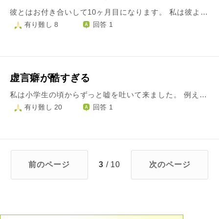
彼とはお付き合いして10ヶ月目になります。 私は彼より1歳上で、彼は社会人、私は学生です。 初めて会った時に彼からしてきた女性関係の話が実は嘘だったことがつい最近わかりました。 (社会道徳に反するような内容ではありません) 私は以前付き合っていた人に女性関係で嘘をつかれ、二股をかけられていたこともあり、女性関係にまつわる嘘が本当に嫌いで、そこだけはしっかりしておきたいと彼に話してありました。 彼は過去は過去、今は今だからいい。知りたくなかっただろうから、と言っていました。私も特にその内容に関して不満を抱いてはいません。むしろ、年齢相応だとも思っています。 しかし、彼が私にずっと嘘をついていたことがすごくショックで悲しくてたまりません。 そのこと以外、彼に対して不満はありません。 また、彼のことを好きな気持ちは変わりません。 しかし、彼がまた嘘をついていたらどうしよう、という思いが拭いきれません。 この先、彼をまた信じて仲良くしていくことは出来るのか、どうすればいいのかについて、 私も自分なりに考えてみますが、お坊さんのご意見をお聞かせいただけると幸いです。
有り難し 8
回答 1
虚言癖が酷すぎる
私は小学生の頃からずっと嘘を吐いて来ました。 例えば、宿題をやってなかったのに、「やった」と言って、誤魔化したり、 怒られるのが怖くてすぐ自分に都合の良い事を言ってその場を凌ぐという事を何回もしてしまいます。 そして現在でも、何か自分がやらかすと、すぐに自分の都合良く、嘘を言ってしまいます。 嘘を言わないようにする為にはどのようにしたらいいでしょうか？ 小学生の頃から虚言を吐いてきたので碌な人生・死後を迎えるだなと思うと正直怖いです。
有り難し 20
回答 1
前のページ
3
/ 10
次のページ