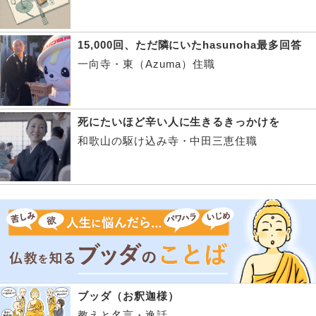
15,000回、ただ隣にいたhasunoha最多回答
一向寺・東（Azuma）住職
死にたいほど辛い人に生きるきっかけを
和歌山の駆け込み寺・中田三恵住職
ブッダ（お釈迦様）
教えと名言・逸話