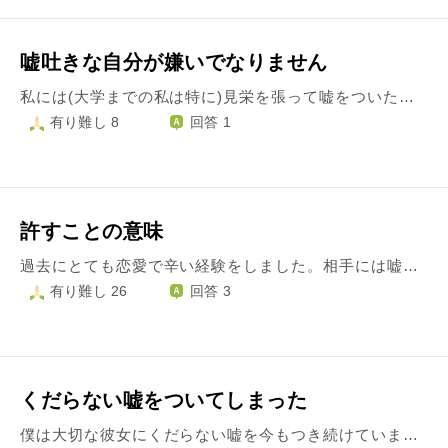
嘘吐きな自分が嫌いでなりません
私には(大学までの私は特に)見栄を張って嘘をついたり話を盛る癖があります。 大学当時からお付き合いしている方と結婚の話が出始め、本当のことを話さなければと考えているのですが話そうと心に決めて会っても中々切り出せずにいます。 内容は、覚えているところでは2つ ・海外滞在期間 (本当は小2までなのに小学生いっぱいまでいたと言ってしまった) ・父親について (インドアで寡黙なのにアウトドアで活発な印象を与えてしまった) また、先日初めてご両親とご挨拶したのですが、その際にもこの話題となり、チャンスがあったにもかかわらず切り出すことができませんでした。 プロポーズされる前までには本当のことを伝えたいのですが、未だに踏み出せずにいる自分が嫌いでなりません。 もう、嘘をつくのもうじうじするのも辞めたいです。 どうしたら一歩前に踏み出せるでしょうか。
有り難し 8
回答 1
許すことの意味
過去にとても恋愛で辛い経験をしました。相手には嘘をつかれて社会的に無責任な態度を取られましたが、自分自身も関わった責任はあると、なんとか受け入れてきました。でも、まだ完璧ではなく、相手が理解できない自分がいます。でも元気かな、今どうしているのかなと思ったりもします。連絡は返ってこないけどたまに誕生日おめでとうと送ったり、元気になったことを伝えたりしましたが、これはただ過去に生きているのでしょうか。それとも許せたからでしょうか。許すとはどうなる事なのでしょうか。教えていただけますと幸いです。
有り難し 26
回答 3
くだらない嘘をついてしまった
僕は大切な彼女にくだらない嘘を今もつき続けています。 この嘘は彼女と付き合う前についてしまった嘘です。 彼女と付き合う前はお互い接点はまったくなかったのですが、嬉しいことに彼女が僕に一目惚れしたらしく、学校の昼休みの時間に誘われてご飯を一緒にたべたりしていました。 そこで彼女から色々質問をされ、その質問をされた中に住んでいる家はどんなのかという質問をされました。普段、女子とあまり話さない僕は少しでも好かれようと見栄を張り、アパートに住んでいることを言わず一軒家に住んでいると咄嗟に嘘をついてしまいました。その時はなんの罪悪感もありませんでした。 しかし、彼女と話していくうちに、僕も彼女の性格に惹かれ付き合うことになり、今では後悔と罪悪感で押し潰されそうです。最近は彼女と話していてもこの嘘の事を考えてしまい、苦しいです。 これまでについた嘘は数えきれません。 嘘隠すために嘘ついています。本当に浅はかで愚かだと思います。 春から僕は東京の大学に行くことになっているのでこれからは遠距離になります。 東京にいく前に嘘をついていることを謝りたいと思っています。こんなに人の事を好きになったのは初めてで、そんな彼女にこの事を話して嫌われると思うと怖くて、どうしても話す勇気がわきません。 自業自得なのは理解しています。こんな保身のための嘘をつく自分も嫌いです。彼氏としても最低で人としても終わってます。 でも彼女とは別れたくありません。わがままなのは分かっています。 どうしたらいいでしょうか。