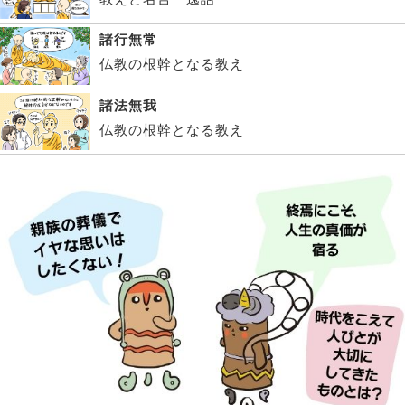
諸行無常
仏教の根幹となる教え
諸法無我
仏教の根幹となる教え