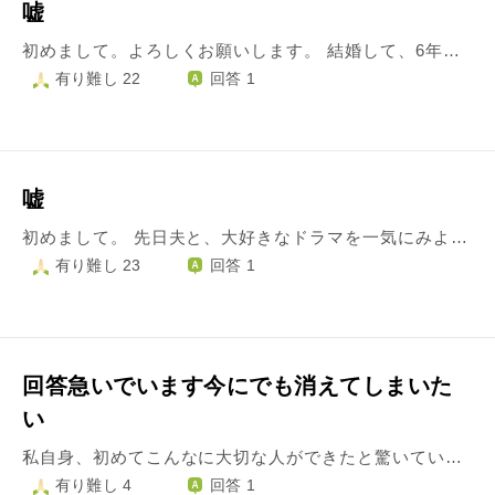
嘘
初めまして。よろしくお願いします。 結婚して、6年目 結婚する時に年齢や家族関係を嘘をつきました。妊娠をしたとも嘘をつきました。 失いたくなかったし、自分の事を好きになれない自分が嘘の自分を作って主人の興味を惹きつけたかった ましてや…子供も死産をしたと最低な嘘をつきました。 彼は今までだいたいの事は気付いていて、チャンスをたくさんくれましたが、それもわかっていました。 でも、失うんじゃないか？と怖くて言えずに今まで来ましたが…もう隠すのが辛かったので 主人に本当の事を話したいって思いました。 伝えたい時には…わかってたし本当の話をして欲しかった…本当の事を言ってくれても別れる選択はなかったよって言われて、今でも凄く愛してくるれて、助けてくれてます。 主人の答えは 言われるまでは、本当に愛していた！何があっても愛していた！でも今は愛してかわからないけど時間が欲しいし、離婚も考えてると言われました。 私が受ける罰なので、主人の気持ちを受け入れて待つべきですね。 嘘を一つついたらどんどん嘘をつかなくちゃならないし人や人生まで傷つけるのもわかってだのに…罪を償いたいですが、離婚もしたくないです。 こんな人間でも、報われる日がくるのか… 主人を失うことで、罪を受ける事になるのか 本当に馬鹿な事をしたと後悔の念です。 どうぞよろしくお願いします。
有り難し 22
回答 1
嘘
初めまして。 先日夫と、大好きなドラマを一気にみようと言う事で、録画をしていたものを1話から5話まで見ました。6話目は明後日にみようと夫は言い、寝ました。翌日夫は出張で留守で私は待ちきれなく6話から最終話まですべてみました。出張が終わり夫が帰り、ドラマを6話からみようとなったので、私はみたのですが、見たとは言わず黙ってまたみようとしたのです。しかし夫は、『あれ、みたの？未視聴になってないよ？』と言われたので『ううん、みてないよ』と言って嘘をついてしまったのです。なぜ嘘をつく！と夫は激怒しました。私自身、え、そんなにおおごとなの？と思い、黙っていましたが、騙された気分。そんなことがいままであったのか！今後も騙されるのかと大激怒…やはり、夫が正しいのでしょうか？私は小さな嘘としか思えないのですが、やはり私がおかしいのでしょうか？よろしくお願い致します。
有り難し 23
回答 1
回答急いでいます今にでも消えてしまいた
い
私自身、初めてこんなに大切な人ができたと驚いているくらいとてもいい人に出会えました。 ですがそういう経験はないと嘘をついていて、この前本当は5人ですが、2人と処女ではないことは告白しましたが全部は言えてません。 もう隠してることはない？と聞かれた時にこれ以上言ったら嫌われる、彼氏がおかしくなってしまう、と思い全部言ってと言われたが言えませんでした。 元彼が彼氏に匿名の何かで送ってしまいそうで怖いです。 彼氏が恋愛経験がほぼなくそれに合わせて、少しでも良く見られたくてそういう嘘をついてしまいました。お別れはしたくないですし、嘘をついてしまった分、彼氏を幸せに自分がしたいと思う反面、彼氏にはもっと純粋な女の子がいいのではないかなと考えてしまい、でもほかの女の子に取られたくもなくとても自分勝手だけど、別れたくはないですが彼氏のためにも別れた方がいいのでしょうか、、。 別れを想像したり毎日の電話などがなくなると考えただけでも悲しくて涙が溢れます。 私にとって初体験は彼氏ではありませんが、 嘘をついて苦しくなる感情だったり、この人を幸せにしたいって思ったり、こんなにも大切な人が出来たのは紛れもなく彼氏が初めてなので、ずっと一緒にいたいと思ってしまいます。でも会った時にまた聞かれたらどうしようなど考えてしまいます。 でも今はもう彼氏しか見えていないくらい大好きなんです、大切なんです、、。 1人で抱え込んで心苦しさや胸騒ぎが治まらないので相談をしたいと思い書き込みました。 どうしたらいいのでしょうか、、。
有り難し 4
回答 1