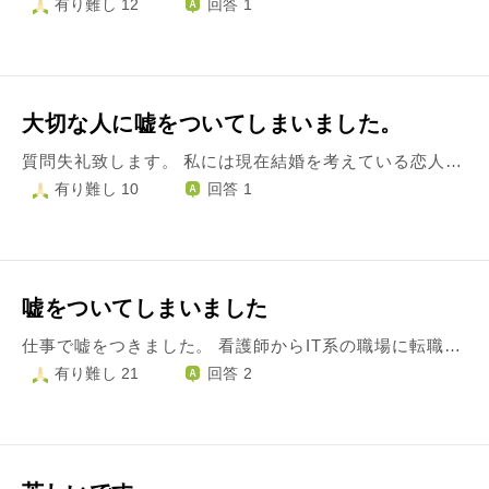
有り難し 12
回答 1
大切な人に嘘をついてしまいました。
質問失礼致します。 私には現在結婚を考えている恋人がいます。 軽率な自分にはもったいないような 一緒にいると癒され本当に私を想ってくれる大事な方です。 それなのに私は昔、大きな喧嘩をしたときに気の迷いから 出会い系に登録してしまい、 複数人の相手とやり取りをし、一人の相手と食事に行ってしまいました。 ただ食事に行き、ふと恋人のことを思うと、 やはりこんなことをしてはダメだと思い帰宅、 もうやめようと考えていたのですが、 その矢先にしていた事が恋人に発覚し、泣きながら問い詰められ 別れる寸前まで事が運びました。 そこからは出会い系は退会し、 ひたすらに謝罪をしたところ許してはいただいたのですが、 その時点で相手と会って食事に行っていたことは発覚しておらず、 最後に恋人から相手と会ったりしていたんじゃないの？と聞かれたとき、 とっさに自身の保身と心底辛そうな恋人を見て もうこれ以上辛くさせたくないという思いから 会ってはいないと嘘をついてしましました。 そこから時が過ぎ、こんな最低な自分を素直に愛してくれる相手に 今まで感じたことのなかった本物の愛情というものを感じ、 現在は相手に結婚を申し込みたいと考えています。 ただ私は恋人にひどい嘘をついてしまっています。 こんな身勝手な私には結婚を申し込める資格などないでしょうか、、 正直に嘘を告白し、やはりあらためて深く謝罪するべきでしょうか。 ただ告白をしたら恋人をさらにひどく傷つけることになると思いますし、 別れることになるかもしれません、、 いっそ告白し深く傷つけるのであれば、自分から去る方が良いのかもしれません。 あとは例えばもし告白をしない場合、 このついてしまった嘘を深く反省し心に刻み、 その分相手を今後心から大切にしていくよう覚悟するという考えは身勝手でしょうか、、 相手のことを本当に愛しており、現在心の中でずっと申し訳ないと思いながら、 どうするべきなのか日々悩んでおります、、 以上、稚拙な文で大変申し訳ないですが、ご助言いただけますと幸いです。
有り難し 10
回答 1
嘘をついてしまいました
仕事で嘘をつきました。 看護師からIT系の職場に転職し現在3ヶ月程経っております。 6日前に、運用しているリリース直前のアプリの最終チェックを行っていたときです。 運用しているアプリには管理側のアプリがあり、管理側のアプリにログイン出来るのは上司のみでした。私にはまだログインの権限が与えられていない状況でしたが、その時は気づきませんでした。管理側のアプリでログインしてチェックして欲しい、今ログイン出来る状況だよー。出来るよね？と言われ、認めらたい欲が強く、｢ログイン出来るようにしてくれたんだ！上司の言うことは間違いない｣と勘違いし、やりますと答えました。結果ログインは出来ませんでしたが、上司がかなり多忙を極める中、権限をつけて欲しいなんて要求出来ない雰囲気でした。そして、ログイン出来てもいないのに、管理側のアプリに限りなく近い未完成のアプリを別に開いて｢ログイン出来ました、チェックしました。○○は違います｣と嘘の報告をしました。その後、別の上司から｢○○が違うことはおかしい、自分の画面では正常なのでもう、1度確認して｣と言われました。その時にやっと、完成に限りなく近いアプリは、完成形とやっぱり違うんだと認識しました。このことを気づくのにはもうリリース1時間前で早急な対応が求められる場面でした。私の勘違いと、未完成のものを確認した嘘で足を引っ張る訳にいかないと感じ、咄嗟に｢○○はやっぱり問題なしです｣と嘘を重ねました。 翌日、嘘をついてしまったことは何も指摘されませんでしたが、上司が嘘を気付いており、明らかに上司の私に対する態度が変わりました。もう謝ってもどうにもならないと感じ、その後は死にものぐるいで働きました。分からないことは正直に伝えながら仕事しました。 ただ、看護師時代の今までの仕事が上手く行かず、怒られるばかりであった為に、私を認めて欲しいという欲が勝り、上司がとても忙しい状況で要求も出来ず、嘘を着いてしまいました。 嘘をついてしまったこと、ただただ悔やんでも悔やみきれません。素直に謝るべきでしょうか？今さら言っても遅いと思ったり、行動で態度を示した方が誠実なのかなと思いとても悩んでおります。せっかく採用頂いた職場なので、辞めたくありません。
有り難し 21
回答 2