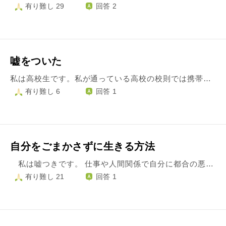
有り難し 29
回答 2
嘘をついた
私は高校生です。私が通っている高校の校則では携帯の持ち込みは許可されていますが、校内では電源を切るというルールが決められています。 それなのに私は先日授業中に携帯を触ってしまいました。特に緊急の用事でもなく、自分の身勝手な行動です。私の教室内の席は、入り口から1番遠い1番後ろの列の窓側で比較的先生からバレにくい席で私の席の周りの人も授業中に携帯を触っていて、私もバレなければ大丈夫という浅はかな考えでたまに触ってしまっていました。 それが、先生にバレてしまったのです。 気付いていないふりをする先生もいるのですが、その先生は気付くとその場で注意をし、後からちゃんと叱る先生です。どうして携帯を触っていたのかと聞かれました。 しかし私は、「電源を切り忘れていたので切ろうとしていました。」と嘘をついてしまったのです。先生には「本当に？ずっと見てたけど、２、３０秒触ってたよね？」と疑われました。私はそこで嘘を貫き通しました。その時は授業中だったこともあり、後で呼び出されました。それからその先生は「ちゃんと話してくれたから信じるけど、これからずっと苦しむよ」と言いました。そして昼休みに反省文を書くように言われました。わたしは昼休みまでの休み時間で反省文の下書きをしました。 しかし、その反省文は「電源を切り忘れ、切る際に通知欄も見てしまった」という内容でした。この時書いた謝罪や反省の言葉は本物です。しかし、これは嘘の反省文です。その時に、私の反省文の対応をした先生はバレた先生ではなく、進路指導部の私の学んでいる学科の先生でした。その先生は学科の中でもすごく優しい先生で、怒ることもなく「どうして◯◯ちゃんが！」と嘆いていました。私は昼休み中反省文を書きました。教室に戻ると次が移動教室だったのにも関わらず、友人が待っててくれていました。そして昼に何も食べていなかった私にチョコをくれました。帰りも呼び出されましたが、待っていてくれました。私の周りには、私には勿体無いくらい良い人ばかりです。なので、余計にその優しさがこの時は痛かったです。私はこの日からずっとこの時ついた嘘の事ばかり考えています。ご飯を食べる時も、友人と遊ぶ時も。一生こうして後悔し続けるしかないのでしょうか。自分がついしまった嘘について本当に反省しています。どうしたら良いのか分かりません。ぜひお話お聞かせ願いたいです。
有り難し 6
回答 1
自分をごまかさずに生きる方法
私は嘘つきです。 仕事や人間関係で自分に都合の悪いときや何か間違いを起こしてしまったとき とっさにその場しのぎの嘘をついてごまかしてしまう癖があります。 その場しのぎの嘘はすぐにばれるし、良くない結果を招く事はわかっていますが いざその時になると、恐怖に打ち勝てず嘘をついてしまいます。 人生で最初についた嘘は小学校低学年のときだと思います。 宿題をやっていないにもかかわらず、親にやったと嘘をついてすぐにばれ、 「しょうもない嘘をつくな」と叱られました。 それから何度も何度も嘘をつくなと親に叱られながら育ってきましたが いまだに、正直に事実を伝えた時に自分が受け入れられなかったらという 恐怖に打ち勝つことができず、その場その場で嘘をついて生きてきました。 さて、私は営業職で通信機器の販売をしておりますが 自分の営業としての適性に疑問を感じ、現在転職を考え中です。 転職先は決まっておりませんが、大学の通信製の学部で福祉について学び、 資格を取得して精神保健福祉士になりたいと考えております。 精神保健福祉士になりたいと思った理由は、今自分が抱えている悩みからです。 うつ病や発達障害などの精神疾患に悩む人の体験についての作品を読み、 自分には物を売るよりも、困っている人の支援をする仕事の方が向いているのではないかと思いました。 しかし、私は前述した通り嘘をついて生きてきた人間です。この気持ちが本心なのか自分でもわからなくなってしまいました。 今の会社は営業職として3社目になりますが、本当は最初から、数字を追いかける事が求められる営業という仕事に乗り気ではなかったのにも関わらず、自分をごまかしてなんとなく転職を繰り返してきました。 また、小学校からギターを続けており、かれこれ16年バンドや音楽活動を続けていますが、音楽で食べていきたいという夢もあきらめきれず、それさえも仕事に向き合う事から逃れるためのごまかしではないかとさえ思えてきています。 一度嘘つきな自分を意識しだすと、夢も婚約者への愛情も、過去にやってきたことも、これからやろうとしていることも、何もかもが嘘のように思えてきて、苦しいです。にもかかわらず自分が今本当に思っている事を向き合うことがそれ以上に怖いのです。 自分の正直な気持ちに向き合い、嘘をつかなくてもいい生き方について御助言を頂きたいです。
有り難し 21
回答 1