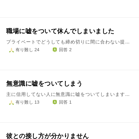
職場に嘘をついて休んでしまいました
プライベートでどうしても締め切りに間に合わない提出物があり、それを仕上げるために数日時間が欲しく、嘘をついて突然会社を休んでしまいました。 この御時世なので発熱したと言えば簡単にお休みを頂けてしまうので安易に上司に嘘をついてしまったのですが、罪の意識で何も手につかなくなってしまい当初の目的を果たせるかも怪しい程にその事しか考えられなくなっています。 仕事は現在忙しくはないのですが、数日休むとなると私の仕事を他の人にお願いすることになり迷惑をかけてしまうと分かっていながらこんなことをしてしまったことをとても後悔しています。 社会人になって10年も経っているのに良い年をして何をやっているんだろう、上司は休みを快諾してくれたけれどきっと皆んなに嘘ではないかと怪しまれているのではないか、自分の評価が酷く下がったのではないかとやっておきながらぐるぐると悩んでしまっています。 もう二度とこんなことはしないとは思っていますが、喉元過ぎれば熱さを忘れてしまいそうでそんな自分が信じられずどうすればいいのか分かりません。
有り難し 24
回答 2
無意識に嘘をついてしまう
主に信用してない人に無意識に嘘をついてしまいます。 相手を無意識に敵と判断してしまうと咄嗟に嘘をついてしまうようです。 今まで沢山の嘘をついてしまいました。 自分に対しても人に対しても。 変わりたいのですが、どうしていけばいいのか分からず苦しいです。
有り難し 13
回答 1
彼との接し方が分かりません