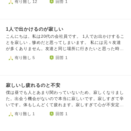
有り難し 12
回答 1
た。 お父さんがいなくなった虚しさをどうしたら消せるで
りだし、一歩踏み出す勇気もないし、友達も全然いない。
が親権を持っていて、会っていないそうですが、私の親は猛
しょうか。はやく楽になりたいです。
この先ずっと悶々と悩んでばかりなら もう生きている意味
反対で、約5ヶ月間反対を押し切ってお付き合いを続けてい
がないんじゃないかと思ってしまいます。本当に辛いです。
ました。 この5ヶ月間、たしかに喧嘩が多く、私の意見は聞
こんな私でも生きていればいいことはありますか？今は1人
かないでねじ伏せられて終わる喧嘩がほとんどでした。どん
ぼっちでも諦めなければ人生変えることはできますか？
1人で出かけるのが寂しい
なにひどいことを言われても、でもそれでもいい一緒にいら
れるなら私が我慢すればいいと思っていました。 本当に大
こんにちは。私は20代の会社員です。 1人でお出かけするこ
好きでした。初めて会った時から、安心感があって、この人
とを寂しい，惨めだと思ってしまいます。 私には元々友達
と結婚するだろうなと思ってしまったのです。 別れ話も何
が多くありません。友達と同じ場所に行きたいと思った時は
回も何回もしたけど、私はからのことが大好きで離れられな
一緒にお出かけをします。しかし自分が行きたいと思ったレ
有り難し 5
回答 1
くて、一度距離を置いてみた時期もありましたが私はご飯が
ストランや観光地に友達は興味がない場合、1人で行きま
食べられなくなってしまい1週間で3キロ痩せてしまい、結局
す。しかしそれを寂しいと思ってしまいます。 つい先日、
別れず、、でした。 付き合ってすぐ遠距離になったのです
とあるライブに行きました。友達はそのライブに興味がなか
が、彼が2回、私が1回のペースでお互いに会いに行っていま
ったので1人で行きました。とても楽しかったのですが、他
した。 別れなくては、とは心の中でわかっていました。 今
寂しいし疲れるのと不安
のお客さんは友達同士で来ている人が多く自分が惨めに感じ
回、本当に些細なこと(お皿を下げるときにソファーに食べ
てしまいました。 私は現在、海外旅行に行きたいと思って
僕は昼でも人とあまり関わっていないため、寂しくなりまし
物のタレをこぼしてしまった)で喧嘩をして、「もし結婚し
おります。しかし友達は海外旅行には興味がないらしいの
た。出会う機会がないので本当に寂しいです。寂しすぎて辛
ても私は地方に住まないといけないから親と離れないといけ
で、1人で行こうと思ってます。しかし1人で行くのを寂しい
いです。体もしんどくて疲れます。寂しすぎて心が不安定に
ないし、こんな風に少しのミス、悪気のないことでも、反省
と思ってしまいます。だからといって自分の本当に行きたい
なりそうです。母親とはよく喋っていますがその人しか関わ
有り難し 1
回答 1
してるのに詰められて言い訳だとか言われて生きていくのか
ところを我慢する人生も嫌です。 1人で出かけることを寂し
っていなくて寂しいです。 僕は盛り上がるにはイベント積
な。親に大切に育ててもらったのに親に申し訳ないな」と思
いと思わない方法や考え方などはありますでしょうか。似た
極的に行った方がいいと言われて2024年4月にヒトリエとい
って、衝動的に別れると言って家を出てしまいました。 （3
ような経験などがございましたらお話を伺いたいです。
う歌手のライブに行きましたがリズムも単調でヒット曲もな