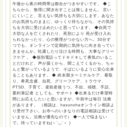
員、女性支援員、小学校 中学校支援員としても、ケア
午後から夜の時間帯は都合がつきやすいです。 ◆こ
サポートをしています。 ◆一般社団法人『グリーフケア
ちらから、無理に聞き出すことは致しません。 言い
ともしび』理事長 【ともしび遺族会】運営 毎月 第１
にくいこと、言えない気持ちも大切にします。あなた
金・昼夜2回開催（大阪駅前第3ビル） 14：00〜，18：
のお気持ちのままに、ゆっくり待ちながら、その気持
00〜 お問い合わせ申込⬇️こちらから
ちを大切に受け止めたいと思っています。 ◆自死で
griefcare.tomoshibi@icloud.com ＊この活動は皆さま
大切な人を亡くされたり、死別により 死が受け入れ
のご支援により支えられております。ご協力をよろしく
られなかったり、心の整理がつかない方へ。30分ず
お願いします。 ゆうちょ銀行 口座番号 普通408-
つでも、オンラインで定期的に気持ちに向き合ってい
6452769 一般社団法人グリーフケアともしび ◆『ビハ
きませんか。吐露したり泣ける時間も、大事なグリー
ーラサロン おしゃべりカフェひだまり』 ビハーラ和歌
フケア 。 ◆個別電話ってドキドキして勇気のいるこ
山代表 居場所運営 問い合わせ申込⬇️こちらから
とだけれど、声が届くから、聞こえてくるから、ちゃ
griefcare.tomoshibi@icloud.com ◆GEはしもとサピュ
んと繋がっているようで、そばにいるように安心出来
イエ 所属 （Gender Equity 誰もが自分らしく生きるこ
ることもあります。 ◆ 終末期ターミナルケア、看取
とができる社会をめざして）DV・女性支援 ◆認定NPO
り、希死念慮、自死、グリーフケア、トラウマ、
京都自死自殺相談センターSotto 元グリーフサポート委
PTSD、子育て、産前産後うつ、不妊、傾聴、手話、
員長（2018〜2024） ◆保育士.幼稚園教諭.小学校教諭.
要約筆記者 としても、サポート ◆出来るだけ希望時
レクリエーションインストラクター.中学校DV授業 10年
間にお応えしたいと思いますが、午前中は毎日 法務
間 保育 教育の現場で 総主任として勤めた経験も生かし
があります。 （相談は、hasunohaオンライン相談よ
つつ、お話できることがあれば 幸いです。 いつも あな
り受付下さい。お寺へのいきなりの電話相談は受けて
たとともに。南無阿弥陀仏 ここでは、宗旨を問いませ
いません。法務が優先なので） ◆一人で悩まない
ん。 まずは、ひとりで抱え込まないで。 来寺お問い合
で。待っていますね(﹡´◡`﹡ )
わせは⬇️こちらから miehimeyo@gmail.com ※時間を割