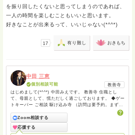
を振り回したくないと思ってしまうのであれば、
一人の時間を楽しむこともいいと思います。
好きなことが出来るって、いいじゃない(*^^*)
有り難し
おきもち
17
中田 三恵
個別相談可能
教善寺
はじめまして(*^^*) 中田みえです。 教善寺 住職とし
て、母親として、慌ただしく過ごしております。 ◆ゲー
トキーパー ご相談 駆け込み寺 （訪問は要予約。まずは
メールでお問い合わせください） ◆ビハーラ僧、終末期
ターミナルケア、看取り、グリーフケア、希死念慮、自
Zoom相談する
死、産前産後うつ、育児、DV、デートDV、トラウマ、
応援する
PTSD、傾聴トレーナー、手話、要約筆記、行政相談