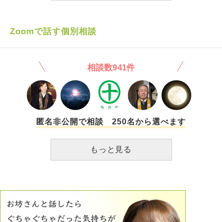
いきました。 そして最近、相手も仕事に生活にと疲れき
り、とうとう大きくぶつかり合ってしまいました。 求めす
ぎてしまう私がいけないのは承知していすが、もう少しこう
Zoomで話す個別相談
だったら…なんて考えては、相手が自分の欲求を満たすため
だけの人のように感じて罪悪感に苛まれたり、感情のコント
ロールもできない自分を情けなく思ったりを繰り返していま
相談数941件
す。もう疲れてしまいました。 私から寂しさを取り除かな
い限り、今の生活を続けることもできませんし、このまま違
う生活を送れるとも思えません。 寂しさに囚われている私
に、どうか生きる知恵をいただけないでしょうか。
匿名非公開で相談 250名から選べます
もっと見る