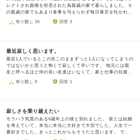
レクトされ親権を拒否された為親戚の家で暮らしました。そ
の親戚の家でもあまり食事を与えられず毎日暴言を吐かれ肩
身の狭い思いをして育ちました。 現在は会社員となり自立
有り難し 26
回答 3
して暮らしていますが5歳の頃からずっと虚しいです。 子ど
もの頃優しくしてくれたのは父だけでした。今でも父が添い
寝してくれたわずかな日々だけが私が心から幸せだと感じた
時間でした。それ以降ずっとしにたい気持ちです。 普段は
最近寂しく思います。
周りに迷惑をかけないようなるべく明るく普通の人に見える
よう振る舞っています。職場では優しい人達に囲まれていて
最近1人でいるとこの先このままずっと1人になってしまうの
私は幸せ者のはずなのに過去に楽しかった思い出がない事や
ではないかと思うと怖くて寂しくて辛いです。 地元には親
自身の中身の空っぽさに人と話しが上手くあわず疲れます。
友と呼べるほど仲の良い友達はいなくて、家と仕事の往復の
きっと趣味や仕事に励んで、新しい人間関係を作ったり結婚
毎日です。 家族とは仲は良いのですが、他の友達はそれぞ
有り難し 9
回答 1
して子育てをする事で人生を明るくしていけばいいのは頭で
れ彼氏とか結婚とかで日々変化しているのに私はこのままで
は分かりますが、もう頑張る気力がありません。 普通の人
いいのかなと悩んでしまいます。 休日も親友と呼べる人は
のフリをして生きていても いつも心のどこかにお腹を空か
地元から引っ越してしまったので、1人で過ごすことが多く
せて、お父さんに帰ってきて欲しいと一人で泣いていた子ど
なり なんの楽しみもありません。 いずれ私も実家を出て一
もの頃の自分がいて周りの幸せそうな人を妬んでしまいま
寂しさを乗り越えたい
人暮らしして新しい目標に向かって頑張ろうとしてもやっぱ
す。 どうして自分を守ってくれる人がいなかったのかと悔
り1人が怖いし、新しい環境や新しい仕事で頑張れる自信も
モラハラ気質のある6歳年上の彼と別れました。 彼とは結婚
しい気持ちで今でも泣いています。 20代後半にもなってく
ありません。私のような人間のことを好きになる人なんてい
を考えていて、本当に本当に大好きで大切でした。人生で一
よくよしている自分がすごく嫌いです。 色々な男の人とデ
ないと思います。 本当に何もかも嫌になります。 生きてて
番好きでした。きっとこれからもそうだと思います。 でも
ートしたり関係を持ちましたが特に何も変わりませんでし
も親に迷惑ばかりかけてしまうし、 人のことを羨んでばか
彼はモラハラで一度離婚しています。子供もいます。元奥様