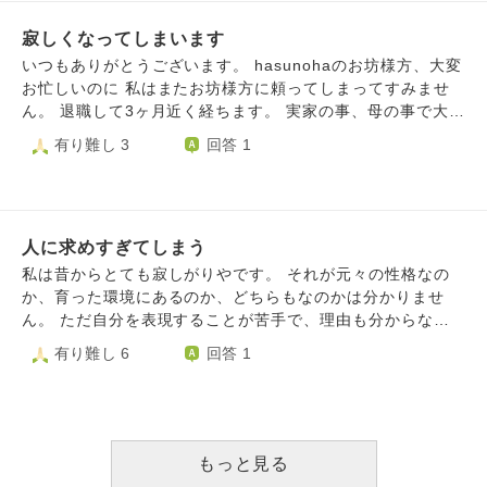
時間かけて地元に帰ってきました） 彼もそこまで止めてこ
いことから満足度低かったです。阪神タイガースの試合も行
なかったし、 私じゃなくてよかったんだな でも私は彼じゃ
寂しくなってしまいます
きますがそのチームが弱くて勝つかなとも思い、不安になり
ないとだめなのに やっぱり戻って謝って仲直りしたらよか
ます。ユニバーサルスタジオジャパンに行きますが怖い乗り
いつもありがとうございます。 hasunohaのお坊様方、大変
った でもこのまま勢いででも別れないと一生別れられない
物が苦手で体力的に疲れることもあり不安になります。 寂
お忙しいのに 私はまたお坊様方に頼ってしまってすみませ
よな 後悔してでも別れてよかった頑張った でもやっぱり好
しすぎて寂しすぎて本当にイライラしてしまいます。生野区
ん。 退職して3ヶ月近く経ちます。 実家の事、母の事で大変
き大好き戻りたい会いたい という気持ちでいっぱいです。
でも町でもあまりワイワイ盛り上がっていなくて静かすぎて
な時はありますが、 朝もゆっくり起きれ、平日でも気にせ
有り難し 3
回答 1
でも彼にはすでにラインもインスタもブロックされて、シェ
寂しくなります。電車内でもうるさくしてなさすぎて盛り上
ず出かけられたりと日々感謝しています。 けれど、最近
アスケジュールアプリからも退会されました。 もう連絡も
がってないので辛いです。体力的にも疲れます。 僕は2024
時々思うのですがいつも一緒に出かけたり、ランチしたり気
とれない、諦めはつくのですが、こんなに好きな人にもう会
年1月ごろに自立訓練生活訓練という事業所に通っていまし
を使わなくていい凄く気が合う友達が欲しいのです。
えないというのが辛すぎて耐えられません。
たが大声で怒鳴ってしまい辞めてしまいました。友達もいな
時々、ランチに友達と行ったりしますが我儘なのか少しムカ
いので本当にひとりぼっちです。ぼっちがずっと続いてま
人に求めすぎてしまう
っとする事があると、もうしばらく会いたくない！と思って
す。今のところは人と関わる機会がほとんどないのです。体
しまいます。 全部、気が合う友達なんていないとは思いま
私は昔からとても寂しがりやです。 それが元々の性格なの
も疲れます。スポーツジム行ってますが体が疲れて筋トレや
すが…もうこの年になって嫌だと思う人とは付き合わなくて
か、育った環境にあるのか、どちらもなのかは分かりませ
有酸素運動がなかなか続きません。 腹筋も割れたいのです
いいよね！とも思ってしまいます。 そうすると友達も少な
ん。 ただ自分を表現することが苦手で、理由も分からない
がなかなかしんどくて体力があまり持ちません。 どうすれ
くなってしまいますよね 集中できる趣味を探そうと思って
その寂しさを誰かに知ってもらうことは難しいものでした。
有り難し 6
回答 1
ば寂しくなくてしんどくない生活が続きますか？
ますが、なかなかみつけられなくて、つい携帯ばかり見てし
そのため、家族や友人とも一定の距離感を保って過ごしてき
まっています。 サークルも1人では行く勇気もないし… 1人
ましたが、そんな私にも「寂しい」と正直に言える相手がで
でも何か楽しめる事を！と思いますが、1人が寂しいので
きました。 最初の頃は相手の存在がとても有難く、大切に
す。 私の心は大人になれてないのでしょうか？ 充実した毎
したいという気持ちでしたが、やはり欲は次から次へとでて
日を送りたいと思っていますが、なかなか難しくて悩んでし
しまい…迷惑をかけてしまうから我慢できることは我慢しよ
もっと見る
まいます。 こんな事で相談してしまい申し訳ありません。
うと、ひっそり布団の中で耐えても少しずつ気持ちは溢れて