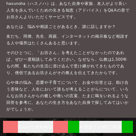
hasunoha（ハスノハ）は、あなた自身や家族、友人がより良い
人生を歩んでいくための生きる知恵（アドバイス）をQ&Aの形で
お坊さんよりいただくサービスです。
あなたは、悩みや相談ごとがあるとき、誰に話しますか？
友だち、同僚、先生、両親、インターネットの掲示板など相談す
る人や場所はたくさんあると思います。
そのひとつに、「お坊さん」を考えたことがなかったのであれ
ば、ぜひ一度相談してみてください。なぜなら、仏教は1,500年
もの間、私たちの生活に溶け込んで受け継がれてきたものであ
り、僧侶であるお坊さんがその教えを伝えてきたからです。
心や体の悩み、恋愛や子育てについて、お金や出世とは、助け合
う意味など、人生において誰もが考えることがらについて、いろ
んなお坊さんからの癒しや救いの言葉、たまに喝をいれるような
回答を参考に、あなたの生き方をあなた自身で探してみてはいか
がでしょうか。
Zoomで個別相談
AI僧侶とLINEで相談