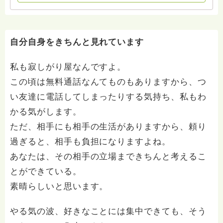
いて、あなたに向き合っています。 ですので、過去の
質問へのお返事がない方には、応えていません。お礼回
答がある方を優先しています。 懇志応援も宜しくお願
いします。 ※個別相談は、hasunohaオンライン相談よ
自分自身をきちんと見れています
り受け付けています。お寺への いきなりの電話相談は
受け付けておりません。また夜中や早朝の電話もご遠慮
私も寂しがり屋なんですよ。
ください。 法務を優先させてください。
この頃は無料通話なんてものもありますから、つ
い友達に電話してしまったりする気持ち、私もわ
かる気がします。
ただ、相手にも相手の生活がありますから、頼り
過ぎると、相手も負担になりますよね。
あなたは、その相手の立場まできちんと考えるこ
とができている。
素晴らしいと思います。
やる気の波、好きなことには集中できても、そう