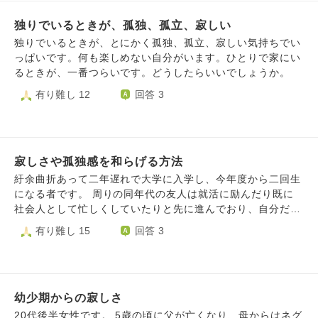
した。 そこでいつも思うのは相手は私が思うような感情を
独りでいるときが、孤独、孤立、寂しい
持っていないことです。 ずっと両親から兄弟と比べられ、
言動行動を制約され、ありのままの自分を認めてもらえなか
独りでいるときが、とにかく孤独、孤立、寂しい気持ちでい
った想い。 他人に対する敵意。親兄弟、親子であっても信
っぱいです。何も楽しめない自分がいます。ひとりで家にい
用ならない、裏切る存在と強く思ってきました。自分自身も
るときが、一番つらいです。どうしたらいいでしょうか。
信用できていないのかも。 仕事をしていて、給料もいただ
有り難し 12
回答 3
けていますが、どこか空虚、自分を褒めてくれない、引き立
ててくれない、と不満が渦巻いています。 いつも満足しな
いのです。 他人を許すことができない。怒ったら怒りすぎ
てしまうなどします。 そんな自分の気持ちは晴れることな
どない、外に私が満足するようなことはありもしないとわか
寂しさや孤独感を和らげる方法
りながらも気持ちが逃げてしまいがちです。 こんな私にア
紆余曲折あって二年遅れで大学に入学し、今年度から二回生
ドバイスをお願いします。 よろしくお願い致します。
になる者です。 周りの同年代の友人は就活に励んだり既に
社会人として忙しくしていたりと先に進んでおり、自分だけ
取り残されているような気がして（当然自分が遅れているの
有り難し 15
回答 3
で致し方ないのですが）、時折寂しさや孤独感を感じてしま
います。 この気持ちを和らげるには、どうすれば良いので
しょうか。
幼少期からの寂しさ
20代後半女性です。 5歳の頃に父が亡くなり、母からはネグ