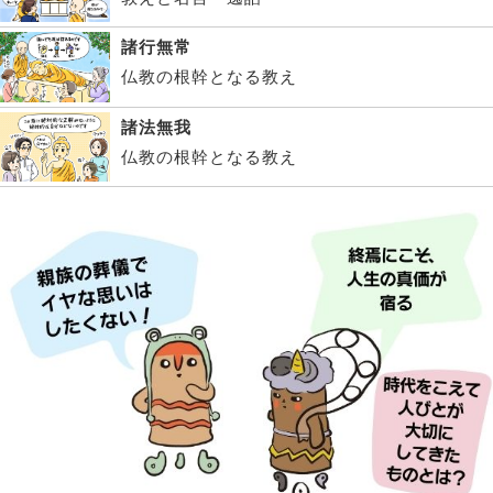
諸行無常
仏教の根幹となる教え
諸法無我
仏教の根幹となる教え