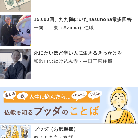
15,000回、ただ隣にいたhasunoha最多回答
一向寺・東（Azuma）住職
死にたいほど辛い人に生きるきっかけを
和歌山の駆け込み寺・中田三恵住職
ブッダ（お釈迦様）
教えと名言・逸話