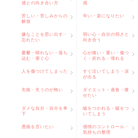
感との向き合い方
感
苦しい・苦しみからの
辛い・楽になりたい
解放
嫌なことを思い出す・
弱い心・自分の弱さと
忘れたい
向き合う
憂鬱・晴れない・落ち
心が痛い・重い・傷つ
込む・塞ぐ心
く・折れる・壊れる
人を傷つけてしまった
すぐ泣いてしまう・涙
が出る
失敗・失うのが怖い
ダイエット・過食・痩
せたい
ダメな自分・自分を卑
嘘をつかれる・嘘をつ
下
いてしまう
愚痴を言いたい
感情のコントロール・
気持ちの整理