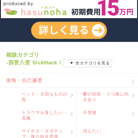
相談カテゴリ
-四苦八苦 SickHack！
▼ 全カテゴリを見る
後悔・自己嫌悪
ペット・大切なものの
鬱の症状・うつ病に向
死
き合う
トラウマを直したい・
不登校
克服
マイナス・ネガティ
消えたい
ブ・後ろ向き思考