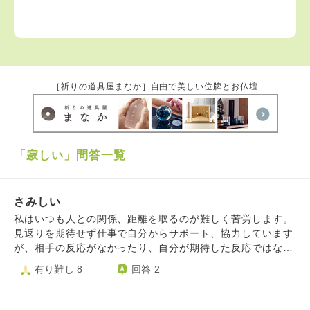
［祈りの道具屋まなか］自由で美しい位牌とお仏壇
「寂しい」問答一覧
さみしい
私はいつも人との関係、距離を取るのが難しく苦労します。
見返りを期待せず仕事で自分からサポート、協力しています
が、相手の反応がなかったり、自分が期待した反応ではなか
ったり。 あれ、あの人仲間だと思ったのに。協力できる間
有り難し 8
回答 2
柄と思ってたのに違った。など。 そのうち相手に対し一方
的に不信感を抱いたり、攻撃的になってしまったりと。 ず
っと人に近づいては離れ、近づいては離れを繰り返してきま