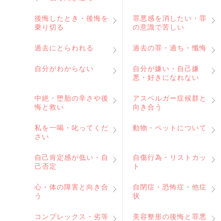
後悔したとき・後悔を
罪悪感を消したい・罪
乗り切る
の意識で苦しい
過去にとらわれる
過去の罪・過ち・懺悔
自分がわからない
自分が嫌い・自己嫌
悪・好きになれない
中絶・堕胎の辛さや後
アスペルガー症候群と
悔と救い
向き合う
私を一喝・叱ってくだ
動物・ペットについて
さい
自己肯定感が低い・自
自傷行為・リストカッ
己否定
ト
心・体の障害と向き合
自閉症・恐怖症・他症
う
状
コンプレックス・劣等
美容整形の後悔と罪悪