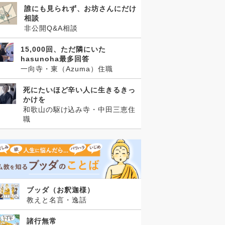
誰にも見られず、お坊さんにだけ
相談
非公開Q&A相談
15,000回、ただ隣にいた
hasunoha最多回答
一向寺・東（Azuma）住職
死にたいほど辛い人に生きるきっ
かけを
和歌山の駆け込み寺・中田三恵住
職
ブッダ（お釈迦様）
教えと名言・逸話
諸行無常