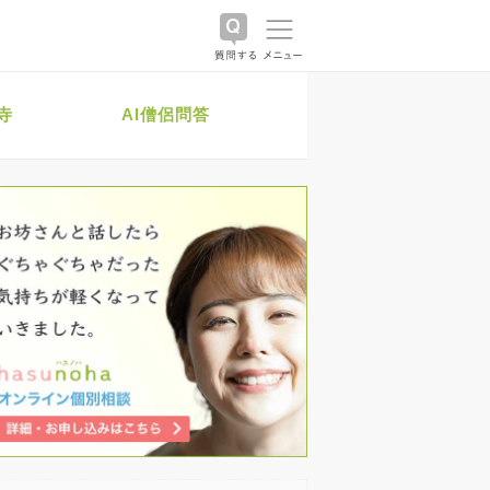
寺
AI僧侶問答