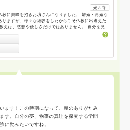
光西寺
仏教に興味を抱きお坊さんになりました。 離婚・再婚な
ありますが、様々な経験をしたからこそ仏教に出遭えた
の教えは、慈悲や優しさだけではありません。 自分を見つ
にある慈悲の素晴らしさを少しでもお伝えして、ともに
 仏教は生きるための教科書だと思っています。まだまだ
教を深めていっています。 少しでもお役にたてるように
思いますので、どうぞよろしくお願い致します。
います！この時期になって、親のありがたみ
ます。自分の夢、物事の真理を探究する学問
強に励みたいですね。