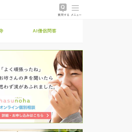
寺
AI僧侶問答