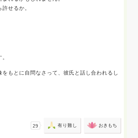
ら許せるか。
。
す。
像をもとに自問なさって、彼氏と話し合われるし
。
有り難し
おきもち
29