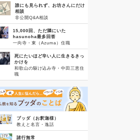
誰にも見られず、お坊さんにだけ
相談
非公開Q&A相談
15,000回、ただ隣にいた
hasunoha最多回答
一向寺・東（Azuma）住職
死にたいほど辛い人に生きるきっ
かけを
和歌山の駆け込み寺・中田三恵住
職
ブッダ（お釈迦様）
教えと名言・逸話
諸行無常