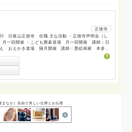
正徳寺
 住職 主な活動 ・正徳寺声明会（し
）月一回開催 ・こども囲碁道場 月一回開催 講師：日
みえ おえかき道場 隔月開催 講師：墨絵画家 本多豊
内のいろいろなお寺で平日夜にお坊さんを交えて対話する
のお手伝いなど
屋まなか］自由で美しい位牌とお仏壇