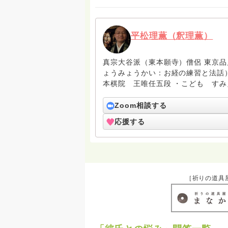
平松理薫（釈理薫）
真宗大谷派（東本願寺）僧侶 東京品川 日夜山正徳寺
ょうみょうかい：お経の練習と法話
本棋院 王唯任五段 ・こども す
國 ・「対話する夜」 月一回 都
会 この他に、寺社フェス「向源」
Zoom相談する
応援する
［祈りの道具