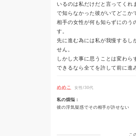
いるのは私だけだと言ってくれ
で知らなかった彼がいてどこか
相手の女性が何も知らずにのう
す。
先に進む為には私が我慢するし
せん。
しかし大事に思うことは変わら
できるなら全てを許して前に進
めめこ
女性/30代
私の煩悩：
彼の浮気疑惑でその相手が許せない
こ