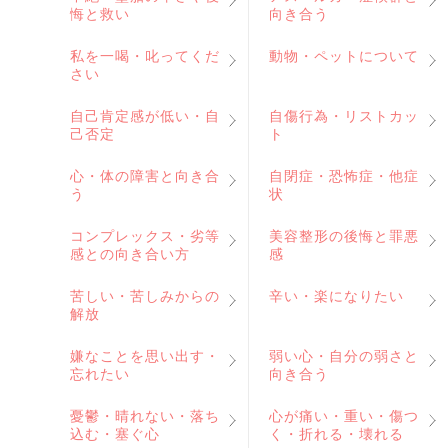
悔と救い
向き合う
私を一喝・叱ってくだ
動物・ペットについて
さい
自己肯定感が低い・自
自傷行為・リストカッ
己否定
ト
心・体の障害と向き合
自閉症・恐怖症・他症
う
状
コンプレックス・劣等
美容整形の後悔と罪悪
感との向き合い方
感
苦しい・苦しみからの
辛い・楽になりたい
解放
嫌なことを思い出す・
弱い心・自分の弱さと
忘れたい
向き合う
憂鬱・晴れない・落ち
心が痛い・重い・傷つ
込む・塞ぐ心
く・折れる・壊れる