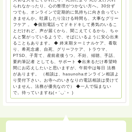
のご支援により支えられております。ご協力をよろしく
られなかったり、心の整理がつかない方へ。30分ず
お願いします。 ゆうちょ銀行 口座番号 普通408-
つでも、オンラインで定期的に気持ちに向き合ってい
6452769 一般社団法人グリーフケアともしび ◆『ビハ
きませんか。吐露したり泣ける時間も、大事なグリー
ーラサロン おしゃべりカフェひだまり』 ビハーラ和歌
フケア 。 ◆個別電話ってドキドキして勇気のいるこ
山代表 居場所運営 問い合わせ申込⬇️こちらから
とだけれど、声が届くから、聞こえてくるから、ちゃ
griefcare.tomoshibi@icloud.com ◆GEはしもとサピュ
んと繋がっているようで、そばにいるように安心出来
イエ 所属 （Gender Equity 誰もが自分らしく生きるこ
ることもあります。 ◆ 終末期ターミナルケア、看取
とができる社会をめざして）DV・女性支援 ◆認定NPO
り、希死念慮、自死、グリーフケア、トラウマ、
京都自死自殺相談センターSotto 元グリーフサポート委
PTSD、子育て、産前産後うつ、不妊、傾聴、手話、
員長（2018〜2024） ◆保育士.幼稚園教諭.小学校教諭.
要約筆記者 としても、サポート ◆出来るだけ希望時
レクリエーションインストラクター.中学校DV授業 10年
間にお応えしたいと思いますが、午前中は毎日 法務
間 保育 教育の現場で 総主任として勤めた経験も生かし
があります。 （相談は、hasunohaオンライン相談よ
つつ、お話できることがあれば 幸いです。 いつも あな
り受付下さい。お寺へのいきなりの電話相談は受けて
たとともに。南無阿弥陀仏 ここでは、宗旨を問いませ
いません。法務が優先なので） ◆一人で悩まない
ん。 まずは、ひとりで抱え込まないで。 来寺お問い合
で。待っていますね(﹡´◡`﹡ )
わせは⬇️こちらから miehimeyo@gmail.com ※時間を割
いて、あなたに向き合っています。 ですので、過去の
質問へのお返事がない方には、応えていません。お礼回
答がある方を優先しています。 懇志応援も宜しくお願
いします。 ※個別相談は、hasunohaオンライン相談よ
り受け付けています。お寺への いきなりの電話相談は