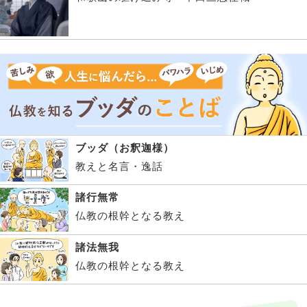
ブッダ（お釈迦様）
教えと名言・逸話
諸行無常
仏教の根幹となる教え
諸法無我
仏教の根幹となる教え