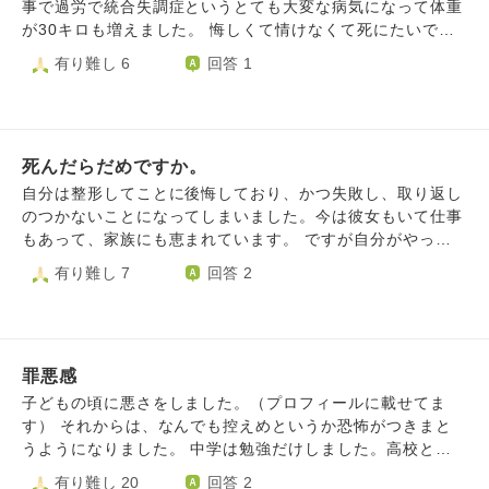
族や彼も友人も支えてくれています。こんなにウジウジして
怖くなり、誰とも会わずに退会しました。 ですが今になっ
事で過労で統合失調症というとても大変な病気になって体重
いる自分で申し訳ないです。今のままではいつか彼にも見放
て当時のことをとても後悔しています。私は本来は、身体は
が30キロも増えました。 悔しくて情けなくて死にたいで
されるのでは？と思います。 ここまで不安なのであればい
売らずとも女を売るということに抵抗がない汚い女なんだ、
す。 友達との予定もキャンセルしたいです。 仕事もいけま
有り難し 6
回答 1
ずれは形が崩れることや炎症などのリスクを覚悟して、再手
という考えが頭から離れません。 大好きな夫は、私の性根
せん。 頭おかしくなりそうです。 ほんと死んでしまいたい
術するしかないと考えています。 それに向けて色々と調べ
がこんなであることを知りませんし、それに対して申し訳な
です、死ぬ勇気はないですけど。
てますが調べるほど不安になり押しつぶされそうです。 開
い気持ちでいっぱいです。 夫に全部話してしまいたくなる
き直るしかないとはわかっています。ただ、心がついていき
のですが、夫を悲しませてしまうでしょうか。 毎日とても
ません…。 どうにか前向きになり、周りの人たちとの貴重
辛いです。
死んだらだめですか。
な時間を明るく生きていける自分になりたいです。 長文駄
自分は整形してことに後悔しており、かつ失敗し、取り返し
文失礼しました。 なにかお言葉いただけると嬉しいです。
のつかないことになってしまいました。今は彼女もいて仕事
もあって、家族にも恵まれています。 ですが自分がやって
しまい、見た目が悪く老けた印象になってしまい、本当に毎
有り難し 7
回答 2
日死にたいです。 鬱状態になり仕事にも行きたくないし、
人に会いたくありません。ですが大好きな彼女がいるのでな
んとかやっています。 でもこのような状態をつづけていく
わけにもいきません。なので別れて仕事も辞めて楽になる
罪悪感
か、このまま頑張るかの2択だと思います。ですがどちらも
辛いです。どうなっても、何をしても辛い時は死んでもいい
子どもの頃に悪さをしました。（プロフィールに載せてま
と思うのですがどう思いますか？助かる方法なんてありませ
す） それからは、なんでも控えめというか恐怖がつきまと
ん。 誰かが悲しむとかそう言った回答はいりません。死ぬ
うようになりました。 中学は勉強だけしました。高校と大
こと以外楽になる方法がない時、死ぬことは悪いことなのか
学は人（特に女性）恐怖症になりました。大人になってから
有り難し 20
回答 2