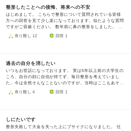
通院している矯正歯科や口腔外科の先生にお聞きしても、改
い今はまだ痛みや腫れもあり不安です。 こんなに痛い思い
善は難しいとのことで絶望的な気持ちです。 自分の歯をこ
整形したことへの後悔、将来への不安
も不安な思いもして、大金を払って、本当にこの決断は正し
れからも残したくて、より良く生きたくて受けた手術なの
かったか自信が持てません。 でもどんな顔になったとして
はじめまして。 こちらで整形について質問されている皆様
に、今は鏡を見ては前の顔に戻りたい、手術をする前に戻り
も、二度とあんな痛くて怖い思いをして整形などしたくない
方への回答を見て少し楽になっております。似たような質問
たいと後悔の思いで胸が苦しくなり、喉が塞がる息苦しさで
し、この顔で生きていこうと思っています。 親や周囲はコ
ですがご容赦ください。 数年前に鼻の整形をしました。 容
より考えが後ろ向きになり、大好きだった食事も音を聞くの
ンプレックスを気にすることないと言ってくれましたが、決
姿に全く自信がなく、人生がうまくいかないことを見た目の
有り難し 12
回答 1
がストレスで楽しめなくなりました。 1日1日を生きること
断を尊重してくれました。 前のままでも愛してくれた人は
せいにしている自分が嫌で、死ぬくらいなら整形しようと決
が辛く、人生が早送りで終わればいいと毎日思ってしまいま
沢山居たはずなのに、私はコンプレックスさえ解消されれば
意しました。 しばらくは満足していましたが、最近後悔し
す。 夜中に目が覚めるようになり、気持ちが落ち込み楽し
全てうまくいくような気持ちになっていました。 後悔して
始めました。 高くなりすぎて似合っていないのではない
さを感じられず、すぐに涙がこぼれます。 これでは自分が
も仕方ないことと分かっていますが、気持ちが追いつきませ
か、 形が崩れてきているのではないか、 少し違和感がある
ダメになってしまうと思い、心療内科に行き薬を服用するよ
ん。 この気持ちは一生ついて回ってしまうと思います。 取
過去の自分を消したい
と炎症しているのではないか、 色々調べていくうちに、自
うになりましたが、どうしても後悔の思いから抜け出せず、
り返しのつかないことへの向き合い方について、ご助言頂け
分がしたのは難しい手術で修正地獄に陥っている人が多い、
いつもお世話になっております。 実は5年以上前の大学生の
仕事も手付かず、家族にも笑顔を向けることができません。
ますでしょうか。
5年後10年後に鼻が変形している人もいる、と知り不安で仕
ころ、自分の顔に自信が持てず、毎日整形を考えていまし
そんな私と一緒にいることで、家族もだんだんしんどくなっ
方がありません。 執刀医には全て取ることもできると言わ
た。今は全然そんなことないのですが、当時はここもあそこ
てきています。 家族と以前のように笑顔で過ごしたい、楽
れましたが、形が崩れる可能性などのリスクを說明されず自
も整形したい、そのためにはお金を貯めなきゃ、とそればか
有り難し 4
回答 1
しい思い出を作ろうと思えるようになりたいです。 今のま
分で調べて知りました。今のままでいるのも、再度手術する
り異常なほどに顔に執着していました。 整形をするため
までは、家族が壊れてしまう。 そんなことにはしたくな
のも、怖い。 周りは見た目には何もわからない、綺麗と言
に、夜のお仕事でお金を稼ぐ人が多いようですが、わたしは
い、でもどうしても苦しみから抜け出せない。 前の顔に戻
ってくれていますがそれさえも信じられなくなっています。
実家暮らしのためそれは難しいと感じ、一度会員制のパパ活
りたいという後悔から、どうやったら前を向けるようになる
元々病気不安症なところがあるので本当に気のせいなのかも
のサイトに登録をしたことがあります。 ごはんを食べたり
のでしょうか。 後遺症を受け入れて、これからの人生を楽
しれません。 あれだけ覚悟してしたはずの整形に後悔して
しにたいです
お茶をのむだけ、というメリットに惹かれてしまいました。
しめるようになるにはどうしたらよいのか。
いる自分が情けないです。 周りにはオープンにしていて家
ただ、何かのトラブルに巻き込まれたらどうしよう、とすぐ
整形失敗して大金を失った上にブサイクになりました。 仕