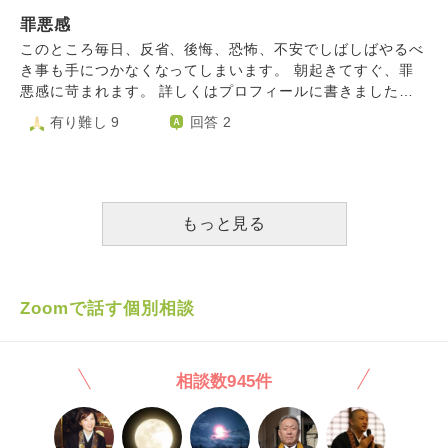
死ぬ勇気もありません。どうすればよいのでしょうか。毎日
ってあわせる顔がないです。自分が普通に生活し、幸せを感
死ぬことしか考えられません。
罪悪感
じていいのかという気持ちがあります。 このような苦しみ
も罰だと思うのですが、 わたしはどのような気持ちで生活
このところ毎日、反省、後悔、恐怖、不安でしばしばやるべ
していけばいいのでしょうか。 また、今後もし誰かと交際
き事も手につかなくなってしまいます。 朝起きてすぐ、罪
するようなことになれば、このことを隠して交際してもいい
悪感に苛まれます。 詳しくはプロフィールに書きました。
のでしょうか。 また恋愛をしてもいいのでしょうか。 前回
自分のような人間が幸せになっても良いのだろうかと考えて
有り難し 9
回答 2
の相談内容と被っているので、そちらも踏まえて、前回の先
しまいます。
生とは違う方にご助言を頂きたいです。よろしくお願いしま
す。
もっと見る
Zoomで話す個別相談
相談数945件