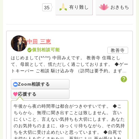
有り難し
おきもち
35
中田 三恵
個別相談可能
教善寺
はじめまして(*^^*) 中田みえです。 教善寺 住職とし
て、母親として、慌ただしく過ごしております。 ◆ゲー
トキーパー ご相談 駆け込み寺 （訪問は要予約。まずは
メールでお問い合わせください） ◆ビハーラ僧、終末期
ターミナルケア、看取り、グリーフケア、希死念慮、自
Zoom相談する
死、産前産後うつ、育児、DV、デートDV、トラウマ、
応援する
PTSD、傾聴トレーナー、手話、要約筆記、行政相談
員、女性支援員、小学校 中学校支援員としても、ケア
午後から夜の時間帯は都合がつきやすいです。 ◆こ
サポートをしています。 ◆一般社団法人『グリーフケア
ちらから、無理に聞き出すことは致しません。 言い
ともしび』理事長 【ともしび遺族会】運営 毎月 第１
にくいこと、言えない気持ちも大切にします。あなた
金・昼夜2回開催（大阪駅前第3ビル） 14：00〜，18：
のお気持ちのままに、ゆっくり待ちながら、その気持
00〜 お問い合わせ申込⬇️こちらから
ちを大切に受け止めたいと思っています。 ◆自死で
griefcare.tomoshibi@icloud.com ＊この活動は皆さま
大切な人を亡くされたり、死別により 死が受け入れ