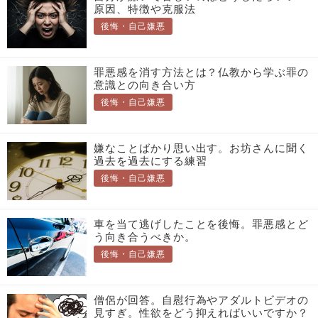
原因、特徴や克服法
後悔・自己嫌悪
罪悪感を消す方法とは？仏教から学ぶ罪の
意識との向き合い方
後悔・自己嫌悪
嫌なことばかり思い出す。お坊さんに聞く
過去を過去にする練習
後悔・自己嫌悪
車を当て逃げしたことを後悔。罪悪感とど
う向き合うべきか。
後悔・自己嫌悪
僧侶が回答。自慰行為やアダルトビデオの
見すぎ。性欲をどう抑えればいいですか？