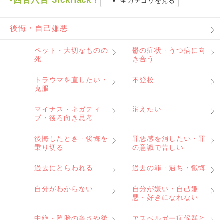
-四苦八苦 SickHack！
▼ 全カテゴリを見る
後悔・自己嫌悪
ペット・大切なものの
鬱の症状・うつ病に向
死
き合う
トラウマを直したい・
不登校
克服
マイナス・ネガティ
消えたい
ブ・後ろ向き思考
後悔したとき・後悔を
罪悪感を消したい・罪
乗り切る
の意識で苦しい
過去にとらわれる
過去の罪・過ち・懺悔
自分がわからない
自分が嫌い・自己嫌
悪・好きになれない
中絶・堕胎の辛さや後
アスペルガー症候群と