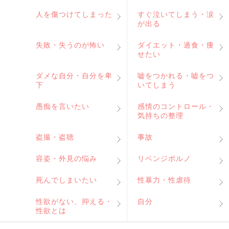
人を傷つけてしまった
すぐ泣いてしまう・涙
が出る
失敗・失うのが怖い
ダイエット・過食・痩
せたい
ダメな自分・自分を卑
嘘をつかれる・嘘をつ
下
いてしまう
愚痴を言いたい
感情のコントロール・
気持ちの整理
盗撮・盗聴
事故
容姿・外見の悩み
リベンジポルノ
死んでしまいたい
性暴力・性虐待
性欲がない、抑える・
自分
性欲とは