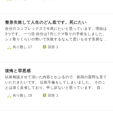
と言う質問です。
は子どもが怖くなりました。 福祉専門職の国家資格を取得
したり、友人がいたり（結婚した）、周りが年老いたり、そ
ういうことを感じる中でこのままではいけない思いと、ただ
幸せになるべきではない。幸せをストップさせる自分もい
整形失敗して人生のどん底です。死にたい
て、何か歩みが止まる感覚があり苦しんでいます。 この罪
意識を手放すことはできるのでしょうか？
自分のコンプレックスで今死にたいと思っています。理由は
3つです。 一つ目 自分は7月にクマ取りの手術をしました。
シミ取りくらいの勢いで失敗するなんて思いもせず安易な気
持ちでやってしまいました。すると、目の下が窪んだように
有り難し 17
回答 1
なり、老けて見えるようになってしまったのです。完全に失
敗されました。死にたいです。もう誰にも会いたくない。家
族や親戚、彼女に相談しましたが、誰も何が変わったかわか
らないと言われます。ですが、気を遣っているだけだと思っ
後悔と罪悪感
てしまいます。絶対に変わっているのだから。なんて愚かな
ことをしてしまったのでしょう。 二つ目 若くして薄毛に悩
以前相談させて頂いた内容とかぶるので、前回の質問も見て
んでます。将来禿げまっしぐらだと思うと死にたくなりま
いただきたいです。 以前不倫をしてしまいました。 そのこ
す。毎日不安でお風呂に入るのが怖いです。 三つ目 ニキ
とは深く反省しており、申し訳ないと思っています。 自業
ビ、肌荒れがとてつもないです。3年前に突然顔中にニキビ
自得なのですが、そのことで心が苦しいです。 自分の周り
有り難し 19
回答 1
が発生し、治りません。 現在彼女がおり、大好きで結婚も
の家族、友人、同僚などが優しくしてくれたり、その方達の
考えていますが、将来自分が変わってしまうと考えると嫌わ
温かさに触れるたびに、裏切ってしまった、こんな自分で申
れるのが怖くなってしまいます。 本当に死にたいですが、
し訳ないという気持ちになります。 そんなことをしてしま