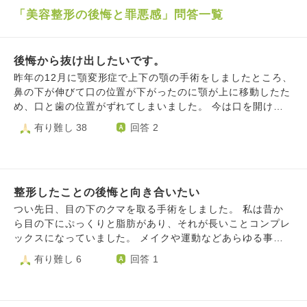
「美容整形の後悔と罪悪感」問答一覧
後悔から抜け出したいです。
昨年の12月に顎変形症で上下の顎の手術をしましたところ、
鼻の下が伸びて口の位置が下がったのに顎が上に移動したた
め、口と歯の位置がずれてしまいました。 今は口を開けて
も上の歯は見えず、下の歯や歯茎がすごく見えやすくなって
有り難し 38
回答 2
しまいました。 また、口を動かした時に上の唇が動いてい
るような見えなくなり、まるで腹話術の人形のような動きに
なってしまいました。 手術前は笑った時に、上の歯だけが
見えていたのに、今では必死で口角を上げても上の歯が半分
整形したことの後悔と向き合いたい
も見えません。 町を歩いても、テレビやネットを見ても、
上の歯が見えている笑顔に目がいってしまい、その度に変わ
つい先日、目の下のクマを取る手術をしました。 私は昔か
ってしまった自分の口や歯の見え方と比べて強い悲しみの気
ら目の下にぷっくりと脂肪があり、それが長いことコンプレ
持ちに襲われ苦しくなります。 他にも、口の中のスペース
ックスになっていました。 メイクや運動などあらゆる事を
が狭くなったためか、舌が喉を少し塞ぎ息がしにくくなった
試しても改善しなかったので、最終手段として選んだ整形で
有り難し 6
回答 1
り、鼻が広がったり、術前から少しあった顎関節症が悪化し
した。 今は術後で腫れている状態なのですが、今更になっ
てギシギシと音がしたり、左の鼻が通りにくくなり、顎下に
て本当にやってよかったのだろうかと後悔の気持ちが湧いて
麻痺が残ったり…とたくさんの後遺症が出てしまいました。
きました。 手術は痛くて怖いものでした。 また術後間もな