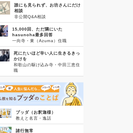
誰にも見られず、お坊さんにだけ
相談
非公開Q&A相談
15,000回、ただ隣にいた
hasunoha最多回答
一向寺・東（Azuma）住職
死にたいほど辛い人に生きるきっ
かけを
和歌山の駆け込み寺・中田三恵住
職
ブッダ（お釈迦様）
教えと名言・逸話
諸行無常