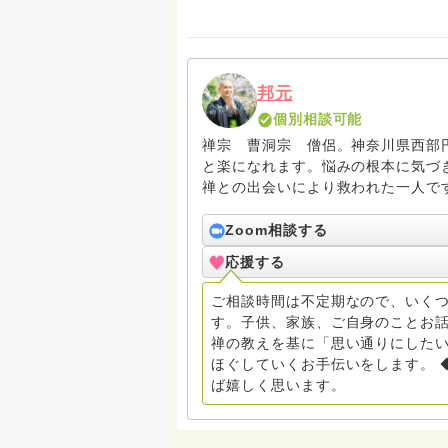
邦元
個別相談可能
禅宗 曹洞宗 僧侶。神奈川県西部
と楽になれます。悩みの根本に気づき、
禅との出会いにより救われた一人です。
分の都合を立てて物事に向き合うと
とがあるかもしれません。その時に
Zoom相談する
るかどうかが変わります。疑問は出
応援する
ご相談時間は不定期なので、いくつ
す。子供、家族、ご自身のことお話
禅の教えを基に「思い通りにした
ほぐしていくお手伝いをします。 
ば嬉しく思います。