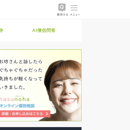
寺
AI僧侶問答