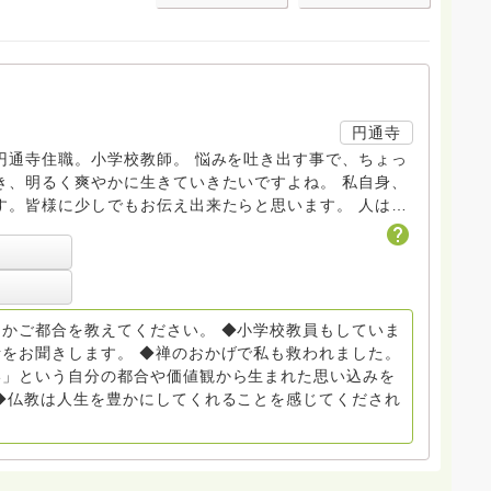
円通寺
円通寺住職。小学校教師。 悩みを吐き出す事で、ちょっ
明るく爽やかに生きていきたいですよね。 私自身、
皆様に少しでもお伝え出来たらと思います。 人は自
ころがあります。私の回答も期待していたものと違うこ
素直に聞けるか、回答の内容を否定的に聞くかで救われ
てくると思います。その時はご相談ください。
かご都合を教えてください。 ◆小学校教員もしていま
をお聞きします。 ◆禅のおかげで私も救われました。
い」という自分の都合や価値観から生まれた思い込みを
◆仏教は人生を豊かにしてくれることを感じてくだされ