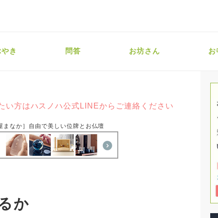
ぶやき
問答
お坊さん
お
たい方はハスノハ公式LINEからご連絡ください
屋まなか］自由で美しい位牌とお仏壇
るか