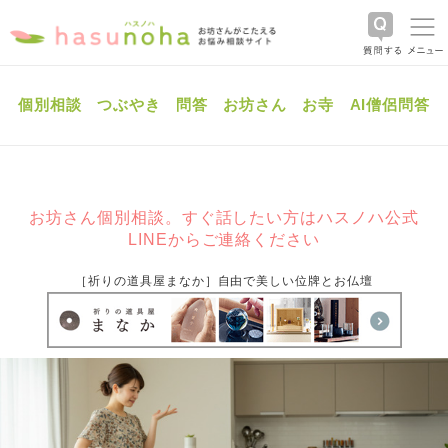
個別相談
つぶやき
問答
お坊さん
お寺
AI僧侶問答
お坊さん個別相談。すぐ話したい方はハスノハ公式
LINEからご連絡ください
［祈りの道具屋まなか］自由で美しい位牌とお仏壇