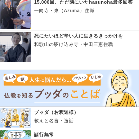
15,000回、ただ隣にいたhasunoha最多回答
一向寺・東（Azuma）住職
死にたいほど辛い人に生きるきっかけを
和歌山の駆け込み寺・中田三恵住職
ブッダ（お釈迦様）
教えと名言・逸話
諸行無常