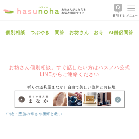
個別相談
つぶやき
問答
お坊さん
お寺
AI僧侶問答
お坊さん個別相談。すぐ話したい方はハスノハ公式
LINEからご連絡ください
［祈りの道具屋まなか］自由で美しい位牌とお仏壇
中絶・堕胎の辛さや後悔と救い