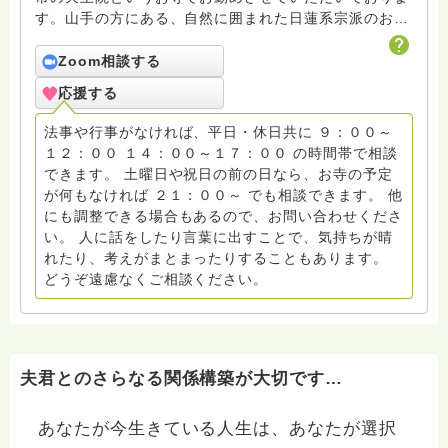
す。山手の方にある、自然に囲まれた日蓮系宗派のお寺
です。 １３才から僧侶となり、たくさんの方と関わっ
てきました。 現在は４2才となり、３人の子育てに奮闘
Zoom相談する
中です！また、教育関係の仕事にも勤めたことがありま
応援する
す。 自分の経験したこと全てが私自身の糧となり、そ
れが人を救う力になればいいなと、何があってもポジテ
法事や行事がなければ、平日・休日共に ９：００～
ィブに考えるようにしてます。 その経験を活かし、 ・
１２：００ １４：００～１７：００ の時間帯で相談
人間関係 ・将来の不安 ・仏事全般 など、様々な質問に
できます。 土曜日や祝日の前の日なら、お寺の予定
答えていきたいと思っております。 何か悩み事があ
が何もなければ ２１：００～ でも相談できます。 他
る、個人的に相談したい、質問について他の人に知られ
にも調整できる場合もあるので、お問い合わせくださ
たくない、という方は遠慮なくメールにてご相談下さ
い。 人に話をしたり言葉に出すことで、気持ちが晴
い。 今までにたくさんの方からメールにてご相談をい
れたり、考えがまとまったりすることもあります。
ただいておりますので、気軽にご相談してみて下さい
どうぞ遠慮なくご相談ください。
ね！ また、ハスノハの回答には字数制限があり、私の
回答に対するお礼に返事が出来ない場合も多々ありま
す。ですので、返事を望まれる場合もメールにてご連絡
下さい。 メールアドレスは下記をご参照下さい。 一両
日中に返事をするようにしておりますが、こちらからの
夫君とのさらなる関係構築が大切です…
返事が届かない場合は、 ・メールアドレスを間違えて
いないか ・受信拒否設定はどうなっているか を確認し
あなたが今生きている人生は、あなたが選択
て、もう一度メールを送っていただければありがたく思