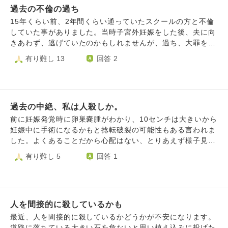
過去の不倫の過ち
くなり衝突するようになりました。 特に性的な面が強い関
係で、それでも好きだったのとその熱に持っていかれ彼の子
15年くらい前、2年間くらい通っていたスクールの方と不倫
供を妊娠し、当初は子供を産んで結婚しようと言われていま
していた事がありました。当時子宮外妊娠をした後、夫に向
したが、やはり今は子供は無理だ、産んだとしても養育費は
きあわず、逃げていたのかもしれませんが、過ち、大罪をお
払えない、でも一緒にいよう、と言われました。 私は昔
かしました。 その後、年齢的にも早く子供をと親にも言わ
有り難し 13
回答 2
から子供を持ちたかったので年齢的にもラストチャンスのよ
れ、幸い不妊治療の末、子供を授かりましたが、すぐに産後
うに感じ、中絶は苦渋の決断でした。中絶手術を控え、精神
鬱になり、しばらくパニック障害を患い、今も潔癖症が治ら
的に不安定になり彼への連絡ができなくなると彼の見捨てら
ず、今から思うとバチが当たったんだと思います。 また最
れ不安が爆発し、暴言を吐かれ、あんたとは無理だ。気狂い
近父を亡くし、死に対して身近に感じる事、自分自身の今ま
女、別れると言われました。 その後、私からは連絡せずで
過去の中絶、私は人殺しか。
での行いに対して見つめる機会があり、改めて自分自身の過
したが彼から連絡が来るようになり、中絶に関して他人事、
去にした不倫の罪悪感に苛まれ、なんであんな浅はかな事を
前に妊娠発覚時に卵巣嚢腫がわかり、10センチは大きいから
また手術をしたことを愚弄するような言葉を言われました。
して、自分の欲望のまま生きて、優しい夫や家族を傷つけて
妊娠中に手術になるかもと捻転破裂の可能性もある言われま
そして無視をし続けて以降も彼から連絡が1ヶ月続き、繋が
きたのかと思うと、申し訳ない気持ちでいっぱいで、胸が苦
した。よくあることだから心配はない、とりあえず様子見と
ってしまった時に「長期出張に行く前に必ず会いたい」「結
しい毎日です。優しい夫、やっと授かった可愛い子供にも、
言われました。 しかし、過去にも卵巣嚢腫の手術を経験し
有り難し 5
回答 1
婚したらうまくいくのではないか」「性的な関係になりた
時々怒りのままキレてしまい、彼らを傷つけてしまった事に
ていて、とても怖かった事、まだ息子が一才で、もし悪性だ
い」「やっぱり好きだ」というような言葉を爆弾のように浴
も申し訳ない気持ちでいっぱいです。感謝の気持ちが欠け、
ったら死ぬかも？夫も心療内科に通っていて頼れるかわから
びせられました。彼とはうまくいかないと思っていたので、
相手を思いやらず、自己中心的に過ごして来た自分が愚かだ
ない、突然卵巣が破裂したら？など色々怖くなり中絶しまし
気持ちは惹かれながらも会うことを断り、ブロックしまし
ったと今になって、やっと気づきました。もちろん二度と過
た。 その後卵巣嚢腫は12センチまで大きくなったのです
た。 そして、その数日後に彼は元々知り合いだった女性と
ちを犯さない、償いをしていく、感謝の気持ちを忘れない、
人を間接的に殺しているかも
が、4ヶ月ほどして自然消失しました。 そこから、しばらく
結婚しました。 怒りの余り彼に連絡をすると「(電話で)お前
大切な家族を傷つけないと決心しましたが、旦那さんや家族
して体外受精で授かった次男が生まれています。 中絶して
最近、人を間接的に殺しているかどうかが不安になります。
に会いたい、好きだなんて言ってない」「人の幸せを妬む
を裏切った事、傷つけた事が申し訳なくて、今後幸せになっ
しまったことに後悔しています。 8週くらいだとまだ神経系
道路に落ちている大きい石を危ないと思い植え込みに投げた