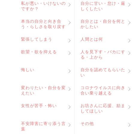
私が悪い・いけないの
自分に甘い・怠け・厳
ですか？
しくしたい
本当の自分と向き合
自分とは・自分を何と
う・らしさを取り戻す
かしたい
緊張してしまう
人間とは何
欲望・欲を抑える
人を見下す・バカにす
る・上から
悔しい
自分を認めてもらいた
い
変わりたい・自分を変
コロナウイルスに向き
えたい
合い乗り越える
女性が苦手・怖い
お坊さんに応援、励ま
してほしい
不安障害に寄り添う言
その他
葉