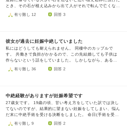
な」とガスライティングされました。 私は本当に壊れたか
て良いのだろうか、大罪を犯したので、死んだら恐い地獄に
が発達してないから、痛みや悲しみなども感じてないし、中
とき、その石が植え込みから出て人がそれで転んで亡くなっ
ったのです。そしてこのような人間を好きになってしまっ
落ちるのではないかと毎日ビクビクして、悲しくなって涙が
絶されるときに逃げるとかもないと医者から回答してもらっ
てしまったらどうしようとか考えてしまいます。これはおか
有り難し 12
回答 3
た。全てを失ったのにこの男は幸せな夫ぶっている。彼は過
出て苦しいです。（自業自得で仕方ないのですが）。。 乱
たことがあります。 辛い思いをしてなかったからどうして
しいことなのでしょうか？人殺しになってしまわないか心配
去に何度も女性を中絶させ隠し子も居ました。愛されたの
筆乱文で申し訳ないです。どうしたら救われるのでしょう
も心配です。 中絶は人殺しだと、ネット等で目にする度に
です。また、その石を探し出して捨てた方がいいのでしょう
か、と思ってしまった自分の愚かさ、またそれにより犠牲に
か。どうか教えて下さい。よろしくお願い致します。
心が抉られます。 赤ちゃんは辛くなかったでしょうか、わ
か？
なった命。整理がつかず、今後自分をどう大切にして生きれ
たしは地獄行きでしょうか？どうしたら許されますか
ば良いのか等色々考えてしまっております。叱責、ご助言頂
彼女が過去に妊娠中絶していました
けますと幸いです。
私にはどうしても耐えられません。 同棲中のカップルで
す。 共働きで負担がかかるので、この先結婚しても子供は
作らないという話をしていました。 しかしながら、ある日
過去に元彼に孕まされて中絶していたことが発覚しました。
有り難し 36
回答 2
彼女のことは好きですが、正直別れを考えるほどにショック
でした。今でも考える度に嫌で嫌で仕方がありません。自分
の子供は妊娠してくれないのに、過去に他の男の子供は孕ん
でいたのかと思うと虫唾が走ります。元彼の住所を調べ上げ
中絶経験がありますが妊娠希望です
て殺しに行きたい程に憎いです。もう私の子供を産んでくれ
る気がないなら、いっそ汚れた子宮を摘出して欲しいとさえ
27歳女です。 19歳の頃、甘い考え方をしていた訳では決し
思っています。 別れるのが1番だと思いますが、今更他の方
てないのですが、結果的に望まない妊娠をしてしまい、悩ん
を探す気力はもう湧きません。 私はどうしたらこの憎しみ
だ末に中絶手術を受ける決断をしました。 命日(手術を受け
や辛い感情を乗り越えられるでしょうか。
た日)には毎年水子供養ができるお寺に足を運んでいます
有り難し 9
回答 2
が、そこでなんと言葉をかけたらよいのか、正解が分からず