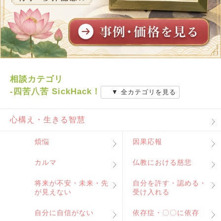
相談カテゴリ
-四苦八苦 SickHack！
▼ 全カテゴリを見る
心構え・生きる智慧
煩悩
因果応報
カルマ
仏教における慈悲
将来が不安・未来・先
自分を許す・認める・
が見えない
受け入れる
自分に自信がない
依存症・〇〇に依存