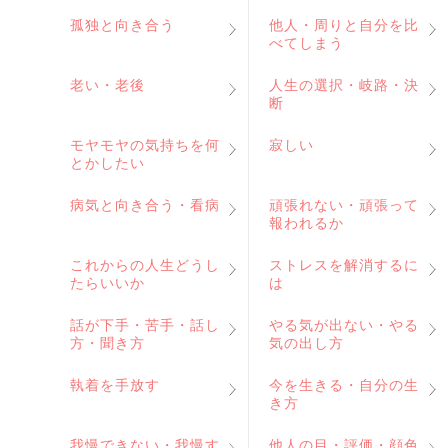
孤独と向き合う
他人・周りと自分を比
べてしまう
老い・老後
人生の選択・岐路・決
断
モヤモヤの気持ちを何
寂しい
とかしたい
病気と向き合う・看病
頑張れない・頑張って
報われるか
これからの人生どうし
ストレスを解消するに
たらいいか
は
話が下手・苦手・話し
やる気が出ない・やる
方・聞き方
気の出し方
執着を手放す
今を生きる・自分の生
き方
我慢できない・我慢す
他人の目・評価・顔色