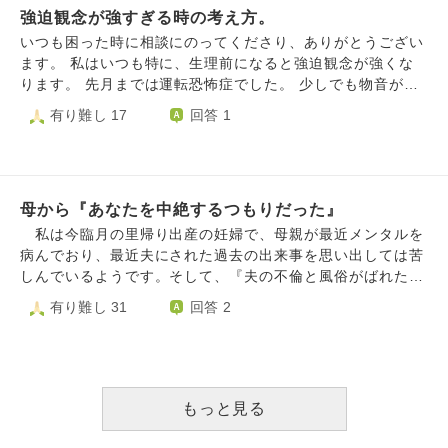
強迫観念が強すぎる時の考え方。
いつも困った時に相談にのってくださり、ありがとうござい
ます。 私はいつも特に、生理前になると強迫観念が強くな
ります。 先月までは運転恐怖症でした。 少しでも物音がし
たり、歩行者や自転車が横を通過（私が徐行や停車中で）す
有り難し 17
回答 1
るだけで、当たってしまったかも…当て逃げになってしまっ
たかも…とまた同じ道を通ったりしてしまいます。 今は、
住んでいるアパートの床の傷や、剥がれなくなってしまった
隙間シールのことで頭がいっぱいになり、退去時に高額な修
母から『あなたを中絶するつもりだった』
繕費を請求されるんじゃないか、これ以上傷つけたらどうし
よう、住むのが怖い…と、頭の中がぐるぐるしています。
私は今臨月の里帰り出産の妊婦で、母親が最近メンタルを
退去時に考えればいいことを、まだ引っ越す予定もないのに
病んでおり、最近夫にされた過去の出来事を思い出しては苦
考えてしまっています…。 どういう考え方をしたら良いで
しんでいるようです。そして、『夫の不倫と風俗がばれたと
しょうか？
き、あなたを妊娠していたから中絶して離婚すると言った』
有り難し 31
回答 2
『それを夫に言ったら中絶はいいが離婚はしないでと言わ
れ、結局あなたを生んだ』と言われました。 私は小学生
のときから父親の浮気、dv、虐待、アルコール中毒の話を聞
かされ、そのせいで一時期父親を嫌っていて、母親が可哀想
だから嫌だけど聞かなければ、と思っていた過去がありま
もっと見る
す。母親を可哀想だから聞かなきゃと思うのは今現在も続い
ており、里帰り出産中も聞いていましたが、そのせいで情緒