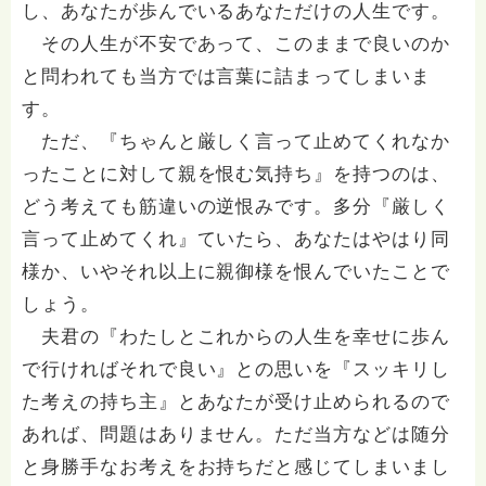
し、あなたが歩んでいるあなただけの人生です。
います。 また、お寺に直接訪問されてのご相談も受け
付けております。その場合は、まずメールか電話にてそ
その人生が不安であって、このままで良いのか
の旨をお知らせ下さい。 お寺の予定と照らし合わせ
と問われても当方では言葉に詰まってしまいま
て、日時を調整させていただき、お寺の詳しい場所など
をお伝えいたします。 ただし、電話回線が１本しかな
す。
いこと、他の法務の電話が多いことから、失礼ながら電
ただ、『ちゃんと厳しく言って止めてくれなか
話での悩み相談は承っておりません。 直接お寺に参詣
されての相談か、メールにての相談に限らせていただき
ったことに対して親を恨む気持ち』を持つのは、
ます。 また、直接お寺に参詣されての法事や、ZOOM
どう考えても筋違いの逆恨みです。多分『厳しく
を通じての法事なども受け付けておりますので、希望が
言って止めてくれ』ていたら、あなたはやはり同
あれば何でもご相談ください。 メールアドレス
joukai4378+soudan@gmail.com 電話番号 0774-65-
様か、いやそれ以上に親御様を恨んでいたことで
0161
しょう。
夫君の『わたしとこれからの人生を幸せに歩ん
で行ければそれで良い』との思いを『スッキリし
た考えの持ち主』とあなたが受け止められるので
あれば、問題はありません。ただ当方などは随分
と身勝手なお考えをお持ちだと感じてしまいまし