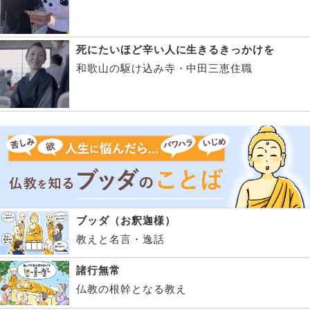
死にたいほど辛い人に生きるきっかけを
和歌山の駆け込み寺・中田三恵住職
ブッダ（お釈迦様）
教えと名言・逸話
諸行無常
仏教の根幹となる教え