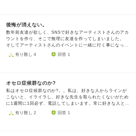
にいます。生んであげられなくてごめんね、忘れないから
ね、と自分なりに心の中で声がけしてしますが、悲しかった
だろうな、やっぱり私を恨んでいるかなと考えます。 当時
後悔が消えない。
のお相手とは別の方と結婚をし、現在27歳となり、子供を授
かりたいと強く思うようになりました。 ですがやはり私が
数年前友達が欲しく、SNSで好きなアーティストさんのアカ
授かりたいと願うのは身勝手だろう、もし授かれたとしても
ウントを作り、そこで無理に友達を作ってしまいました。
私の過去の行いのせいで子供が健康な状態で生まれてこれな
そしてアーティストさんのイベントに一緒に行く事になった
いかもしれない、などと不安になります。 私はこれからど
のですが、正直馬が合わずぎこちなく接してしまい、その後
有り難し 4
回答 1
のような行動、考え方をしていけばよいでしょうか。
は自分から距離を置いてしまいました。 ですがアーティス
トさんのイベントに行く度に、その友達だった方を見かける
ので気まずい気持ちと恐怖が消えません。 イベントの座席
が近かったらどうしようとか、些細な事が気になりイベント
オセロ症候群なのか?
に行きたくても行きづらくなってしまいました。 当時は
「人生を楽しくしなきゃ」という気持ちがあった為、無理に
私はオセロ症候群なのか?。。私は、好きな人からラインが
内気な自分を押し殺しつつ、積極的な自分を演じてしまって
こないと、イライラし、好きな先生を取られたくないがため
いました。今は本当に自分のやりたい事をやればよかったと
に1週間に1回必ず、電話してしまいます。常に好きな人とら
後悔しています。 どうすれば軽い気持ちになり、楽しんで
れるのではないかと考えてしまいます
有り難し 2
回答 1
イベントに行けるのでしょうか。