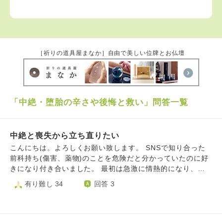
［祈りの道具屋まなか］自由で美しい位牌とお仏壇
「中絶・堕胎の辛さや後悔と救い」問答一覧
中絶と喪失から立ち直りたい
こんにちは。よろしくお願い致します。 SNSで知り合った
前科持ち(傷害、薬物)のことを危険だと分かっていたのに好
きになり付き合いました。 最初は急激に情熱的になり、
「君が最後の女性だと思ってる」や「君と出会ったことで俺
有り難し 34
回答 3
の人生に意味があったと思える」などと言われました。愛の
言葉ばかり言われ、私も混乱していたと思います。 付き合
っていく中で思っていた通りかなり衝動的で無責任、嘘をつ
く人ような人で、常に境界線を突破していくことで私も苦し