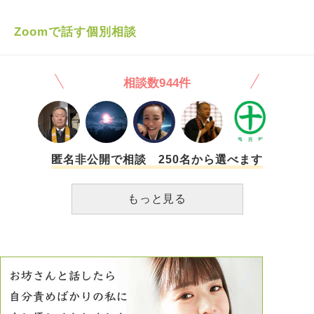
不安定で疲弊した日々を過ごしていました。 今朝、母親
に『中絶して離婚』というワードを今私に言うことがすごい
Zoomで話す個別相談
傷付いた、というと、『お父さんがいいって言ったんだけ
ど、私は産んだよ』と言われ、流産を経験した臨月の私にな
んで言うの？なんで姉にはつわりで苦しいからいっちゃいけ
相談数944件
ないって言うの？私だけ苦しい、というと、『お姉ちゃんに
も言おうと思ってたよ』と言われました。 私だけ父親
の愚痴を２０年も聞かされ、流産をしたときにも言われ、ず
っと苦しんでいるというのに、それが全く伝わっていなく、
絶望しました。そして私は十分傷付いているのに、姉にも言
うのかと無神経にも程があると絶句しました。 そして
匿名非公開で相談 250名から選べます
夜、『あなたがいたことで生きられたし救われたけど、あな
たにとって逆に傷付けることになってごめんなさい』と言わ
もっと見る
れました。 母は、まだ私が傷付いた理由が『中絶を自分
から言い出したという過去を、流産を経験した臨月の妊婦に
今更言ったこと』とわかってないのでしょうか？問題は過去
ではなく、その過去を今言われたこと事態に傷付いているの
に、母親はわかってないのでしょうか？ 母親に勇気を振
り絞って傷付いたことを言ったのに、伝わっていない気がし
て怒りを感じます。 そして、他の兄弟には言わず、私だ
けに言ってきたことがすごく不公平で苦しいです 。 そ