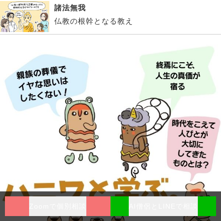
諸法無我
仏教の根幹となる教え
Zoomで個別相談
AI僧侶とLINEで相談