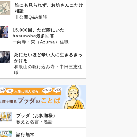
誰にも見られず、お坊さんにだけ
相談
非公開Q&A相談
15,000回、ただ隣にいた
hasunoha最多回答
一向寺・東（Azuma）住職
死にたいほど辛い人に生きるきっ
かけを
和歌山の駆け込み寺・中田三恵住
職
ブッダ（お釈迦様）
教えと名言・逸話
諸行無常