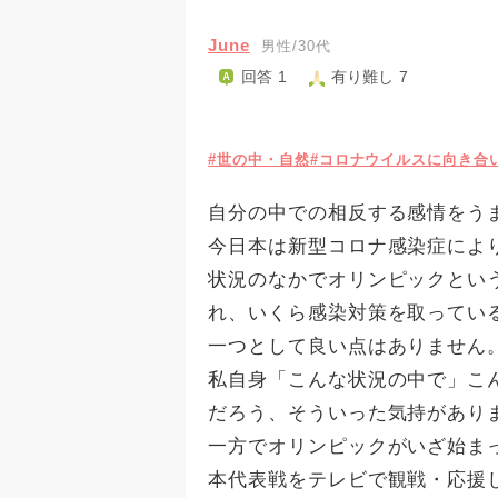
June
男性/30代
回答 1
有り難し 7
#世の中・自然
#コロナウイルスに向き合
自分の中での相反する感情をう
今日本は新型コロナ感染症によ
状況のなかでオリンピックとい
れ、いくら感染対策を取ってい
一つとして良い点はありません
私自身「こんな状況の中で」こ
だろう、そういった気持があり
一方でオリンピックがいざ始ま
本代表戦をテレビで観戦・応援