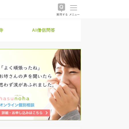
寺
AI僧侶問答