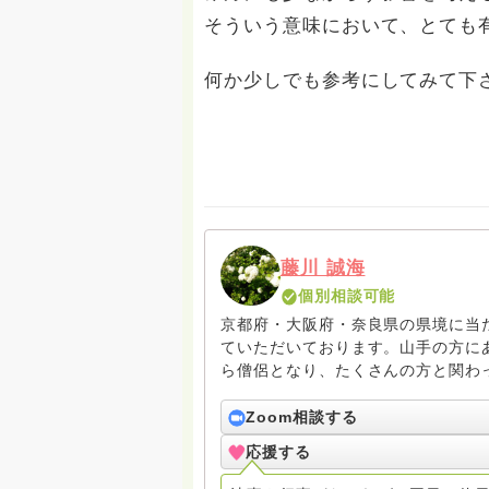
そういう意味において、とても
何か少しでも参考にしてみて下
藤川 誠海
個別相談可能
京都府・大阪府・奈良県の県境に当
ていただいております。山手の方にある
ら僧侶となり、たくさんの方と関わ
闘中です！また、教育関係の仕事に
自身の糧となり、それが人を救う力
Zoom相談する
うにしてます。 その経験を活かし、 ・人間関係 ・将来の不安 ・仏事全般 など、様々な質問
応援する
に答えていきたいと思っております。 何か悩み事がある、個人的に相談したい、質問
て他の人に知られたくない、という