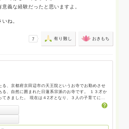
有意義な経験だったと思いますよ。
さいね。
有り難し
おきもち
7
たる、京都府京田辺市の天王院というお寺でお勤めさせ
、自然に囲まれた日蓮系宗派のお寺です。 １３才か
ってきました。 現在は４2才となり、３人の子育てに奮
も勤めたことがあります。 自分の経験したこと全てが私
になればいいなと、何があってもポジティブに考えるよ
につい
方は遠慮なくメールにてご相談下さい。 今までにたくさ