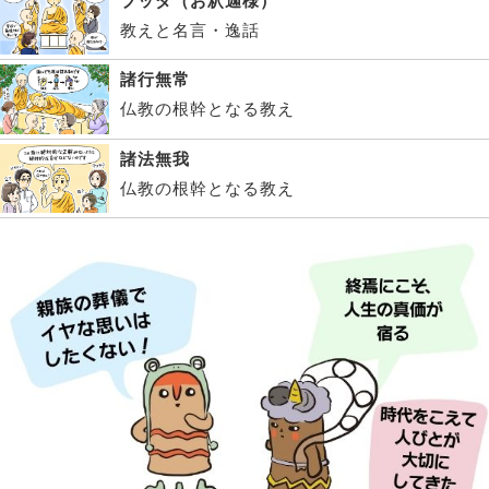
ブッダ（お釈迦様）
教えと名言・逸話
諸行無常
仏教の根幹となる教え
諸法無我
仏教の根幹となる教え