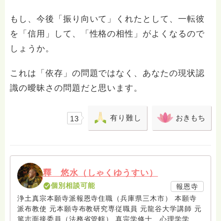
もし、今後「振り向いて」くれたとして、一転彼
を「信用」して、「性格の相性」がよくなるので
しょうか。
これは「依存」の問題ではなく、あなたの現状認
識の曖昧さの問題だと思います。
有り難し
おきもち
13
釋 悠水（しゃくゆうすい）
個別相談可能
報恩寺
浄土真宗本願寺派報恩寺住職（兵庫県三木市） 本願寺
派布教使 元本願寺布教研究専従職員 元龍谷大学講師 元
篤志面接委員（法務省管轄） 真宗学修士、心理学学士