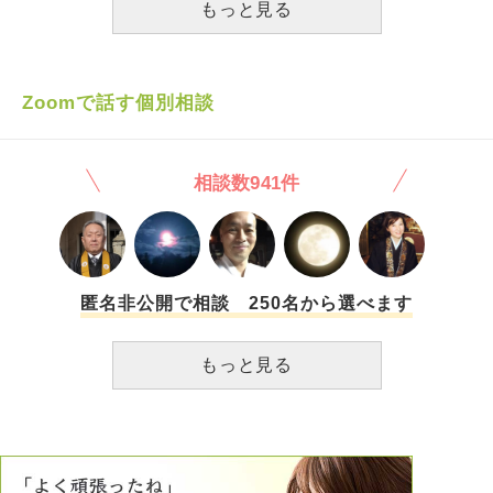
くと反対され、いまだに結婚できず、同棲もできず、遠距離
もっと見る
たというのは非常に言いづらく、苦しく相談相手もいませ
恋愛していた頃と全く変わらない状況です。 彼の両親は、
ん。
私が子持ちであることを懸念しています。2年間のあいだ、
彼の両親には会っておりませんでした。同棲できないのは、
彼の子供が思春期であり、彼の子供は彼の母親を本当の母親
Zoomで話す個別相談
のように思っているから、それは難しいと言われました。
そうして1年が経ち、いまだに何も変わらない状況の中、彼
は趣味にハマるようになり、最近はそっちばかり優先され私
相談数941件
と子供とは後回し状態です。 1度話し合いを設け、なるべく
私の家に寄るようにすると言われ、実際毎日夜だけですがこ
ちらへ顔出してくれたり、趣味がない日はこっちへ来てくれ
たりします。 それだけでもありがたいと思わなければいけ
ないのに、私はどうしても、結婚するって言うからこっち来
たのに。あなたについて行こうと決めたのに。なんで私ばっ
匿名非公開で相談 250名から選べます
かりこんなに我慢しなきゃいけないの？と、不満がたまって
います。 いつになったら結婚してくれるのか。 毎週末、彼
もっと見る
は趣味へ出かけ 私たちとは出かけてくれない。 1日くらい休
めないのか？と聞いても 大事な大会もあるからそれは出来
ないと。 以前は、彼の子供も含め4人でいろんなところへお
出かけに行ったりして楽しかったのに今ではそれもなくな
り、悲しいです。 何のために私は好きだった地元を離れ、
仕事も辞め、全く知らない土地へ引っ越してきたのか…本当