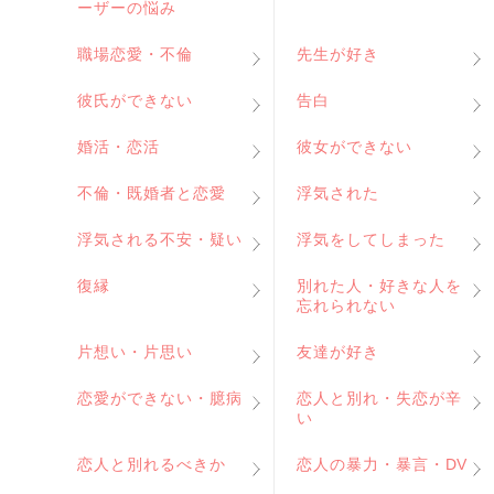
ーザーの悩み
職場恋愛・不倫
先生が好き
彼氏ができない
告白
婚活・恋活
彼女ができない
不倫・既婚者と恋愛
浮気された
浮気される不安・疑い
浮気をしてしまった
復縁
別れた人・好きな人を
忘れられない
片想い・片思い
友達が好き
恋愛ができない・臆病
恋人と別れ・失恋が辛
い
恋人と別れるべきか
恋人の暴力・暴言・DV