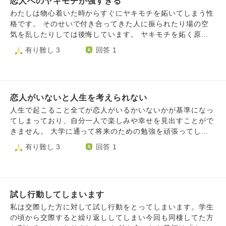
恋人へのヤキモチが強すぎる
し。 この辛さはどうしたら改善されるでしょうか？ 会うの
ました。 毎日会う会社の人にも指摘されるくらい落ちてし
方、その友達と上手く付き合っていくために自分がどう気を
も月1、2にしたいのに毎週会いたくなって約束をしてしまい
わたしは物心着いた時からすぐにヤキモチを妬いてしまう性
まっています。 彼の気持ちが嬉しくて、一緒に過ごした時
つけていけばいいか等、教えていただけますと幸いです。
ます。 どうしたらいいでしょうか？
格です。 そのせいで付き合ってきた人に振られたり場の空
間も楽し過ぎて相手の気持ちも考えずにいたのかもしれませ
具体性に欠ける質問で申し訳ありません。数多くある質問の
気を乱したりしては後悔しています。 ヤキモチを妬く原因
ん。 今回の彼のような存在が現れると、仕事で認められる
中で、もし回答をくださった方がいたら心より感謝を申し上
は ・パートナーが他の女の子と連絡をとる。 ・パートナー
有り難し 3
回答 1
より遥かに存在価値を見出す特別な人物として相手を見てし
げます。
と飲みに行った時他の人と楽しく話す。 ・他の子のことを
まいます。 満たして欲しい、寂しい、もっと一緒にたくさ
可愛いという。 結局そのパートナーとはヤキモチが原因の
ん楽しい時間を過ごしたい、どんどん欲が出てきてしまいま
１つとして別れてしまいました。 レズビアン同士のお付き
す。 今はもう相互に連絡は取っていないですが、毎週ジム
合いなので女友達との接し方は難しいところですが、なんで
で会うので辛いです。 どのように自分の心を持てばいいで
恋人がいないと人生を考えられない
私優先にしないの？！と思ってしまいます。 それを態度に
しょうか。
出してしまい、ふてくされ、物にあたってしまいます。最低
人生で起こること全てが恋人がいるかいないかが基準になっ
です。 本当に自分勝手な性格を治したいです。嫉妬心が無
てしまっており、自分一人で楽しみや幸せを見出すことがで
くなればどんなに楽か。 ヤキモチ妬かれる相手も妬く自分
きません。 大学に通って将来のための勉強を頑張ってして
もしんどいしいい事なんてないです。 助けてください。 よ
も、料理や旅行に手を出してみても、一人でやったことに楽
有り難し 3
回答 1
ろしくお願い致します。
しいと思えません。逆に恋人とやることはなんでもある程度
は楽しいです。ある程度は当たり前なのかも知れませんが、
自分では恋人がいるという状況に依存しすぎていると思いま
す。現に今はいませんが、毎日何の楽しみも見出せません。
試し行動してしまいます
精神的に安定していない時に恋人を探すな、と言いますが、
実際にそれが可能だとは全く思えません。なぜなら自分が精
私は交際した方に対して試し行動をとってしまいます。学生
神的に自立するために恋人が必要だからです。 恋人がいな
の頃から交際すると繰り返ししてしまい今回も同棲してた方