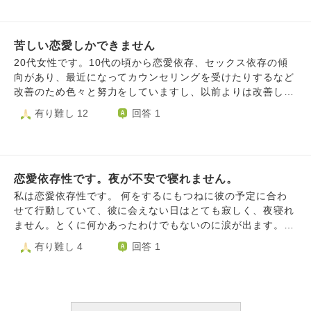
問い詰めたり、やめとけばいいのに、浮気の証拠としてその
り取りを見聞きすると、過去の事だと分かっていても、とて
写真まで私のスマホに残してしまっているので、たまに見た
も焼きもちを焼いてしまいます。彼は、私の他の女性との関
くもないのに見ては落ち込んでいます。そして、その写真に
係がありません。それも分かっています。依存は、何処らへ
写っていた女の人がメイドカフェの従業員とのことらしく、
苦しい恋愛しかできません
んから依存になるのでしょうか？私は彼の他に誰も対人関係
私はそれが悔しく今度はメイドカフェで働こうとしていま
がありません。うつ病になってから、彼以外とやり取りして
20代女性です。10代の頃から恋愛依存、セックス依存の傾
す。風俗も然り、本当はやりたくないのにです。メイドカフ
いません。やり取りしたくないのです。あと、私は愛情欠乏
向があり、最近になってカウンセリングを受けたりするなど
ェで働こうとしてることは伝えていて、嫌だとは言われてい
症と不安障害があるので、依存心を無くすことは難しいのか
改善のため色々と努力をしていますし、以前よりは改善した
て、彼氏が嫌がることをしたい私にとっては、そう言われる
もしれません。長文になってしまい、すみません。
と思っていますが、まだ恋愛関係？で苦しくなることが多々
有り難し 12
回答 1
のは正直計画通りなのです。また、彼氏はキャバクラやキャ
あります。 両親、特に母親との関係が良くなく、カウンセ
バ嬢みたいな見た目の人が好きなので私はキャバクラの体入
リングなどでは子どもの頃に満たされなかった願望を恋愛で
を考えたり、本来全然ちがうのに見た目も寄せようとしてし
満たそうとしている、所謂アダルトチャイルドだと思ってい
まっています。苦しいです。自分が何をしたいのか分からな
ます。 ほぼ常に孤独感、無価値感があり、好きな男性に受
いです。その彼氏とは一回別れています。しかし復縁し懇願
恋愛依存性です。夜が不安で寝れません。
け入れられている時だけ忘れられます。 誰かを好きになる
され、婚約しました。 愛されているのは分かります。これ
と相手にも同じように好きになって欲しいと思うけど、でも
私は恋愛依存性です。 何をするにもつねに彼の予定に合わ
までのことも話し合ってLINEや写真も全て目の前で整理し
多くの場合そうはならないので、もう(恋愛で)人を好きにな
せて行動していて、彼に会えない日はとても寂しく、夜寝れ
てもらいました。好きですし、嬉しいのですが、上記のこと
るのを辞めたいです。 欲しいと思うと疲れるし苦しいの
ません。とくに何かあったわけでもないのに涙が出ます。愛
がたまに頭をよぎり全部やめたくなったりなんならこの世か
に、求めることをやめられません。
してるなどの愛情表現をされないと、自分は愛されていない
有り難し 4
回答 1
ら消えたくなります。元カノの容姿を褒めたり尊敬してるこ
とすぐ不安になり。彼へ求めすぎてしまいます。 現在お付
ととか楽しかったとかも言ってきて不快です。 私の友達に
き合いしている彼は子持ちです。 私も子持ちです。 2年の遠
は彼氏の不貞行為をよく相談していて、そんな人とは別れた
距離恋愛を経て昨年、彼にプロポーズされ彼の実家がある県
方がいいと言われていて、別れた報告をした時も、別れて良
へ引っ越してきました。 ですが、いざ彼の親に挨拶しにい
かったよ！と言ってくれたので、復縁し、さらに婚約までし