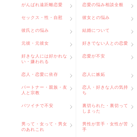
がんばれ遠距離恋愛
恋愛の悩み相談全般
セックス・性・自慰
彼女との悩み
彼氏との悩み
結婚について
元彼・元彼女
好きでない人との恋愛
好きな人には好かれな
恋愛が不安
い・嫌われる
恋人・恋愛に依存
恋人に嫉妬
パートナー・親族・友
恋人・好きな人の気持
人と宗教
ち
バツイチで不安
裏切られた・裏切って
しまった
男って・女って・男女
男性が苦手・女性が苦
のあれこれ
手