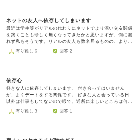
へ行きました。それぞれ、帰ってきてから飲みに行ってカラ
オケに行って楽しく過ごしました。 しかし、2度目のデート
の後からラインがそっけなく、回数も少なくなり、今ではも
ネットの友人へ依存してしまいます
う連絡が来なくなりました。 1度、最近冷たいなー、とジム
で会った時に言ってみまたしたが、そんなことないよ、で終
最近は学生等がリアルの代わりにネットでより深い交友関係
わりました。 2度目のデート前までは、恋愛観や他愛もない
を築くことも珍しく無くなってきたかと思いますが、例に漏
ことで毎日ラインをしており、恋愛観については自己開示を
れず私もそうです。リアルの友人も数名居るものの、より長
多くしてくる人だったので、自分がその立場であれば、とい
く、より親密に付き合っているのは間違いなくネットの同世
有り難し 6
回答 2
うようなやり取りをしていました。 2度目のデート日、彼は
代の友人になってしまいます。 そんなネット上での友人に
朝早くに仕事をしてから早めに切り上げて動物園に往復して
対して、過度に自分を認めてほしい、自分を知って欲しいと
運転してくれました。 飲み会の後、どうしても帰りたくな
いう期待のもと我儘な振る舞いをしてしまったり、相手が期
かったのでまだ帰りたくない、と言ったらカラオケに付き合
待に応えてくれないことがあったら些細なことなのにモヤモ
ってくれました。彼が疲れていそうなのはわかりました。
依存心
ヤしてしまうのはどう改善したら良いのでしょうか。 ネッ
その自分のわがままがよくなかったのではないか、とずっと
ト上での友人関係なんていつでも切れてしまうんだし、そも
好きな人に依存してしまいます。 付き合ってはいません
後悔しています。 相手から連絡が来るまで、私も元のペー
そも対面の人付き合いでは無いし、その癖依存してしまいや
が、よくデートをする関係です。 好きな人と会っている日
スに戻ろうと旅行をしたり、友人と話したりしましたが、結
すいなんて健全ではないよなと考える私もいます。 でも、
以外は仕事もしてないので暇で、近所に楽しいところは何も
局同じところに戻ってきて、モヤモヤと考えてしまいます。
ネットの方が顔が見えなくて、共通の趣味だけで繋がる年齢
ありません。友達も好きな友達はいません。 会っている時
有り難し 3
回答 1
彼の気持ちを知ることは聞くしかないし、ましてや恋人では
も性別も関係ないフラットな出会いができるからこそ、どう
も、愛されてないと感じ、自分ばかり愛していると感じま
ないので、聞くのもなんだかおかしいかなと思ってずっとモ
しても気後れせずに済んで楽しいのは当たり前なんじゃない
す。 恋煩いになり、外出もできなくなってしまったりして
ヤモヤしています。 5年間の仕事の打ち込み期間が長過ぎた
かと感じてしまうんです。そのせいで、いつもなら自粛する
います。（近所がつまらないからというのもありますが）
のと、デート前後の彼の態度の変わりようにあまりにも心が
ような身勝手な行動だってすることがあります。 ネットで
家族も遠出にそんなに付き合ってくれるわけじゃないです
乱されてしまい、食欲が一気に落ちたので体重も一気に減り
の対人関係において自分を律する考え方や依存に対する考え