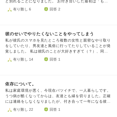
いと自分が評価されていないような気がして、自信がなくな
と別れることになりました。 お付き合いした最初は「もう
ります。また、人生において何か大きなピースが欠けている
前みたいなことは絶対にしない」と思ってるのですが数ヶ月
有り難し 6
回答 2
ような思いに常に苛まれるので、同性異性問わず友人と話し
たったころには試し行動をしてしまいます。 例えば自分の
ていても楽しいと思えなくなります。（なぜ彼は安定した恋
言葉で話すのが苦手なせいか突然泣いて相手を困らせたりし
人がいて自分にはいないのか、彼女がいない男はダメな男と
ます。最初は「どうしたの？」と心配してくれてゆっくり話
思われているに違いない、など） 将来について考えたり努
して落ち着いたあとは「もう絶対しない｣と思ってるのです
力することの意味もわからなくなります。 いつか自分の元
彼のせいでやりたくないことをやってしまう
がそれを愛情と受け取ってしまいます。また引き止めて欲し
を去らない人が現れ、家族を持ち、こんな悩みがあったこと
い、心配して欲しい、声をかけて欲しいなどという思いがす
私が彼氏のスマホを見たところ複数の女性と親密なやり取り
も忘れるほど満たされるの日はくるのでしょうか。 それと
ごく強くそれでまた愛情を求めるためにわざと不機嫌になっ
をしていたり、男友達と風俗に行ってたりしていることが発
も恋人がいなくても自分の人生のために努力をし、楽しむこ
て注意引きをした結果、相手を怒らせてしまいます。 最終
覚しました。 私は彼氏のことが大好きすぎて（？）、同じ
とはできるのでしょうか。
的には愛想尽かされて別れるを繰り返してしまいます。 自
苦しみを味わってほしいと、彼氏が行った風俗と同じところ
有り難し 14
回答 1
分自身に自信がなく、普段の日常では愛されてる実感がもて
で働いてやろうと考えました。そして本当にそれを決行しま
ません。試し行動をして許された時に愛情を感じてしまいま
した。結果すごくつらくてすぐに辞めてしまいましたが、苦
す。もう繰り返したくないと思ってるのですがまた恋愛をし
しめることはできました。 また、彼氏のスマホからラブホ
たときに同じことをしそうで怖いです。毎回別れた後にこの
テルで複数人で写ってる写真も出てきました。それは彼氏
試し行動さえ無ければ前向きに恋愛出来るのにと思います。
依存について。
+彼氏の男友達+知らない女性の３人で写っているものでし
どうすれば愛情確認しなくともお付き合い出来るのでしょう
た。しかし、この写真を撮ったのは私と出会う2年ほど前の
私は家庭環境が悪く、今現在バツイチで、一人暮らしです。
か？
ことなので浮気でもなんでもなく、私が一人で苦しんでいる
うつ病が酷くなってからは、友達とも縁を切りました。正確
だけなのですが、非常に生々しいものでトラウマになり、思
には連絡をしなくなりましたが、付き合って一年になる彼が
い出しただけで苦しくなります。どういうわけか風俗とかよ
います。電話で毎日話してるのに、気が付けば、彼の事を考
有り難し 22
回答 1
りこれが一番つらいものでした。意味ないのによくこの件で
えています。彼の過去の女性や、SNS等の過去の女性とのや