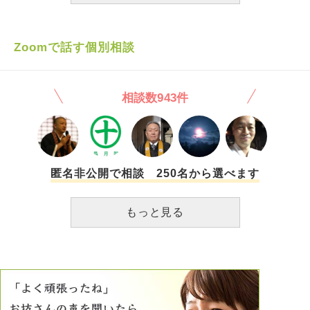
はそんな事は絶対にしません。周りの人を苦しめるだけだか
ら。 自分で死しか選べず逝ってしまった事はほんとに苦し
かったね…ごめんなさいとは思って安らかにと思う反面、人
Zoomで話す個別相談
生最大の裏切り方をされたという思いが交互にやってきてパ
ニックになりそうです。 私は第一発見者でした。なので笑
っていた顔も怒っていた顔も泣いていた顔も声も全て思い出
相談数943件
せず、思い出そうとすると最期のあの姿しか思い出せませ
ん。 そして夜になると、暗いところに行くと思い出してし
まいとてつもない恐怖が襲ってきてお風呂も寝るのも1人で
できません。 なのに何故あなたは1人だけ楽になり、みんな
から可哀想、可哀想と言われ、何故残された私たちは形見の
狭い思いをしなくてはならないのですか？ 夢から覚めて朝
匿名非公開で相談 250名から選べます
が来たら、あなたがいると希望を持ちながら、起きると現実
に戻り絶望感からの目覚めになります。 このような事か
もっと見る
ら、あの世では苦しまないで欲しいと思いながらも、心から
供養する事ができません。これからの人生明るくなるとは到
底思えません。 時が解決してくれると皆は言いますが、ご
めんなさい、そうは今の所思えないのです。 自分でも、こ
のような感情でいるのがほんとに白状な事だと思っています
が、やはり心から供養できないままです。