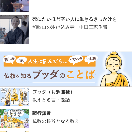
死にたいほど辛い人に生きるきっかけを
和歌山の駆け込み寺・中田三恵住職
ブッダ（お釈迦様）
教えと名言・逸話
諸行無常
仏教の根幹となる教え