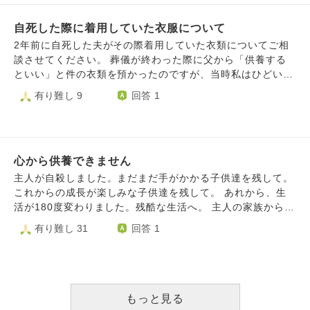
のかが、今の気がかりです。 檀家さんでもなく、お寺との
ても申し訳なく、どこまでいっても自分がかわいいのだな。
お付き合いがないので、納骨のときだけお経をあげて頂きた
自死した際に着用していた衣服について
と気付きました。 この苦しみはそんな自分に対しての罰な
いとお願いすることは、できるのでしょうか？私は、祖父母
のかなと思っています。 今は、毎朝毎晩仏壇と妻の遺影に
2年前に自死した夫がその際着用していた衣類についてご相
の家があったそばにあるお寺に、娘が亡くなるまでは何か不
念仏をとなえています。 私も妻の実家も宗派は浄土真宗と
談させてください。 葬儀が終わった際に父から「供養する
安なことがあると手を合わせに行っていました。無宗教で見
のことでした。 妻が亡くなるまで、自分の宗派は知っては
といい」と件の衣類を預かったのですが、当時私はひどい鬱
送って罰当たりかなと今は行けていません。 常識はずれな
いましたが、その教えなどは知りませんでした。妻も、知ら
で動くこともままならず、結局死後2年経ってもそのまま段
有り難し 9
回答 1
質問で、本当に申し訳ありません。ただただ娘の幸せをずっ
なかったと思いますし、もしかしたら自分の宗派すら知らな
ボールの中に入れたままになっています。 2ヶ月後に引っ越
と願っていたいです。これから先どのように供養していけば
かったかもしれません。 そんな妻も、亡くなってから成仏
しを控えており、そのまま持っていく余裕もないので処分し
いいでしょうか。 長くなってすみません。どうぞよろしく
できるのでしょうか？ 浄土真宗は、南無阿弥陀仏の心をも
てしまいたいのですが、そのままゴミに出してしまうのはば
お願いいたします。
っていれば成仏できるというものだと理解しています。 妻
ちあたりでしょうか。私自身は死別の苦しみもほぼ癒えてお
は亡くなったときその心をもってなかったかもしれません。
心から供養できません
り、夫の供養は棚の一角に写真(遺影ではない)と小さな骨壷
残された者たちが、お祈りをすることで成仏できるのでしょ
を置いてたまに合掌する形でしております。 なお、夫の墓
主人が自殺しました。まだまだ手がかかる子供達を残して。
うか。 よろしくお願いいたします。
は彼の地元(隣県)にあり、納骨はまだされていないとのこと
これからの成長が楽しみな子供達を残して。 あれから、生
です。義母はかなり錯乱しており、できれば関わりたくない
活が180度変わりました。残酷な生活へ。 主人の家族からは
ため、墓への埋葬は難しいです。 どうぞよろしくお願いい
私の両親含め子供達までも殺人犯扱いを受けております。
有り難し 31
回答 1
たします。
他の投稿で仏様に導かれて極楽浄土へ行くとありましたが、
その投稿を見ても自分だけ楽になってスッキリしてという思
いが強くなりどうしても許す事ができません。 死に追いや
ったのは私のせいですが、ここまで生活してきて我慢ならな
い事がたくさんありました。なんなら私の方が全て投げ出し
もっと見る
て楽になりたかった…とさえ思ってしまいます。 しかし私