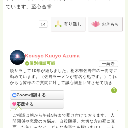
ています。至心合掌
有り難し
おきもち
14
Kousyo Kuuyo Azuma
個別相談可能
一向寺
脱サラして10年が経ちました。栃木県佐野市の一向寺に
勤めています。（佐野ラーメンが有名な処です。）これ
からも皆様のご質問に対して誠心誠意回答させて頂きた
いと存じます。まだまだ修行中の身ですので至らぬ点あ
ろうかとは存じますが共に精進して参りましょうね。お
Zoom相談する
寺にもお気軽に遊びに来てください。
応援する
ご相談は朝から午後5時まで受け付けております。 人
間関係や恋愛のお悩み、自殺願望、大切な方の死に直
面した苦しみなど、どんな内容でも構いません。一人