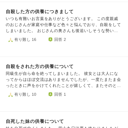
つつ、母との同居に向けて本格的に土地を探し、地域の工務
自殺した方の供養につきまして
店を回っていたところ、私たちの希望する価格、場所、坪数
の土地を見つけました。 そこが告知事項、心理的瑕疵あり
いつも有難いお言葉をありがとうございます。 この度親戚
の土地で…。 不動産屋さんに確認すると、20数年前に自殺
のおじさんが家庭や仕事など色々と悩んでおり、自殺をして
があった土地だということが判りました。 私は最初、
しまいました。 おじさんの奥さんも後追いしそうな勢い
「え゛っ…」と思ったのですが、主人も母も全く気にしない
で、精神状態がかなりきており、死を受け入れたくない、か
有り難し 16
回答 2
そうで。 主人からは「こんなこと気にし始めたら、何百年
つお金をかけたくない等で葬儀もまともにとり行わない、死
も前に遡ると、どこで誰がどういう亡くなり方してるか分か
化粧•死衣装などもせずにそのまま火葬する、お経も戒名も
らないよ」と言われ、確かにそうだなと思い至り。 結論、
頼まない、故人へのお供え物もろくにあげない等… とにか
「たとえ今嫌な土地なのだとしても、そこで家族皆で幸せに
く供養を行っていない状態で、私の祖父(おじさんからした
暮らし、幸せな土地に昇華してやるぜ！」の気持ちになり、
自殺をされた方の供養について
ら父親)•母(おじさんからしたら姉)が凄い怒っており、私の
価格交渉をしてもらうよう…本日決めてきたところです。
実家にて供養をしてあげる事となりました。 別宅での供養
同級生が自ら命を絶ってしまいました。 彼女とは大人にな
そして、冒頭が長くなって申し訳ないのですが…ここからが
を行う場合の供養のお作法や、気を付けるべき事、しなくて
ってからはほぼ交流はありませんでしたが、一度たまたま会
本題でして💦 上記の件をまず父方の叔父に報告し、「祖母
はいけない事等ご教授いただけますと幸いです。 ちなみに
ったときに声をかけてくれたことが嬉しくて、またそのとき
へ告知事項のことは伏せて、土地が決まった事を報告しよう
骨も納骨せず、奥さんが亡くなるまで手元に置いておくと言
のツイテいない境遇がお互い似ていたこともあり、勝手に仲
有り難し 10
回答 1
と思うのだが、どうかな？」と相談したところ。 「土地は
っています。 (奥さんの支配(身体をつかう仕事なのにご飯も
間意識を感じて、次に会ったら連絡先を聞いてみようと思っ
怖いよ。代々祟るよ」「（決め手に関して）理屈としてはそ
食べさせない、行動の制限、嗜好品の取り上げ等々)のせい
ていたところ会えずに月日が流れていました。私は彼女の死
うだけど、やはり俺とは気が合わない訳だ🤔まぁ当事者が良
で、おじさんが亡くなった様なものなので、私達家族として
を知らされず、１年も経ってしまってからたまたま最近知り
いならいいんじゃない？この話は言わないから、ばあさんに
は早く奥さんから解放してあげたいです。) 何卒、宜しくお
ました。 あのとき連絡先を交換していたら、飲み友達くら
は自分たちで言ったほうが良いね」と返信がありました。
願いいたします。
自死した妹の供養について
いにはなれてたかもしれず、もしかしたら彼女は死なずに済
叔父の言うように、自殺があった土地…というのは祟られる
んだかもしれないと、恐らくそう思うこと自体が私の驕りで