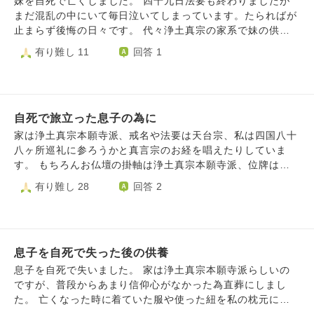
妹を自死で亡くしました。 四十九日法要も終わりましたが
ものですか？ もしその土地が嫌な場所になっているのだと
あり、私ごときが彼女の拠り所や支えになれた可能性なんて
まだ混乱の中にいて毎日泣いてしまっています。たらればが
して…それは永遠に続きますか？お祓い等しても、そこで死
なかったとは思うのですが、なんだか悔やまれて仕方ありま
止まらず後悔の日々です。 代々浄土真宗の家系で妹の供養
んだ方、土地に救いはないのでしょうか？ 私たちがその土
せん。 自殺した人はいいところに行けない、たくさん修行
もそのしきたりで行われましたが、わからないことがあるの
有り難し 11
回答 1
地を見つけ、今こうして前向きに検討している…というの
が待ってるなんて聞いたことがあります。彼女は死んで尚苦
でよろしければいくつか教えて頂きたいです。 ①浄土真宗で
は、何かしらの縁があってのことなのでは？と希望的観測が
しい思いをするのでしょうか。私は彼女の墓前でなんと声を
は亡くなったらすぐ成仏の考えですが、それは生前仏様を信
拭えず。。 仏教の観点から、どう考えられるのか教えてい
かけていいのかわからなくて…… 故人の冥福を祈るという
じた人でないといけないと聞きました。 妹も私もそこまで
ただきたいです🙇‍♀️ ※地鎮祭、お祓いをした上で、家相にも
のは、どういうことなのでしょうか。彼女は辛い修行中なの
信心深い方ではなかったです。信心深くない人は亡くなった
気をつけた家を設計してもらう予定です。
でしょうか……
自死で旅立った息子の為に
らどうなるのでしょう。魂があるのかどうかもわかりません
が、どこか彷徨って迷子になっていないかとすごく心配で
家は浄土真宗本願寺派、戒名や法要は天台宗、私は四国八十
す。 ②他の宗派だと節目の法要に追善供養の意味があります
八ヶ所巡礼に参ろうかと真言宗のお経を唱えたりしていま
が、すぐに成仏する浄土真宗の節目の法要の意味合いを捉え
す。 もちろんお仏壇の掛軸は浄土真宗本願寺派、位牌は天
かねています。故人を偲ぶのにも仏様に手を合わせる？？の
台宗で開眼供養をしており毎朝夕私はどうしたら良いのか分
有り難し 28
回答 2
感覚がよく分からず…モヤモヤした質問でわかりづらくすみ
からず開経偈、懴悔文、般若心経、回向文を唱えておりま
ません。死を受け入れられず妹にはなかなか手を合わせられ
す。 息子の供養の為に、何をどうするのが1番よいのでしょ
ずにいます。 ③②と被りますが、浄土真宗に追善供養の考え
うか？
がないため、もう妹に何もしてあげられないと絶望していま
す。成仏して苦しみも何もないなら大いに結構なはずなので
息子を自死で失った後の供養
すが、後悔の感情のやり場を失っています。エゴなのはわか
息子を自死で失いました。 家は浄土真宗本願寺派らしいの
っていますが気持ちが追いつきません。本当にもう何もでき
ですが、普段からあまり信仰心がなかった為直葬にしまし
ないのでしょうか。死別とはそういうことなのでしょうか。
た。 亡くなった時に着ていた服や使った紐を私の枕元に置
混乱と絶望と後悔が繰り返しきてただただ苦しく虚しい日々