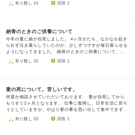
いているのですが、供養してあげた方が良いのか悩んでいま
有り難し 43
回答 2
です。何を信じて頼ればいいかもわかりません。 色々と的
す。 お坊さんをお呼びし読経してもらった方が良いのでし
はずれな質問かもしれませんが、教えて頂けますと幸いで
ょうか？ 納骨もしてあげた方が良いですか？ 3日後が49日
す。
ですが、間に合いそうにはありません。 もし、今後お寺で
供養してもらうとなると子供と繋がりのあったお家がお寺で
納骨のときのご供養について
宗派が違うのですがそちらにお世話になっても良いのでしょ
うか？ そうなると今後は私の家系はその宗派という事にな
今年の夏に娘が自死しました。 4ヶ月がたち、なかなか起き
るのでしょうか？ いくつも質問してすみません。 亡くなっ
られず泣き暮らしていたのが、少しずつですが毎日暮らせる
た息子が苦しまずにすむようにできる限りのことをしてあげ
ようになってきました。 納骨のときのご供養について、お
たいのです。 ご教授頂ければ幸いです。
聞きしたいです。 うちは、お墓がなくお寺とのお付き合い
有り難し 25
回答 2
がない家でした。私の両親は、宗教で嫌な思いをしているの
で無宗教、主人の実家はキリスト教です。実家は親戚との付
き合いを断っていたこと、主人の実家とも疎遠ということも
あります。 葬儀も、音楽葬で行いました。娘が亡くなって
妻の死について。苦しいです。
から樹木葬でお墓を作り、先日出来上がったと連絡がありま
した。心の整理がつかないのとまだおうちに置いておきたい
何度か相談させていただいております。 妻が自死してから
こともあり、一周忌に納骨を考えています。 亡くなったの
もうすぐ2ヶ月となります。 仕事に復帰し、日常生活に戻ろ
が九州だったため、こちら関西とは勝手が違い、骨拾いもご
うとしていますが、やはり妻の事を思い出して集中できず、
家族でしてください、こちらは一切口出しできませんと言わ
夜も睡眠薬を飲んでなんとか眠っています。 こんなにも苦
有り難し 33
回答 1
れ、訳がわからないまま納めて連れて帰ってきたしだいで
しい思いをするのがわかっていれば、もっと全力で助けよう
す。 こんな感じの、なんとなくの供養でちゃんと成仏でき
とすることができたのに。妻の調子が悪かったとき、自分の
ているのか、娘が望んだ空の上でちゃんと幸せになっている
生活や気持ちを優先して100％の対応をしなかったこと。と