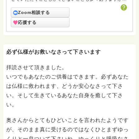
許しください。 回答は私個人の意見や解釈もあり、場
合によっては浄土宗の教義とは少し異なることもあると
Zoom相談する
いうことをご了承ください。 また、寺の紹介ページに
応援する
電話相談についても紹介していますのでどなたでも気兼
ねなくご利用ください。 ハスノハのお坊さんがもっと
増えますように。 合掌 南無阿弥陀仏
必ず仏様がお救いなさって下さいます
拝読させて頂きました。
いつでもあなたのご供養はできます。必ずあなた
は仏様に救われます、どうか安心なさって下さ
い。そして生きているあなた自身を癒して下さ
い。
奥さんからとてもひどいことを言われたようです
が、そのまま真に受けるのではなくひとまずゆっ
くりと一息ついて下さいね。ゆっくりと呼吸なさ