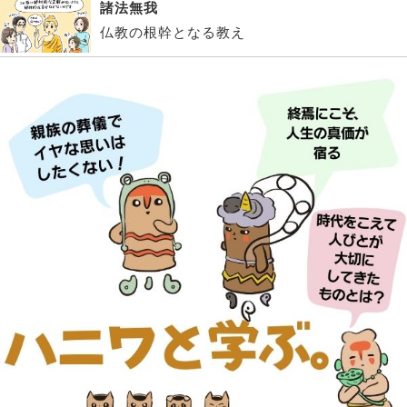
諸法無我
仏教の根幹となる教え