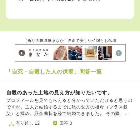
［祈りの道具屋まなか］自由で美しい位牌とお仏壇
「自死・自殺した人の供養」問答一覧
自殺のあった土地の見え方が知りたいです。
プロフィールを見てもらえると分かっていただけると思うの
ですが、主人と結婚するまでに私の父方の祖母（プラス叔
父）と揉め、紆余曲折を経て結婚できました。 その際、祖
母から結婚の条件として出された物の中に「母との同居」が
有り難し 12
回答 3
あります。 ただ母に貯金がないため、援助は見込めず。 私
たち夫婦も先月主人の作った借金を返し終えたところで、お
恥ずかしながら貯金がなく。 ローンのこともシビアに考え