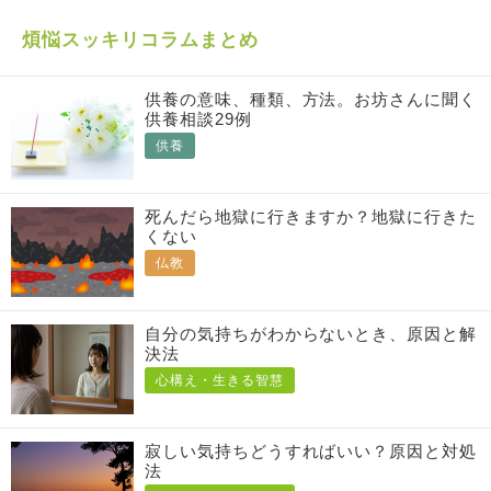
煩悩スッキリコラムまとめ
供養の意味、種類、方法。お坊さんに聞く
供養相談29例
供養
死んだら地獄に行きますか？地獄に行きた
くない
仏教
自分の気持ちがわからないとき、原因と解
決法
心構え・生きる智慧
寂しい気持ちどうすればいい？原因と対処
法