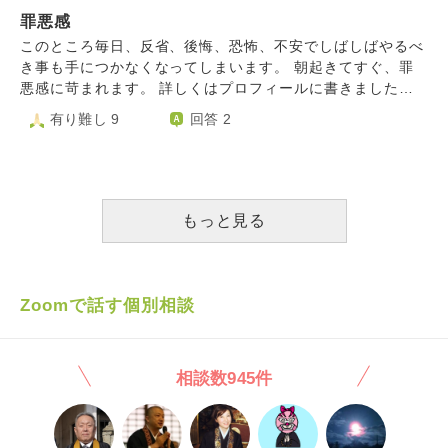
ってあわせる顔がないです。自分が普通に生活し、幸せを感
死ぬことしか考えられません。
罪悪感
じていいのかという気持ちがあります。 このような苦しみ
も罰だと思うのですが、 わたしはどのような気持ちで生活
このところ毎日、反省、後悔、恐怖、不安でしばしばやるべ
していけばいいのでしょうか。 また、今後もし誰かと交際
き事も手につかなくなってしまいます。 朝起きてすぐ、罪
するようなことになれば、このことを隠して交際してもいい
悪感に苛まれます。 詳しくはプロフィールに書きました。
のでしょうか。 また恋愛をしてもいいのでしょうか。 前回
自分のような人間が幸せになっても良いのだろうかと考えて
有り難し 9
回答 2
の相談内容と被っているので、そちらも踏まえて、前回の先
しまいます。
生とは違う方にご助言を頂きたいです。よろしくお願いしま
す。
もっと見る
Zoomで話す個別相談
相談数945件