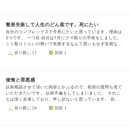
は子どもが怖くなりました。 福祉専門職の国家資格を取得
したり、友人がいたり（結婚した）、周りが年老いたり、そ
ういうことを感じる中でこのままではいけない思いと、ただ
幸せになるべきではない。幸せをストップさせる自分もい
整形失敗して人生のどん底です。死にたい
て、何か歩みが止まる感覚があり苦しんでいます。 この罪
意識を手放すことはできるのでしょうか？
自分のコンプレックスで今死にたいと思っています。理由は
3つです。 一つ目 自分は7月にクマ取りの手術をしました。
シミ取りくらいの勢いで失敗するなんて思いもせず安易な気
持ちでやってしまいました。すると、目の下が窪んだように
有り難し 17
回答 1
なり、老けて見えるようになってしまったのです。完全に失
敗されました。死にたいです。もう誰にも会いたくない。家
族や親戚、彼女に相談しましたが、誰も何が変わったかわか
らないと言われます。ですが、気を遣っているだけだと思っ
後悔と罪悪感
てしまいます。絶対に変わっているのだから。なんて愚かな
ことをしてしまったのでしょう。 二つ目 若くして薄毛に悩
以前相談させて頂いた内容とかぶるので、前回の質問も見て
んでます。将来禿げまっしぐらだと思うと死にたくなりま
いただきたいです。 以前不倫をしてしまいました。 そのこ
す。毎日不安でお風呂に入るのが怖いです。 三つ目 ニキ
とは深く反省しており、申し訳ないと思っています。 自業
ビ、肌荒れがとてつもないです。3年前に突然顔中にニキビ
自得なのですが、そのことで心が苦しいです。 自分の周り
有り難し 19
回答 1
が発生し、治りません。 現在彼女がおり、大好きで結婚も
の家族、友人、同僚などが優しくしてくれたり、その方達の
考えていますが、将来自分が変わってしまうと考えると嫌わ
温かさに触れるたびに、裏切ってしまった、こんな自分で申
れるのが怖くなってしまいます。 本当に死にたいですが、
し訳ないという気持ちになります。 そんなことをしてしま
死ぬ勇気もありません。どうすればよいのでしょうか。毎日