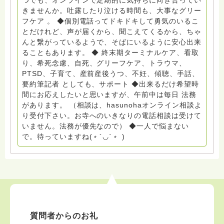
つでも、オンラインで定期的に気持ちに向き合ってい
6452769 一般社団法人グリーフケアともしび ◆『ビハ
きませんか。吐露したり泣ける時間も、大事なグリー
ーラサロン おしゃべりカフェひだまり』 ビハーラ和歌
フケア 。 ◆個別電話ってドキドキして勇気のいるこ
山代表 居場所運営 問い合わせ申込⬇️こちらから
とだけれど、声が届くから、聞こえてくるから、ちゃ
griefcare.tomoshibi@icloud.com ◆GEはしもとサピュ
んと繋がっているようで、そばにいるように安心出来
イエ 所属 （Gender Equity 誰もが自分らしく生きるこ
ることもあります。 ◆ 終末期ターミナルケア、看取
とができる社会をめざして）DV・女性支援 ◆認定NPO
り、希死念慮、自死、グリーフケア、トラウマ、
京都自死自殺相談センターSotto 元グリーフサポート委
PTSD、子育て、産前産後うつ、不妊、傾聴、手話、
員長（2018〜2024） ◆保育士.幼稚園教諭.小学校教諭.
要約筆記者 としても、サポート ◆出来るだけ希望時
レクリエーションインストラクター.中学校DV授業 10年
間にお応えしたいと思いますが、午前中は毎日 法務
間 保育 教育の現場で 総主任として勤めた経験も生かし
があります。 （相談は、hasunohaオンライン相談よ
つつ、お話できることがあれば 幸いです。 いつも あな
り受付下さい。お寺へのいきなりの電話相談は受けて
たとともに。南無阿弥陀仏 ここでは、宗旨を問いませ
いません。法務が優先なので） ◆一人で悩まない
ん。 まずは、ひとりで抱え込まないで。 来寺お問い合
で。待っていますね(﹡´◡`﹡ )
わせは⬇️こちらから miehimeyo@gmail.com ※時間を割
いて、あなたに向き合っています。 ですので、過去の
質問へのお返事がない方には、応えていません。お礼回
答がある方を優先しています。 懇志応援も宜しくお願
いします。 ※個別相談は、hasunohaオンライン相談よ
り受け付けています。お寺への いきなりの電話相談は
受け付けておりません。また夜中や早朝の電話もご遠慮
質問者からのお礼
ください。 法務を優先させてください。