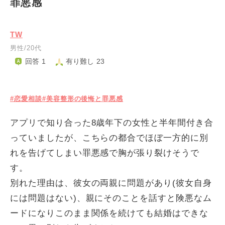
罪悪感
TW
男性/20代
回答 1
有り難し 23
#恋愛相談
#美容整形の後悔と罪悪感
アプリで知り合った8歳年下の女性と半年間付き合
っていましたが、こちらの都合でほぼ一方的に別
れを告げてしまい罪悪感で胸が張り裂けそうで
す。
別れた理由は、彼女の両親に問題があり(彼女自身
には問題はない)、親にそのことを話すと険悪なム
ードになりこのまま関係を続けても結婚はできな