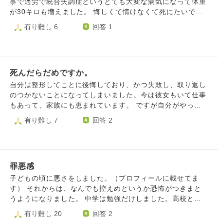
怖くなり、誰とも会わずに退会しました。 ですが今になっ
事で過労で統合失調症というとても大変な病気になって体重
いる自分で申し訳ないです。今のままではいつか彼にも見放
て当時のことをとても後悔しています。私は本来は、身体は
が30キロも増えました。 悔しくて情けなくて死にたいで
されるのでは？と思います。 ここまで不安なのであればい
売らずとも女を売るということに抵抗がない汚い女なんだ、
す。 友達との予定もキャンセルしたいです。 仕事もいけま
有り難し 6
回答 1
ずれは形が崩れることや炎症などのリスクを覚悟して、再手
という考えが頭から離れません。 大好きな夫は、私の性根
せん。 頭おかしくなりそうです。 ほんと死んでしまいたい
術するしかないと考えています。 それに向けて色々と調べ
がこんなであることを知りませんし、それに対して申し訳な
です、死ぬ勇気はないですけど。
てますが調べるほど不安になり押しつぶされそうです。 開
い気持ちでいっぱいです。 夫に全部話してしまいたくなる
き直るしかないとはわかっています。ただ、心がついていき
のですが、夫を悲しませてしまうでしょうか。 毎日とても
ません…。 どうにか前向きになり、周りの人たちとの貴重
辛いです。
死んだらだめですか。
な時間を明るく生きていける自分になりたいです。 長文駄
自分は整形してことに後悔しており、かつ失敗し、取り返し
文失礼しました。 なにかお言葉いただけると嬉しいです。
のつかないことになってしまいました。今は彼女もいて仕事
もあって、家族にも恵まれています。 ですが自分がやって
しまい、見た目が悪く老けた印象になってしまい、本当に毎
有り難し 7
回答 2
日死にたいです。 鬱状態になり仕事にも行きたくないし、
人に会いたくありません。ですが大好きな彼女がいるのでな
んとかやっています。 でもこのような状態をつづけていく
わけにもいきません。なので別れて仕事も辞めて楽になる
罪悪感
か、このまま頑張るかの2択だと思います。ですがどちらも
辛いです。どうなっても、何をしても辛い時は死んでもいい
子どもの頃に悪さをしました。（プロフィールに載せてま
と思うのですがどう思いますか？助かる方法なんてありませ
す） それからは、なんでも控えめというか恐怖がつきまと
ん。 誰かが悲しむとかそう言った回答はいりません。死ぬ
うようになりました。 中学は勉強だけしました。高校と大
こと以外楽になる方法がない時、死ぬことは悪いことなのか
学は人（特に女性）恐怖症になりました。大人になってから
有り難し 20
回答 2
と言う質問です。