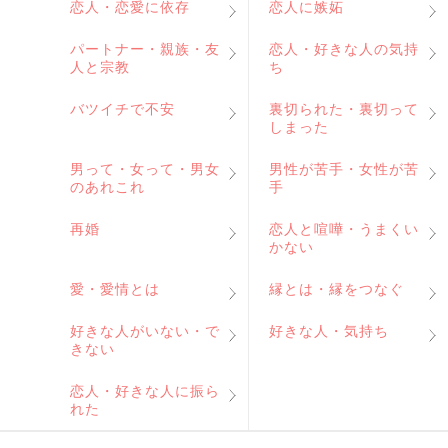
恋人・恋愛に依存
恋人に嫉妬
パートナー・親族・友
恋人・好きな人の気持
人と宗教
ち
バツイチで不安
裏切られた・裏切って
しまった
男って・女って・男女
男性が苦手・女性が苦
のあれこれ
手
再婚
恋人と喧嘩・うまくい
かない
愛・愛情とは
縁とは・縁をつなぐ
好きな人がいない・で
好きな人・気持ち
きない
恋人・好きな人に振ら
れた