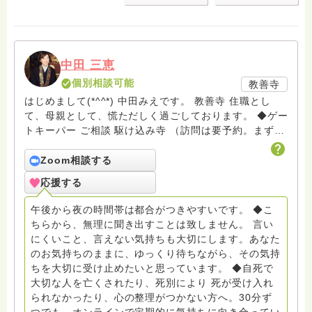
中田 三恵
個別相談可能
教善寺
はじめまして(*^^*) 中田みえです。 教善寺 住職とし
て、母親として、慌ただしく過ごしております。 ◆ゲー
トキーパー ご相談 駆け込み寺 （訪問は要予約。まずは
メールでお問い合わせください） ◆ビハーラ僧、終末期
ターミナルケア、看取り、グリーフケア、希死念慮、自
Zoom相談する
死、産前産後うつ、育児、DV、デートDV、トラウマ、
応援する
PTSD、傾聴トレーナー、手話、要約筆記、行政相談
員、女性支援員、小学校 中学校支援員としても、ケア
午後から夜の時間帯は都合がつきやすいです。 ◆こ
サポートをしています。 ◆一般社団法人『グリーフケア
ちらから、無理に聞き出すことは致しません。 言い
ともしび』理事長 【ともしび遺族会】運営 毎月 第１
にくいこと、言えない気持ちも大切にします。あなた
金・昼夜2回開催（大阪駅前第3ビル） 14：00〜，18：
のお気持ちのままに、ゆっくり待ちながら、その気持
00〜 お問い合わせ申込⬇️こちらから
ちを大切に受け止めたいと思っています。 ◆自死で
griefcare.tomoshibi@icloud.com ＊この活動は皆さま
大切な人を亡くされたり、死別により 死が受け入れ
のご支援により支えられております。ご協力をよろしく
られなかったり、心の整理がつかない方へ。30分ず
お願いします。 ゆうちょ銀行 口座番号 普通408-