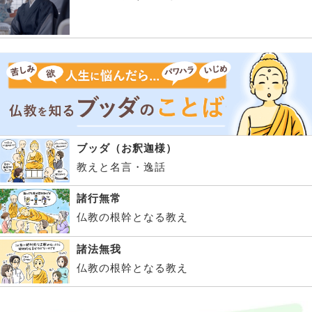
ブッダ（お釈迦様）
教えと名言・逸話
諸行無常
仏教の根幹となる教え
諸法無我
仏教の根幹となる教え