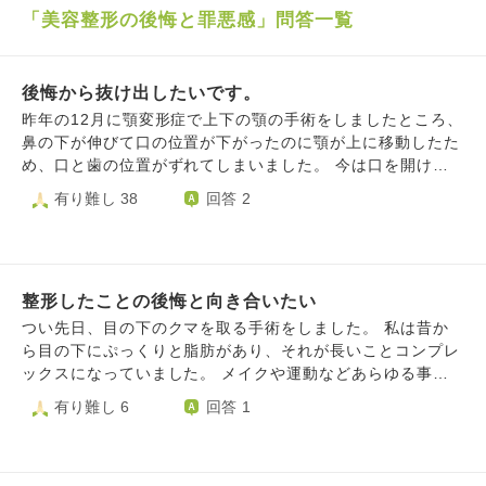
「美容整形の後悔と罪悪感」問答一覧
後悔から抜け出したいです。
昨年の12月に顎変形症で上下の顎の手術をしましたところ、
鼻の下が伸びて口の位置が下がったのに顎が上に移動したた
め、口と歯の位置がずれてしまいました。 今は口を開けて
も上の歯は見えず、下の歯や歯茎がすごく見えやすくなって
有り難し 38
回答 2
しまいました。 また、口を動かした時に上の唇が動いてい
るような見えなくなり、まるで腹話術の人形のような動きに
なってしまいました。 手術前は笑った時に、上の歯だけが
見えていたのに、今では必死で口角を上げても上の歯が半分
整形したことの後悔と向き合いたい
も見えません。 町を歩いても、テレビやネットを見ても、
上の歯が見えている笑顔に目がいってしまい、その度に変わ
つい先日、目の下のクマを取る手術をしました。 私は昔か
ってしまった自分の口や歯の見え方と比べて強い悲しみの気
ら目の下にぷっくりと脂肪があり、それが長いことコンプレ
持ちに襲われ苦しくなります。 他にも、口の中のスペース
ックスになっていました。 メイクや運動などあらゆる事を
が狭くなったためか、舌が喉を少し塞ぎ息がしにくくなった
試しても改善しなかったので、最終手段として選んだ整形で
有り難し 6
回答 1
り、鼻が広がったり、術前から少しあった顎関節症が悪化し
した。 今は術後で腫れている状態なのですが、今更になっ
てギシギシと音がしたり、左の鼻が通りにくくなり、顎下に
て本当にやってよかったのだろうかと後悔の気持ちが湧いて
麻痺が残ったり…とたくさんの後遺症が出てしまいました。
きました。 手術は痛くて怖いものでした。 また術後間もな
通院している矯正歯科や口腔外科の先生にお聞きしても、改