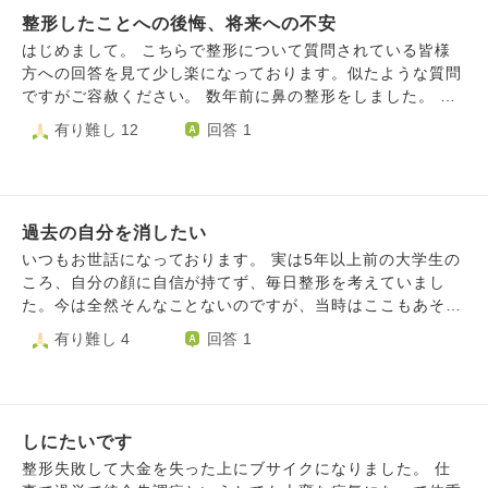
い今はまだ痛みや腫れもあり不安です。 こんなに痛い思い
善は難しいとのことで絶望的な気持ちです。 自分の歯をこ
整形したことへの後悔、将来への不安
も不安な思いもして、大金を払って、本当にこの決断は正し
れからも残したくて、より良く生きたくて受けた手術なの
かったか自信が持てません。 でもどんな顔になったとして
はじめまして。 こちらで整形について質問されている皆様
に、今は鏡を見ては前の顔に戻りたい、手術をする前に戻り
も、二度とあんな痛くて怖い思いをして整形などしたくない
方への回答を見て少し楽になっております。似たような質問
たいと後悔の思いで胸が苦しくなり、喉が塞がる息苦しさで
し、この顔で生きていこうと思っています。 親や周囲はコ
ですがご容赦ください。 数年前に鼻の整形をしました。 容
より考えが後ろ向きになり、大好きだった食事も音を聞くの
ンプレックスを気にすることないと言ってくれましたが、決
姿に全く自信がなく、人生がうまくいかないことを見た目の
有り難し 12
回答 1
がストレスで楽しめなくなりました。 1日1日を生きること
断を尊重してくれました。 前のままでも愛してくれた人は
せいにしている自分が嫌で、死ぬくらいなら整形しようと決
が辛く、人生が早送りで終わればいいと毎日思ってしまいま
沢山居たはずなのに、私はコンプレックスさえ解消されれば
意しました。 しばらくは満足していましたが、最近後悔し
す。 夜中に目が覚めるようになり、気持ちが落ち込み楽し
全てうまくいくような気持ちになっていました。 後悔して
始めました。 高くなりすぎて似合っていないのではない
さを感じられず、すぐに涙がこぼれます。 これでは自分が
も仕方ないことと分かっていますが、気持ちが追いつきませ
か、 形が崩れてきているのではないか、 少し違和感がある
ダメになってしまうと思い、心療内科に行き薬を服用するよ
ん。 この気持ちは一生ついて回ってしまうと思います。 取
過去の自分を消したい
と炎症しているのではないか、 色々調べていくうちに、自
うになりましたが、どうしても後悔の思いから抜け出せず、
り返しのつかないことへの向き合い方について、ご助言頂け
分がしたのは難しい手術で修正地獄に陥っている人が多い、
いつもお世話になっております。 実は5年以上前の大学生の
仕事も手付かず、家族にも笑顔を向けることができません。
ますでしょうか。
5年後10年後に鼻が変形している人もいる、と知り不安で仕
ころ、自分の顔に自信が持てず、毎日整形を考えていまし
そんな私と一緒にいることで、家族もだんだんしんどくなっ
方がありません。 執刀医には全て取ることもできると言わ
た。今は全然そんなことないのですが、当時はここもあそこ
てきています。 家族と以前のように笑顔で過ごしたい、楽
れましたが、形が崩れる可能性などのリスクを說明されず自
も整形したい、そのためにはお金を貯めなきゃ、とそればか
有り難し 4
回答 1
しい思い出を作ろうと思えるようになりたいです。 今のま
分で調べて知りました。今のままでいるのも、再度手術する
り異常なほどに顔に執着していました。 整形をするため
までは、家族が壊れてしまう。 そんなことにはしたくな
のも、怖い。 周りは見た目には何もわからない、綺麗と言
に、夜のお仕事でお金を稼ぐ人が多いようですが、わたしは
い、でもどうしても苦しみから抜け出せない。 前の顔に戻
ってくれていますがそれさえも信じられなくなっています。
実家暮らしのためそれは難しいと感じ、一度会員制のパパ活
りたいという後悔から、どうやったら前を向けるようになる
元々病気不安症なところがあるので本当に気のせいなのかも
のサイトに登録をしたことがあります。 ごはんを食べたり
のでしょうか。 後遺症を受け入れて、これからの人生を楽
しれません。 あれだけ覚悟してしたはずの整形に後悔して
しにたいです
お茶をのむだけ、というメリットに惹かれてしまいました。
しめるようになるにはどうしたらよいのか。
いる自分が情けないです。 周りにはオープンにしていて家
ただ、何かのトラブルに巻き込まれたらどうしよう、とすぐ
整形失敗して大金を失った上にブサイクになりました。 仕
族や彼も友人も支えてくれています。こんなにウジウジして