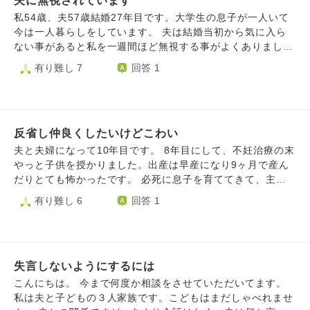
夫に無視されています
話してほしい、嫌な所は直すようにするし無理な所は無理と
たりでもすると、主人は怒ります。「出しておいたでしょ
いうから、とにかく話し合いたいと何度か伝えてきました
私54歳、夫57歳結婚27年目です。大学生の息子が一人いて
う！」でも私は言います。「子供が自分でできるように、自
が、主人から何か言われた事はないです。 なので不機嫌な
今は一人暮らしをしています。 夫は結婚当初から気に入ら
分で出させるのはどうかな？」 タオルも換えてくれます。
理由がわからず、仕事なのか、私なのか、子供なのか。 顔
ない事があると私を一週間ほど無視する事がよくありまし
でもきれいなものが好きみたいで、お客様用から使いたが
を合わせるのが少し怖くなっています。 主人の事は好きで
た。息子が中学生の頃は息子の事も1〜2ヶ月無視する事が何
有り難し 7
回答 1
り、半端に古いタオルばかりとなります。 こういう話しを
す。 仕事もしっかりして稼いできてくれますし、子供にも
度かあり、その都度私と息子が謝り会話が復活してきまし
しようとしても、その場では「うん」とだけしか言いませ
優しいです。家事も手伝ってくれます。 以前こちらでアド
た。 そして一昨年の暮れにまた夫は私を無視するようにな
ん。他は一言も言いません。そして翌日も、全く同じことを
バイス頂いたように、かっこいいと言葉にしたり好きと伝え
りました。今度は一週間経っても無視が続き、原因がわから
します。 本人しかできない手続きをお願いしても、「う
てみたりしましたが、反応が薄く。 喜んでくれたり、褒め
なかったのでメールで聞くと「お前と話すと何でも否定から
ん」とだけ言ってやりません。私の出張の時、留守の間に台
返してくれたり等はなくて、しばらくは心がけていたんです
反省し仲良くしたいけどこわい
入るから疲れる」と返事が着ました。私は以前にも同じよう
風が来るからと家回りの片付けをお願いしても、「うん」と
が、やめてしまいました。 私すごく寂しいんだと思いま
な事を言われたので「今度は気をつけるから許してほしい」
夫と夫婦になって10年目です。 8年目にして、不妊治療の末
だけ言ってやりません。 主人の趣味にも付き合ったりもし
す。 何を伝えても何も主人に響かなくて。 私だけが空回り
と謝りましたが、夫の態度は変わりませんでした。 その後
やっと子供を授かりました。出産は早産になり9ヶ月で産ん
ました。でも一人夢中になるだけで、話は何もできませんで
していて。 離婚や別居など別れる事は考えていませんが、
一年経ってまたメールで「会話をしてほしい」と頼んだので
だりとても怖かったです。 必死に息子を育ててきて、主人
した。 私が体調を崩すと、家のことを一手に引き受けてく
このままの話し合いも出来ない関係のまま、主人の事がわか
すが返事はありませんでした。でも私の話に少し相づちする
も一緒に頑張って育ててくれました。 しかし1年前くらいか
有り難し 6
回答 1
れます。本当に有難いけど、私を空気みたいに扱います。大
らないまま、ずーと生きていくのかなと思うと辛いです。
ようになった気がします。それも全く無い時もあります。
ら、また機嫌が悪かったり八つ当たりがすごかったり、また
丈夫？とか、病院どうだった？とか、そんな言葉はありませ
私はこれから、どのように主人と関係を築いていけばいいで
息子は私を心配して、離婚したらどうかと言います。夫は上
不穏な空気ばかりになりました。 その影響もあり産後うつ
ん。「大変だからそっとしておこう」という思いやりではあ
しょうか？ また築けないのであれば、どう心を保てばいい
司と合わず転職を繰り返していますが家族のために働いてく
になってしまい、そのまま職場復帰しました。社会と関わる
るんです。 寂しいから声を掛けてもらえると嬉しいと、言
でしょうか？ まとまらない文章ですいません。 よろしくお
れているので、感謝しています。 私の誕生日にはケーキを
ことで、少しずつ自分の笑顔が増えてきて体力もついてきた
ったりもしています。 いい人なんです。口下手は知ってた
願いします。
買ってきてくれます。その時も無言ですが…。 私もパート
失言しないようにするには
ので、息子と遊べるようになりました。でも、主人とは相変
けど、でも、辛いです。
で仕事に出ていて仲間と会話出来る日はいいのですが、休み
わらず話せず（相談とかすると、俺に言うな！）とキレられ
こんにちは。 今まで何度か相談をさせていただいてます。
の日になると誰とも会話しないのでとても寂しく悲しい気持
ます。寂しくて辛くて、私は同僚と卑猥なLINEのやり取り
私は夫と子どもの３人家族です。こどもはまだしゃべれませ
ちになります。 この先どのような心構えで生きていけばよ