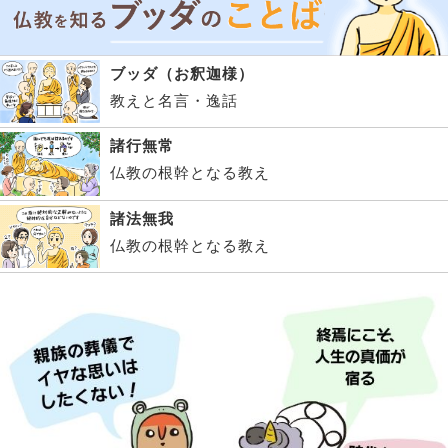
ブッダ（お釈迦様）
教えと名言・逸話
諸行無常
仏教の根幹となる教え
諸法無我
仏教の根幹となる教え