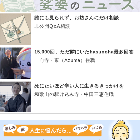
誰にも見られず、お坊さんにだけ相談
非公開Q&A相談
15,000回、ただ隣にいたhasunoha最多回答
一向寺・東（Azuma）住職
死にたいほど辛い人に生きるきっかけを
和歌山の駆け込み寺・中田三恵住職