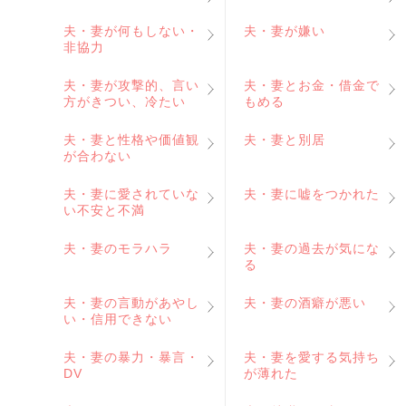
夫・妻が何もしない・
夫・妻が嫌い
非協力
夫・妻が攻撃的、言い
夫・妻とお金・借金で
方がきつい、冷たい
もめる
夫・妻と性格や価値観
夫・妻と別居
が合わない
夫・妻に愛されていな
夫・妻に嘘をつかれた
い不安と不満
夫・妻のモラハラ
夫・妻の過去が気にな
る
夫・妻の言動があやし
夫・妻の酒癖が悪い
い・信用できない
夫・妻の暴力・暴言・
夫・妻を愛する気持ち
DV
が薄れた