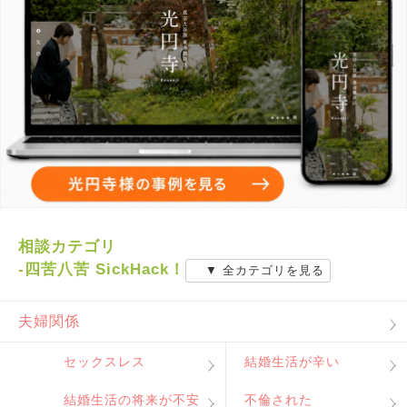
相談カテゴリ
-四苦八苦 SickHack！
▼ 全カテゴリを見る
夫婦関係
セックスレス
結婚生活が辛い
結婚生活の将来が不安
不倫された