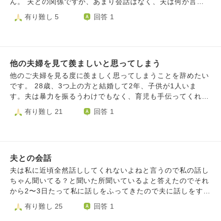
をするようになってしまいました。今から3ヶ月前からのこ
ん。 夫との関係ですが、あまり会話はなく、夫は何か言い
いのかお坊様のお言葉をお授け下さい。どうぞよろしくお願
とです。最近夜中にトイレに起きてた旦那が心配で、お腹の
たいことがあってもこどもに話しかけるふりをして遠回しに
有り難し 5
回答 1
い致します。
調子悪いの？と聞いて起きたところ、私の携帯を開いていた
私に伝えてきます。 もう正直そんな夫がめんどくさいので
のが発覚しました。その後は、そのやり取りのことを聞かれ
す。聞きたいことがあるなら直接私に聞けばいいのにと、普
たので、正直に話し、体の関係はないけど、とても寂しくて
段から思っていました。 そして最近、こどもが熱を出した
こんなやり取りをしてしまったことを伝えました。誠心誠意
とき飲みに行かれたり、こどもが喜ぶと思って私が用意した
伝えたつもりですが、何を言っても白々しく感じるだろうと
他の夫婦を見て羨ましいと思ってしまう
おもちゃを床が傷つくからだめだと言われたり嫌なことが続
思います。旦那からは私に対して忌避感がある。触れるのも
いており、夫に対する負の感情が大きくなっていました。
他のご夫婦を見る度に羨ましく思ってしまうことを辞めたい
気持ち悪い。別れる？と言われまして…私は嫌だと伝え、こ
そんな時夫から遠回しな質問をされたので私も嫌味な言い方
です。 28歳、3つ上の方と結婚して2年、子供が1人いま
れから私の態度や生活で誠意を見せます。と言いましたが、
で返してしまいました。すると夫は「なぜそんな言い方をす
す。夫は暴力を振るうわけでもなく、育児も手伝ってくれる
心が本当は折れていて…😞毎日家の中で笑顔を見せたり明る
るのか」と怒りだしました。私も言い方が悪かったと思いす
真面目な人ですが付き合いが浅いまま結婚してしまったため
有り難し 21
回答 1
く振る舞いますが、旦那とは会話があまりありません。それ
ぐ謝りましたが、聞き入れてくれず、それ以降無視されてい
価値観の違いが最近目立つようになりました。 夫はあまり
は昔からなのですが…自分が悪いのに頑張れてない私は生き
ます。 嫌な言い方をしてしまえ、という気持ちがあったこ
自分から話をするタイプでは無いのですが、私の話を広げて
てる価値ないですよね…
とは否定できません。 私はよく母や兄弟から、お前は一言
くれるわけでもなく、ふーん、やうん、で終わってしまうた
多い、嫌味な言い方するな、と注意されてきました。今回も
め2人でいてもあまり会話が弾みません。その上、私には分
反省しています。 ちょっと考えて発言すれば、お互い嫌な
夫との会話
からない内容のテレビやソーシャルゲームを好みそれに集中
気持ちにならずに済むのに何でこうなっちゃったんだと後悔
してしまうため、共通の話題を探すのにも苦労します。 私
夫は私に近頃全然話ししてくれないよねと言うので私の話し
の嵐です。 でもその一方、夫のしてきたことに比べれば、
がそんな夫に慣れてしまえばよい話なのですが、他所のご夫
ちゃん聞いてる？と聞いた所聞いているよと答えたのでそれ
私の一言なんて対したことないじゃん、と思ってしまった
婦を見ているとお互いだけで楽しそうに話をしていてとても
から2〜3日たって私に話しをふってきたので夫に話しをする
り…。 発言するとき、ひと呼吸おくにはどうしたらいい
羨ましく感じます。 最近ではなぜ結婚前にこの人の性質に
と、夫はテレビをみながら私の話しを聞いていたので夫に私
有り難し 25
回答 1
か、失言しないようにするにはどうしたらいいかアドバイス
気付けなかったのだろう、もっと付き合いを続けて見ていれ
今何喋ったか言ってみてと聞いたところ夫は何も言えません
いただけたらと思い相談をさせていただきました。 言い方
ば、あの時別の方とお付き合いしていれば、等とよからぬ発