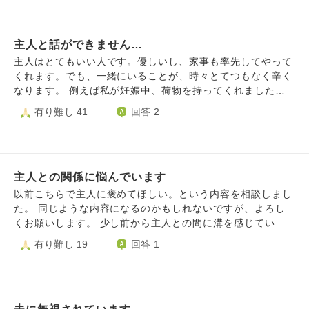
しがしたいの？と聞くと笑って誤魔化しているのです。で、
からない。孤独で不安で、屈辱です。いつも先回りしてこれ
きたいのでどのような心持ちでいたらよろしいのでしょう
これを友人に相談すると、発達障害じゃないの？と言うので
以上何をすればいいかわからない。
か。ご教授いただけたら幸いです。よろしくお願いいたしま
す。私にも良く分からずどうしたらいいのでしょうか？もし
す。
主人と話ができません…
これが本当に夫が発達障害であったとしたら、どうしたらい
いのでしょうか？
主人はとてもいい人です。優しいし、家事も率先してやって
くれます。でも、一緒にいることが、時々とてつもなく辛く
なります。 例えば私が妊娠中、荷物を持ってくれました。
とっても有難かったです。でも「重くて大変だろうから」
有り難し 41
回答 2
と、荷物を持ち黙って先に行ってしまうのです。無くなった
荷物を必死で探していた私は、思わず怒ってしまいます。有
難いけど、一言言ってと。 「しまった！パン買ってなかっ
た！」と残りご飯で朝食を作っていると、黙って家を出て、
主人との関係に悩んでいます
コンビニで総菜パンなどを買ってきます。すると、また言う
ことになります。「仕事前の忙しい中、買ってきてくれるの
以前こちらで主人に褒めてほしい。という内容を相談しまし
は嬉しいけど、行く前に一言言ってほしいな」 先日は子供
た。 同じような内容になるのかもしれないですが、よろし
が塾に行っている間に雷になり、自習室で待たせてもらって
くお願いします。 少し前から主人との間に溝を感じていま
と子供に連絡しました。その間に黙って、カッパをもって主
す。 主人も仕事が忙しく帰りも深夜になる事もあり疲れて
有り難し 19
回答 1
人が自転車で子供の迎えに行っていました。雷の中を外出す
いたり、イライラしていて不機嫌な事が多いのかなと思うの
るなんて、危険なことはやめてとまた怒ってしまいました。
ですが、早く帰ってきた時に話しかけても、無視やそっけな
子供のお風呂や朝の着替えは、私は自分たちに出させます。
い態度が多くて正直な所、主人が家にいると胸のあたりがつ
でも主人は、下着からハンカチから全部出してきては、子供
まります。 新婚の頃から何度も何でもいいから思った事は
の側に置きます。子供が蹴散らかしたりして靴下が無くなっ