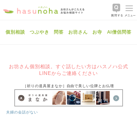
個別相談
つぶやき
問答
お坊さん
お寺
AI僧侶問答
お坊さん個別相談。すぐ話したい方はハスノハ公式
LINEからご連絡ください
［祈りの道具屋まなか］自由で美しい位牌とお仏壇
夫婦の会話がない