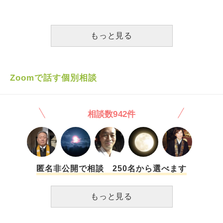
でした。これって会話成立しているのでしょうか？この間話
が悪いのですが、ちょっと私が我慢して大人になれば、夫を
想までしてしまいます。 子供がいるため離婚までは……と
しをしてくれないって言うから話しをしたのに聞いてないん
上手く扱えると思うのですが、なかなか上手くできません。
思っている状態ですが、夫には2人目を望まれています。夫
じゃんと言うと夫は黙ってしまい、それからというもの私は
よろしくお願いします。
とこれから歯車が合うのかも分からない。このまま家族の結
夫から話しをふられても無視して話しません。夫の言ってい
もっと見る
び付きが強化されるのが怖いです。
ることとやっていることが違うからです。夫にそのことを話
しをしても聞いてもらえず、私は無視し続けています。夫は
私と話しをしたいと言っているのに聞いてもらえず夫は何が
したいのか何を考えているのかわかりません。
Zoomで話す個別相談
相談数942件
匿名非公開で相談 250名から選べます
もっと見る