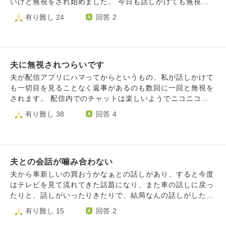
いけど無視をされ始めました。 今日も話しかけても無視。
ご飯はちゃんと用意しているし、夜ご飯もこれから買いに行
有り難し 24
回答 2
こうと思うのですがきっと無視されます。 先週も無視され
ました。何がいけなかったのかわからないです。聞くと答え
ないし、余計に事態が悪化するので何も話しかけない、日常
生活をいつものように送ってます。私が全部家事も子供のこ
夫に無視されつらいです
ともするから、旦那と会話しないだけでいいのでそこは支障
がありません。 なぜ無視されるのか。今に始まったことで
夫が配信アプリにハマってからというもの、私が話しかけて
はないし、ずっと彼は変わらない。 無視＝私の存在価値と
も一切目を見ることなく返事があるのも数回に一回と無視を
思っていて、今日も涙が止まりませんでしたが、過去の質問
されます。 配信内でのチャットは楽しいようでニコニコと
を見て思い出しました。 何度も何度も同じように無視をさ
ネット上で会話をしているのに、目の前の妻の話は聞いてく
有り難し 38
回答 4
れているのに、私は何も学んでいない。むしろ、期待して、
れないのかと涙が出ます。 以前も話し合った時に、話を聞
無視されて裏切られて、また機嫌が治って、もう大丈夫だと
いてほしいと伝えてあるのに治らなかったためあなたの趣味
思って、また期待して、無視される。 バカバカしくなって
に口出ししないから私の趣味にも口出ししないという結論に
きました。 離婚を考えないの？と頭の中でずっと思いがあ
いたりました。 その後趣味を楽しんでるところにつまらな
ります。 離婚するとこの悩みからは解放される。 ただ経済
夫との会話が噛み合わない
いことを話されても嫌だろうと、手短に話しても反応が薄い
的には？子供達は？家のことは？ 今がベストではないとは
です。 夫婦なのに会話もほとんどなく何のために結婚した
夫から車新しいの買おうかなぁとの話しがあり、すると今度
思います。 じゃあどうすればいいか。 無視をされても、気
のだろうと虚しくなります。以前話のオチがない等言われた
はテレビを見て流れてきた話題になり、また車の話しに戻っ
にしない自分でいればいいのに、こころがまだその段階に行
り、喧嘩の際に養ってもらってる私の立場を寄生虫だと言わ
たりと、話しがいったりきたりで、結局なんの話しがしたい
けません。 こころが死ねば期待も不安も恐怖も、消耗もな
れたりしたため話し合ってこれ以上傷つくのも怖いです。
のかわかりません。夫は、思いついた事を話ししているので
有り難し 15
回答 2
くなる。 でも心のどこかでこの人が大事で、子供を育てて
時間が解決するだろうと思ってはいましたが、やはりつらい
しょうね！私には話しがごちゃごちゃです、。結局なんの話
行きたくて、期待しているから辛い。 どうすればいいかわ
です。 波があるとは思いますが、今後も一緒に暮らしてい