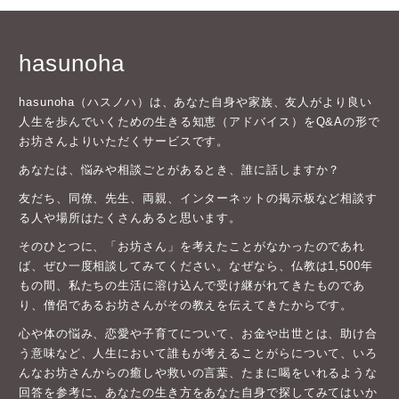
hasunoha
hasunoha（ハスノハ）は、あなた自身や家族、友人がより良い
人生を歩んでいくための生きる知恵（アドバイス）をQ&Aの形で
お坊さんよりいただくサービスです。
あなたは、悩みや相談ごとがあるとき、誰に話しますか？
友だち、同僚、先生、両親、インターネットの掲示板など相談す
る人や場所はたくさんあると思います。
そのひとつに、「お坊さん」を考えたことがなかったのであれ
ば、ぜひ一度相談してみてください。なぜなら、仏教は1,500年
もの間、私たちの生活に溶け込んで受け継がれてきたものであ
り、僧侶であるお坊さんがその教えを伝えてきたからです。
心や体の悩み、恋愛や子育てについて、お金や出世とは、助け合
う意味など、人生において誰もが考えることがらについて、いろ
んなお坊さんからの癒しや救いの言葉、たまに喝をいれるような
回答を参考に、あなたの生き方をあなた自身で探してみてはいか