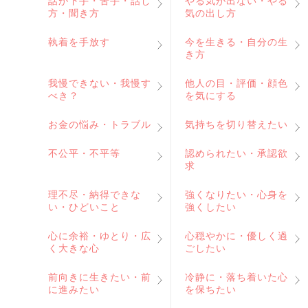
話が下手・苦手・話し
やる気が出ない・やる
方・聞き方
気の出し方
執着を手放す
今を生きる・自分の生
き方
我慢できない・我慢す
他人の目・評価・顔色
べき？
を気にする
お金の悩み・トラブル
気持ちを切り替えたい
不公平・不平等
認められたい・承認欲
求
理不尽・納得できな
強くなりたい・心身を
い・ひどいこと
強くしたい
心に余裕・ゆとり・広
心穏やかに・優しく過
く大きな心
ごしたい
前向きに生きたい・前
冷静に・落ち着いた心
に進みたい
を保ちたい