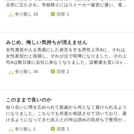
内容の罵倒を浴びせたことを、そのおかげで私が更生したか
台所に立たされ、学校帰りにはストーカー被害に遭い、電車
のように話すのです。私は世間一般に言うような不良ではあ
ではガラガラなのに男性に隣に座られる。繁華街で道に迷い
有り難し 18
回答 1
りませんでした。本が好きで、性格が暗いからという理由で
立ち止まればナンパにしつこく絡まれる。 母と祖父母には
よく怒られました。 その経験から私は「自分は何をやって
自衛隊への入隊すら許してもらえませんでした。 「女」と
もだめだ」と思い込んでいました。しかし、やっと過去の事
して押し付けられた役割でモヤモヤしたことは山程ありま
だと割り切って目の前の事に集中して努力してまともな生活
す。 この悔しさを一層増すことになったのは私の婚約者の
ができるようになりました。そんな今の生活を、父親は「自
みじめ、悔しい気持ちが消えません
存在でした。 彼のことはとても愛しています。 でも、彼と
分の説教のおかげでやっと分かってくれたんだ」と言うので
親密になればなるほど私が喉から手が出るほど欲しがっても
女性蔑視や人を馬鹿にした発言をする男性上司Aに、それは
す。 とても悔しいです。 事実を捻じ曲げてまともな話が通
手に入らないものを彼が持っていることが悔しくて辛いで
女性差別だと指摘し、それが元で喧嘩になりました。その上
じない相手とはどのように接すればいいのでしょうか。 悲
す。 彼と同じ回数筋トレをしても彼のように屈強にはなれ
司Aは数日後に会社に来なくなりました。診断書を貰い3ヶ月
しくてつらいです。
ないし、将来子供を欲しいと思ったときは私が産むしかな
間の休職に入ったのです。 私は上司Aの日頃の女性を馬鹿に
有り難し 34
回答 2
い。力では絶対に勝てないから支配されるしかない。 出産
した発言などに強い怒りを感じていました。他にも、私のミ
なんて、私のキャリアは？私の人生は？なんで私だけこれほ
スなどを後から蒸し返して他の人と笑うなど、嫌なことをさ
ど大きなリスクを負わなければならないの？ 彼はストーカ
れていました。 その上司A以外にもセクハラ男やミソジニー
ー被害に遭ったこともなければガラガラの電車で隣に誰かに
男が数人いて、私はかなりノイローゼ気味になっていまし
座られた経験もナンパで困った経験も無いそうです。 あ
このままで良いのか
た。 そのような状況から、ついに上司Aと喧嘩をしてしまい
あ、羨ましい。 男も男で大変だと言う人もいるけど、男だ
ました。 上司Aは女性差別に対して開き直ったような発言を
知り合いに噂を広められて親戚から何となく避けられるよう
からと不当に差別されることは少ないし、性犯罪の被害に遇
し、私はついにブチ切れてしまい、大声をあげて手に持って
になりました。こちらでも何度か相談させて頂いており、避
うことも女より少ないのは羨ましいです。 50、60になって
いた毛布を目の前にあったテーブルに叩きつけてしまいまし
けるようになってきた友人との仲は諦めの気持ちで整理がつ
も子供を持てるのも羨ましいし、なにより痛い思いをしなく
た。地団駄を踏んだようなかんじでしたが、それが上司Aに
きましたが、長年世話になってきた親戚からの目が変わった
有り難し 1
回答 1
ても愛する我が子に会えることが羨ましい。 毎月苦しい生
対する暴力だと、4、5人の上司に責められました。 私は冷
ことに、やはり悔しさが込み上げてやりきれない気持ちにな