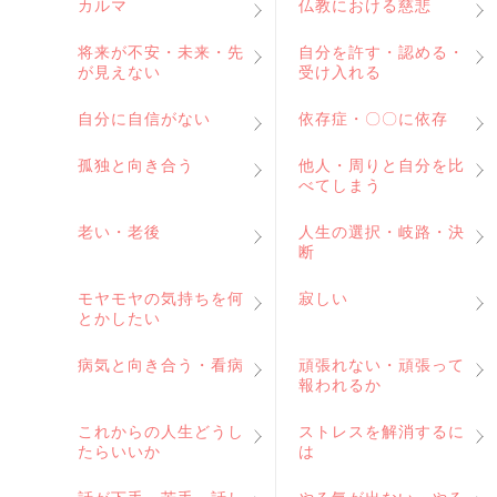
カルマ
仏教における慈悲
将来が不安・未来・先
自分を許す・認める・
が見えない
受け入れる
自分に自信がない
依存症・〇〇に依存
孤独と向き合う
他人・周りと自分を比
べてしまう
老い・老後
人生の選択・岐路・決
断
モヤモヤの気持ちを何
寂しい
とかしたい
病気と向き合う・看病
頑張れない・頑張って
報われるか
これからの人生どうし
ストレスを解消するに
たらいいか
は