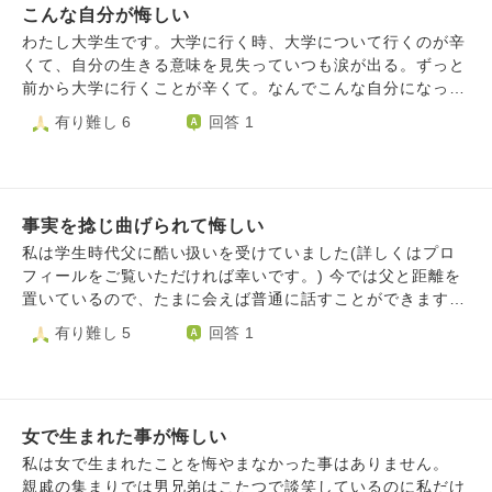
根性論とか言うのはやめてください。 こんな事を書くの
こんな自分が悔しい
関係は、良くも悪くもありませんが、 なぜ私(嫁)の家族には
は、実際に言われたからです。
お悔やみの気持ちがないのかわからなく、 母や弟の死を軽
わたし大学生です。大学に行く時、大学について行くのが辛
く見ているような気がして、悔しく悲しい気持ちです。 頭
くて、自分の生きる意味を見失っていつも涙が出る。ずっと
にきたから、私の実父に 義父母が亡くなったら香典は持っ
前から大学に行くことが辛くて。なんでこんな自分になった
ていかなくていいよと言いましたし、私自身も義父母に対し
のかも分からない。真面目にやってたつもりだったのですが
有り難し 6
回答 1
て 優しくしようとか、気を使おうという気持ちは無くなり
急に大学に行くことが苦しくなって。逃げてた。いつもどう
ました。 なんだか相談というより 愚痴のようになってしま
やって消えよう、どうやったら自分の存在無くなるかって考
いましたが、悔しい気持ちが収まりません。
えるようになった。それでもう一度自分を見つめ直そうと別
の大学に行くことを決めました。この学部でこのことをした
事実を捻じ曲げられて悔しい
いと決めて心が落ち着きました。正直親不孝です。無駄金出
して今までを棒に振った。でも、もう今の大学に通えない。
私は学生時代父に酷い扱いを受けていました(詳しくはプロ
肉体的にも何もかも無理だ。どう思いますか？
フィールをご覧いただければ幸いです。) 今では父と距離を
置いているので、たまに会えば普通に話すことができます。
しかし、父は私にした扱いを忘れているどころか、事実とは
有り難し 5
回答 1
違う思い出話をするのです。 私が知らないと言うと、「忘
れたのか、冷たいな」と、あくまで冗談っぽくですが、私を
責めるのです。 あの頃を忘れているはずはありません。思
い出したくなくても何度も何度も思い出しています。その度
女で生まれた事が悔しい
に何度も泣いて死にたくなります。 当時はとても辛く、私
もたくさん反抗しました。しかし、父の思い出話ではずっと
私は女で生まれたことを悔やまなかった事はありません。
仲の良い親子のようなのです。 学生だった私に支離滅裂な
親戚の集まりでは男兄弟はこたつで談笑しているのに私だけ