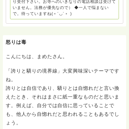
り受付下さい。お寺へのいきなりの電話相談は受けて
たとともに。南無阿弥陀仏 ここでは、宗旨を問いませ
いません。法務が優先なので） ◆一人で悩まない
ん。 まずは、ひとりで抱え込まないで。 来寺お問い合
で。待っていますね(﹡´◡`﹡ )
わせは⬇️こちらから miehimeyo@gmail.com ※時間を割
いて、あなたに向き合っています。 ですので、過去の
質問へのお返事がない方には、応えていません。お礼回
答がある方を優先しています。 懇志応援も宜しくお願
いします。 ※個別相談は、hasunohaオンライン相談よ
怒りは毒
り受け付けています。お寺への いきなりの電話相談は
受け付けておりません。また夜中や早朝の電話もご遠慮
こんにちは、まめたさん。
ください。 法務を優先させてください。
「誇りと驕りの境界線」大変興味深いテーマです
ね。
誇りとは自信であり、驕りとは自惚れだと言い換
えたとき、それはまさに紙一重なものだと思いま
す。例えば、自分では自信に思っていることで
も、他人から自惚れだと思われることもあるでし
ょう。