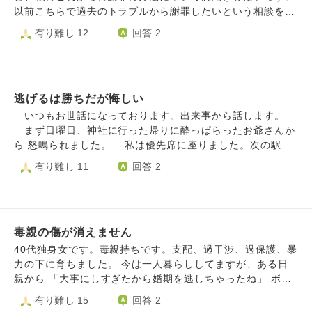
以前こちらで過去のトラブルから謝罪したいという相談をし
た時にお寺にいって謝罪しなさいという風にアドバイスをい
有り難し 12
回答 2
ただきました。 それから毎朝通っているのですが、最近You
Tubeの動画で神様が参拝者にきてほしくないときに起こる
ことがあるという動画を見ました。そこに心当たりがある出
来事がいくつかあって「蛇の死骸がある、物が壊れる」とい
逃げるは勝ちだが悔しい
うものなのですが、当時これらの出来事が起きても「近所の
猫がしとめたのかな」と思ったり、私の不注意でスマホを落
いつもお世話になっております。出来事から話します。
として画面が割れてしまった、と思っていました。 しかし
まず日曜日、神社に行った帰りに酔っぱらったお爺さんか
今日デカい蝮のような蛇が胴体からぶつ切りにされたものが
ら 怒鳴られました。 私は優先席に座りました。次の駅で
道に落ちているのを見つけてこのまま謝罪のために通いつづ
私の右隣に座ったお客様が 立たれてひとつ置いて隣に座っ
有り難し 11
回答 2
けてもいいのだろうか？と思いました。 謝罪をすることに
たおじいさんの手元が見えました。 在来線の優先席で、
なったトラブルについては言えないのですが、途中でやめて
缶入りの酒を飲んでいました。 うわ、目ぇ合わさんとこ。
もいいような内容のものでもなく、しかしお寺の神様がきて
と思い、何かアクションがあったら 逃げられるようにさり
ほしくないというメッセージをだしているのにお寺に行くわ
げなく横目で観察していたら、おじいさんは 私を凝視して
けにもいかず、これからどうやって謝罪し続けていけばいい
毒親の傷が消えません
きます。 次で私の降りる駅に着いたので、優先席近くの
かわかりません。 これからの対応をおしえてください。
ドアの前に立ったら やはり私を凝視しています。危険を察
40代独身女です。毒親持ちです。支配、過干渉、過保護、暴
知して遠くのドアの前に逃げたら 「なんだ、ばか女」 と怒
力の下に育ちました。 今は一人暮らししてますが、ある日
鳴られました。 この事は警察官の方と駅員さんに報告
親から 「大事にしすぎたから婚期を逃しちゃったね」 ボソ
し、警察官の方からは 「次から電車内でトラブルに遭遇し
ッと呟かれ、唖然としました。気が変になりそうでした。
有り難し 15
回答 2
たら、車内で110番して。 降りた駅の所轄の警察官がホーム
ああ本当にクソ親なんだなと思いました。両親共に私が楽し