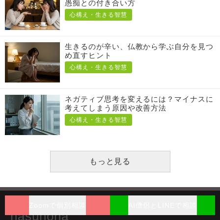
愚痴との付き合い方
心構え・生きる智慧
生きるのが辛い、仏教から学ぶ自分を見つ
め直すヒント
心構え・生きる智慧
ネガティブ思考を変えるには？マイナスに
考えてしまう原因や改善方法
心構え・生きる智慧
もっと見る
Zoomで個別相談
AI僧侶とLINEで相談
hasunoha