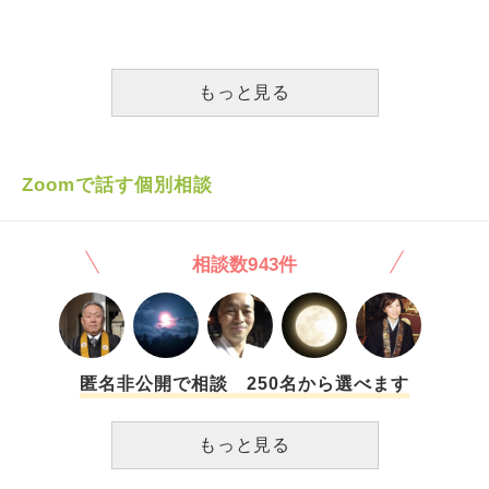
理痛に耐えるのも2時間おきに血を見るのももう辛いです。
静になれなかったことや感情的になってしまったことなど、
ります。このまま知らないふりを貫いて堂々としているので
女であることが惨めじゃなく思えるようになりたいです。
反省の言葉を何度も述べましたが、上司達は「全く反省して
良いのでしょうか、身近な誰かに相談すべきでしょうか？
いるように見えない」「あなたは暴力を振るったんだ」と何
度も何度も言われ、私はストレスで退職してしまいました。
もっと見る
結局、上司Aは私が去った後3ヶ月間も経たずに復帰し、今ま
での暴言などなかったことになったのか、今も変わらず同じ
役職で働いています。 暴力とはいっても、掴みかかったわ
けでもモノを投げつけたわけでもないし、何か壊したわけで
Zoomで話す個別相談
もないし、殴ったわけでもない。ただ手に持っていた毛布を
机に叩いてしまっただけで、何度も暴力だと言われたことが
受け入れられないです。 反省していないわけではありませ
相談数943件
ん。でも「どんな理由でも殺人をしていい理由にはならない
でしょ！」「自分のしてしまったことを悔め！」としつこく
言われ、そこまでのことをしたとはどうしても思えません。
馬鹿正直に毛布を机に叩きつけてしまったことを話してしま
った自分のことも許せずにいます。 退職後、縁あってとあ
る労働組合に相談でき、書記局長から「あなたは何も悪くな
匿名非公開で相談 250名から選べます
いよ、その上司達がおかしい」と言われましたが、退職して
1年経った後も何度もしつこく責められたことがフラッシュ
もっと見る
バックしてとても苦しくて辛いです。 あと、誰も私の思い
を汲んでくれなかったこともとても悲しかったです。 早く