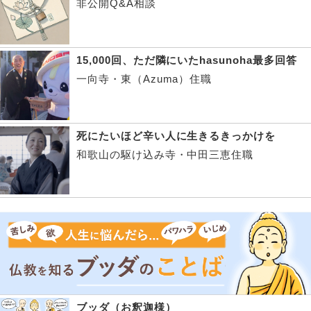
非公開Q&A相談
15,000回、ただ隣にいたhasunoha最多回答
一向寺・東（Azuma）住職
死にたいほど辛い人に生きるきっかけを
和歌山の駆け込み寺・中田三恵住職
ブッダ（お釈迦様）