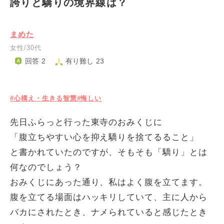
誇りと驕りの境界線は？
まめた
女性/30代
回答 2
有り難し 23
#心構え・生きる智慧
#悔しい
先日ふらっと行った東寺のおみくじに
「腹立ちやすい心を抑え驕りを捨てるること」
と書かれていたのですが、そもそも「驕り」とは
何なのでしょう？
おみくじにあった通り、私はよく腹を立てます。
腹を立てる場面はハッキリしていて、主に人から
バカにされたとき、ナメられていると感じたとき