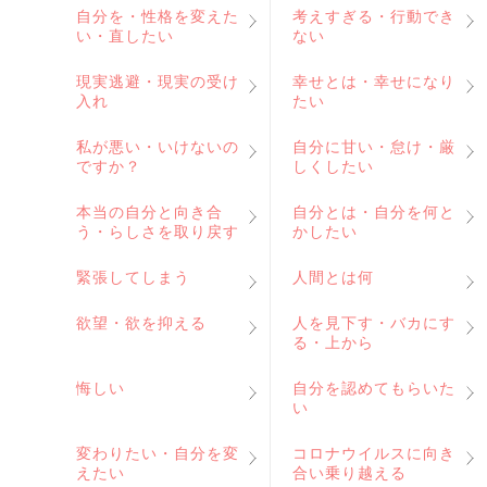
自分を・性格を変えた
考えすぎる・行動でき
い・直したい
ない
現実逃避・現実の受け
幸せとは・幸せになり
入れ
たい
私が悪い・いけないの
自分に甘い・怠け・厳
ですか？
しくしたい
本当の自分と向き合
自分とは・自分を何と
う・らしさを取り戻す
かしたい
緊張してしまう
人間とは何
欲望・欲を抑える
人を見下す・バカにす
る・上から
悔しい
自分を認めてもらいた
い
変わりたい・自分を変
コロナウイルスに向き
えたい
合い乗り越える