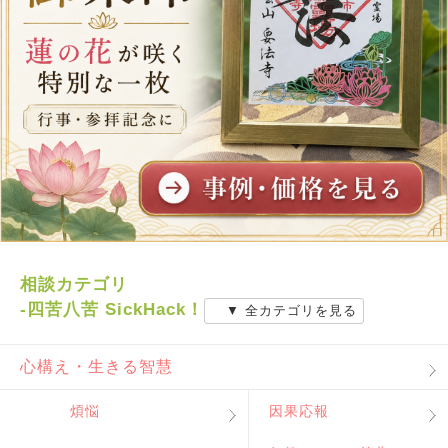
相談カテゴリ
-四苦八苦 SickHack！
▼ 全カテゴリを見る
心構え・生きる智慧
煩悩
因果応報