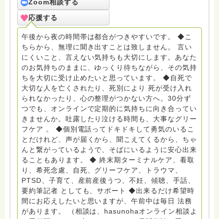
ターミナルケア、看取り、グリーフケア、希死念慮、自
Zoom相談する
死、産前産後うつ、育児、DV、デートDV、トラウマ、
応援する
PTSD、傾聴トレーナー、手話、要約筆記、行政相談
員、女性支援員、小学校 中学校支援員としても、ケア
午後から夜の時間帯は都合がつきやすいです。 ◆こ
サポートをしています。 ◆一般社団法人『グリーフケア
ちらから、無理に聞き出すことは致しません。 言い
ともしび』理事長 【ともしび遺族会】運営 毎月 第１
にくいこと、言えない気持ちも大切にします。あなた
金・昼夜2回開催（大阪駅前第3ビル） 14：00〜，18：
のお気持ちのままに、ゆっくり待ちながら、その気持
00〜 お問い合わせ申込⬇️こちらから
ちを大切に受け止めたいと思っています。 ◆自死で
griefcare.tomoshibi@icloud.com ＊この活動は皆さま
大切な人を亡くされたり、死別により 死が受け入れ
のご支援により支えられております。ご協力をよろしく
られなかったり、心の整理がつかない方へ。30分ず
お願いします。 ゆうちょ銀行 口座番号 普通408-
つでも、オンラインで定期的に気持ちに向き合ってい
6452769 一般社団法人グリーフケアともしび ◆『ビハ
きませんか。吐露したり泣ける時間も、大事なグリー
ーラサロン おしゃべりカフェひだまり』 ビハーラ和歌
フケア 。 ◆個別電話ってドキドキして勇気のいるこ
山代表 居場所運営 問い合わせ申込⬇️こちらから
とだけれど、声が届くから、聞こえてくるから、ちゃ
griefcare.tomoshibi@icloud.com ◆GEはしもとサピュ
んと繋がっているようで、そばにいるように安心出来
イエ 所属 （Gender Equity 誰もが自分らしく生きるこ
ることもあります。 ◆ 終末期ターミナルケア、看取
とができる社会をめざして）DV・女性支援 ◆認定NPO
り、希死念慮、自死、グリーフケア、トラウマ、
京都自死自殺相談センターSotto 元グリーフサポート委
PTSD、子育て、産前産後うつ、不妊、傾聴、手話、
員長（2018〜2024） ◆保育士.幼稚園教諭.小学校教諭.
要約筆記者 としても、サポート ◆出来るだけ希望時
レクリエーションインストラクター.中学校DV授業 10年
間にお応えしたいと思いますが、午前中は毎日 法務
間 保育 教育の現場で 総主任として勤めた経験も生かし
があります。 （相談は、hasunohaオンライン相談よ
つつ、お話できることがあれば 幸いです。 いつも あな