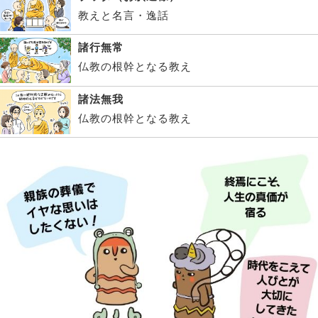
教えと名言・逸話
諸行無常
仏教の根幹となる教え
諸法無我
仏教の根幹となる教え