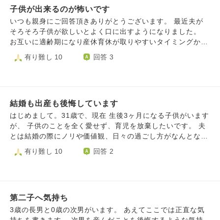
子供が出来るのが怖いです
いつも親身にご回答頂きありがとうございます。 最近夫が
そろそろ子供が欲しいとよく口に出すようになりました。
お互いに適齢期になり産休育休が取りやすいタイミングから
逆算すると確かにちょうど良い時期なのだと頭では分かって
有り難し 10
回答 3
いるつもりです。 しかし気持ちが追いつかず、不安が勝っ
てしまいます。 自分の生い立ち(両親は授かり婚でした。そ
のためか喧嘩が絶えず私さえ居なければ良かったのにと言わ
れたり、置き去りにされたりしました)や収入、メンタル
結婚も出産も後悔しています
面、体型の変化等々考えてしまい、私は親になるべきではな
いと思ってしまいます。 夫は支えていくから大丈夫と言っ
はじめまして。31歳で、現在 生後3ヶ月になる子供がいます
てくれますが、自分の中で踏ん切りがつきません。 どうし
が、 子供のことを全く愛せず、育児を放棄したいです。 夫
たらよいでしょうか。
とは結婚の際にノリや価値観、日々の過ごし方がなんとなく
合わない気もしたのですが、容姿と優しさと収入に惹かれ、
有り難し 10
回答 2
またその当時は実家とも折り合いが悪かった為(過干渉)縁を
切りたく、縁を切ることに賛成して、結婚してくれる夫を選
び結婚しました。 周りも結婚していたので、焦ったという
のもあります。 そして、周りが出産していたことや家庭を
第二子へ気持ち
持つことへの憧れから妊娠・出産にいたりました。 ところ
が、出産して結婚への妥協や両親と勢いで縁を切ってしまっ
3歳の長男と0歳の次男がいます。 あえてここでは正直な気
たこと（頼れなくなった） それにより、両家の仲を悪くし