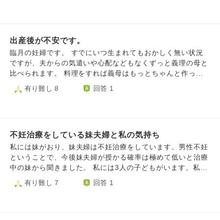
思いクリニックを受診することにはしているのですが、こち
産んだ事に後悔はありません。産まれてきた時 「この子の
らでもいろいろなお言葉をいただき気持ちの整理の足掛かり
ために生きなければ」 と思った気持ちに嘘はありません。
にさせていただけたらありがたいです。 よろしくお願いい
育児は大変ですが我が子を憎いとは1ミリも思いません。 し
たします
出産後が不安です。
かし今 「命は繋いだ。役目は終わった。」 という気持ちが
強いです。 端的に言ったら「◯んでもいいや」です。 医療
臨月の妊婦です。 すでにいつ生まれてもおかしく無い状況
機関の検査を受けたところ 産後うつの傾向は強いとの結果
ですが、夫からの気遣いや心配などもなくずっと義理の母と
でした。 元々通院していた精神科への受診と投薬、カウン
比べられます。 料理をすれば義母はもっとちゃんと作って
セリングは再開しています。 産後の情緒の乱れと言われれ
いた、出汁から取った料理だった、上手く作れないなら別の
有り難し 8
回答 1
ばそれまでです。 まだ新生児で親の曇った表情などわから
もの作れ……など。挙句「面白いから写真撮って母さんに送
ないかもしれませんが、子供の前では無理矢理笑顔を作りま
るわ」と言われました。 流石にそれは酷いのではと抗議し
す。 生きることは辛い事ですね。 どうかこの子には辛い
ても全部「冗談に決まってるじゃん」と流されます。 決ま
事、苦しい事より楽しい嬉しい事が一個でも多い人生であり
っているのでしょうか。私には本気にしか聞こえませんでし
ますように。 乱文長文失礼しました。
不妊治療をしている妹夫婦と私の気持ち
た。しかし、何を言っても冗談を受け流さない私が悪いと言
われます。 面白くも無い冗談を言われ、ずっと義母と比べ
私には妹がおり、妹夫婦は不妊治療をしています。男性不妊
られ本当に辛いです。死にたくなります。 産休で家にいれ
ということで、今後妹夫婦が授かる確率は極めて低いと治療
ば家事を全て私がやるのも当然と言われ、料理も義母のよう
中の妹から聞きました。 私には3人の子どもがいます。私は
に完璧に作れと言われても理解できません。生活費なども働
四人目を希望していますが、四人目と聞いたら、妹の気持ち
有り難し 7
回答 1
いていた時同様の額を私は出していますし、産休に入れたの
を思うと、3人で十分かと自分に言い聞かせています。とは
もその手当も全て私が労働者として得た権利だと思うので夫
いえ、四人目を望む自分の気持ちに蓋をしながら、悶々とし
には無関係に思えます。 なのにどうして私がここまで追い
ていて、この状況で、四人目を望む私は思いやりがない人間
詰められなくてはいけないのか。あまりに理不尽で、全てが
でしょうか。自分の叶えたいことに貪欲になってもよいのか