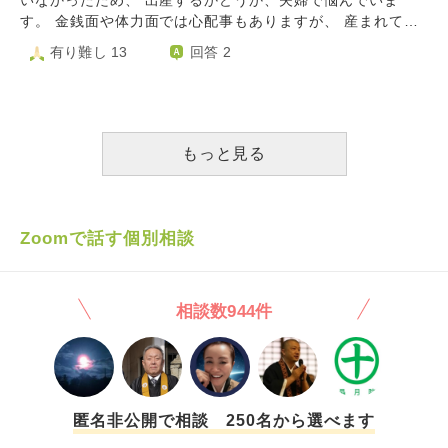
いなかったため、 出産するかどうか、夫婦で悩んでいま
た。 夫にこのことを話すと、「堕ろすことはとても残念で
す。 金銭面や体力面では心配事もありますが、 産まれてし
悲しいけど、産むのはあなただし、あなたが一番大切だから
まえば、何とかなるんだろうなとも思います。 ですが「ま
有り難し 13
回答 2
尊重する。」と言ってくれました。 子供を育てられる自信
たあの１から育児をする日々を予想した時の気後れ」 「こ
はありません。 夫は子供が大好きなので、せめて夫が都内
の10年を育児に費やしてきて、もうこれ以上はという気持
に一緒にいてくれたら...とないものねだりをしてしまいま
ち」 「せっかく授かった命と、こちらの都合を天秤にかけ
す。 頭ではこんな自分が子供を産むべきではないし堕ろし
る罪悪感」 「産まれたとしても大変なのは、ほんのあと２
た方がいいと思います。 ですが、堕ろすことを考えると涙
～３年という思い」 などがせめぎ合い、なかなか結論が出
もっと見る
が出て怖いと感じてしまいます。 産んだらなんとかなると
せません。 ご指導よろしくお願いします。
いう風に世の人生の先輩方はおっしゃいますが、自分はその
なんとかなるタイプの人間ではないことを分かっています。
自分自身、毒親に育てられたこともあり、ちゃんとした普通
Zoomで話す個別相談
の子育ても知らないため、産んだら子供を不幸にしてしまう
と考えてしまいます。 自分が甘いことは承知しています。
ですが何か言葉が欲しいです。よろしくお願いします。
相談数944件
匿名非公開で相談 250名から選べます