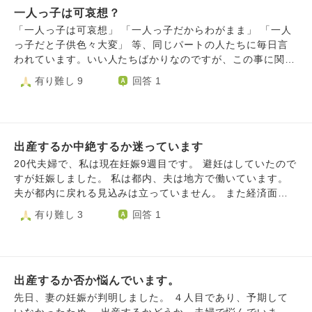
どうでも良くなります。 「そこまで言うなら私ではまとも
一人っ子は可哀想？
悩んでいます。
に育てられないだろうから、あなたのお母さんに育てて貰え
「一人っ子は可哀想」 「一人っ子だからわがまま」 「一人
ばいい」と言ったところ怒り出しました。意味がわかりませ
っ子だと子供色々大変」 等、同じパートの人たちに毎日言
ん。欠陥品の私より完璧な大好きなママと子育てした方がき
われています。いい人たちばかりなのですが、この事に関し
っと夫も楽しいはずです。 正直、もはや夫にも酷いようで
ては触れないで欲しいです。 何故可哀想なのかもわかりま
有り難し 9
回答 1
すがお腹の子にも何も感情がありません。今の私をかろうじ
せんし、娘の育児が本当に大変で一人っ子 と決めていま
て生かしてくれるのは、泣いていた時もずっと側に居てくれ
す。 私のワガママ？酷いかもしれませんが、2人目=また1か
たペット達です。彼らのために変な気を起こさずひとまず生
ら子育て は人生の時間の無駄というふうに考えてしまいま
活しています。 ただ、今よりさらに不安なのは産後です。
す。 子供が嫌いなわけではないですし、娘のことは大好き
産前の今ですらこんな調子なのに、産後の余裕がない状況で
出産するか中絶するか迷っています
です。 一人一人性格なども違うので、一人っ子は楽という
私は耐えられるのか。本音を言えば私は死んでいいから後は
考えも本当にやめて欲しいです。 今の会社をやめるつもり
20代夫婦で、私は現在妊娠9週目です。 避妊はしていたので
夫に任せたい。でもペット達に会えなくなるのは寂しい。彼
はないですし、2人目の予定もありません。 ですが、毎日言
すが妊娠しました。 私は都内、夫は地方で働いています。
らのお世話だけしていたい。もうそんなことばかり考えてい
われ、毎晩考え込んで泣いてしまいます。頭がおかしくなり
夫が都内に戻れる見込みは立っていません。 また経済面も
ます。 母性なんて今のところ皆無です。愛しているのはペ
そうです。 相談、質問というより どこかに吐き出したかっ
厳しい状況です。 その上、私は昔からずっと子供嫌いであ
有り難し 3
回答 1
ット達だけです。そんな家庭に生まれて赤ちゃんも不幸にな
たです。 一人っ子は可哀想なことのほうが多いんでしょう
り、子供が欲しくありませんでした。 そのため出産した後
ってしまうのではないか、こんなこと考える時点で母親失格
か。まだ若いのに、2人目を考えていないことが悪いことな
に子供を可愛いと思える自信がありません。 自分は虐待し
なのではと鬱々としています。 私が死んだら楽になれるの
んでしょうか。
てしまう親になるのではないかと感じているほどです。 仕
でしょうか。生んだら、子供だけ無事に取り出して母体は気
事を頑張りたい気持ちも強いため、子供を堕ろしたいと考え
にしなくていいと伝えても許されるでしょうか。 質問にな
出産するか否か悩んでいます。
ていました。 しかし、検診でどんどん子供が成長し心音な
っていなくてすみません
ども聞いてしまうと、堕ろすことがとてつもなく怖いことだ
先日、妻の妊娠が判明しました。 ４人目であり、予期して
と感じるようになり、どうすればいいか分からなくなりまし