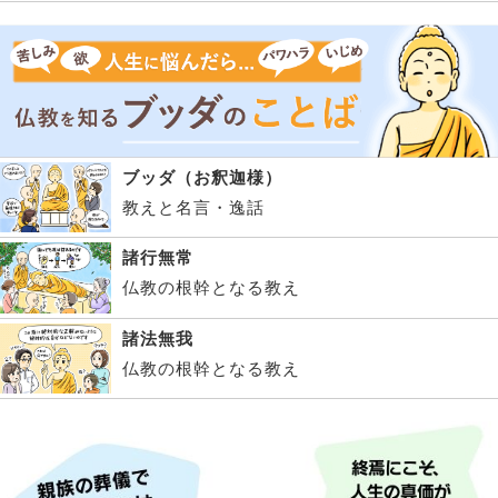
ブッダ（お釈迦様）
教えと名言・逸話
諸行無常
仏教の根幹となる教え
諸法無我
仏教の根幹となる教え