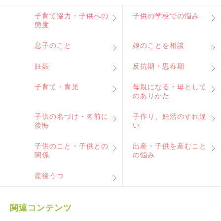
子育て協力・子供への
子供の学校での悩み
態度
息子のこと
娘のことを相談
妊娠
反抗期・思春期
子育て・育児
母親になる・母として
のありかた
子供の名づけ・名前に
子作り、妊活のすれ違
後悔
い
子供のこと・子供との
出産・子供を産むこと
関係
の悩み
産後うつ
関連コンテンツ