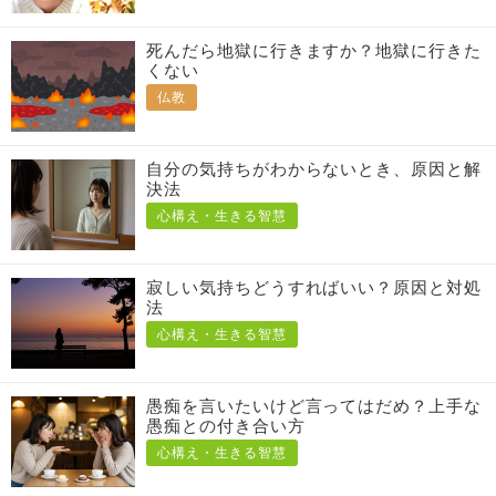
死んだら地獄に行きますか？地獄に行きた
くない
仏教
自分の気持ちがわからないとき、原因と解
決法
心構え・生きる智慧
寂しい気持ちどうすればいい？原因と対処
法
心構え・生きる智慧
愚痴を言いたいけど言ってはだめ？上手な
愚痴との付き合い方
心構え・生きる智慧