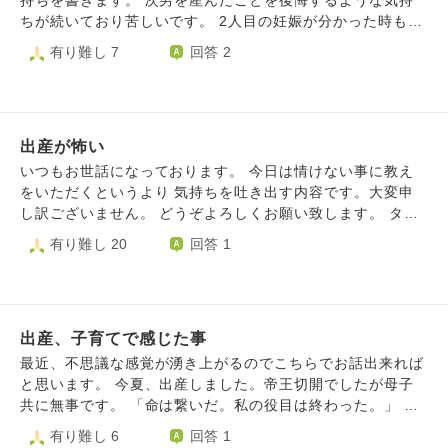
持ちを書きます。 次男を産んだことを後悔するような気持
てしまったこと、旦那と合わないことにようやく気づきまし
ちが続いており苦しいです。 2人目の妊娠が分かった時も、
た。 また、義実家も良い方達なのですが、静かであまり合
今の幸せを手放すような気持ちになり不安だったのですが、
有り難し 7
回答 2
わず、貧乏なところも気になります。 自分で選んだ道でし
出産後はそのような不安はなく2人子供を持てたことへの喜
たが、誰にも頼れず、すごく孤独です。 そんな気持ちがお
びを感じていました。次男のことも大切に思っていました。
そらく子供に向いてしまい、現状を受け入れられず、産後の
ところが、生後3ヶ月前に目があいづらいことが気になり、
メンタルも相まって産後鬱→鬱になってしまいました。 世
信頼するシッターさんにも指摘を受けたことから、障害があ
話をするどころか顔を見るのも泣き声を聞くのも苦痛になっ
出産が怖い
るのではないかと疑うようになりました。今生後5ヶ月前で
てしまい、現在は乳児院に預けており、月末からは義実家に
すが、実際笑顔が少なかったりクーイングがなかったり長男
いつもお世話になっております。 今日は情けない事に教え
同居しお世話を義母と主人にお願いする予定です。 心療内
とは違う様子が多いです。 将来への不安が強くなり、それ
をいただくというより 気持ちを吐き出す内容です。大変申
科にもかかっていますが、原因は上記のことであると、なん
と同時に次男への気持ちが変わってしまったように思いま
し訳ございません。 どうぞよろしくお願い致します。 タイ
となくわかっているので一向に良くなりません。ほぼ寝たき
す。 長男に障害があっても受け入れられるのに、次男に障
トルの通りです。 出産まであと一か月と少しなので今日は
有り難し 20
回答 1
りの状態が続いています。 これから先永遠にこの子供を育
害があったら受け入れられないなんて、人として最低だと思
病院の説明会に 行って来ました。詳しい説明と勉強の為に
てることに人生を費やさなければならないと思うと辛いで
っています。 そもそも、4人家族への憧れというすごく自分
参加しましたが、 リアルな出産の流れを聴いて怖気づきま
す。 両家の仲もよく育ちも良く、幸せそうな友人等が羨ま
本位な考えで2人目を望んだことが間違いだったのではない
した。 点滴と採血を開始まで泣きながら20分くらい毎回か
しくてたまりません。 私はどうしたらよいのでしょうか。
か、自分はありのままの2人の子を愛すことができるような
かるような 自分には耐えられる自信がないです。 心療内科
離婚して親権を渡すか(主人は娘が大好きで、既にこの話を
人間ではなかった、と思っています。 もし障害があった
出産、子育てで感じた事
の医師に相談して当日は興奮を抑える薬を いただく予定で
しており、最悪そうするよと言ってくれています)、我慢し
ら、大切な長男の幸せを守れないのではないかと不安です。
すが、それだけで何とかなるとは 到底思えませんでした。
最近、不思議な感覚が湧き上がるのでこちらでお話出来れば
て育てていくか、親に謝罪し両家の仲をなんとかする
次男を産んだことで今の幸せがなくなっていくのではないか
今とても情けない気持ちです。 読んでいただいて誠にあり
と思います。 今夏、出産しました。帝王切開でしたが母子
か....... 自分が悪いことは承知ですが、アドバイスいただけ
と考えてしまいます。 強くて愛情たっぷりの母でありたい
がとうございました。
共に無事です。 「命は繋いだ。私の役目は終わった。」 そ
ますと幸いです。
のに、こんなことばかり考えて日々の生活を大切にできてお
んな気持ちが続いています。 元々、生きづらいなー。◯ん
有り難し 6
回答 1
らず、生き地獄のような毎日です。 このままではまずいと
でもいいなーと思いながら生きている部分はありました。