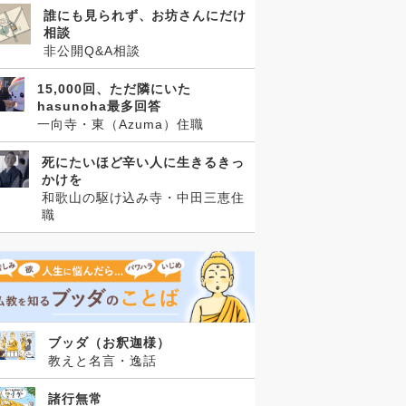
誰にも見られず、お坊さんにだけ
相談
非公開Q&A相談
15,000回、ただ隣にいた
hasunoha最多回答
一向寺・東（Azuma）住職
死にたいほど辛い人に生きるきっ
かけを
和歌山の駆け込み寺・中田三恵住
職
ブッダ（お釈迦様）
教えと名言・逸話
諸行無常