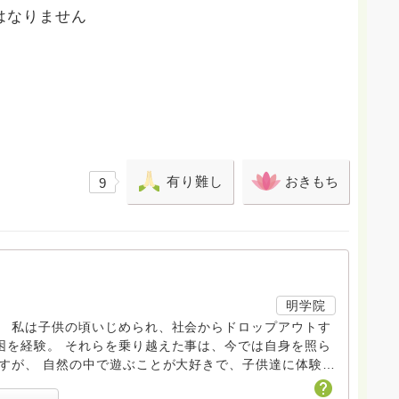
はなりません
有り難し
おきもち
9
明学院
。 私は子供の頃いじめられ、社会からドロップアウトす
困を経験。 それらを乗り越えた事は、今では自身を照ら
ますが、 自然の中で遊ぶことが大好きで、子供達に体験活
ております。 お寺では草花葬墓地などの永代供養も宗派