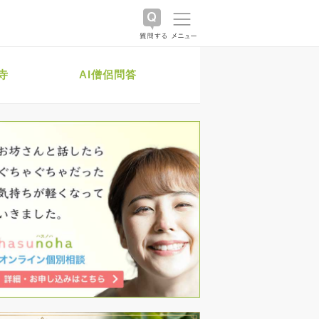
寺
AI僧侶問答