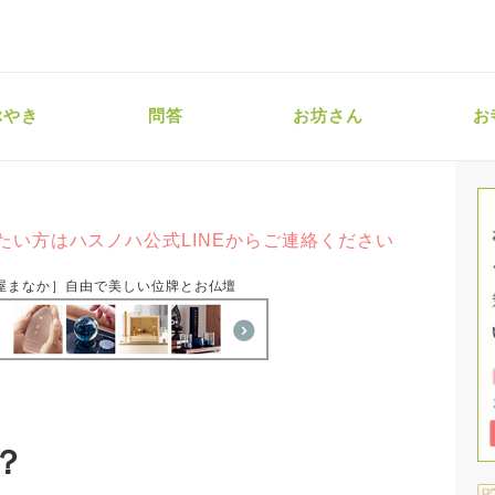
ぶやき
問答
お坊さん
お
たい方はハスノハ公式LINEからご連絡ください
屋まなか］自由で美しい位牌とお仏壇
？