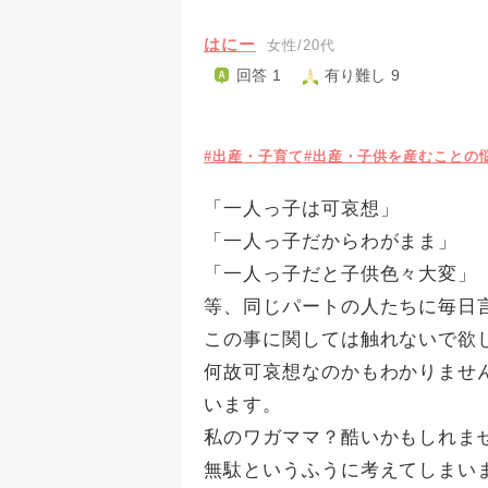
はにー
女性/20代
回答 1
有り難し 9
#出産・子育て
#出産・子供を産むことの
「一人っ子は可哀想」
「一人っ子だからわがまま」
「一人っ子だと子供色々大変」
等、同じパートの人たちに毎日
この事に関しては触れないで欲
何故可哀想なのかもわかりませ
います。
私のワガママ？酷いかもしれませ
無駄というふうに考えてしまい