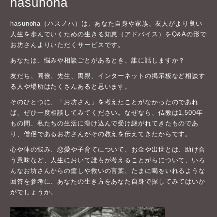
hasunoha
hasunoha（ハスノハ）は、あなた自身や家族、友人がより良い
人生を歩んでいくための生きる知恵（アドバイス）をQ&Aの形で
お坊さんよりいただくサービスです。
あなたは、悩みや相談ごとがあるとき、誰に話しますか？
友だち、同僚、先生、両親、インターネットの掲示板など相談す
る人や場所はたくさんあると思います。
そのひとつに、「お坊さん」を考えたことがなかったのであれ
ば、ぜひ一度相談してみてください。なぜなら、仏教は1,500年
もの間、私たちの生活に溶け込んで受け継がれてきたものであ
り、僧侶であるお坊さんがその教えを伝えてきたからです。
心や体の悩み、恋愛や子育てについて、お金や出世とは、助け合
う意味など、人生において誰もが考えることがらについて、いろ
んなお坊さんからの癒しや救いの言葉、たまに喝をいれるような
回答を参考に、あなたの生き方をあなた自身で探してみてはいか
がでしょうか。