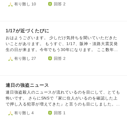
の虐殺も止まらず、ここがもう人間の限界です。正義なき暴
有り難し 10
回答 2
力が世界を支配する時代に逆戻りしてしまいました。もう未
来はありません。 日本は平和ボケしたまま米中露に侵略さ
れて分割統治されます。日本人の大半は虐殺されます。私達
に未来はありません。人間に未来はありません。 極楽浄土
1/17が近づくたびに
もないので、殺された後は過酷な生存競争の中に生み出され
ます。死と虐殺しかこの世界には残りません。 馬鹿馬鹿し
おはようございます。 少しだけ気持ちを聞いていただきた
いと思うなら今の国際情勢と人間の本能を見てください。世
いことがあります。 もうすぐ、1/17、阪神・淡路大震災発
界最大の軍事力を持っている米国が自国第一主義、覇権主義
生の日が来ます。今年でもう30年になります。 ここ数年で
に走っていることで、人間の欲望の蓋は完全に外れてしまい
すが、この日が近づくにつれ、心が傷んだり、ざわついた
有り難し 27
回答 2
ました。奪い合いの世界です。 未来なんてない。平和な世
り、ふと涙が止まらなかったりというふうになりました。
界なんてもう妄想の産物でしかありません。どうしてこんな
私は中学2年の時に、神戸であの揺れを経験しました。私の
世界になった。どうしてこんな世界に生まれてしまった。
住んでいる地域は家が倒壊したり、人が多く亡くなったとい
うところではなかったのですが、ガスも水道は3ヶ月通じな
連日の強盗ニュース
いという生活を送りました。 私の家族や近しい親族、友人
も皆無事でしたが、火災で立ち上る煙や真っ赤に染まる当日
連日強盗殺人のニュースが流れているのを目にして、とても
の夜の空、液状化現象、、、 あの日の揺れ、体験したこ
怖いです。 さらにSNSで『家に住人がいるのを確認した上
とは忘れることはありません。 もちろん、ずっと前からこ
で押し入る犯罪が増えてきた』と言うのも目にしました。コ
の日を迎える辺りはあの震災のことに思いを寄せておりまし
メント欄では日本は治安が悪くなったから武装すべきだ、催
有り難し 4
回答 1
たが、ここまで辛く涙が出てくるほどではなく、もっと冷静
涙スプレーを携帯すべき。枕元にナイフを置いているとかい
に向き合えていたと思います。 若かった頃は日々の学校や
ろんな意見があり、見ていたら怖くて眠れなくなりました。