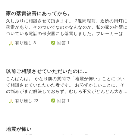
受験、社会人になってからは仕事や自分のことで精一杯だっ
こんなこと考えすぎだと私も思っていたんです。 でもちょ
たこと、また関西で生活していたので、周りにたくさん同じ
うど5ヶ月前、我が家も空き巣に入られてしまいました。 窓
体験をした方も多かったのもあり、今ほど辛いと感じなかっ
家の落雷被害にあってから。
を割らずバールでこじ開けられ、部屋はぐちゃぐちゃにされ
たのかもしれません。 東京での生活が10年を超えて、その
ていました。 その後すぐに窓は鍵を追加し、防犯カメラも
久しぶりに相談させて頂きます。 2週間程前、近所の街灯に
間に子供が生まれて、40歳を超え、いろいろなことが感じら
設置しましたが、こういうことって本当に起きるんだと実感
落雷があり、そのついでなのかなんなのか、私の家の外壁に
れるようになり、自分が生き残ったことは当たり前ではな
してしまいました。 だから我が家にも強盗が来るかもと思
ついている電話の保安器にも落雷しました。ブレーカーは大
い、ということがわかったのかもしれない、とも思います。
ってしまいます。 幼い子供がおり、子供に何かあったらど
丈夫で、保安器のすぐそばにあるエアコンのみ故障し、他の
有り難し 3
回答 1
近年立て続けに起こっている大きな災害に遭われた方のこと
うしよう、家の中も安心できず安心できる場所がなくハラハ
家電は無事でした。因みに、他2軒被害にあっています(テレ
もよく考えるようにもなりました。 しかし、このところ、
ラしてしまいます。 何かアドバイスをいただけませんか。
ビが壊れた・エアコンが壊れた)。 そこまでは良いのです
あまりに心が痛み、掻き乱れる時間が長く続き、これはちょ
が、落雷があった時、家の中で『パァ～ン』と音がして、怖
っと…とも思うようになりました。 なるべく心を穏やかに
い思いをしました。それ以降、雷が怖すぎて『雷がなったら
日々の仕事や生活をこなしていく。 これが周り回って社会
以前ご相談させていただいたのに…
また家だけに落ちるんじゃないか？』『火事になるんじゃな
や困っている人の少しでも助けになっている、と普段から考
いか？』とずっと考えてしまいます。 電気屋さん曰く、外
こんばんは。 かなり前の質問で「地震が怖い」ことについ
えているのですが、特にここ数年の1/17あたりの心の振れ幅
壁の電話保安器にはよく落雷するらしいので、次に落雷して
て相談させていただいた者です。 お恥ずかしいことに、そ
が大きく、自分でもただただ辛く悩んでおります。 気持ち
も家の中に入らないように、繋がってた線を外して貰ったり
の悩みがまだ解決しておらず、むしろ不安がどんどん大きく
を聞いていただき、ありがとうございました。
(家の中の送り線・保安器はそのまま)、雷サージ対応のコン
なっているような気がします。 特に、先日南海トラフ地震
有り難し 22
回答 1
セントを買ってみたりしたのですが、それでも嫌だと思って
の注意報が出てからよりひどくなってしまいました。 何を
しまいます。 いろんな人に愚痴をこぼしています(かなり迷
していても不安で、日中我慢して我慢して、夜になるとその
惑だと思います)が、それでも怖いです。『気にしすぎ』
不安があふれてきて眠れず、また朝になって、というのが注
『そんな何回も落ちてたまるか！』『たまたま』『何回もあ
意報が出たその日からずっと続いています。 ひどい時は夜
り得ない』と言われますが、それでも恐怖でちょっとした音
地震が怖い
に涙がとまらなくなってしまい、家族に背中をさすってもら
でもビクついたり、屋根に穴が空いてるんじゃないか(完全