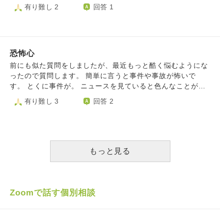
はあまり気にしていないようなのですが、万が一ということ
有り難し 2
回答 1
を考え出すと頭の中でグルグルと悪い考えが止まらなくなり
ます。 自分もかつて、数日後に行こうとしていた場所で重
大事件が起きたり、これは事件ではありませんが猛スピード
の信号無視の車にあわや接触ということもありました。 も
恐怖心
しあの時現場に居合わせていたらという不安と、どのように
向き合えばいいのかわかりません。 また自分は起きてしま
前にも似た質問をしましたが、最近もっと酷く悩むようにな
ったことよりも、起きたかもしれないことのほうが遥かに気
ったので質問します。 簡単に言うと事件や事故が怖いで
になってしまう性格で、正直自分でも疲れています。
す。 とくに事件が。 ニュースを見ていると色んなことがあ
りまして… お店や駅、ホテルなどが怖くなってしまいまし
有り難し 3
回答 2
た。 今度恋人と宿泊するのでとても楽しみなのですが、も
し何かあったらと思うと怖くて。 もし怖い目にあったら、
死ぬまでずっと怯えて苦しまなきゃいけないと思うと… 今
の健康が損なわれるのも怖いです。 どうしたらいいでしょ
うか？ 車に乗るのも毎回怖いです。（運転するのは私では
もっと見る
ないですが） 道を歩くのも怖くて、職場に行くのに親につ
いてきてもらっています。
Zoomで話す個別相談