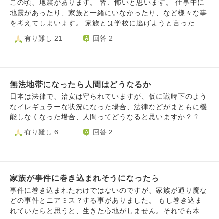
わないと落ち着きません。 前の質問にも書きましたが、私
この頃、地震があります。 皆、怖いと思います。 仕事中に
被害妄想)と思ってしまいます。悪い方に考えてしまうの
は生まれてから一度も恋人ができたことがなく、今年33歳に
地震があったり、家族と一緒にいなかったり、など様々な事
が、私の悪い癖(自他共に認めています)なのですがどうしよ
なりますが、まだ実家に住んでおります。 そのため涙が出
を考えてしまいます。 家族とは学校に逃げようと言った
うも出来ません。 どうすれば気にしないように出来るか、
るたびに母に背中をさすってもらうのですが情けなくて申し
り、食料品などは買ってありますが、心配です。 2週間後に
有り難し 21
回答 2
相談させて頂きたいです。宜しくお願い致します。 ※今年は
訳なくてより涙が出てしまいます。 また、こちらのサイト
は旅行も控えています。 元々、心配症や考え過ぎてしまう
当たり年らしく、新年そうそう車のフロントガラスの飛び石
で優しい言葉をかけていただいたのに、どうしてこの性格を
ことがあり、とても気にしています。
被害にあい、交換(相手あり・100:0で相手の保険で交換)。
直せないのだろうと自責しております。 同じ質問をもう一
→納涼祭で2等5千円相当の物が当たる→落雷被害にあう(今
度してしまうこともすごく勇気がいったのですが、何とか少
ここ)。 宝くじジャンボ買ったら高額当選するんじゃね？っ
しでも荷をおろせないかと投稿させていただきました。 申
無法地帯になったら人間はどうなるか
て言われてますが、当たるもの？ですかね。もちろん買わな
し訳ございませんが、どうぞよろしくお願いいたします。
日本は法律で、治安は守られていますが、仮に戦時下のよう
いと当たりませんが😅
なイレギュラーな状況になった場合、法律などがまともに機
能しなくなった場合、人間ってどうなると思いますか？？？
沢山の人間から恨みを買っているが、法律やコネで守られて
有り難し 6
回答 2
いるような人たち。彼らは真っ先に、ぶっ○されるような気
がするんですが。流石にそんなことは、起きませんか
家族が事件に巻き込まれそうになったら
事件に巻き込まれたわけではないのですが、家族が通り魔な
どの事件とニアミス？する事がありました。 もし巻き込ま
れていたらと思うと、生きた心地がしません。それでも本人