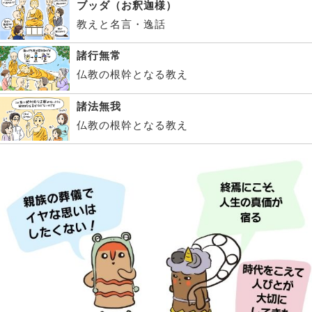
ブッダ（お釈迦様）
教えと名言・逸話
諸行無常
仏教の根幹となる教え
諸法無我
仏教の根幹となる教え