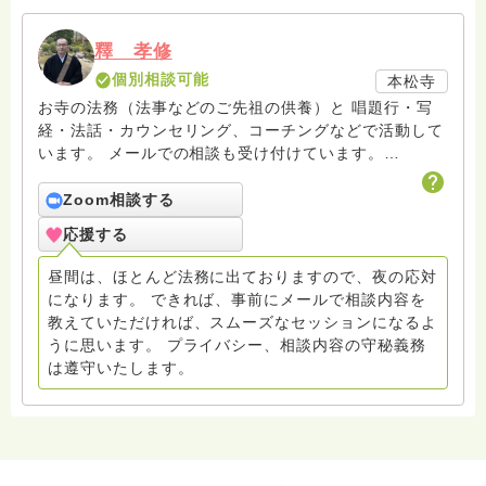
釋 孝修
個別相談可能
本松寺
お寺の法務（法事などのご先祖の供養）と 唱題行・写
経・法話・カウンセリング、コーチングなどで活動して
います。 メールでの相談も受け付けています。
hasunohaの回答後のフォローアップはメールで致して
おりますので、メールでお問い合わせください。また面
Zoom相談する
接でのカウンセリングセラピーをご希望の方もメールで
応援する
連絡をお願いします。
amrita.offcourse@docomo.ne.jp へどうぞ。
昼間は、ほとんど法務に出ておりますので、夜の応対
になります。 できれば、事前にメールで相談内容を
教えていただければ、スムーズなセッションになるよ
うに思います。 プライバシー、相談内容の守秘義務
は遵守いたします。