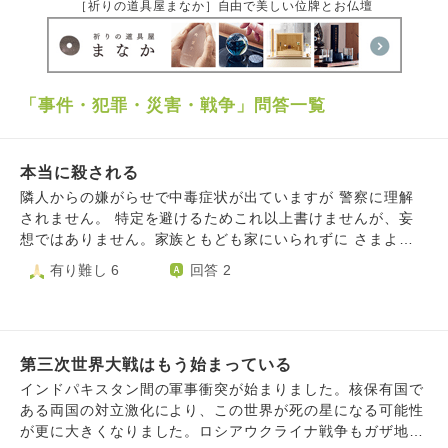
［祈りの道具屋まなか］自由で美しい位牌とお仏壇
「事件・犯罪・災害・戦争」問答一覧
本当に殺される
隣人からの嫌がらせで中毒症状が出ていますが 警察に理解
されません。 特定を避けるためこれ以上書けませんが、妄
想ではありません。家族ともども家にいられずに さまよっ
ていますが、お金がつきてきました。 遠方の主治医の先生
有り難し 6
回答 2
は、医師でさえこの症状を知らない人が多いからね、とおっ
しゃいました。現に救急車で運ばれて訴えてもムダでした。
だから何だ？という話ですが、もうがんばれません。
第三次世界大戦はもう始まっている
インドパキスタン間の軍事衝突が始まりました。核保有国で
ある両国の対立激化により、この世界が死の星になる可能性
が更に大きくなりました。ロシアウクライナ戦争もガザ地区