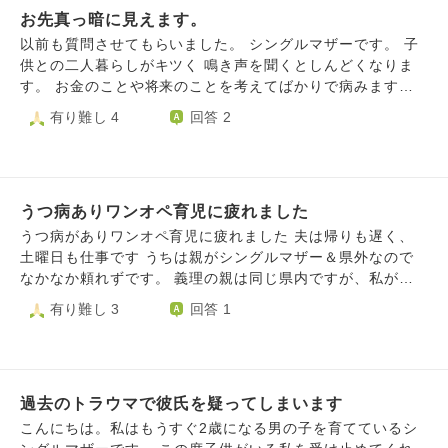
た。なのに、とにかく寂しく、私の自己肯定感はとても低い
お先真っ暗に見えます。
つか頼れる人がいなくなった時のため、甘えないように、
です。 母を反面教師にして、自分の感情で怒鳴り散らした
「ひとりきりで」何でもできるようになっていなくてはと焦
以前も質問させてもらいました。 シングルマザーです。 子
り、否定したりするのは辞めよう。私は子供に優しくしたい
ります。 子供の頃に父を亡くし、元主人からは突然離婚を
供との二人暮らしがキツく 鳴き声を聞くとしんどくなりま
と、出来ると思って出産しました。 しかし、私は何度も息
切り出され去っていきました。何かと突然失うものが多い人
す。 お金のことや将来のことを考えてばかりで病みます。
子を否定することを言い、何度もヒステリックに怒鳴り散ら
生でした。 やはり「いつか大切な人はいなくなる」という
今、この瞬間を楽しみたいのに この子を育てていくには
有り難し 4
回答 2
しています。たまに、あぁ、母に同じことをされて悲しくて
現実、残酷さ、辛さから自分を守りたいと思うようになりま
お金がかかるという気持ちからどうしたらいいのかわからな
つらくて寂しかったのに同じことをしてしまっている。と思
した。 「頼るのが怖い」「信頼したいけど、きっとこの人
くなります。そこでぐずられるとわけわからなくなります。
います。 母と違う事と言えば、怒ったあと、謝り抱きしめ
も裏切るんだ」「良い人なんていないんだから好きになるも
バリバリ働きたいのにそれもできないし 子供の発熱で早退
ることです。息子と2人きりのためフォローも私がいれない
んじゃない」という思いが拭えません。 独りになっても強
遅刻欠席。 たいして稼げない給料。たまらない貯金と溜ま
といけないことと、自分が寂しかったことを思い出しごめん
く生きていくにはどうしたらよいのでしょうか。
うつ病ありワンオペ育児に疲れました
っていくストレス。 今月、養育費の支払いがとまりまし
ねと抱きしめます。まるでDV男のようです。それでもヒス
た。 お金は欲しいですが相手が何しでかすかわからない相
うつ病がありワンオペ育児に疲れました 夫は帰りも遅く、
テリックを止めることが出来ないのです。 今日は息子にマ
手なのでこれ以上関わるのはやめて、諦めようかなと思った
土曜日も仕事です うちは親がシングルマザー＆県外なので
マがご飯を作ることは当たり前でしょと言われ、なんか腹が
り、でも悔しいとも思ったり。複雑な気持ちです。 金銭面
なかなか頼れずです。 義理の親は同じ県内ですが、私が入
立ち怒鳴り散らしてしまいました。私が怒鳴っている間息子
や精神面全ての面において 男の人に頼ったら終わりと思っ
院を勧められるほどの重度のうつ病なのに 理解が乏しく、
有り難し 3
回答 1
は泣くこともなくじっと黙ってただ耐えます、それがまた苛
ているので常に気を張って稼ぐ方法を考えたり 将来を見据
最近自分達も忙しいという理由で全く娘を預かってくれず、
立ち、謝れと怒ってしまうのです。 息子も自分は意地悪で
えています。 何も考えず再婚する友人もいて それはそれで
孫に会えないとなっていてもなんの連絡も来ません。 結果
優しくない人間だと口にする自己肯定感の低い子になってし
羨ましく思っていて 私にはできないことだなと思っていま
私がワンオペ育児しているのですが、一人の時間もあまりな
まいました。 イライラしない漢方薬を飲んでもダメです。
す。 大好きな職場、でも給料が低い... なかなかシングルマ
ければ鬱もしんどく、家出してしまいたい、逃げ出したい、
一呼吸なんておけません。助けてください。私と一緒にいる
ザーの生活は豊かにならないです。 フルで働いていて子供
過去のトラウマで彼氏を疑ってしまいます
消えたいと思います。 「ママ大好き 一緒にいたい」と言っ
息子が可哀想で、どうしたらいいのか分かりません。
との時間もないけど もっと稼ぎたくてジレンマです。 何を
てくれる娘の言葉で踏みとどまって頑張っていますが、 先
こんにちは。私はもうすぐ2歳になる男の子を育てているシ
優先したらいいのでしょうか。
月限界が来て、自殺未遂までしてしまいました。 自分が限