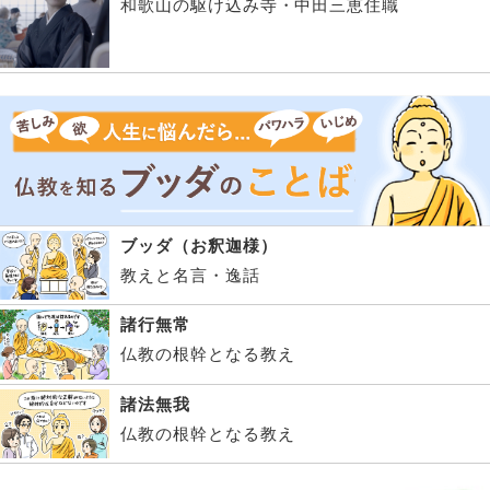
和歌山の駆け込み寺・中田三恵住職
ブッダ（お釈迦様）
教えと名言・逸話
諸行無常
仏教の根幹となる教え
諸法無我
仏教の根幹となる教え