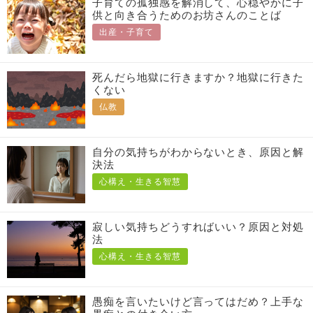
子育ての孤独感を解消して、心穏やかに子
供と向き合うためのお坊さんのことば
出産・子育て
死んだら地獄に行きますか？地獄に行きた
くない
仏教
自分の気持ちがわからないとき、原因と解
決法
心構え・生きる智慧
寂しい気持ちどうすればいい？原因と対処
法
心構え・生きる智慧
愚痴を言いたいけど言ってはだめ？上手な