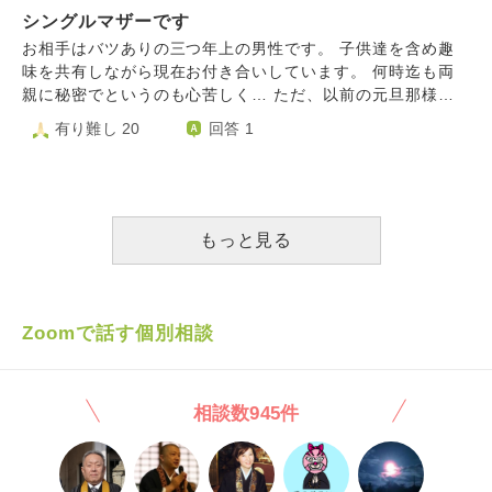
事もしていない。いつかやり直したいと思っても、学歴も職
シングルマザーです
す。。 彼も理解はしてくれていますが複雑な気持ちにはな
歴もない。だから、学校を卒業し、資格を取り、その仕事が
るようです。 お腹にいる子供に関して、自分はどちらでも
お相手はバツありの三つ年上の男性です。 子供達を含め趣
できるようにさせたい。 娘の人生は娘が決める事、私は見
良いと言ってくれています。ただ産むなら今の仕事は辞める
味を共有しながら現在お付き合いしています。 何時迄も両
守るだけ、支援の方にも言われ、わかってはいます。 で
と言っています。(世間体が理由とのことです)勿論他にも
親に秘密でというのも心苦しく… ただ、以前の元旦那様や
も、この話しで娘と会うと、きっと娘を責めてしまう、傷つ
色々理由があることはわかっております。 私自身産みたい
元彼さんの事もあってか、母は仕事も自立してて男なんて必
有り難し 20
回答 1
く言葉を言ってしまう。そうしたら、今度こそ娘は帰って来
という気持ちもありますが、今いる子供のこと、今のタイミ
要ない！と言われた事もあり言い出せません。 父や兄はず
なくなる。今の状況に傷つき帰りたくなっても、もう戻れる
ングかという気持ちとあまり喜んでくれなかった彼の態度に
っと1人っていうのも可哀想だよと言いますが、母が強く…
家がない。悪い流れが想像できます。 母親なのに、娘の気
不安があります。 1人で産み育てようと思えば何とかなるよ
母には子供への愛情が足りない。愛情欲しい時に恋愛したん
持ちを思いやれず、自分の苦しさばかりを言う私は母親失格
うな気もしますがイケイケどんどんな性格で今まで何度も失
だからと言われてしまいます。 看護師という仕事も不規則
です。 突破口を頂きたいです。 長文で、同じ事ばかりを書
敗しています。また妊娠中つわりが酷くほぼ動けない状態が
なため理解してくれてると思ってましたが、不規則で子供達
もっと見る
き、申し訳ありません。
続いておりました。子供もいるため慎重に行動したいです。
が可哀想、家族皆んなが休みの時位休めないのかなども言わ
私は今後どうすればいいのでしょうか。。。
れます。 確かに恋愛をしたのは私です。でも、放置してた
事なんてありません。一緒に寝たり子供達とだけで買い物し
たり出掛けたり、旅行行ったり色んな話したりイベント事は
Zoomで話す個別相談
絶対欠かす事なく参加してました。 看護師で不規則だけ
ど、その分家を購入したり子供達と休みはでかけたり金銭的
に余裕がある生活が出来てます。 現在でも子供達は色々な
相談数945件
事を話してくれるし、素敵な人と出会えたねって言ってくれ
ます。まぁ子供達なりの気遣いもあるのでしょうが… 心配
してくれてるのはわかりますが、何でそこまで言われなくち
ゃいけないのかなとも思います。 そんな母を含めた両親に