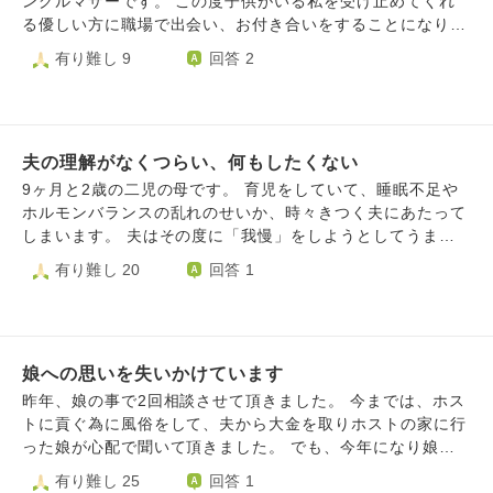
ングルマザーです。 この度子供がいる私を受け止めてくれ
界なんだなと感じています。 義理の親も、非協力的だけど
る優しい方に職場で出会い、お付き合いをすることになりま
「子どもと向き合え」「息子の体調の方が心配」と言ってく
した。 彼は息子が楽しめるような場所を調べてくれ全力で
有り難し 9
回答 2
るし、もう離婚するか家出して逃げてしまいたいです。全て
一緒に遊んでくれたり、息子が好きな食べ物やおもちゃを買
から。 どなたか助けていただけませんか。 すみません
ってくれたりと息子にも真摯に向き合ってくれています。
私にもとても誠実に向き合ってくれているのは伝わっていま
す。 ただ、元夫に不倫された過去があり、どうしても彼を
夫の理解がなくつらい、何もしたくない
疑ってしまう自分がいます。 彼と元夫が別な人ということ
はわかってはいるのですが、どのような心持ちで向き合えば
9ヶ月と2歳の二児の母です。 育児をしていて、睡眠不足や
良いかわかりません。彼は私の過去のことも知っており、不
ホルモンバランスの乱れのせいか、時々きつく夫にあたって
安にさせないようにはすごく心がけてくれています。 どう
しまいます。 夫はその度に「我慢」をしようとしてうまく
かご助言をいただきたいです。
いかず、自分だって頑張ってるのにという態度をとってきま
有り難し 20
回答 1
す。 もちろん私だってわかっています。 日々感謝も伝えて
います。 ただ、心身ともにうまくコントロールできないこ
とがあるんです。 私がほしいのは夫に我慢してもらうこと
ではなく「理解」してもらうことです。 もちろん求めてば
娘への思いを失いかけています
かりではいけないことは、わかっているつもりです。 でも
毎日こんなにも眠れてなくて、体調が思うように整えられな
昨年、娘の事で2回相談させて頂きました。 今までは、ホス
くて、子供のことは守らないといけなくて、頭がおかしくな
トに貢ぐ為に風俗をして、夫から大金を取りホストの家に行
りそうなんです。 寝たいのに寝れないと泣き喚いても夫は
った娘が心配で聞いて頂きました。 でも、今年になり娘へ
わかってくれませんでした。 あまりに理解がなく、もう何
の思いが失いかけてます。すぐにまた心配になる、と思って
有り難し 25
回答 1
もしたくありません。 育児放棄して3日が経ちます。 (子供