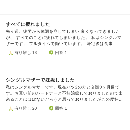
いたのになりません。 今、娘に対してどの様に接していい
は安全に過ごしています) 死んだら、本当につらかったんだ
のかわからず、AI僧侶問答も利用させて頂き、少しは納得で
と夫は気づいてくれるのでしょうか。 気づいてくれないと
きたのに、まだ出口が見えません。 何故娘は風俗をしてい
して、今の無気力な自分の考え方をどう変えればまた育児で
るのか、お金が必要という理由で、何故自分の身体を大切に
きるようになるでしょうか。 私はただ、こんな状態の私を
すべてに疲れました
しないのか、考えると情けないです。そう考え始めると、以
かわいそうに思ってほしいだけなんです。
前のように、元気？どうしてる？と気軽に連絡できません。
先々週、疲労から体調を崩してしまい 良くなってきました
娘のした事を受けとめないといけない、とわかっています。
が、 すべてのことに疲れてしまいました。 私はシングルマ
どのように気持ちを持って行けばいいですか？ 元気で、生
ザーです。 フルタイムで働いています。 帰宅後は食事、子
きてくれていたらそれでいい、と思う時もあります。でも、
供の入浴、寝かしつけ、片付け、洗濯、座る時間がないで
有り難し 13
回答 1
やはり綺麗事で、周りを見ると私達だけ普通ではない、と思
す。 仕事も嫌なことも多く、それでも何でもないように振
ってしまいます。 こうなったのは、娘の考えの無さ、弱
る舞うのに疲れました。 きっとまた体調を崩すだろうな、
さ、私の思いやりの無い、寄り添わなかった態度。だからホ
と思い 何か、どこかで手を抜いたり、どこかを変えること
ストへ行くのは当然の結果。 ホストトラブル支援の方に相
を考えています。 もう考えることも疲れました。 休みたい
談しています。その方から、娘自身が気がつくまで放ってお
シングルマザーで妊娠しました
です。 でも、仕事に行かないことも、周りに迷惑がかかり
くしかない、長期戦と言われています。 ひとつひとつは理
ストレスです。 相談する相手もいません。
私はシングルマザーです。現在バツ2の方と交際9ヶ月目で
解しています。 また、今の私を冷静な状態で良いとも言わ
す。お互い前のパートナーと不妊治療しておりましたので出
れましたが、私としては冷静ではなく、娘を諦めたいと思っ
来ることはほぼないだろうと思っておりましたがこの度妊娠
ている時があります。 私は今、娘を大切に思えない。娘の
が発覚しました。 彼は土日に泊まりに来ており子供との仲
有り難し 20
回答 1
最後まで味方でいたいと思っていたのに、何故思えなくなっ
も深まってきて先週私の両親に挨拶に行った所でした。子供
たのか、わかりません。 今、専門学校を休学中で、4月から
はADHDと自閉症もあり難しい性格ですが、根気よく接して
の事を話し合わないといけません。今の状況だと退学すると
くれています。 前夫と子供は子供の希望で月に2、3回あっ
言うでしょう。 大学も専門学校も中退、履歴書に書ける仕
ており私的には今後も面会は続けて欲しいと思っていま