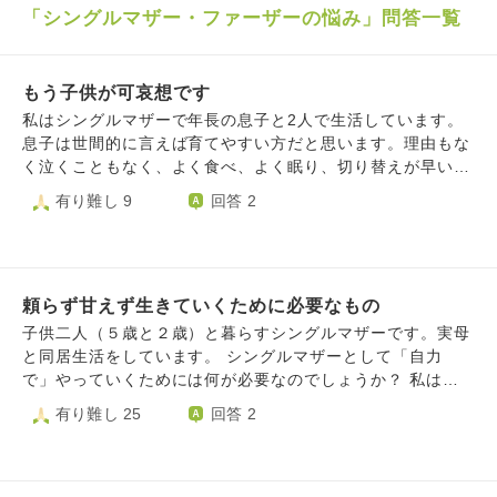
「シングルマザー・ファーザーの悩み」問答一覧
もう子供が可哀想です
私はシングルマザーで年長の息子と2人で生活しています。
息子は世間的に言えば育てやすい方だと思います。理由もな
く泣くこともなく、よく食べ、よく眠り、切り替えが早いの
か何かあっても数秒後にはケロッとしてる事が多いです。赤
有り難し 9
回答 2
ちゃんの頃からそうでした。 私の両親は遠方に暮らしてお
り病気も患っているため、頼ったりすることはないです。私
は3兄弟の末っ子で母はずっとワンオペ育児、父は仕事ばか
りで平日は夜遅くに帰るため関わる時間が少なかったです。
頼らず甘えず生きていくために必要なもの
母はわがままでヒステリック、父とケンカしては家を飛び出
していました。それをいつも泣きながら行かないでと止めて
子供二人（５歳と２歳）と暮らすシングルマザーです。実母
いた事が印象的です。 父は寡黙な昭和気質の人で子供が苦
と同居生活をしています。 シングルマザーとして「自力
手だったのか、仕事から帰ってきた父に抱っこと駆け寄ると
で」やっていくためには何が必要なのでしょうか？ 私は母
ため息つかれていたのを覚えています。両親はケンカが絶え
と子供達、妹や家族にいつも感謝しています。ですが、家族
有り難し 25
回答 2
ず私が小学生のある日から家庭内別居になりました。 私は
に頼れる環境が有り難いと同時に、「いつかすべてなくな
幼少期の記憶はほとんどないですがとにかく寂しかった記憶
る」ことが怖いのです。 私は、「今家族がいなかった場
だけ残っています。 私には両親が揃っているし、虐待を受
合」をいつも想像して、「今頃一人ぼっちだったらできなか
けていた訳でもない、週末には毎週家族でお出かけもしまし
ったことばかり」と思い、改めて感謝を覚えると同時に、い