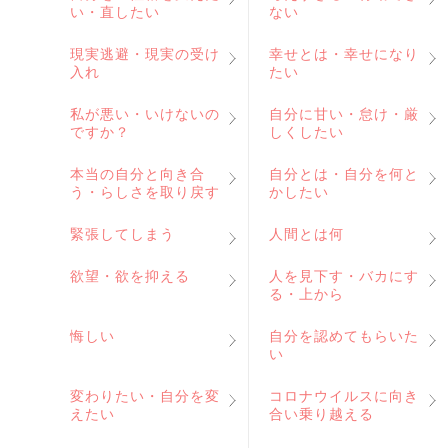
い・直したい
ない
現実逃避・現実の受け
幸せとは・幸せになり
入れ
たい
私が悪い・いけないの
自分に甘い・怠け・厳
ですか？
しくしたい
本当の自分と向き合
自分とは・自分を何と
う・らしさを取り戻す
かしたい
緊張してしまう
人間とは何
欲望・欲を抑える
人を見下す・バカにす
る・上から
悔しい
自分を認めてもらいた
い
変わりたい・自分を変
コロナウイルスに向き
えたい
合い乗り越える