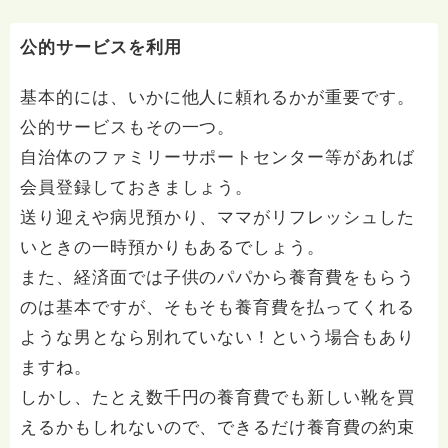
質問へのお返事がない方には、応えていません。お礼回
答がある方を優先しています。 懇志応援も宜しくお願
いします。 ※個別相談は、hasunohaオンライン相談よ
公的サービスを利用
り受け付けています。お寺への いきなりの電話相談は
受け付けておりません。また夜中や早朝の電話もご遠慮
基本的には、いかに他人に頼れるかが重要です。
ください。 法務を優先させてください。
公的サービスもその一つ。
自治体のファミリーサポートセンター等があれば
会員登録しておきましょう。
送り迎えや病児預かり、ママがリフレッシュした
いときの一時預かりもあるでしょう。
また、経済面では子供のパパから養育費をもらう
のは基本ですが、そもそも養育費を払ってくれる
ような男となら別れていない！という場合もあり
ますね。
しかし、たとえ数千円の養育費でも新しい靴を買
えるかもしれないので、できるだけ養育費の約束