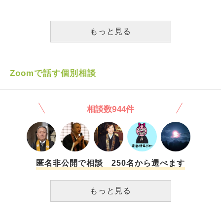
家がない。悪い流れが想像できます。 母親なのに、娘の気
不安があります。 1人で産み育てようと思えば何とかなるよ
母には子供への愛情が足りない。愛情欲しい時に恋愛したん
持ちを思いやれず、自分の苦しさばかりを言う私は母親失格
うな気もしますがイケイケどんどんな性格で今まで何度も失
だからと言われてしまいます。 看護師という仕事も不規則
です。 突破口を頂きたいです。 長文で、同じ事ばかりを書
敗しています。また妊娠中つわりが酷くほぼ動けない状態が
なため理解してくれてると思ってましたが、不規則で子供達
もっと見る
き、申し訳ありません。
続いておりました。子供もいるため慎重に行動したいです。
が可哀想、家族皆んなが休みの時位休めないのかなども言わ
私は今後どうすればいいのでしょうか。。。
れます。 確かに恋愛をしたのは私です。でも、放置してた
事なんてありません。一緒に寝たり子供達とだけで買い物し
たり出掛けたり、旅行行ったり色んな話したりイベント事は
Zoomで話す個別相談
絶対欠かす事なく参加してました。 看護師で不規則だけ
ど、その分家を購入したり子供達と休みはでかけたり金銭的
に余裕がある生活が出来てます。 現在でも子供達は色々な
相談数944件
事を話してくれるし、素敵な人と出会えたねって言ってくれ
ます。まぁ子供達なりの気遣いもあるのでしょうが… 心配
してくれてるのはわかりますが、何でそこまで言われなくち
ゃいけないのかなとも思います。 そんな母を含めた両親に
現在の彼の話をしていいものか悩んでしまいます。 何言わ
れるかと恐怖心に対し、コソコソ子供達と彼と出掛けたり旅
匿名非公開で相談 250名から選べます
行するのも…と色々考えてしまいます。 母や家族に対して
どうしたらいいのでしょうか
もっと見る