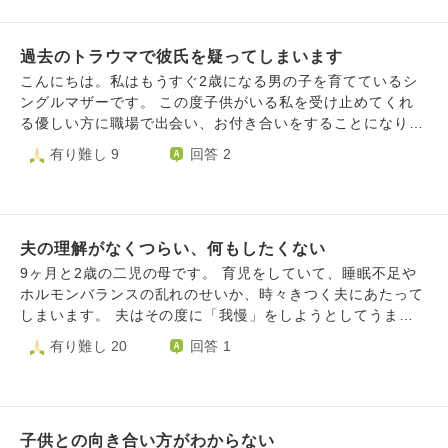
います。 母と違う事と言えば、怒ったあと、謝り抱きしめ
羨ましく思っていて 私にはできないことだなと思っていま
私がワンオペ育児しているのですが、一人の時間もあまりな
ることです。息子と2人きりのためフォローも私がいれない
す。 大好きな職場、でも給料が低い... なかなかシングルマ
ければ鬱もしんどく、家出してしまいたい、逃げ出したい、
といけないことと、自分が寂しかったことを思い出しごめん
ザーの生活は豊かにならないです。 フルで働いていて子供
過去のトラウマで彼氏を疑ってしまいます
消えたいと思います。 「ママ大好き 一緒にいたい」と言っ
ねと抱きしめます。まるでDV男のようです。それでもヒス
との時間もないけど もっと稼ぎたくてジレンマです。 何を
てくれる娘の言葉で踏みとどまって頑張っていますが、 先
こんにちは。私はもうすぐ2歳になる男の子を育てているシ
テリックを止めることが出来ないのです。 今日は息子にマ
優先したらいいのでしょうか。
月限界が来て、自殺未遂までしてしまいました。 自分が限
ングルマザーです。 この度子供がいる私を受け止めてくれ
マがご飯を作ることは当たり前でしょと言われ、なんか腹が
界なんだなと感じています。 義理の親も、非協力的だけど
る優しい方に職場で出会い、お付き合いをすることになりま
立ち怒鳴り散らしてしまいました。私が怒鳴っている間息子
「子どもと向き合え」「息子の体調の方が心配」と言ってく
した。 彼は息子が楽しめるような場所を調べてくれ全力で
有り難し 9
回答 2
は泣くこともなくじっと黙ってただ耐えます、それがまた苛
るし、もう離婚するか家出して逃げてしまいたいです。全て
一緒に遊んでくれたり、息子が好きな食べ物やおもちゃを買
立ち、謝れと怒ってしまうのです。 息子も自分は意地悪で
から。 どなたか助けていただけませんか。 すみません
ってくれたりと息子にも真摯に向き合ってくれています。
優しくない人間だと口にする自己肯定感の低い子になってし
私にもとても誠実に向き合ってくれているのは伝わっていま
まいました。 イライラしない漢方薬を飲んでもダメです。
す。 ただ、元夫に不倫された過去があり、どうしても彼を
一呼吸なんておけません。助けてください。私と一緒にいる
夫の理解がなくつらい、何もしたくない
疑ってしまう自分がいます。 彼と元夫が別な人ということ
息子が可哀想で、どうしたらいいのか分かりません。
はわかってはいるのですが、どのような心持ちで向き合えば
9ヶ月と2歳の二児の母です。 育児をしていて、睡眠不足や
良いかわかりません。彼は私の過去のことも知っており、不
ホルモンバランスの乱れのせいか、時々きつく夫にあたって
安にさせないようにはすごく心がけてくれています。 どう
しまいます。 夫はその度に「我慢」をしようとしてうまく
かご助言をいただきたいです。
いかず、自分だって頑張ってるのにという態度をとってきま
有り難し 20
回答 1
す。 もちろん私だってわかっています。 日々感謝も伝えて
います。 ただ、心身ともにうまくコントロールできないこ
とがあるんです。 私がほしいのは夫に我慢してもらうこと
ではなく「理解」してもらうことです。 もちろん求めてば
子供との向き合い方がわからない
かりではいけないことは、わかっているつもりです。 でも