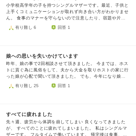
毎日こんなにも眠れてなくて、体調が思うように整えられな
小学校高学年の子を持つシングルマザーです。最近、子供と
くて、子供のことは守らないといけなくて、頭がおかしくな
上手くコミュニケーションが取れず向き合い方がわかりませ
りそうなんです。 寝たいのに寝れないと泣き喚いても夫は
ん。 食事のマナーを守らないので注意したり、宿題や片付
わかってくれませんでした。 あまりに理解がなく、もう何
けをやらないので、指摘すると口汚い言葉で罵ってきて聞く
有り難し 6
回答 1
もしたくありません。 育児放棄して3日が経ちます。 (子供
耳をもちません。 理不尽な事を言われて反論するならわか
は安全に過ごしています) 死んだら、本当につらかったんだ
りますが、最低限守らなければいけないことを注意している
と夫は気づいてくれるのでしょうか。 気づいてくれないと
だけなのに上記のような態度を日々とられるので、精神的に
して、今の無気力な自分の考え方をどう変えればまた育児で
参ってきてしまいました。 少し癇癪持ちなところがあり、
きるようになるでしょうか。 私はただ、こんな状態の私を
娘への思いを失いかけています
気にくわない事があると足をダンダンと強く打ち付けたり蹴
かわいそうに思ってほしいだけなんです。
ってきたりします。 どうしたら落ち着いて話を聞いてもら
昨年、娘の事で2回相談させて頂きました。 今までは、ホス
えるようになるでしょうか。 また、このような場合根気強
トに貢ぐ為に風俗をして、夫から大金を取りホストの家に行
く注意するべきなのか何も言わず見守るべきなのかどちらが
った娘が心配で聞いて頂きました。 でも、今年になり娘へ
正解なのでしょうか。 実家暮らしなので、完全に1人で子育
の思いが失いかけてます。すぐにまた心配になる、と思って
有り難し 25
回答 1
てしてる訳ではないですが、私が注意をすると同居している
いたのになりません。 今、娘に対してどの様に接していい
父もうんざりしたような顔して食事が不味くなる等言ってく
のかわからず、AI僧侶問答も利用させて頂き、少しは納得で
るのでそれもストレスです。本来食事というのはマナーを守
きたのに、まだ出口が見えません。 何故娘は風俗をしてい
った上で楽しく食べるのが普通だと思っていたので子供にマ
るのか、お金が必要という理由で、何故自分の身体を大切に
ナーを正しているつもりでしたが、その認識すら誤っている
すべてに疲れました
しないのか、考えると情けないです。そう考え始めると、以
のでしょうか。
前のように、元気？どうしてる？と気軽に連絡できません。
先々週、疲労から体調を崩してしまい 良くなってきました
娘のした事を受けとめないといけない、とわかっています。
が、 すべてのことに疲れてしまいました。 私はシングルマ
どのように気持ちを持って行けばいいですか？ 元気で、生
ザーです。 フルタイムで働いています。 帰宅後は食事、子