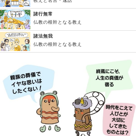
教えと名言・逸話
諸行無常
仏教の根幹となる教え
諸法無我
仏教の根幹となる教え