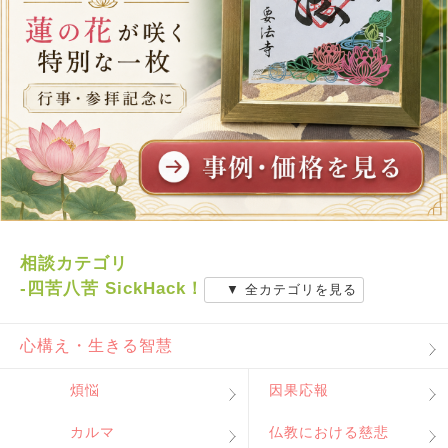
相談カテゴリ
-四苦八苦 SickHack！
▼ 全カテゴリを見る
心構え・生きる智慧
煩悩
因果応報
カルマ
仏教における慈悲