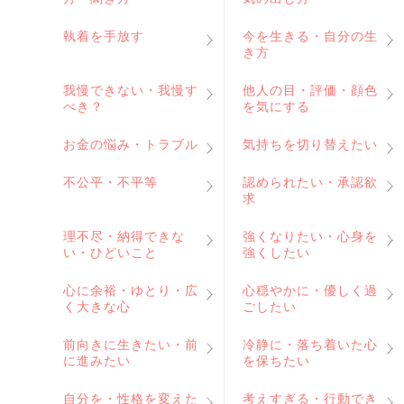
執着を手放す
今を生きる・自分の生
き方
我慢できない・我慢す
他人の目・評価・顔色
べき？
を気にする
お金の悩み・トラブル
気持ちを切り替えたい
不公平・不平等
認められたい・承認欲
求
理不尽・納得できな
強くなりたい・心身を
い・ひどいこと
強くしたい
心に余裕・ゆとり・広
心穏やかに・優しく過
く大きな心
ごしたい
前向きに生きたい・前
冷静に・落ち着いた心
に進みたい
を保ちたい
自分を・性格を変えた
考えすぎる・行動でき