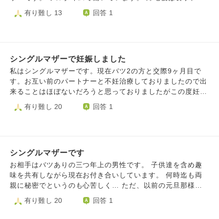
きてくれていたらそれでいい、と思う時もあります。でも、
供の入浴、寝かしつけ、片付け、洗濯、座る時間がないで
有り難し 13
回答 1
やはり綺麗事で、周りを見ると私達だけ普通ではない、と思
す。 仕事も嫌なことも多く、それでも何でもないように振
ってしまいます。 こうなったのは、娘の考えの無さ、弱
る舞うのに疲れました。 きっとまた体調を崩すだろうな、
さ、私の思いやりの無い、寄り添わなかった態度。だからホ
と思い 何か、どこかで手を抜いたり、どこかを変えること
ストへ行くのは当然の結果。 ホストトラブル支援の方に相
を考えています。 もう考えることも疲れました。 休みたい
談しています。その方から、娘自身が気がつくまで放ってお
シングルマザーで妊娠しました
です。 でも、仕事に行かないことも、周りに迷惑がかかり
くしかない、長期戦と言われています。 ひとつひとつは理
ストレスです。 相談する相手もいません。
私はシングルマザーです。現在バツ2の方と交際9ヶ月目で
解しています。 また、今の私を冷静な状態で良いとも言わ
す。お互い前のパートナーと不妊治療しておりましたので出
れましたが、私としては冷静ではなく、娘を諦めたいと思っ
来ることはほぼないだろうと思っておりましたがこの度妊娠
ている時があります。 私は今、娘を大切に思えない。娘の
が発覚しました。 彼は土日に泊まりに来ており子供との仲
有り難し 20
回答 1
最後まで味方でいたいと思っていたのに、何故思えなくなっ
も深まってきて先週私の両親に挨拶に行った所でした。子供
たのか、わかりません。 今、専門学校を休学中で、4月から
はADHDと自閉症もあり難しい性格ですが、根気よく接して
の事を話し合わないといけません。今の状況だと退学すると
くれています。 前夫と子供は子供の希望で月に2、3回あっ
言うでしょう。 大学も専門学校も中退、履歴書に書ける仕
ており私的には今後も面会は続けて欲しいと思っていま
事もしていない。いつかやり直したいと思っても、学歴も職
シングルマザーです
す。。 彼も理解はしてくれていますが複雑な気持ちにはな
歴もない。だから、学校を卒業し、資格を取り、その仕事が
るようです。 お腹にいる子供に関して、自分はどちらでも
お相手はバツありの三つ年上の男性です。 子供達を含め趣
できるようにさせたい。 娘の人生は娘が決める事、私は見
良いと言ってくれています。ただ産むなら今の仕事は辞める
味を共有しながら現在お付き合いしています。 何時迄も両
守るだけ、支援の方にも言われ、わかってはいます。 で
と言っています。(世間体が理由とのことです)勿論他にも
親に秘密でというのも心苦しく… ただ、以前の元旦那様や
も、この話しで娘と会うと、きっと娘を責めてしまう、傷つ
色々理由があることはわかっております。 私自身産みたい
元彼さんの事もあってか、母は仕事も自立してて男なんて必
有り難し 20
回答 1
く言葉を言ってしまう。そうしたら、今度こそ娘は帰って来
という気持ちもありますが、今いる子供のこと、今のタイミ
要ない！と言われた事もあり言い出せません。 父や兄はず
なくなる。今の状況に傷つき帰りたくなっても、もう戻れる
ングかという気持ちとあまり喜んでくれなかった彼の態度に
っと1人っていうのも可哀想だよと言いますが、母が強く…