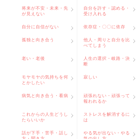
将来が不安・未来・先
自分を許す・認める・
が見えない
受け入れる
自分に自信がない
依存症・〇〇に依存
孤独と向き合う
他人・周りと自分を比
べてしまう
老い・老後
人生の選択・岐路・決
断
モヤモヤの気持ちを何
寂しい
とかしたい
病気と向き合う・看病
頑張れない・頑張って
報われるか
これからの人生どうし
ストレスを解消するに
たらいいか
は
話が下手・苦手・話し
やる気が出ない・やる
方・聞き方
気の出し方