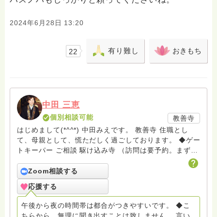
2024年6月28日 13:20
有り難し
おきもち
22
中田 三恵
個別相談可能
教善寺
はじめまして(*^^*) 中田みえです。 教善寺 住職とし
て、母親として、慌ただしく過ごしております。 ◆ゲー
トキーパー ご相談 駆け込み寺 （訪問は要予約。まずは
メールでお問い合わせください） ◆ビハーラ僧、終末期
ターミナルケア、看取り、グリーフケア、希死念慮、自
Zoom相談する
死、産前産後うつ、育児、DV、デートDV、トラウマ、
応援する
PTSD、傾聴トレーナー、手話、要約筆記、行政相談
員、女性支援員、小学校 中学校支援員としても、ケア
午後から夜の時間帯は都合がつきやすいです。 ◆こ
サポートをしています。 ◆一般社団法人『グリーフケア
ちらから、無理に聞き出すことは致しません。 言い