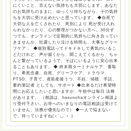
ともしび』理事長 【ともしび遺族会】運営 毎月 第１
にくいこと、言えない気持ちも大切にします。あなた
金・昼夜2回開催（大阪駅前第3ビル） 14：00〜，18：
のお気持ちのままに、ゆっくり待ちながら、その気持
00〜 お問い合わせ申込⬇️こちらから
ちを大切に受け止めたいと思っています。 ◆自死で
griefcare.tomoshibi@icloud.com ＊この活動は皆さま
大切な人を亡くされたり、死別により 死が受け入れ
のご支援により支えられております。ご協力をよろしく
られなかったり、心の整理がつかない方へ。30分ず
お願いします。 ゆうちょ銀行 口座番号 普通408-
つでも、オンラインで定期的に気持ちに向き合ってい
6452769 一般社団法人グリーフケアともしび ◆『ビハ
きませんか。吐露したり泣ける時間も、大事なグリー
ーラサロン おしゃべりカフェひだまり』 ビハーラ和歌
フケア 。 ◆個別電話ってドキドキして勇気のいるこ
山代表 居場所運営 問い合わせ申込⬇️こちらから
とだけれど、声が届くから、聞こえてくるから、ちゃ
griefcare.tomoshibi@icloud.com ◆GEはしもとサピュ
んと繋がっているようで、そばにいるように安心出来
イエ 所属 （Gender Equity 誰もが自分らしく生きるこ
ることもあります。 ◆ 終末期ターミナルケア、看取
とができる社会をめざして）DV・女性支援 ◆認定NPO
り、希死念慮、自死、グリーフケア、トラウマ、
京都自死自殺相談センターSotto 元グリーフサポート委
PTSD、子育て、産前産後うつ、不妊、傾聴、手話、
員長（2018〜2024） ◆保育士.幼稚園教諭.小学校教諭.
要約筆記者 としても、サポート ◆出来るだけ希望時
レクリエーションインストラクター.中学校DV授業 10年
間にお応えしたいと思いますが、午前中は毎日 法務
間 保育 教育の現場で 総主任として勤めた経験も生かし
があります。 （相談は、hasunohaオンライン相談よ
つつ、お話できることがあれば 幸いです。 いつも あな
り受付下さい。お寺へのいきなりの電話相談は受けて
たとともに。南無阿弥陀仏 ここでは、宗旨を問いませ
いません。法務が優先なので） ◆一人で悩まない
ん。 まずは、ひとりで抱え込まないで。 来寺お問い合
で。待っていますね(﹡´◡`﹡ )
わせは⬇️こちらから miehimeyo@gmail.com ※時間を割
いて、あなたに向き合っています。 ですので、過去の