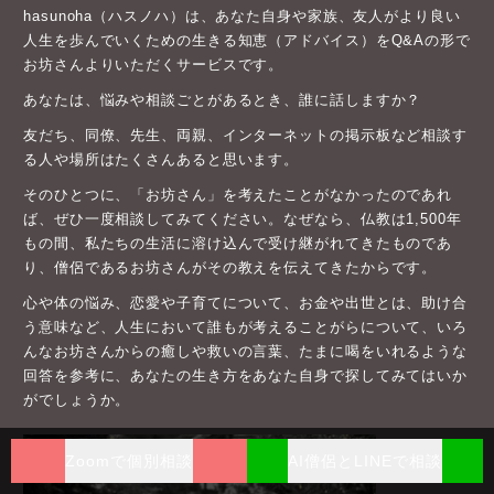
hasunoha（ハスノハ）は、あなた自身や家族、友人がより良い
人生を歩んでいくための生きる知恵（アドバイス）をQ&Aの形で
お坊さんよりいただくサービスです。
あなたは、悩みや相談ごとがあるとき、誰に話しますか？
友だち、同僚、先生、両親、インターネットの掲示板など相談す
る人や場所はたくさんあると思います。
そのひとつに、「お坊さん」を考えたことがなかったのであれ
ば、ぜひ一度相談してみてください。なぜなら、仏教は1,500年
もの間、私たちの生活に溶け込んで受け継がれてきたものであ
り、僧侶であるお坊さんがその教えを伝えてきたからです。
心や体の悩み、恋愛や子育てについて、お金や出世とは、助け合
う意味など、人生において誰もが考えることがらについて、いろ
んなお坊さんからの癒しや救いの言葉、たまに喝をいれるような
回答を参考に、あなたの生き方をあなた自身で探してみてはいか
がでしょうか。
Zoomで個別相談
AI僧侶とLINEで相談