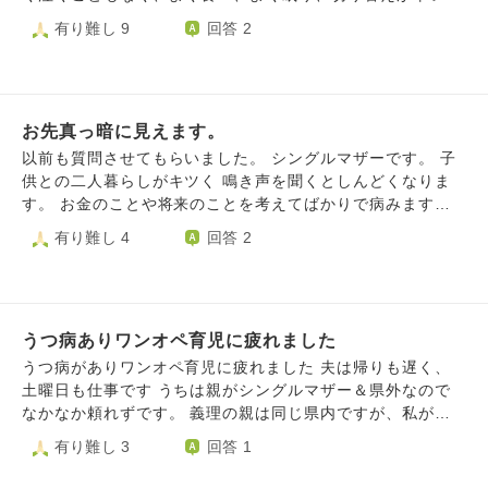
か何かあっても数秒後にはケロッとしてる事が多いです。赤
有り難し 9
回答 2
ちゃんの頃からそうでした。 私の両親は遠方に暮らしてお
り病気も患っているため、頼ったりすることはないです。私
は3兄弟の末っ子で母はずっとワンオペ育児、父は仕事ばか
りで平日は夜遅くに帰るため関わる時間が少なかったです。
お先真っ暗に見えます。
母はわがままでヒステリック、父とケンカしては家を飛び出
していました。それをいつも泣きながら行かないでと止めて
以前も質問させてもらいました。 シングルマザーです。 子
いた事が印象的です。 父は寡黙な昭和気質の人で子供が苦
供との二人暮らしがキツく 鳴き声を聞くとしんどくなりま
手だったのか、仕事から帰ってきた父に抱っこと駆け寄ると
す。 お金のことや将来のことを考えてばかりで病みます。
ため息つかれていたのを覚えています。両親はケンカが絶え
今、この瞬間を楽しみたいのに この子を育てていくには
有り難し 4
回答 2
ず私が小学生のある日から家庭内別居になりました。 私は
お金がかかるという気持ちからどうしたらいいのかわからな
幼少期の記憶はほとんどないですがとにかく寂しかった記憶
くなります。そこでぐずられるとわけわからなくなります。
だけ残っています。 私には両親が揃っているし、虐待を受
バリバリ働きたいのにそれもできないし 子供の発熱で早退
けていた訳でもない、週末には毎週家族でお出かけもしまし
遅刻欠席。 たいして稼げない給料。たまらない貯金と溜ま
た。なのに、とにかく寂しく、私の自己肯定感はとても低い
うつ病ありワンオペ育児に疲れました
っていくストレス。 今月、養育費の支払いがとまりまし
です。 母を反面教師にして、自分の感情で怒鳴り散らした
た。 お金は欲しいですが相手が何しでかすかわからない相
うつ病がありワンオペ育児に疲れました 夫は帰りも遅く、
り、否定したりするのは辞めよう。私は子供に優しくしたい
手なのでこれ以上関わるのはやめて、諦めようかなと思った
土曜日も仕事です うちは親がシングルマザー＆県外なので
と、出来ると思って出産しました。 しかし、私は何度も息
り、でも悔しいとも思ったり。複雑な気持ちです。 金銭面
なかなか頼れずです。 義理の親は同じ県内ですが、私が入
子を否定することを言い、何度もヒステリックに怒鳴り散ら
や精神面全ての面において 男の人に頼ったら終わりと思っ
院を勧められるほどの重度のうつ病なのに 理解が乏しく、
有り難し 3
回答 1
しています。たまに、あぁ、母に同じことをされて悲しくて
ているので常に気を張って稼ぐ方法を考えたり 将来を見据
最近自分達も忙しいという理由で全く娘を預かってくれず、
つらくて寂しかったのに同じことをしてしまっている。と思
えています。 何も考えず再婚する友人もいて それはそれで
孫に会えないとなっていてもなんの連絡も来ません。 結果