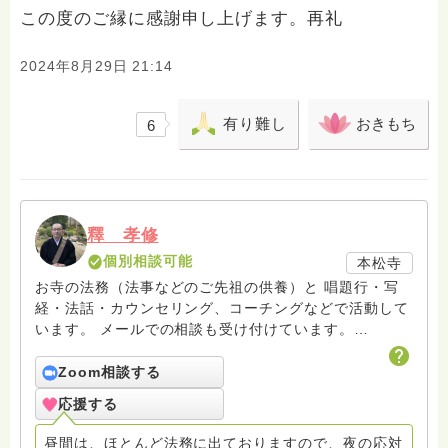
この度のご縁に感謝申し上げます。再礼
2024年8月29日 21:14
有り難し
おきもち
6
釋 孝修
個別相談可能
本松寺
お寺の法務（法事などのご先祖の供養）と 唱題行・写
経・法話・カウンセリング、コーチングなどで活動して
います。 メールでの相談も受け付けています。
hasunohaの回答後のフォローアップはメールで致して
おりますので、メールでお問い合わせください。また面
Zoom相談する
接でのカウンセリングセラピーをご希望の方もメールで
応援する
連絡をお願いします。
amrita.offcourse@docomo.ne.jp へどうぞ。
昼間は、ほとんど法務に出ておりますので、夜の応対