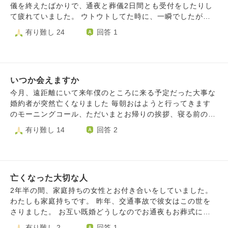
られなかったこと、もっともっと会いにいけばよかった、親
儀を終えたばかりで、通夜と葬儀2日間とも受付をしたりし
孝行してあげたかったこと、ずっと後悔が離れません。 ど
て疲れていました。 ウトウトしてた時に、一瞬でしたが無
れだけ泣いても何を思っても、もう何も届かず何もしてあげ
表情な伯父が頑張れ！と一言だけ言ってくれ消えました。
有り難し 24
回答 1
られないことが空しいです。 もう30歳で精神的に自立でき
ビックリして目が覚めましたが、夢なのか現実か不思議な感
てない自分を情けなく思いますが、毎日泣いてしまいます。
じでした。 無表情だったのが気になりますが、素直に応援
反面、周囲や自分より年上の方に親御さんがいることを羨ま
してくれてると受け止めればいいでしょうか？何か警告とか
しく感じてしまいます。人それぞれ苦悩があるものなのに
なのかが気になります。
父と母に会いたいです。死後会えるのなら今すぐにそうした
いつか会えますか
い、後を追いたい気持ちでいます。 ですが、どうしても死
今月、遠距離にいて来年僕のところに来る予定だった大事な
後の世界というものが絶対にあると思えず絶望してしまいま
婚約者が突然亡くなりました 毎朝おはようと行ってきます
す。 肉親を亡くし一人になった辛さは、どうやって乗り越
のモーニングコール、ただいまとお帰りの挨拶、寝る前のお
えるものでしょうか。 また父や母には会えるのでしょう
やすみ、そのいつもの日常が突然消えてしまい、思い返す度
有り難し 14
回答 2
か。 自分にはもう誰も何もいないですがこのサイトを知
に涙が止めどなく溢れてしまいます こんなことでは彼女も
り、お坊さんにお話を聞いていただきたく投稿させていただ
安心できないのではと思いますが、どうしても悲しみに暮れ
きました。 拙い文章で申し訳ありません。ご助言をいただ
てしまいます 僕が寿命で人生を終えた後、僕は愛する人と
けますと幸いです。
再び出会うことが出来ますか また彼女に会いたいです あっ
亡くなった大切な人
ていつもは照れてなかなか言えなかった愛してるを沢山言っ
てあげたいです
2年半の間、家庭持ちの女性とお付き合いをしていました。
わたしも家庭持ちです。 昨年、交通事故で彼女はこの世を
さりました。 お互い既婚どうしなのでお通夜もお葬式に行
けず、もちろんお墓参りにも行っていません。 今も彼女と
有り難し 2
回答 1