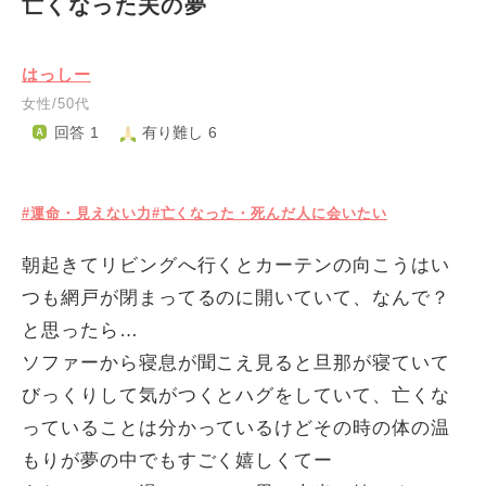
亡くなった夫の夢
はっしー
女性/50代
回答 1
有り難し 6
#運命・見えない力
#亡くなった・死んだ人に会いたい
朝起きてリビングへ行くとカーテンの向こうはい
つも網戸が閉まってるのに開いていて、なんで？
と思ったら…
ソファーから寝息が聞こえ見ると旦那が寝ていて
びっくりして気がつくとハグをしていて、亡くな
っていることは分かっているけどその時の体の温
もりが夢の中でもすごく嬉しくてー