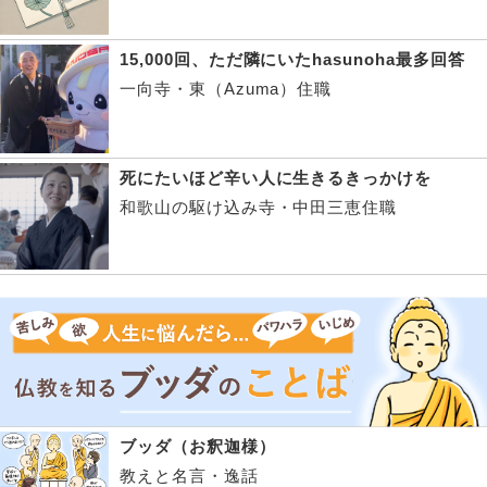
15,000回、ただ隣にいたhasunoha最多回答
一向寺・東（Azuma）住職
死にたいほど辛い人に生きるきっかけを
和歌山の駆け込み寺・中田三恵住職
ブッダ（お釈迦様）
教えと名言・逸話