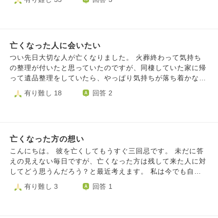
おり 携帯に電話すると親友が2階から何時ものように私の名
前を呼んでくれて 手を振ってくれたりすれば良いのになと
思って家の前を通り過ぎます また家の前を通る度にずっと
辛い治療をしてきたからゆっくり休めよと言ったり 俺は○○
亡くなった人に会いたい
と出会えて幸せだったから本当に有難うと言ってます 緩和
ケアでは3日間面会出来てもまともに話せたのは１日だけで
つい先日大切な人が亡くなりました。 火葬終わって気持ち
した 親友には生前緩和ケアでの面会で姿が見えなくなって
の整理が付いたと思っていたのですが、同棲していた家に帰
も 俺の心の中では生き続けてるから永遠に死ぬことは無い
って遺品整理をしていたら、やっぱり気持ちが落ち着かなく
よと言っておりますが やっぱり声が聴けなかったり顔が見
て。 後悔しかなくて。俺が仕事休めば、一緒にいてあげた
有り難し 18
回答 2
れないと寂しいものです 就寝時には音楽の曲で夢で逢えた
ら、無理矢理にでも病院に連れて行けば、全部俺が悪いんだ
らを思い出して 貴方に会えるまで眠り続けたいと思いなが
と思います。 会いたい、会いに行きたい。謝りたい。 俺は
らも夢に1回も出て来てくれません きっと親友が夢の中に出
どうすればいいのですか？どうすればよかったのですか？
てきたら俺も一緒に連れて行ってくれと言うからかなと 就
寝時や家の前を通る度に親友には感謝の言葉を 心の中で沢
亡くなった方の想い
山言っておりますがお坊様方は親友に対して 私の気持ちが
こんにちは。 彼を亡くしてもうすぐ三回忌です。 未だに答
届いていると思いますか? 親友のお墓の場所は知りませんし
えの見えない毎日ですが、亡くなった方は残して来た人に対
親友の親には 私自身良く思われていなくて交流が一切ない
してどう思うんだろう？と最近考えます。 私は今でも自分
ので
を責める方向でしか頭が動きません。ふと見たドラマの中
有り難し 3
回答 1
で、亡くなった人は残して来た人には幸せになって欲しい、
それが一番の願いというコトバでした。 すこし心が軽くな
りました。 重荷を下ろして彼が笑っていてくれたらと、そ