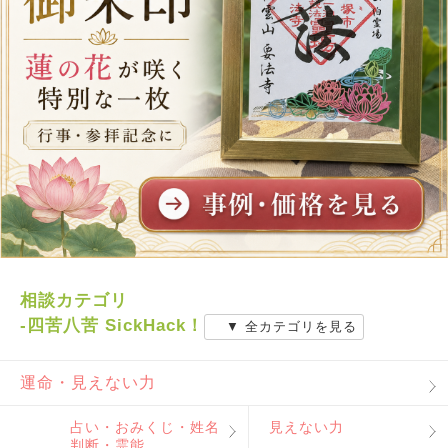
相談カテゴリ
-四苦八苦 SickHack！
▼ 全カテゴリを見る
運命・見えない力
占い・おみくじ・姓名
見えない力
判断・霊能