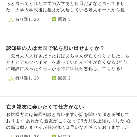
らと言ってくれた大学の入学あと何日だよなど言ってまし
た。大学入学式後に祖父が入居している老人ホームから祖父
の呼吸が変わってきてると言われ行きました。その日は意識
有り難し 28
回答 3
をなくなる前でした。祖父は私がいる方に頭も動かして私の
顔を見ました。反応もしっかりしてました。ですが私が家に
帰った後、その日の夜に意識をなくして、次の日の夜に亡く
なりました。亡くなった日は泣きました。火葬の時は辛かっ
認知症の人は天国で私を思い出せますか？
たですが泣きませんでした。最近は忙しく、考えたとしても
頭の中の一部でしかなかったのですが、祖父の写真や1人の
先日大大大好きだったおばあちゃんが亡くなりました。も
時間の時もう肉体がなくて寂しいのと会って話しをしたくな
ともとアルツハイマーを患っていたんですが亡くなる3年前
ります。今日は叔母の誕生日、49日は母方の祖母の誕生日、
に施設に入ったくらいから特に症状が悪化し、亡くなる1年
今年のお盆初日は亡くなった祖父の誕生日です。祖父は元々
前くらいは私が誰か、自分が何者なのかもわからない状態で
有り難し 13
回答 2
国家公務員で計算が得意な人でした。亡くなる日も決めてい
した。色々な思い出があって、たくさんの大切な人がいて、
たのですかね？また会えないですかね、辛くて
色々なことを考えて生きてきたはずなのに、旅立つときにそ
れを忘れてしまうなんてむごすぎます。 覚悟はできてい
たつもりですが、もう二度とあの大切な時間が戻らなくて、
亡き親友に会いたくて仕方がない
あの声が聞けないと思うと辛くて耐えられません。 生前
はおしゃべりだったおばあちゃんですが、まだ私はおばあち
お坊様方には毎回相談と言いますか話を聞いて頂き感謝して
ゃんのお仏壇やお墓の前でたくさんお話をしたいです。その
おります あれから親友が亡くなって3カ月以上経ちました 心
時おばあちゃんは私が誰だか分かってくれますか？そもそも
の傷は癒えませんが時の流れは早いなと感じております 親
私の声は届いてますか？
友の家を通る度に未だに親友が生前乗っていた車が残されて
有り難し 33
回答 3