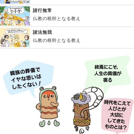
諸行無常
仏教の根幹となる教え
諸法無我
仏教の根幹となる教え