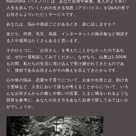
hasunoha（ハスノハ）は、あなた自身や家族、友人がより良い
人生を歩んでいくための生きる知恵（アドバイス）をQ&Aの形で
お坊さんよりいただくサービスです。
あなたは、悩みや相談ごとがあるとき、誰に話しますか？
友だち、同僚、先生、両親、インターネットの掲示板など相談す
る人や場所はたくさんあると思います。
そのひとつに、「お坊さん」を考えたことがなかったのであれ
ば、ぜひ一度相談してみてください。なぜなら、仏教は1,500年
もの間、私たちの生活に溶け込んで受け継がれてきたものであ
り、僧侶であるお坊さんがその教えを伝えてきたからです。
心や体の悩み、恋愛や子育てについて、お金や出世とは、助け合
う意味など、人生において誰もが考えることがらについて、いろ
んなお坊さんからの癒しや救いの言葉、たまに喝をいれるような
回答を参考に、あなたの生き方をあなた自身で探してみてはいか
がでしょうか。