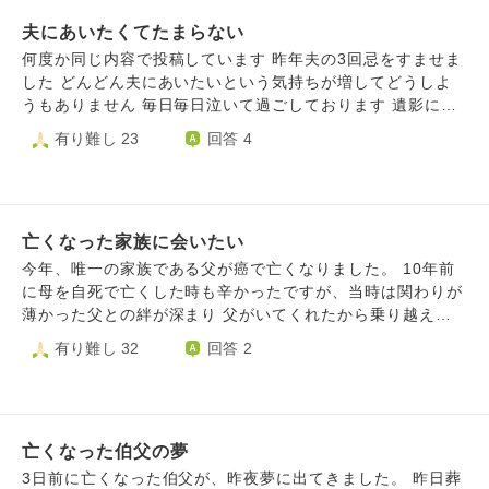
んなことを考える日々です。
夫にあいたくてたまらない
何度か同じ内容で投稿しています 昨年夫の3回忌をすませま
した どんどん夫にあいたいという気持ちが増してどうしよ
うもありません 毎日毎日泣いて過ごしております 遺影に向
かって何故私を一人おいていったの？ どうして一緒に連れ
有り難し 23
回答 4
て行ってくれなかったの？と ずっと一緒にいたかったの
に・・・と 今もPC打ちながら涙で画面が見えずらいです 先
月も納骨堂へ逢いに行って来ました そこでもいつも同じこ
とを言ってきます 夫の闘病中の事など思い出し一日中泣い
亡くなった家族に会いたい
てる毎日です 夢でもいいから夫にあいたい 夫のもとへ行き
たい気持ちです こんな毎日をすごしております どうしたら
今年、唯一の家族である父が癌で亡くなりました。 10年前
いいものでしょう・・・ お願いします
に母を自死で亡くした時も辛かったですが、当時は関わりが
薄かった父との絆が深まり 父がいてくれたから乗り越えら
れました。 今の自分は祖父母・両親を亡くし親戚もおら
有り難し 32
回答 2
ず、夫からは経済的DVを受け別居中です。 元々人付き合い
は苦手ですが、血の繋がりがある人が誰一人いなくなってし
まった。 強い孤独と不安を感じています。愛犬だけはいて
くれますが、数年先いなくなってしまうことが怖いです。
亡くなった伯父の夢
闘病生活は父本人も、支える私も苦しかったですが、一時退
院後に父が自宅で一人亡くなっていて すぐに気付いてあげ
3日前に亡くなった伯父が、昨夜夢に出てきました。 昨日葬