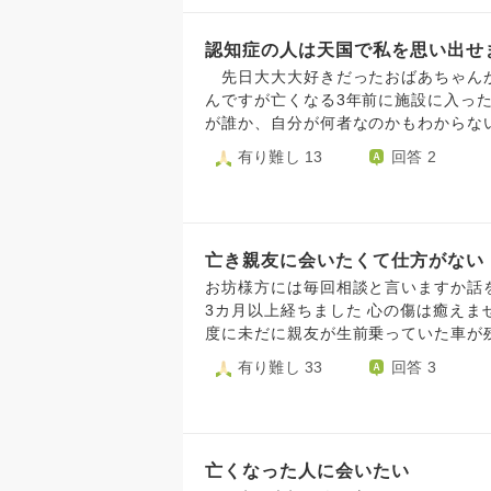
が、祖父の写真や1人の時間の時もう
は叔母の誕生日、49日は母方の祖母
認知症の人は天国で私を思い出せ
祖父は元々国家公務員で計算が得意な
ないですかね、辛くて
先日大大大好きだったおばあちゃんが
んですが亡くなる3年前に施設に入っ
が誰か、自分が何者なのかもわからな
人がいて、色々なことを考えて生きて
有り難し 13
回答 2
むごすぎます。 覚悟はできていたつ
の声が聞けないと思うと辛くて耐えら
が、まだ私はおばあちゃんのお仏壇や
んは私が誰だか分かってくれますか？
亡き親友に会いたくて仕方がない
お坊様方には毎回相談と言いますか話
3カ月以上経ちました 心の傷は癒えま
度に未だに親友が生前乗っていた車が
うに私の名前を呼んでくれて 手を振
有り難し 33
回答 3
す また家の前を通る度にずっと辛い治
会えて幸せだったから本当に有難うと
たのは１日だけでした 親友には生前
き続けてるから永遠に死ぬことは無い
亡くなった人に会いたい
れないと寂しいものです 就寝時には