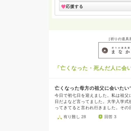
応援する
［祈りの道具
「亡くなった・死んだ人に会
亡くなった母方の祖父に会いたい
今日で初七日を迎えました。私は祖父
日だよなど言ってました。大学入学式
ってきてると言われ行きました。その
かして私の顔を見ました。反応もしっ
有り難し 28
回答 3
意識をなくして、次の日の夜に亡くな
たですが泣きませんでした。最近は忙