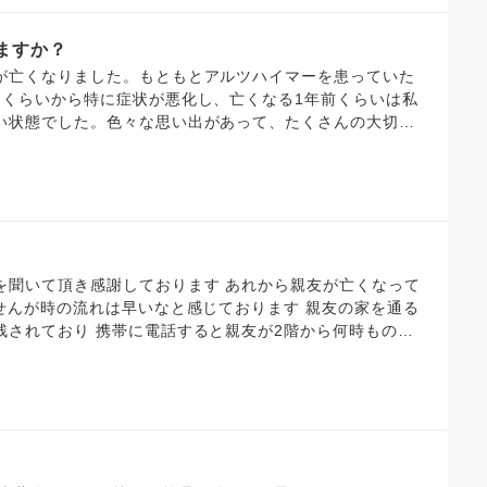
肉体がなくて寂しいのと会って話しをしたくなります。今日
の誕生日、今年のお盆初日は亡くなった祖父の誕生日です。
ますか？
人でした。亡くなる日も決めていたのですかね？また会え
亡くなりました。もともとアルツハイマーを患っていた
たくらいから特に症状が悪化し、亡くなる1年前くらいは私
い状態でした。色々な思い出があって、たくさんの大切な
きたはずなのに、旅立つときにそれを忘れてしまうなんて
もりですが、もう二度とあの大切な時間が戻らなくて、あ
れません。 生前はおしゃべりだったおばあちゃんです
お墓の前でたくさんお話をしたいです。その時おばあちゃ
そもそも私の声は届いてますか？
を聞いて頂き感謝しております あれから親友が亡くなって
せんが時の流れは早いなと感じております 親友の家を通る
残されており 携帯に電話すると親友が2階から何時ものよ
ってくれたりすれば良いのになと思って家の前を通り過ぎま
療をしてきたからゆっくり休めよと言ったり 俺は○○と出
言ってます 緩和ケアでは3日間面会出来てもまともに話せ
緩和ケアでの面会で姿が見えなくなっても 俺の心の中では生
よと言っておりますが やっぱり声が聴けなかったり顔が見
音楽の曲で夢で逢えたらを思い出して 貴方に会えるまで眠り