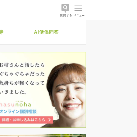
寺
AI僧侶問答