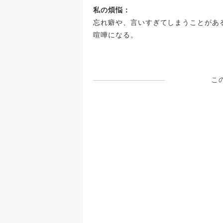
す。母は甘えるな！動け！働け！みた
私の煩悩：
です。
忘れ癖や、言いすぎてしまうことがあ
喧嘩になる。
こ