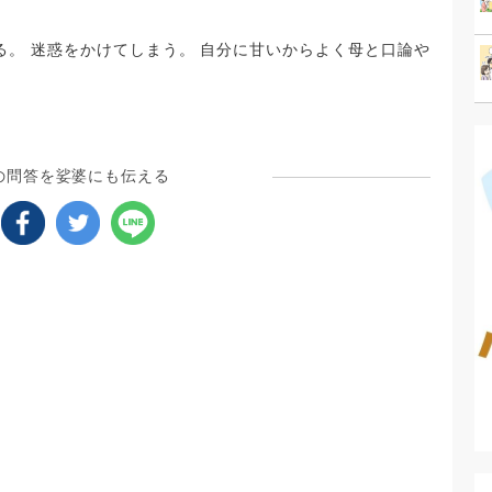
いなThe、昭和みたいな人で、私となにもかもが真逆な人
る。 迷惑をかけてしまう。 自分に甘いからよく母と口論や
の問答を娑婆にも伝える