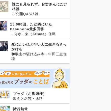
誰にも見られず、お坊さんにだけ
相談
非公開Q&A相談
15,000回、ただ隣にいた
hasunoha最多回答
一向寺・東（Azuma）住職
死にたいほど辛い人に生きるきっ
かけを
和歌山の駆け込み寺・中田三恵住
職
ブッダ（お釈迦様）
教えと名言・逸話
諸行無常