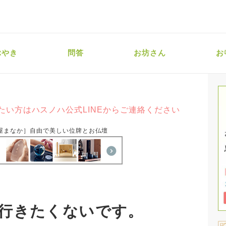
ぶやき
問答
お坊さん
お
たい方はハスノハ公式LINEからご連絡ください
屋まなか］自由で美しい位牌とお仏壇
行きたくないです。