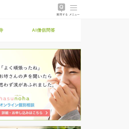
寺
AI僧侶問答