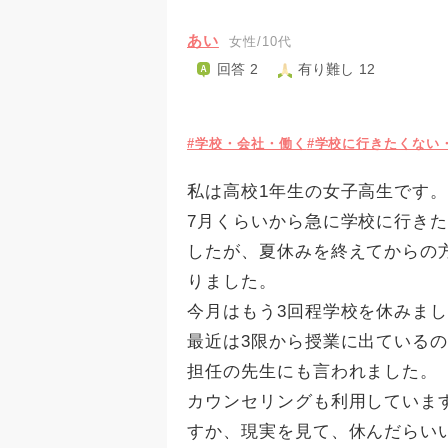
あい
女性/10代
回答 2
有り難し 12
#学校・会社・働く
#学校に行きたくない
私は高校1年生の女子高生です
7月くらいから急に学校に行き
したが、夏休みを終えてからの
りました。
今月はもう3回程学校を休みま
最近は3限から授業に出ている
担任の先生にも言われました。
カウンセリングも利用していま
すか、現実を見て、休んだらい