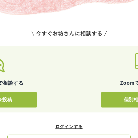
で
相談する
Zoom
を投稿
個別
ログインする