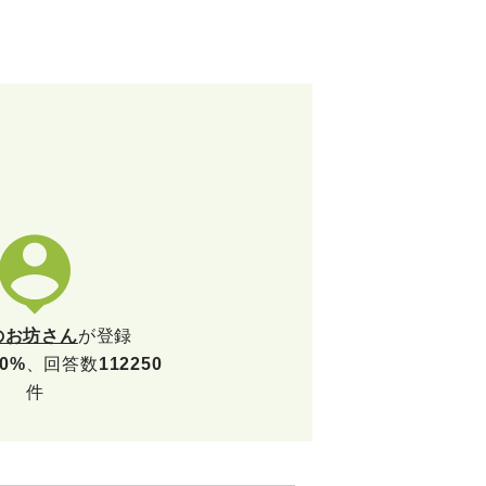
のお坊さん
が登録
.0%
、回答数
112250
件