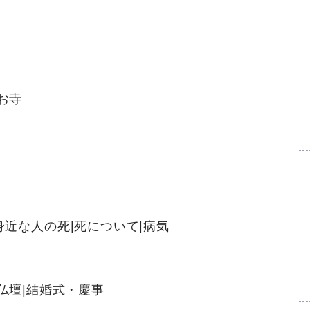
お寺
身近な人の死
|
死について
|
病気
仏壇
|
結婚式・慶事