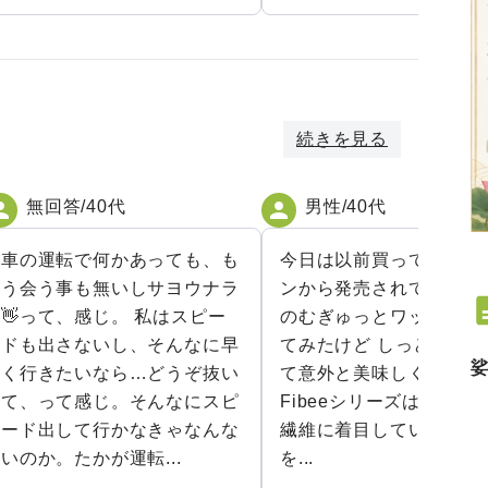
続きを見る
無回答/40代
男性/40代
車の運転で何かあっても、も
今日は以前買っていたミ
う会う事も無いしサヨウナラ
ンから発売されている Fib
👋って、感じ。 私はスピー
のむぎゅっとワッフルを
ドも出さないし、そんなに早
てみたけど しっとりして
く行きたいなら…どうぞ抜い
て意外と美味しくて驚い
て、って感じ。そんなにスピ
Fibeeシリーズは発酵性
ード出して行かなきゃなんな
繊維に着目していて お菓
いのか。たかが運転...
を...