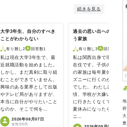
続きを見る
大学3年生、自分のすべき
過去の思い出への熱量が
ことがわからない
う家族
有り難し2
回答数1
有り難し3
回答数1
私は現在大学3年生で、最
私は関西出身で現在は千
近就職活動を始めました。
在住です。子供の頃、う
しかし、まだ真剣に取り組
の家族は毎年夏休みにデ
むことができていません。
ズニーに行くのがお決ま
興味のある業界として出版
でした。 わたしは子供の
やテレビ局がありますが、
頃、学校が大嫌いで、本
地
本当に自分がやりたいこと
に行きたくなくて。でも
府
なのか、そこで何を...
夏休みになったらディズ
大
ニ...
2026年08月07日
豊
女性/20代
2026年08月07日