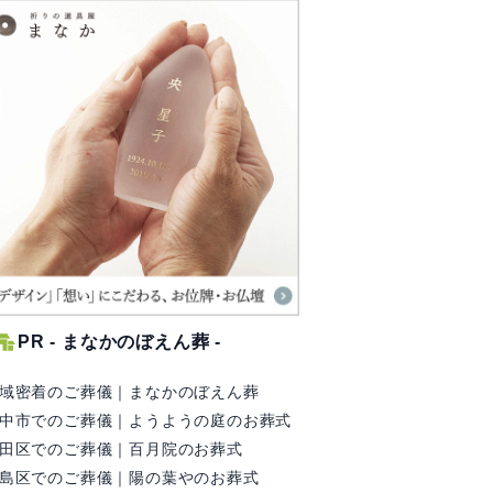
違
成長過程でいびつになった
お盆で何を思え
心への対処法
持した先祖を
有り難し16
回答数3
有り難し11
葉
こちらに質問することで解
このクソみたい
ち
決に向かうことが多く、あ
んだ親が憎いです
ィ
りがたく思っています。今
道から逃れるに
り
回もよろしくお願いしま
い 京裁判以降は
す。 前回の質問で、今は
の作った脚本で
PR - まなかのぼえん葬 -
当
幸せだけど、昔の親とのこ
意していますよね
域密着のご葬儀｜まなかのぼえん葬
、
とを思い出すと辛くなるこ
投下されるだけ
中市でのご葬儀｜ようようの庭のお葬式
とを相談しました。 ...
んだからしょうが.
田区でのご葬儀｜百月院のお葬式
2026年08月06日
2026年08月
島区でのご葬儀｜陽の葉やのお葬式
女性/50代
無回答/30代