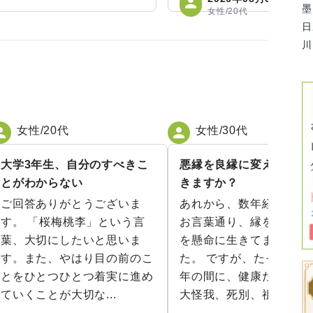
墨
女性/20代
日
川
女性/20代
女性/30代
大学3年生、自分のすべきこ
悪縁を良縁に変えること
とがわからない
きますか？
ご回答ありがとうございま
あれから、数年経ちまし
す。 「桜梅桃李」という言
お言葉通り、縁を信じ、
葉、大切にしたいと思いま
を懸命に生きてまいりま
す。また、やはり目の前のこ
た。 ですが、たったこの
とをひとつひとつ着実に進め
年の間に、健康だった両
ていくことが大切な...
大怪我、死別、祖...