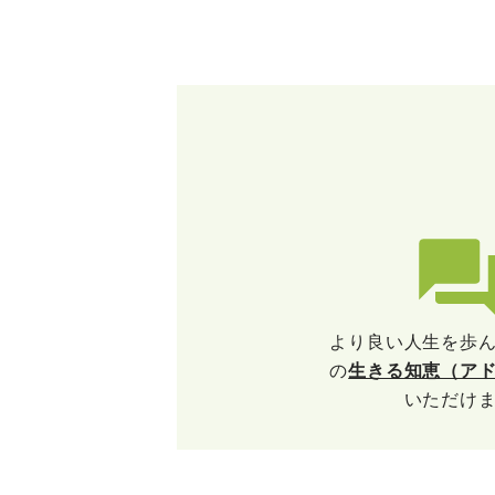
より良い人生を歩
の
生きる知恵（ア
いただけ