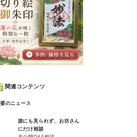
女性/20代
女性/30代
ツカ
愛犬、最近までは元気だった
後方に車がない
ee
けどまた元気なくして検査の
駐車場からバッ
関連コンテンツ
食べ
結果も悪くなってた 家族の
したら死角に車
い
事や生活面でも苦しみ続け、
れてしまった…
娑婆のニュース
た
好きな事でも嫌な事や不安ば
かったから良か
食物
かり、良い事があってもまた
の車が先に道路
子
失う事を恐れ、悩んで時間を
た）ほんと鬱。
誰にも見られず、お坊さん
無駄にし愛犬との時...
ない…でもこの地域
にだけ相談
非公開Q&A相談