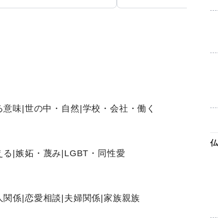
る意味
|
世の中・自然
|
学校・会社・働く
仏
える
|
嫉妬・蔑み
|
LGBT・同性愛
人関係
|
恋愛相談
|
夫婦関係
|
家族親族