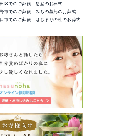
田区でのご葬儀｜想盆のお葬式
野市でのご葬儀｜みちの墓苑のお葬式
口市でのご葬儀｜はじまりの杜のお葬式
無回答/30代
女性/30代
はで
お盆で何を思えば？戦争支持
煩悩を捨てたく
した先祖を
中田 三恵 様 
た。
Kousyo Kuuyo Azuma様あり
ざいます。確か
毎日
がとうございます。 確かに
通り、煩悩に振
し
勝ってもまた争うだけ、全体
い心も救いあげ
２
を見ればそうです。でもねそ
が阿弥陀仏様だ
親の
こじゃないんです。一生歴...
不安な時や寂し
に感じたのかも..