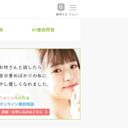
寺
AI僧侶問答