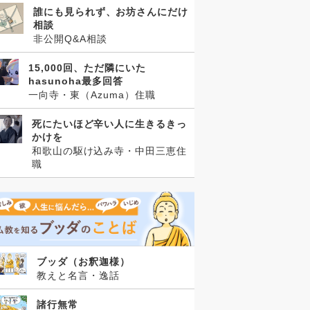
誰にも見られず、お坊さんにだけ
相談
非公開Q&A相談
15,000回、ただ隣にいた
hasunoha最多回答
一向寺・東（Azuma）住職
死にたいほど辛い人に生きるきっ
かけを
和歌山の駆け込み寺・中田三恵住
職
ブッダ（お釈迦様）
教えと名言・逸話
諸行無常