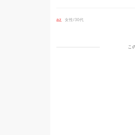
az
女性/30代
こ