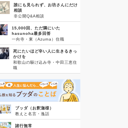
誰にも見られず、お坊さんにだけ
相談
非公開Q&A相談
15,000回、ただ隣にいた
hasunoha最多回答
一向寺・東（Azuma）住職
死にたいほど辛い人に生きるきっ
かけを
和歌山の駆け込み寺・中田三恵住
職
ブッダ（お釈迦様）
教えと名言・逸話
諸行無常