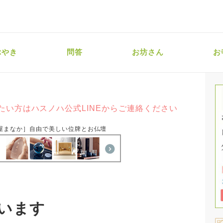
ぶやき
問答
お坊さん
お
たい方はハスノハ公式LINEからご連絡ください
屋まなか］自由で美しい位牌とお仏壇
います