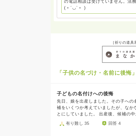
の電話相談は受けていません。法務
援も宜しくお願いします。 ※個別相談は、hasunohaオンライン相談より受け付けていま
(﹡´◡`﹡ )
す。お寺への いきなりの電話相談
ください。 法務を優先させてくださ
［祈りの道具
「子供の名づけ・名前に後悔
子どもの名付けへの後悔
先日、娘を出産しました。その子への名付けについ
補をいくつか考えていましたが、なか
とにしていました。 出産後、候補の中からお互いに順位付けをし、結果的にプロフィールに記載
の名前（私の第一候補）に決まりまし
有り難し 35
回答 4
くり来なくなってしまい、第二候補だっ
中赤ちゃんに授乳しているときにフッ