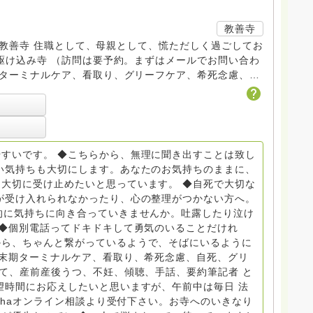
教善寺
す。 教善寺 住職として、母親として、慌ただしく過ごしてお
トDV、トラウマ、PTSD、傾聴トレーナー、手話、要約
学校 中学校支援員としても、ケアサポートをしていま
らから
すいです。 ◆こちらから、無理に聞き出すことは致し
般社団
い気持ちも大切にします。あなたのお気持ちのままに、
大切に受け止めたいと思っています。 ◆自死で大切な
griefcare.tomoshibi@icloud.com ◆GEは
が受け入れられなかったり、心の整理がつかない方へ。
 Equity 誰もが自分らしく生きることができる社会をめざ
的に気持ちに向き合っていきませんか。吐露したり泣け
 ◆個別電話ってドキドキして勇気のいることだけれ
から、ちゃんと繋がっているようで、そばにいるように
場で 総主任として勤めた経験も生かしつつ、お話できるこ
終末期ターミナルケア、看取り、希死念慮、自死、グリ
育て、産前産後うつ、不妊、傾聴、手話、要約筆記者 と
で。 来寺お問い合わせは⬇️こちらから
望時間にお応えしたいと思いますが、午前中は毎日 法
nohaオンライン相談より受付下さい。お寺へのいきなり
いません。お礼回答がある方を優先しています。 懇志応