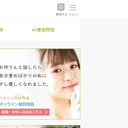
寺
AI僧侶問答