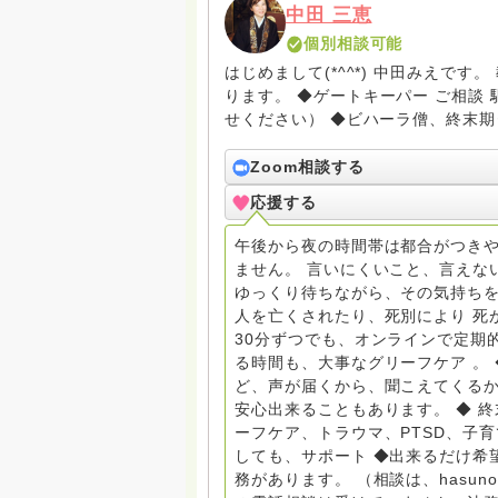
中田 三恵
個別相談可能
はじめまして(*^^*) 中田みえで
ります。 ◆ゲートキーパー ご相談 駆け込み寺 （訪問は要予約。まずはメールでお問い合わ
せください） ◆ビハーラ僧、終末期ターミナルケア、看取り、グリーフケア、希死念慮、自
死、産前産後うつ、育児、DV、デー
筆記、行政相談員、女性支援員、小
Zoom相談する
す。 ◆一般社団法人『グリーフケアともしび』理事長 【ともしび遺族会】運営 毎月 第１
応援する
金・昼夜2回開催（大阪駅前第3ビル） 14：00〜，18：00〜 お問い合わせ申込⬇️こち
griefcare.tomoshibi@icloud.com ＊この活動は皆さまのご支援により支えられておりま
午後から夜の時間帯は都合がつきや
す。ご協力をよろしくお願いします。 ゆうちょ銀行 口座番号 普通408-6452769 一
ません。 言いにくいこと、言えな
法人グリーフケアともしび ◆『ビハーラサロン おしゃべりカフェひだまり』 ビハーラ和歌
ゆっくり待ちながら、その気持ちを
山代表 居場所運営 問い合わせ申込⬇️こちらから 
人を亡くされたり、死別により 死
しもとサピュイエ 所属 （Gender
30分ずつでも、オンラインで定期
して）DV・女性支援 ◆認定NPO京都自死自殺相談センターSotto 元グリーフサポート委員長
る時間も、大事なグリーフケア 。
（2018〜2024） ◆保育士.幼稚園教諭.小学校教諭. レクリエーションインストラクター.中学
ど、声が届くから、聞こえてくる
校DV授業 10年間 保育 教育の現
安心出来ることもあります。 ◆ 
とがあれば 幸いです。 いつも あなたとともに。南無阿弥陀仏 ここでは、宗旨を問いませ
ーフケア、トラウマ、PTSD、子
ん。 まずは、ひとりで抱え込まない
しても、サポート ◆出来るだけ希
miehimeyo@gmail.com ※時間を割いて、あなたに向き合っています。 ですので、過去の質
務があります。 （相談は、hasu
問へのお返事がない方には、応えて