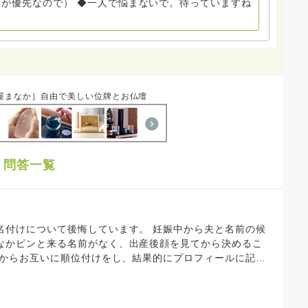
が優先なので） ◆一人で悩まないで。待っていますね
は受け付けておりません。また夜中や早朝の電話もご遠慮
い。
屋まなか］自由で美しい位牌とお仏壇
」問答一覧
て後悔しています。 妊娠中から夫と名前の候
なかピンと来る名前がなく、出産後顔を見てから決めるこ
た。 しかし、出生届を出した後になって、その名前がしっ
た名前にするべきだったのではと後悔しています。 入院
と頭に浮かんで離れなくなったのが第一候補の名前で、姓