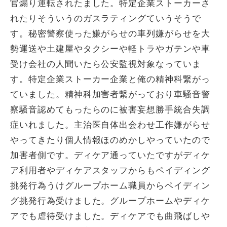
官煽り運転されたました。特定企業ストーカーさ
れたりそういうのガスラティングていうそうで
す。秘密警察使った嫌がらせの車列嫌がらせを大
勢運送や土建屋やタクシーや軽トラやガテンや車
受け会社の人聞いたら公安監視対象なっていま
す。特定企業ストーカー企業と俺の精神科繋がっ
ていました。精神科加害者繋がっており車騒音警
察騒音認めてもったらのに被害妄想勝手統合失調
症いれました。主治医自体出会わせ工作嫌がらせ
やってきたり個人情報ほのめかしやっていたので
加害者側です。ディケア通っていたですがディケ
ア利用者やディケアスタッフからもペイディング
挑発行為うけグループホーム職員からペイディン
グ挑発行為受けました。グループホームやディケ
アでも虐待受けました。ディケアでも曲飛ばしや