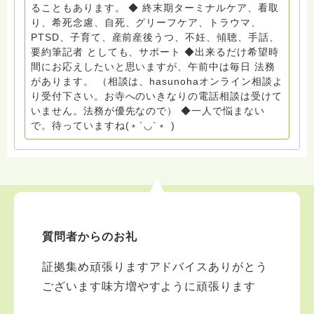
イエ 所属 （Gender Equity 誰もが自分らしく生きるこ
ることもあります。 ◆ 終末期ターミナルケア、看取
とができる社会をめざして）DV・女性支援 ◆認定NPO
り、希死念慮、自死、グリーフケア、トラウマ、
京都自死自殺相談センターSotto 元グリーフサポート委
PTSD、子育て、産前産後うつ、不妊、傾聴、手話、
員長（2018〜2024） ◆保育士.幼稚園教諭.小学校教諭.
要約筆記者 としても、サポート ◆出来るだけ希望時
レクリエーションインストラクター.中学校DV授業 10年
間にお応えしたいと思いますが、午前中は毎日 法務
間 保育 教育の現場で 総主任として勤めた経験も生かし
があります。 （相談は、hasunohaオンライン相談よ
つつ、お話できることがあれば 幸いです。 いつも あな
り受付下さい。お寺へのいきなりの電話相談は受けて
たとともに。南無阿弥陀仏 ここでは、宗旨を問いませ
いません。法務が優先なので） ◆一人で悩まない
ん。 まずは、ひとりで抱え込まないで。 来寺お問い合
で。待っていますね(﹡´◡`﹡ )
わせは⬇️こちらから miehimeyo@gmail.com ※時間を割
いて、あなたに向き合っています。 ですので、過去の
質問へのお返事がない方には、応えていません。お礼回
答がある方を優先しています。 懇志応援も宜しくお願
いします。 ※個別相談は、hasunohaオンライン相談よ
り受け付けています。お寺への いきなりの電話相談は
受け付けておりません。また夜中や早朝の電話もご遠慮
質問者からのお礼
ください。 法務を優先させてください。
証拠集め頑張りますアドバイスありがとう
ございます味方増やすように頑張ります