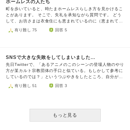
ホームレスの人たち
うか私は無視されたりするようになりました。それで月日が
ではなく、いじめ加害行為でしょうか？
流れ大人になったとき成人式で集まって同窓会があったらし
町を歩いていると、時たまホームレスらしき方を見かけるこ
く、LINEグループが作られ私も誘われました。その時ビン
とがあります。 そこで、失礼を承知ながら質問です。 どう
タをした子にLINEであやまりました。その子はそんなこと
して、お坊さまは衣食住にも恵まれているのに（恵まれてい
気にしてたんだといってました。交換日記の子にはご実家に
るように見受けられます。汗）ホームレスや、借金苦などの
有り難し 75
回答 5
謝罪の手紙を書きポストに入れておきました。これでよかっ
方々をお助けにならないのでしょうか…？ お坊さまも、切
たのか分からないけど懺悔の気持ちでいっぱいになり警察に
り詰めて生活なさっているのかもしれませんが、一般の人た
泣きながら暴力をふるいました。と行ったことがあります。
ちよりはお金があるのではないかなと考えました。 私の身
許されないことだと思いますが、その後の人生過酷でした。
近にも、ホームレスだったり借金で苦しんでいる方が居ま
そろそろ少しは幸せになっても良いのではないかと思ってし
SNSで大きな失敗をしてしまいました…
す。 どうか、見かけたら助けて差し上げてほしいのです。
まいます。20年位暴力はふるってません。反省してます。ど
良くないことを考えたり、身に災いを受けている最中（自分
先日Twitterで、「あるアニメのこのシーンの登場人物のやり
うしたら許されますか。
のせいなので、お気になさらず。）の私からの願いです。
方が某カルト宗教団体の手口と似ている。もしかして参考に
何も悪くないのに、寒かったりお腹が空いたり、良くない人
しているのでは？」というつぶやきをしたところ、自分が思
と繋がることもある、借金苦の方々も、ホームレスの方と同
っている以上に拡散されてしまいました。(7000いいねくら
有り難し 51
回答 3
様に、助けてさしあげてほしいです。
い行ったと思います)その作品はいわゆる今の「旬ジャン
ル」で、ちょっとした発言がものすごい勢いで拡散されるこ
ともあるのです。(私の発言も今までに4～5回、1万以上のい
いねがついたことがあります) 数時間後、匿名メッセージで
「ご自分でも思っている以上に拡散されてしまったのだとは
もっと見る
思いますが、実在の宗教団体とアニメを繋げる投稿は良くな
いのでは？アニメに悪い影響を与えかねませんよ」とやんわ