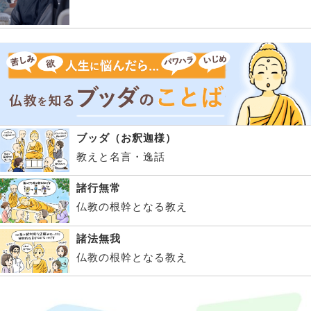
ブッダ（お釈迦様）
教えと名言・逸話
諸行無常
仏教の根幹となる教え
諸法無我
仏教の根幹となる教え