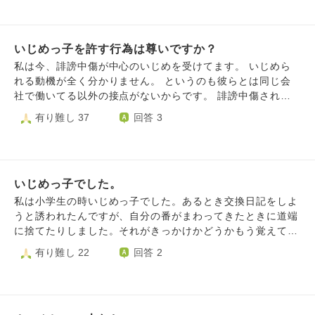
いのか、どう解決したらいいのか、わからなくなり悩んでい
り返ったら後方にいてニヤニヤしながら見ていたり、放課後
する行動になると私は思います。 傍観しない事で、確かに
ます。
に離れたところからニヤニヤ見ていたりしました（友人も目
現時点でいじめられている子を助ける事はできますが、 そ
撃）。ハッキリと、もう気色悪いからニヤニヤしながら見る
れは火中に手を突っ込む行為と似たようなレベルの危険さな
のを止めてと言いましたが止みませんでした。 小6からの出
いじめっ子を許す行為は尊いですか？
気がして、 僕は少なくとも率先して傍観しないようにしよ
来事を含め我慢できなくなった私は、すれ違う時に「キショ
うとは思えないし、 周囲の人に傍観をするな、と勧めるこ
私は今、誹謗中傷が中心のいじめを受けてます。 いじめら
っ」と言い、A君を私に近付けないようにしました。何回言
ともできません。 僕の考え方は、 世間一般の本音として、
れる動機が全く分かりません。 というのも彼らとは同じ会
ったかははっきり覚えていません。 それから数ヶ月後のあ
綺麗事を抜きにして実際に生きていく為の行動指針として
社で働いてる以外の接点がないからです。 誹謗中傷される
る日、授業中に隣の席に座るA君とA君の友人から「担任に
間違っているのでしょうか。 道義的にはおそらく間違って
理由がないのです。 知らないうちに彼らの逆鱗に触れる事
有り難し 37
回答 3
言うから」「これはいじめだ」「担任はいじめにうるさい
いるのでしょうが…。 支離滅裂で申し訳ないです。その上
をしたかもしれませんが、喧嘩は売ってないです。 こっち
ぞ」と言われました。 そんなことを言うならA君が私にして
で、是非ともお教えください。
から悪口も言ってません。 なのに誹謗中傷され笑われる毎
きたことは何なのか？と思いましたが、「そうか。もう止め
日、殺意も何度も湧きました。 ですが私は許そうと思って
るわ」「悪かったね」と言ったらA君はニヤニヤしていまし
ます。 仏教では許す行為は非常に尊い行為であるとネット
たが、「じゃ、あんたが私にやってきたことを考えたら？」
いじめっ子でした。
に書いてありました。 キリスト教にも一万タラントの負債
と言ったところA君は黙りました。この後、卒業までA君と
という話があり神から大きな許しを貰ってるから自分も許し
私は小学生の時いじめっ子でした。あるとき交換日記をしよ
は一切話していないです。 ちなみに、中1の時の担任は親身
てあげるべきだと言う意味だそうです。 勿論、ネットの情
うと誘われたんですが、自分の番がまわってきたときに道端
に話を聞くタイプではなく、生徒に過剰な指導を加えて問題
報なのでこれらが誤ってる可能性もあります。 許す行為は
に捨てたりしました。それがきっかけかどうかもう覚えてま
になる人でした。 この事を40歳過ぎた今になっても、ふと
どれ程の価値、尊さがあるのでしょうか？教えて下さい。
せんが、私の机の周りに女子達が集まって怒られました。そ
有り難し 22
回答 2
思い出します。小学生の頃から同級生たちに悪口を言われて
のなかの1人に蹴られ続けられていて他の子は気づいてない
きましたが、自分に嫌がらせをしてきた人と同じことをA君
様子でしたが私それが頭にきてビンタをその子にしました。
にしていたことに変わりないのではないか、私も他の言い方
その子の親子さんに目が腫れてるとの連絡をうけたのです
があったのではないか、違う先生に相談すれば良かったので
が、あやまりにはいきませんでした。 それがきっかけとい
はと考えてしまいます。 私がやったことはやり返しや反撃