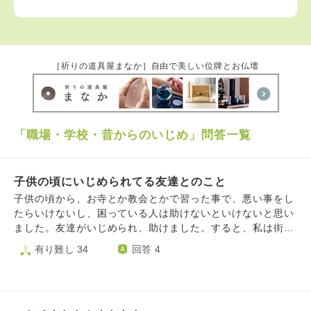
［祈りの道具屋まなか］自由で美しい位牌とお仏壇
「職場・学校・昔からのいじめ」問答一覧
子供の頃にいじめられてる友達とのこと
子供の頃から、お寺とか教会とかで習った事で、悪い事をし
たらいけないし、困っている人は助けないといけないと思い
ました。友達がいじめられ、助けました。すると、私は街中
の大人にまで、「可愛い子をねたんでる。ブス」などと嫌が
有り難し 34
回答 4
らせを受けました。住めなくなりました。精神的にも追い詰
められて、精神科で「鬱状態」と言われて、大変な人生を生
きました。お坊さんなら、困っている人を見たらどう対応さ
れていますか？