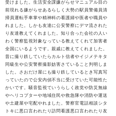
受けました。生活安全課嫌がらせマニュアル目の
前現れる嫌がらせあるらしく大勢の駅員警備員清
掃員運転手車掌や精神科の看護婦や医者や職員や
れました。しかも友達に公安警察にデマ流された
り友達教えてくれました。知り合った会社の人い
わく警察監視対象なっている教えてくれて加害者
全国にいるようです。親戚に教えてくれました。
昔に撮り鉄していたらカルト信者やイジメテキタ
同級生や公安警察撮影妨害さていること判明しま
した。さおだけ屋にも撮り鉄しているとき写真写
っていたので公安内偵不当に受けていた可能性た
かいです。騒音監視ていうらしく政党や防災無線
やヘリコプターや地域住民や救急隊や消防や運送
や土建屋や宅配やれました。警察官電話相談シタ
トキに悪口言われたり訪問看護悪口言われたり友