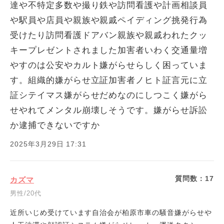
達や不特定多数や撮り鉄や訪問看護や計画相談員
や駅員や店員や親族や親戚ペイディング挑発行為
受けたり訪問看護ドアバン親族や親戚われたクッ
キープレゼントされました加害者いわく交通量増
やすのは公安やカルト嫌がらせらしく困っていま
す。組織的嫌がらせ立証加害者ノヒト証言元に立
証シテイマス嫌がらせだめなのにしつこく嫌がら
せやれてメンタル崩壊しそうです。嫌がらせ訴訟
か逮捕できないですか
2025年3月29日 17:31
質問数：
17
カズマ
男性/20代
近所いじめ受けています自治会が柏原市車の騒音嫌がらせや