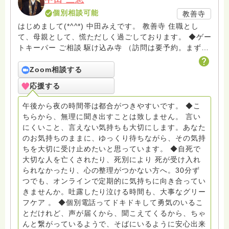
個別相談可能
教善寺
はじめまして(*^^*) 中田みえです。 教善寺 住職とし
て、母親として、慌ただしく過ごしております。 ◆ゲー
トキーパー ご相談 駆け込み寺 （訪問は要予約。まずは
メールでお問い合わせください） ◆ビハーラ僧、終末期
ターミナルケア、看取り、グリーフケア、希死念慮、自
Zoom相談する
死、産前産後うつ、育児、DV、デートDV、トラウマ、
応援する
PTSD、傾聴トレーナー、手話、要約筆記、行政相談
員、女性支援員、小学校 中学校支援員としても、ケア
午後から夜の時間帯は都合がつきやすいです。 ◆こ
サポートをしています。 ◆一般社団法人『グリーフケア
ちらから、無理に聞き出すことは致しません。 言い
ともしび』理事長 【ともしび遺族会】運営 毎月 第１
にくいこと、言えない気持ちも大切にします。あなた
金・昼夜2回開催（大阪駅前第3ビル） 14：00〜，18：
のお気持ちのままに、ゆっくり待ちながら、その気持
00〜 お問い合わせ申込⬇️こちらから
ちを大切に受け止めたいと思っています。 ◆自死で
griefcare.tomoshibi@icloud.com ＊この活動は皆さま
大切な人を亡くされたり、死別により 死が受け入れ
のご支援により支えられております。ご協力をよろしく
られなかったり、心の整理がつかない方へ。30分ず
お願いします。 ゆうちょ銀行 口座番号 普通408-
つでも、オンラインで定期的に気持ちに向き合ってい
6452769 一般社団法人グリーフケアともしび ◆『ビハ
きませんか。吐露したり泣ける時間も、大事なグリー
ーラサロン おしゃべりカフェひだまり』 ビハーラ和歌
フケア 。 ◆個別電話ってドキドキして勇気のいるこ
山代表 居場所運営 問い合わせ申込⬇️こちらから
とだけれど、声が届くから、聞こえてくるから、ちゃ
griefcare.tomoshibi@icloud.com ◆GEはしもとサピュ
んと繋がっているようで、そばにいるように安心出来