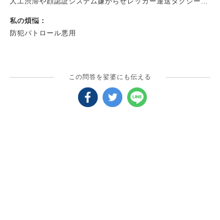
人工渋滞や顔認証システム嫌がらせレッカー運送タクシー・
バス高速バすや運送会社や工事会社からの嫌がらせやしてき
私の煩悩：
たり日本郵政証言しています公明党が公安や警察や企業や地
防犯パトロール悪用
域命令して公安防犯やあいつ精神障害や犯罪者だから邪魔だ
と言ってむりやり理由つけて嫌がらせしてきます
この問答を娑婆にも伝える