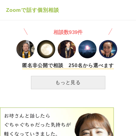
りと指摘してくださった方がいて、直ぐにツイートを消して
謝罪しました。 自分は心理学や洗脳について勉強していま
Zoomで話す個別相談
して、心理描写が巧みなそのアニメに驚き、つい興奮してそ
のような発言をしてしまいました。実在の、しかも大きな事
件を起こした団体に例えたことを本当に反省しています。
相談数939件
当該ツイートを削除したあと、何気なくエゴサ(？)をしたと
ころ、かなりキツい口調で私のツイートについて怒っていら
っしゃる方を見かけまして、自分はファン失格なのかな…。
と… 頭を冷やす意味も兼ねてTwitterから離れるべきかと思
い、今はTwitterのアプリを非表示にしています。 自分の軽
率な言動で誰かを不快にしてしまったこと、本当に反省して
匿名非公開で相談 250名から選べます
いますし、ショックが大きいです… 私はファン失格でしょ
うか…軽率な発言をしてしまったことは事実ですが、作品を
もっと見る
愛している気持ちに変化はありません。 ただ、あんな軽率
な発言をしてしまった私が作品のファンを名乗って良いの
か…と悩んでいます。 私はどうすれば良いのでしょうか…