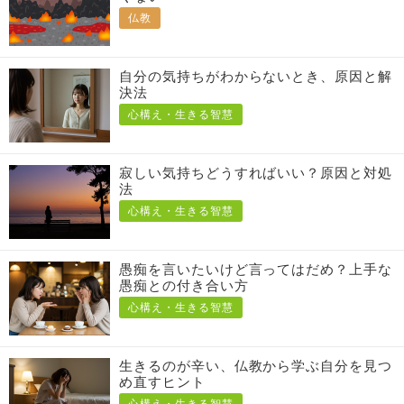
仏教
自分の気持ちがわからないとき、原因と解
決法
心構え・生きる智慧
寂しい気持ちどうすればいい？原因と対処
法
心構え・生きる智慧
愚痴を言いたいけど言ってはだめ？上手な
愚痴との付き合い方
心構え・生きる智慧
生きるのが辛い、仏教から学ぶ自分を見つ
め直すヒント
心構え・生きる智慧