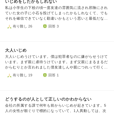
いじめをしたかもしれない
私は小学生の下校の頃一度友達の雰囲気に流され邪険にされ
ていた女の子に小石を投げてしまったかもしれなくて、でも
それを確信できていなく勘違いかもという思いと最低だな俺
っていう思いがまじり加害者かもしれないのに勝手ながら辛
有り難し 26
回答 3
いです。記憶が曖昧なのとくっつき虫を友達によく投げて遊
んでたのでそれが混ざったかもという思いもあるし、性格的
に先生に怒られることはしないのとイジメられてたのにもよ
く話しかけに行ったり友達になって感謝されたりでか感謝さ
大人いじめ
れたこともあるので僕がほんとにしたのかわかりません。で
も少しでもしたかもという記憶があるのでモヤモヤして辛い
大人いじめうけています。僕は犯罪者なのに嫌がらせうけて
ですどうしたらいいですか？
います。まず親に虐待うけています。まず父親にまるまるだ
からむりとか言われました僕友達しんや親につれって行くれ
ましたあきかに虐待デス。親に学生時代にしんや言えなかっ
有り難し 19
回答 1
た拒否される可能性ありますx見えれば普通に撮り鉄キッズ
撮影地てつやしています。嫌がらせドタキャンいうのはあり
ますが僕レア絶対行きます。まつり絶対行きます。父親よし
たけ頻繁おきてくるやしたまでわざわざおきてくる配置変え
どうするのが人として正しいのかわからない
る虐待うけています母親には配置かえるやトイレ頻繁など嫌
がらせしてきます。ストーカーいじめ加害者防犯悪用未成年
会社の所属する課で何年も前からいじめが起きています。5
つきまというらでつながっていました。先生ストーカーや八
人の女性が順ぐりで標的になっていて、1人異動しては、次