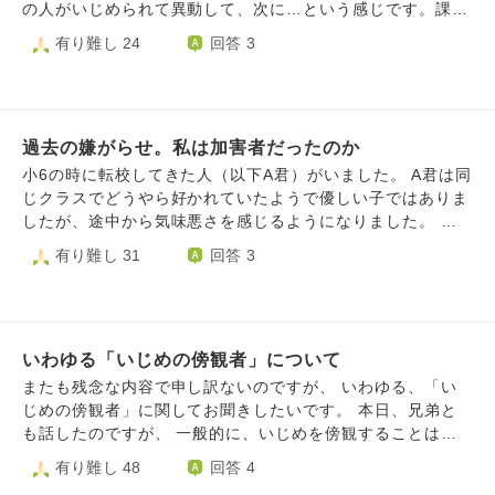
代本町北条新在家本町八代本町2丁目まつり練習やってない
の人がいじめられて異動して、次に…という感じです。課に
や南新在家や北条などまつり撮影妨害など加害者うらでつな
女性がいなくなり、ついに私がいじめの標的になりました。
有り難し 24
回答 3
がっています計画相談員や訪問看護やつついんしている精神
2人の女性から無視されるようになりました。子育てをする
科加害者つながっています。同級生友達新薬つれてくってれ
ためにもうつ病を再発するわけにはいかない！と思い、まだ
てたのに僕おやはひるからようじあるとかめがねなくしたよ
エネルギーがあるうちに、会社の人事に相談しました。人事
るうんでんきないほかのおや違って自分かってどくおやです
は客観的に事実確認をしてくれたり、私の意見をもとにいじ
うそまで吐きます政府系集団ストーカーとらっく頻繁スレち
過去の嫌がらせ。私は加害者だったのか
めをしている2人を別の部署に移動させれるかもと考えてく
がい社会主義国家つかれわた尾行方法など嫌がらせしてきま
れてます。 わたしは、異動した今も苦しみながら働くいじ
小6の時に転校してきた人（以下A君）がいました。 A君は同
す。うえのネットワークつながっています。おやはわざと否
められた方々が安心して働けるようになるようにと心から願
じクラスでどうやら好かれていたようで優しい子ではありま
定してきます。加害者うらでつながっているので不正共有し
っています。なので、私も頑張って動かないと！と思い、い
したが、途中から気味悪さを感じるようになりました。 誰
て嫌がらせうけます。かると移民ネットワーク数十万人不正
じめている側だと思われてるけど、正直わからないグレーな
もいない教室で急に後ろから強い力で無言で抱きつかれたり
有り難し 31
回答 3
登録されています。友達おやはしんやでもつれってくれたの
女性に勇気を出して声をかけて、話をしました。現状を話し
(2回)、いじめられてるんやろ？と心配したような様子で言
にゆるまでしんといから無理とかあきらかにおやさがでてい
て、相手の話を聞いてみると、いじめられてた人の中には他
ってきたと思えば、後日、「お前なんかいじめられろ！」と
ますどくおや特徴です怒りしんとうしています父親無視され
の人に嫌なことをしたことが何度かあったりして、いじめら
言ってきたり、また別日に放課後に後をつけていたようで誰
ていてつれってくれないので不便場所バスです。おや被害む
れた側にも賛同できない言動があったことがわかりました。
もいない廊下で話しかけられ、「さっきごめんな」と謝って
ししたり加害者がわなのでスルーです。公安嫌がらせ顔見知
いじめられてた人はみなさん、心身共にボロボロで投薬した
いわゆる「いじめの傍観者」について
きたので、「いいよ」と返したところ、「なあ、僕さ…君が
りそっくり嫌がらせに同級生や先生や福祉関係や地域顔見せ
り、休職したりされてるので、いじめられて苦しんでるのは
好きなんやけど」とニヤニヤしながら言われたかと思った
またも残念な内容で申し訳ないのですが、 いわゆる、「い
など嫌がらせシテキマシタ。ぼく立場よわいのに不利です。
事実なので、どうにかしてあげたいのですが、一方で、いじ
ら、壁際に追い詰められて身体を触ろうとされました。私は
じめの傍観者」に関してお聞きしたいです。 本日、兄弟と
嫌がらせされる防犯パトロール嫌がらせを犯罪者でもないの
めてる側に一方的に部署異動させる、人事指導をするのは少
止めて！と言い、その場から逃げ出しました。そしてその出
も話したのですが、 一般的に、いじめを傍観することは良
にうけている場合防犯団体地域やくいん不正登録されても見
し違うのではないかと思い始めてる自分もいます。 人とし
来事は担任に相談できないまま、卒業を迎えました。 その
くない事とされています。しかし、いじめを傍観せずに対処
有り難し 48
回答 4
て見ぬふりです悲しいです。
て、間違ったことはしたくないのですが、どうするのが正し
後、卒業して中1で再びA君と同じクラスになりましたが、振
するという事は、大抵の場合、次のターゲットを自分に変更