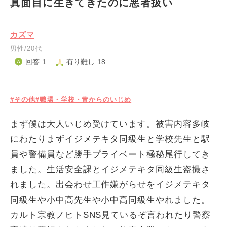
真面目に生きてきたのに悪者扱い
カズマ
男性/20代
回答 1
有り難し 18
#その他
#職場・学校・昔からのいじめ
まず僕は大人いじめ受けています。被害内容多岐
にわたりまずイジメテキタ同級生と学校先生と駅
員や警備員など勝手プライベート極秘尾行してき
ました。生活安全課とイジメテキタ同級生盗撮さ
れました。出会わせ工作嫌がらせをイジメテキタ
同級生や小中高先生や小中高同級生やれました。
カルト宗教ノヒトSNS見ているぞ言われたり警察