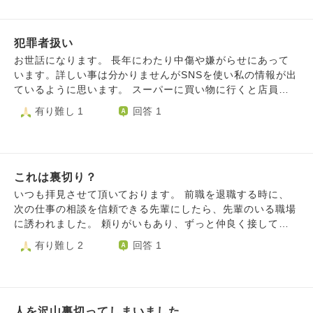
回しの仕返しをされたのではないか、私のメンタルが不安定
私と今も続いている事がバレないように必死なのです。 そ
れます。歩いているときも大勢運送や土建屋やタクシーやら
なまま、元恋人の人間性を見極められず、急に恋愛を始めて
の事にも怒りが湧き、彼に対する憎しみが抑えきれません。
れいくさきざきで被害合います。ネットカルト宗教のひと加
しまったからか…私が気を付ければ、良い関係を守れたので
ですが、彼と別れる決心は付かず、憎しみなど抱いていない
犯罪者扱い
害者に監視していますよ言われたのでカルト宗教関与してい
はないか…色んな後悔が頭をぐるぐるします。それでも、や
ように感情を隠して、彼の望むように接しています。 とて
ます。電話クチコミに詐欺師書いてあったので僕のことを生
お世話になります。 長年にわたり中傷や嫌がらせにあって
っぱり元恋人のことは許せません。自分（元恋人）の誕生日
も苦しいです。 彼に対しても、相手の女性に対しても、狂
活安全課詐欺師でっち上げられました。別の人から聞いたで
います。詳しい事は分かりませんがSNSを使い私の情報が出
には部員たちに祝って欲しいとメッセージを送っておきなが
おしい程の憎しみと怒りがあります。 それなのに別れられ
すけど警察監視対象者僕がなっているみたいです。過剰防犯
ているように思います。 スーパーに買い物に行くと店員や
ら、私の誕生日は祝わなかったし、デートした際、私が夕方
ない。 この状態のまま、来年まで待つのか。それまで自分
パトロール防犯パトロール悪用あり警察やっている書き込み
お客を装った人が私に張り付き万引きやイタズラをするかの
有り難し 1
回答 1
にボランティアの勉強会があると事前に伝えたのに、ラブホ
は耐えられるのか？ 今後の人生を共にしたいとまで思った
ありました。防犯ポスター警告や警戒ポスター増えているの
ように監視しする。散歩に行けば来た、あれだ、だのと言わ
テルに連れて行かれたりと、普段は大人しいくせに、急に無
相手なだけに、憎しみはあれども嫌いになれないのです。
で大勢の人防犯パトロール悪用関与しています。祭りのみい
れる。目が合えば見た、睨んだなど言いながら笑い声を聞か
神経な言動をしたり、卑怯になったりする奴でした。元恋人
私が最終的に選ばれないだろう事もわかっているのに。 愛
ったら過剰防犯パトロールやれました。精神科二も運送や土
せる。私はメンタルクリニックに通院している為、話しても
が本当に欲しかったのは恋人ではなく、自分自身が何をして
と憎しみの間で揺れ続けています。 この苦しみから逃れる
建屋止まっていたので精神科関与しています。地域住民やカ
病気が出た。薬飲んでるか？気のせいだと言われ、もう人に
も黙って許してくれる存在だったのかもしれません。
にはどうすべきなのか、別れるのが一番いいのは分かっては
ルト宗教s鶴タブー宗教やイジメテキタ同級生や訪問看護や
これは裏切り？
話す事を諦めました。恐らくですが何となくでも噂に気付い
いるのですが…
主治医や警察嫌がらせ受け行政いったら受理されました。主
ているであろう人も教えてはくれません。以前に相談した親
いつも拝見させて頂いております。 前職を退職する時に、
治医に行政受理されたこと伝えたら統合失調解除されません
への嫌がらせも私の噂話が原因だと思っています。同じ人に
次の仕事の相談を信頼できる先輩にしたら、先輩のいる職場
でした。攻める防犯の人対象をノイローゼ引きこもりされる
嫌がらせを受けるなら文句を言うなり相談したり出来るでし
に誘われました。 頼りがいもあり、ずっと仲良く接してく
といっており攻める防犯すれ違い嫌がらせを大勢駅員や清掃
ょうが噂を聞きつけた人達が集まり嫌がらせに加わっていた
れた先輩だったということもあり、迷わずA部署に入職しま
有り難し 2
回答 1
員や警備員や精神科患者や主治医や看護師や医者やられまし
ら文句も言えません。全て病気で片付けられて終わりです。
した。 入職した後もまた楽しい職場で働けると思いました
た。攻める防犯仕草嫌がらせをまつりのひとや親族や親戚や
少なくとも嫌がらせをしている人達に何かした覚えはありま
が、入職初日にその先輩がA部署からB部署へ異動希望を出
計画相談員や不特定多数や主治医や訪問看護やれました。出
せん。スーパーでも悪い事はしていないから堂々と買い物を
していることがわかりました。 周りからも、その先輩自身
会わせ工作嫌がらせを計画相談員や訪問看護やディケアスタ
しようと出かけますが余りの張り付きに怖くなります。帰宅
が異動する為に誘ったんだよなど言われ、その日から不信感
ッフやディケア利用者やイジメテキタ同級生や同級生親や高
すると恐怖と悔しさとで泣けてきます。必要だから買い物に
人を沢山裏切ってしまいました。
を持つようになりました。 結局、1ヶ月経ったら先輩はB部