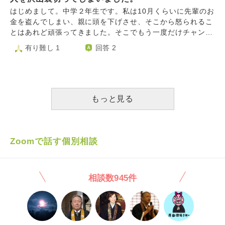
校同級生や小中高先生や主治医やれました。出会わせ工作し
行く。必要だから病院も散歩にも行く。何故それが許されな
署へ異動となり、私はA部署のまま働いておりましたが、環
はじめまして。中学２年生です。私は10月くらいに先輩のお
てきた同級生親はお寺僧侶しています。お店嫌がらせ集団ス
いのでしょうか？一度ドラッグストアで、いつまで続ける
境に馴染めず退職の話を役員に話をしました。 役員からはB
金を盗んでしまい、親に頭を下げさせ、そこから怒られるこ
トーカーらしくけんをまたいで大勢お店やれました。お店鉄
の？あの女の人が出ていくまで。と女性2人の会話を耳にし
部署への異動を打診された為、再度先輩のいるB部署で働く
とはあれど頑張ってきました。そこでもう一度だけチャンス
道会社法嫌がらせ行政受理されており妄想ではありません後
ました。引っ越したら終わるのか？終わりません。私は他県
ことになりました。 先輩もまたいつものように接してくれ
をあげると言われたからです。でも2025/02/19に同級生の
有り難し 1
回答 2
いい忘れていましたが親族も集団ストーカー加担しておりそ
で同じ嫌がらせを受け引っ越して来たからです。当時、住ん
るようになりました。 ただ数ヶ月経ったら、その先輩は退
お金を盗んでしまいました。男友達で周りの女友達にも「〇
の証拠親族家を通ると集スト宅配止まっていたからです。親
でいたアパートのガス栓が閉められるイタズラがあり私宅も
職してしまいました。退職する前にも皆に知らせる前に話を
〇は違うでしょ」と言われたりしたことで自分の過ちの大き
戚にわれたクッキープレゼントされました。集ストたちが悪
被害に遭いました。下着泥棒にも遭いました。何故かガス栓
してくれましたが、先輩が退職するきっかけを作ったのは自
さを実感して罪悪感で男友達と巻き込んで心配させてしまっ
いのは福祉や介護や精神科加担しているです。弁護士も集団
を私が閉めていると噂になったようです。これも小耳に挟ん
分なのではないかと思っています。 もちろん先輩からは私
た女友達には自分で謝りました。親はもう育て方が間違った
ストーカー犯罪いっており大勢の人集団ストーカー犯罪やっ
だだけで直接誰かが言って来る事も無く否定する事も出来
が異動してきたのは関係ないと言われましたが、本心で言っ
など親に迷惑をかけたくなくて、言えませんでした。学校に
もっと見る
ています。
ず、少しずつ周りの様子が変わり私の情報が出ている感じに
ているのか分からないです。 その罪悪感もあり、今関係性
は防犯カメラでバレると思うので自分から謝りに行きまし
気づきました。職場、家などの個人情報から在宅、留守ま
は微妙で先輩から連絡が来ても、都合悪い、日時が合わない
た。でもどうしても親には言えません。昨日家に帰ったとき
で。そんな中、結婚し引っ越した今現在まで続いています。
など適当に理由をつけ、会わないようにしています。今でも
に優しく声をかけてくれたり、弟が抱きついてきてリ、そう
だから引っ越しても同じ事の繰り返しだと分かっています。
不信感は拭えません。 おそらく先輩に本心で話して下さい
いう何気ない幸せが私の魔が差したでやってしまったことで
Zoomで話す個別相談
気にせず堂々としているのにも限界です。何も対処出来ない
と伝えても、本心で話はしないと思います。 これからも距
崩れると思うと、怖くて親と何かを話すたびに罪悪感で泣き
自身にも悔しいです。自殺にも失敗してしまいました。結
離を置こうと思いますが、モヤモヤした気持ちが晴れないの
ました。どうしたらいいかわかりません。 私のやりたいこ
局、死んで消えるしか楽になれないのでしょうか？親兄弟を
で相談してみました。 私は裏切りにあってますよね？
ともできなくなるし、最悪の場合、施設になると思います。
思うと死ねないと今は思っています。ただ私が居ない方が親
相談数945件
私はやはり死んで詫びるしかないのでしょうか。私は生きて
への関心も無くなるかとも考えます。私はどんな犯罪を犯し
ていいのでしょうか。 人はまだかわれますか？
たのでしょうか？どうしたら嫌がらせ行為が終わるのでしょ
うか？