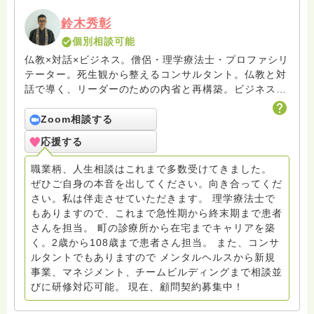
鈴木秀彰
個別相談可能
仏教×対話×ビジネス。僧侶・理学療法士・プロファシリ
テーター。死生観から整えるコンサルタント。仏教と対
話で導く、リーダーのための内省と再構築。ビジネスと
いう営みを通じて、人が本音と出会い、本来の個性で生
きる場をひらいています。 ※お坊さん回答の中に「鈴木
Zoom相談する
光浄」がおりますが当初諸事情がございまして私が回答
応援する
したものでございます。そちらもあわせてご参照くださ
い
職業柄、人生相談はこれまで多数受けてきました。
ぜひご自身の本音を出してください。向き合ってくだ
さい。私は伴走させていただきます。 理学療法士で
もありますので、これまで急性期から終末期まで患者
さんを担当。 町の診療所から在宅までキャリアを築
く。2歳から108歳まで患者さん担当。 また、コンサ
ルタントでもありますので メンタルヘルスから新規
事業、マネジメント、チームビルディングまで相談並
びに研修対応可能。 現在、顧問契約募集中！