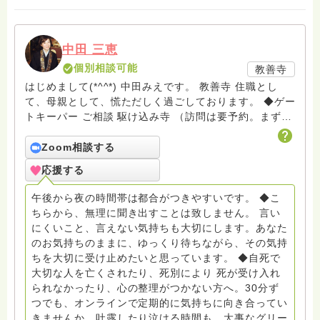
中田 三恵
個別相談可能
教善寺
はじめまして(*^^*) 中田みえです。 教善寺 住職とし
て、母親として、慌ただしく過ごしております。 ◆ゲー
トキーパー ご相談 駆け込み寺 （訪問は要予約。まずは
メールでお問い合わせください） ◆ビハーラ僧、終末期
ターミナルケア、看取り、グリーフケア、希死念慮、自
Zoom相談する
死、産前産後うつ、育児、DV、デートDV、トラウマ、
応援する
PTSD、傾聴トレーナー、手話、要約筆記、行政相談
員、女性支援員、小学校 中学校支援員としても、ケア
午後から夜の時間帯は都合がつきやすいです。 ◆こ
サポートをしています。 ◆一般社団法人『グリーフケア
ちらから、無理に聞き出すことは致しません。 言い
ともしび』理事長 【ともしび遺族会】運営 毎月 第１
にくいこと、言えない気持ちも大切にします。あなた
金・昼夜2回開催（大阪駅前第3ビル） 14：00〜，18：
のお気持ちのままに、ゆっくり待ちながら、その気持
00〜 お問い合わせ申込⬇️こちらから
ちを大切に受け止めたいと思っています。 ◆自死で
griefcare.tomoshibi@icloud.com ＊この活動は皆さま
大切な人を亡くされたり、死別により 死が受け入れ
のご支援により支えられております。ご協力をよろしく
られなかったり、心の整理がつかない方へ。30分ず
お願いします。 ゆうちょ銀行 口座番号 普通408-
つでも、オンラインで定期的に気持ちに向き合ってい
6452769 一般社団法人グリーフケアともしび ◆『ビハ
きませんか。吐露したり泣ける時間も、大事なグリー