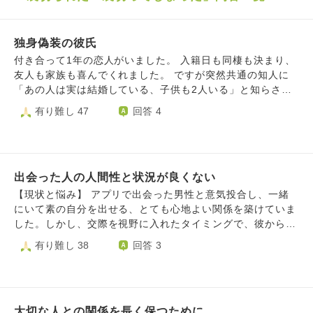
独身偽装の彼氏
付き合って1年の恋人がいました。 入籍日も同棲も決まり、
友人も家族も喜んでくれました。 ですが突然共通の知人に
「あの人は実は結婚している、子供も2人いる」と知らされ
ました。 口止めされていたけど見ていられなくなったと教
有り難し 47
回答 4
えてくれました。 彼を問い詰めると、嘘をついた事は悪い
が本当に結婚するつもりでいた。 もう離婚の話もついて
る、と言われその後すぐに離婚しました。(確認済みです) 独
身偽装の話を聞いたときから ただただショックで許す許さ
出会った人の人間性と状況が良くない
ないとか考えられなくなり、夜は眠れず食事もとれなくなり
ました。 心配してくれる家族にも本当の事は言えず、ちょ
【現状と悩み】 アプリで出会った男性と意気投合し、一緒
っと疲れててとごまかしています。 悪夢もみるようにな
にいて素の自分を出せる、とても心地よい関係を築けていま
り、病院に行ったところうつ病と診断されました。 彼は離
した。しかし、交際を視野に入れたタイミングで、彼から隠
婚や引っ越し、仕事でバタバタしており 今はキャパオーバ
していた事実をいくつか打ち明けられました。 多額の借金
有り難し 38
回答 3
ーしていると言われ頼ることもできません。 私には家族が
があること： 完済まで数年かかる見込みで、現在も毎月少
母と祖母しかおらず、闘病中なこともあり心配はかけたくな
なくない額を返済している。 職歴・雇用形態を偽っていた
いので伝えられません。 友人も出産や家庭があるため、こ
こと： 正社員と聞いていたが、実際は大学卒業後から現在
んな事を相談していいのか… そして何より幸せで浮かれて
まで非正規雇用。私だけでなく、周囲の友人にも嘘をつき続
いた私を知っているため、恥ずかしくて惨めでこんな事を言
大切な人との関係を長く保つために
けていた。 将来の展望： 現在、ある職種で修行中。将来的