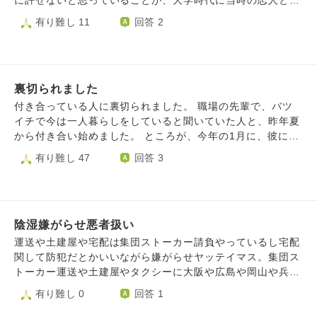
に許せないと思っていることが、大学時代に当時の恋人と私
なるのかもしれません。そして、自分もまた相手から得た信
相手の犠牲や物質的なものを求めるなど、過度に何かを求め
の誕生日の食事会をしたことです。その恋人は、私が入って
有り難し 11
回答 2
頼や期待を裏切らないよう、傷つけないように気をつけた
奪うような期待はもちろんよくないと思うのですが、 「期
いたサークルの、同い年の部長で、恋人の方から付き合って
い。それがきっと、大切な人を大切に扱うということなのだ
待しない」とは期待すべてが悪で健全な精神の人間は他人に
ほしいと言われました。初の恋人でした。誕生日の食事会に
と思います。 私はこのように考えたのですが、こういう時
対し期待を持たないものなのでしょうか、それともどこまで
ついては私から声をかけ、恋人とは、待ち合わせ時間、場所
の心の持ち方や、傷ついた気持ちとの向き合い方はどう捉え
が悪でどこまでは善などの基準があるのでしょうか。 期待
もお互いに了承して事前に計画を立てていましたが、当日、
れば良いでしょうか。
をしない状態がどのようなものなのかわかりません。 自分
裏切られました
天候が悪い中長い事一人で待たされた挙句、恋人に寝坊で大
は、何も期待されず何も期待するなと言われるのは、いつ切
遅刻され、一人でレストランに入ることになってしまいまし
付き合っている人に裏切られました。 職場の先輩で、バツ
り捨ててもいい他人だと思われているように感じます。
た。また、私の趣味を知っていながら、私の趣味ではなく、
イチで今は一人暮らしをしていると聞いていた人と、昨年夏
恋人の趣味のものをプレゼントされました。そして、終始面
から付き合い始めました。 ところが、今年の1月に、彼には
倒くさそうで、ふてくされた態度をとられました。このこと
長年同棲している女性がいる事が発覚しました。職場でも独
有り難し 47
回答 3
が原因で、後日私から別れを告げたところ、恋人は「自分も
り身だと言っていたので、そんな女性がいる事は全く知りま
別れたいと思っていた。これからは友達でいよう」と言われ
せんでした。 その時にすぐ別れればよかったのですが、そ
ました。その後しばらく、私は言葉通りに、元恋人とは友達
れまでの彼との時間が本当に幸せで楽しくて、どうしても別
として「最近どう？」くらいのメッセージをスマホに送るこ
れる事ができませんでした。 彼は今すぐどちらかに決める
とはありましたが、いつも未読無視されたので、関係は消滅
陰湿嫌がらせ悪者扱い
事はできないから、来年くらいまで待って欲しいと言ってい
しました。私は今も元恋人を激しく憎んでおり、次会うこと
ます。 私は待つと言ったものの、今現在苦しくて仕方ない
運送や土建屋や宅配は集団ストーカー請負やっているし宅配
があれば、思いっきり懲らしめてやりたいし、もう二度と恋
のです。 私を騙していた彼の事が憎くて仕方ない。でも愛
関して防犯だとかいいながら嫌がらせヤッテイマス。集団ス
愛はしないと心に決めています。一方で、私にも非があった
しているという気持ちも同時にある。 今も私と付き合って
トーカー運送や土建屋やタクシーに大阪や広島や岡山や兵庫
からこんなことになったのではないかと考えることもありま
はいるものの、相手の女性には私とは別れたと言っているの
や京都や奈良や徳島など高速道路走ると頻度に集スト運送す
有り難し 0
回答 1
す。元恋人の友達でいようという言葉を鵜呑みにしてしまっ
で、バレないようにしている為に会う頻度は極端に減り、連
れ違います。撮り鉄しているとき駅からおりてロータリー行
たから、私の何気ない言動が元恋人の癪に触ったからから遠
絡も女性がいない時にしか取れません。 彼は相手の女性に
くときやホテル入るときや祭り撮影しているときなど宅配や