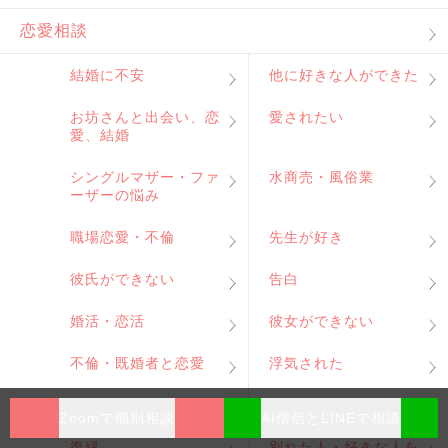
恋愛相談
結婚に不安
他に好きな人ができた
お坊さんと出会い、恋
愛されたい
愛、結婚
シングルマザー・ファ
水商売・風俗業
ーザーの悩み
職場恋愛・不倫
先生が好き
彼氏ができない
告白
婚活・恋活
彼女ができない
不倫・既婚者と恋愛
浮気された
浮気される不安・疑い
浮気をしてしまった
Zoomで個別相談
AI僧侶とLINEで相談
復縁
別れた人・好きな人を