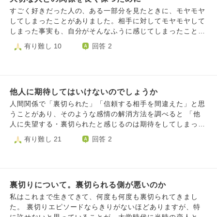
えません。 今はまだなにも判断できる力がありませんが、
に独立を目指しているが、それまでは不安定な時給制の立
すごく好きだった人の、ある一部分を見たときに、モヤモヤ
私はどうしていったらいいのでしょうか。
場。 仕事を偽られていたショックが大きく、他にも隠し事
してしまったことがありました。相手に対してモヤモヤして
があるのではないかと疑念が拭えません。彼は「数ヶ月以内
しまった事実も、自分がそんなふうに感じてしまったこと
に身を固める（今の仕事で基盤を作る）」と期限を提示して
も、なんだか悲しくてやるせない気持ちでした。 そんな時
有り難し 10
回答 2
おり、私も一旦はその期間様子を見ることにしましたが、正
にある2人の言葉を思い出して、自分なりに気づきがあった
直、今の彼の足元の脆さに自分の人生を重ねるイメージが持
ので、意見を頂きたいです。 高倉健さんは言いました。
てません。 私自身は正社員として働いていますが、今の職
「人に裏切られたことなどない。自分が誤解していただけ
場での立ち位置に自信がなく、彼を強く責める資格があるの
だ。」 芦田愛菜ちゃんは言いました。「その人が裏切った
かと引け目を感じてしまう部分もあります。ただ、雇用形態
他人に期待してはいけないのでしょうか
とか、そういうわけではなくて、その人の見えてなかった部
が全てではないと思いつつも、将来を考えると「信用のな
分が見えただけ。」 信頼や期待というのは、とても難しい
人間関係で「裏切られた」「信頼する相手を間違えた」と思
さ」が大きな壁になっています。 【相談したいこと】
です。2人の意見に対して、確かにそうだと思う一方で、理
うことがあり、そのような感情の解消方法を調べると 「他
「嘘」と「借金」から始まった縁に対し、どのように心の折
解できても「裏切られた」と感じて傷つくことはあります。
人に失望する・裏切られたと感じるのは期待をしてしまって
り合いをつけるべきでしょうか。 彼の人間性を好ましく思
でも、そんな時、「信じた自分に後悔はある？」と自分に優
いるからだ。」「期待しないほうが人間関係がうまくいく」
有り難し 21
回答 2
う気持ちと、現実的な将来への不安。どちらを優先して考え
しく問えたら、心が少し軽くなるのかもしれません。 あと
という意見が出てくるのですが、よくわかりません。 そも
るのが、後悔しない選択になるでしょうか。 相手の出方を
は、大好きだった人の嫌な部分が見えたときは「その人に大
そも「仲良くなりたいな」「一緒に何かをしたいな」という
見守りつつ、自分も並行して他の出会いを探すというスタン
きなストレスがかかっているサイン」なのかもしれない、と
のも期待だと思いますし、一番最初に「この人と話してみよ
スについて、どう思われますか。 人生経験豊富な方から、
も思いました。 だから「信じたのに」と嘆くより、そのス
う」と思うのも相手と良好な関係を築けるのではないかとい
現実的な視点と、私の気持ちに寄り添ったご意見をいただけ
トレスの原因や、どうしたら軽減できるかを考えるほうが良
裏切りについて。裏切られる側が悪いのか
う期待があるからだと思います。 期待が無いのならそもそ
ますと幸いです。
い気がします。 どんなに優しい人でも、余裕がないときは
も個人的な関係を維持することに何のメリットも先も求める
私はこれまで生きてきて、何度も何度も裏切られてきまし
あります。そんな時、人は少しだけ性格が悪くなるもので
ことがないわけで、人間関係というものの構築過程自体が大
た。 裏切りエピソードならきりがないほどありますが、特
す。 相手に余裕が戻る環境を整えることが、関係性の鍵に
きな期待を含むもののように思います。 やさしさの強要や