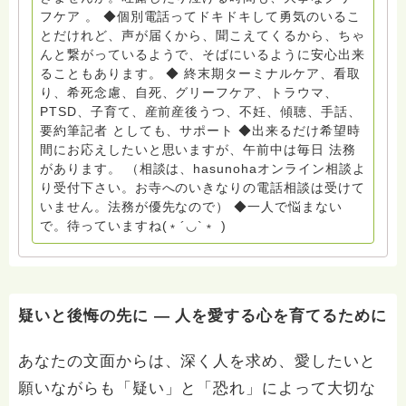
ーラサロン おしゃべりカフェひだまり』 ビハーラ和歌
フケア 。 ◆個別電話ってドキドキして勇気のいるこ
山代表 居場所運営 問い合わせ申込⬇️こちらから
とだけれど、声が届くから、聞こえてくるから、ちゃ
griefcare.tomoshibi@icloud.com ◆GEはしもとサピュ
んと繋がっているようで、そばにいるように安心出来
イエ 所属 （Gender Equity 誰もが自分らしく生きるこ
ることもあります。 ◆ 終末期ターミナルケア、看取
とができる社会をめざして）DV・女性支援 ◆認定NPO
り、希死念慮、自死、グリーフケア、トラウマ、
京都自死自殺相談センターSotto 元グリーフサポート委
PTSD、子育て、産前産後うつ、不妊、傾聴、手話、
員長（2018〜2024） ◆保育士.幼稚園教諭.小学校教諭.
要約筆記者 としても、サポート ◆出来るだけ希望時
レクリエーションインストラクター.中学校DV授業 10年
間にお応えしたいと思いますが、午前中は毎日 法務
間 保育 教育の現場で 総主任として勤めた経験も生かし
があります。 （相談は、hasunohaオンライン相談よ
つつ、お話できることがあれば 幸いです。 いつも あな
り受付下さい。お寺へのいきなりの電話相談は受けて
たとともに。南無阿弥陀仏 ここでは、宗旨を問いませ
いません。法務が優先なので） ◆一人で悩まない
ん。 まずは、ひとりで抱え込まないで。 来寺お問い合
で。待っていますね(﹡´◡`﹡ )
わせは⬇️こちらから miehimeyo@gmail.com ※時間を割
いて、あなたに向き合っています。 ですので、過去の
質問へのお返事がない方には、応えていません。お礼回
答がある方を優先しています。 懇志応援も宜しくお願
いします。 ※個別相談は、hasunohaオンライン相談よ
疑いと後悔の先に — 人を愛する心を育てるために
り受け付けています。お寺への いきなりの電話相談は
受け付けておりません。また夜中や早朝の電話もご遠慮
あなたの文面からは、深く人を求め、愛したいと
ください。 法務を優先させてください。
願いながらも「疑い」と「恐れ」によって大切な