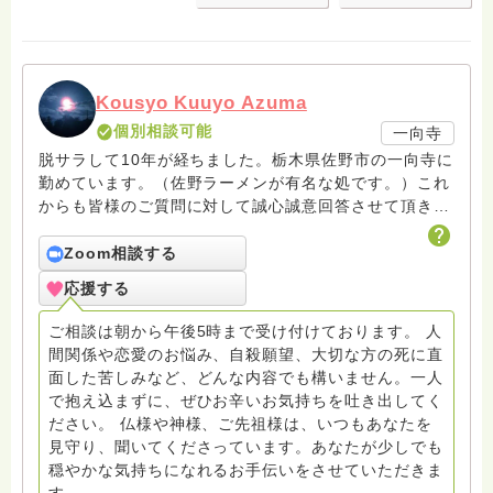
Kousyo Kuuyo Azuma
個別相談可能
一向寺
脱サラして10年が経ちました。栃木県佐野市の一向寺に
勤めています。（佐野ラーメンが有名な処です。）これ
からも皆様のご質問に対して誠心誠意回答させて頂きた
いと存じます。まだまだ修行中の身ですので至らぬ点あ
ろうかとは存じますが共に精進して参りましょうね。お
Zoom相談する
寺にもお気軽に遊びに来てください。
応援する
ご相談は朝から午後5時まで受け付けております。 人
間関係や恋愛のお悩み、自殺願望、大切な方の死に直
面した苦しみなど、どんな内容でも構いません。一人
で抱え込まずに、ぜひお辛いお気持ちを吐き出してく
ださい。 仏様や神様、ご先祖様は、いつもあなたを
見守り、聞いてくださっています。あなたが少しでも
穏やかな気持ちになれるお手伝いをさせていただきま