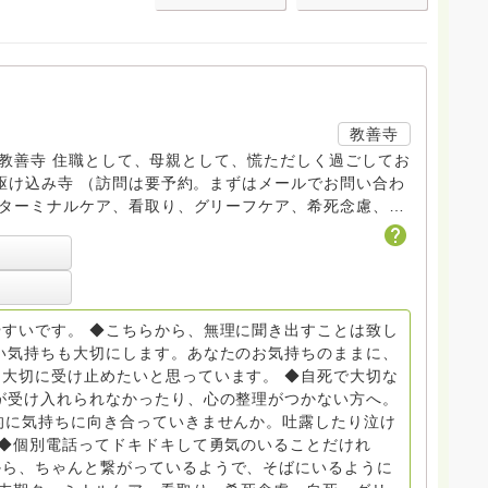
教善寺
す。 教善寺 住職として、母親として、慌ただしく過ごしてお
トDV、トラウマ、PTSD、傾聴トレーナー、手話、要約
学校 中学校支援員としても、ケアサポートをしていま
らから
すいです。 ◆こちらから、無理に聞き出すことは致し
般社団
い気持ちも大切にします。あなたのお気持ちのままに、
大切に受け止めたいと思っています。 ◆自死で大切な
griefcare.tomoshibi@icloud.com ◆GEは
が受け入れられなかったり、心の整理がつかない方へ。
 Equity 誰もが自分らしく生きることができる社会をめざ
的に気持ちに向き合っていきませんか。吐露したり泣け
 ◆個別電話ってドキドキして勇気のいることだけれ
から、ちゃんと繋がっているようで、そばにいるように
場で 総主任として勤めた経験も生かしつつ、お話できるこ