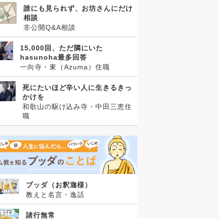
誰にも見られず、お坊さんにだけ
相談
非公開Q&A相談
15,000回、ただ隣にいた
hasunoha最多回答
一向寺・東（Azuma）住職
死にたいほど辛い人に生きるきっ
かけを
和歌山の駆け込み寺・中田三恵住
職
ブッダ（お釈迦様）
教えと名言・逸話
諸行無常