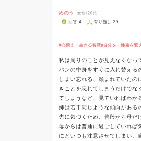
めのう
女性/20代
回答 4
有り難し 39
#心構え・生きる智慧
#自分を・性格を変
私は周りのことが見えなくなっ
バンの中身をすぐに入れ替える
しまい忘れる、頼まれていたの
きことを忘れてしまうだけでな
てしまうなど、見ていればわか
姉は若干同じような傾向がある
先に気づくため、普段から母だ
母からは普通に過ごしていれば
にといつも注意させてしまい、