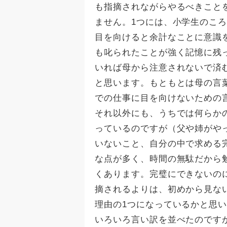
も指摘されながらやるべきこと
ません。1つには、小学生のこ
目を向けると余計なことに意識
も叱られたことが強く記憶に残
いれば母から注意されないで済
と思います。もともとは母の言
での仕事に目を向けないための
それ以外にも、うちでは何らか
っているのですが（父や姉がや
いないこと、自分の中で求める
な点が多く、時間の無駄だから
くあります。完璧にできないの
摘されるよりは、初めから見な
理由の1つになっているかと思
いろいろ言い訳を並べたのです