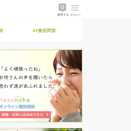
寺
AI僧侶問答