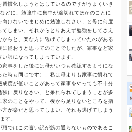
を習慣化しようとはしているのですがうまくいき
ろなどに、勉強中に集中が途切れてほかのことに
を向けないでまじめに勉強しなさい、と母に何度
ってしまい、それからとりあえず勉強をしてさえ
むからと、楽な方に逃げてしまっていたのがある
葉に従おうと思ってのことでしたが、家事など家
言い訳になってしまっています。
の家事をした後には母がいつも確認するようにな
った時も同じです）、私は母よりも家事に慣れて
完成度が低いことがあって家事をやっても不十分
勉強に戻りなさい、と呆れられてしまうことが多
に家のことをやって、後から足りないところを指
い方が楽だと思ってしまい、それも逃げてしまう
います。
が頭ではこの言い訳が筋の通らないものであるこ