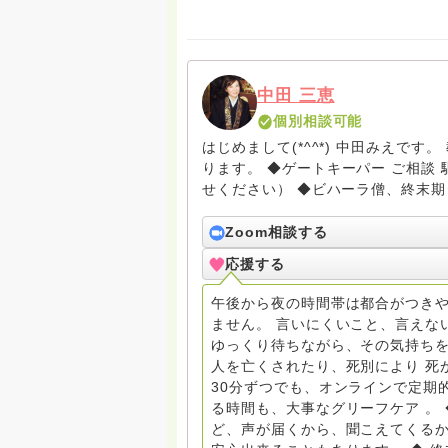
中田 三恵
個別相談可能
はじめまして(*^^*) 中田みえで
ります。 ◆ゲートキーパー ご相談 駆け込み寺 （訪問は要予約。まずはメールでお問い合わ
せください） ◆ビハーラ僧、終末期ターミナルケア、看取り、グリーフケア、希死念慮、自
死、産前産後うつ、育児、DV、デー
筆記、行政相談員、女性支援員、小
Zoom相談する
す。 ◆一般社団法人『グリーフケアともしび』理事長 【ともしび遺族会】運営 毎月 第１
応援する
金・昼夜2回開催（大阪駅前第3ビル） 14：00〜，18：00〜 お問い合わせ申込⬇️こち
griefcare.tomoshibi@icloud.com ＊この活動は皆さまのご支援により支えられておりま
午後から夜の時間帯は都合がつきや
す。ご協力をよろしくお願いします。 ゆうちょ銀行 口座番号 普通408-6452769 一
ません。 言いにくいこと、言えな
法人グリーフケアともしび ◆『ビハーラサロン おしゃべりカフェひだまり』 ビハーラ和歌
ゆっくり待ちながら、その気持ちを
山代表 居場所運営 問い合わせ申込⬇️こちらから 
人を亡くされたり、死別により 死
しもとサピュイエ 所属 （Gender
30分ずつでも、オンラインで定期
して）DV・女性支援 ◆認定NPO京都自死自殺相談センターSotto 元グリーフサポート委員長
る時間も、大事なグリーフケア 。
（2018〜2024） ◆保育士.幼稚園教諭.小学校教諭. レクリエーションインストラクター.中学
ど、声が届くから、聞こえてくる
校DV授業 10年間 保育 教育の現