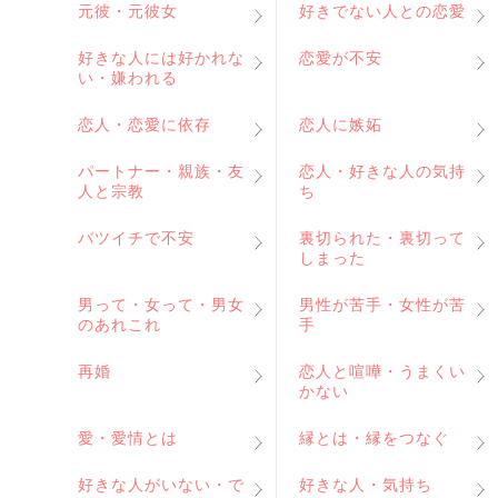
元彼・元彼女
好きでない人との恋愛
好きな人には好かれな
恋愛が不安
い・嫌われる
恋人・恋愛に依存
恋人に嫉妬
パートナー・親族・友
恋人・好きな人の気持
人と宗教
ち
バツイチで不安
裏切られた・裏切って
しまった
男って・女って・男女
男性が苦手・女性が苦
のあれこれ
手
再婚
恋人と喧嘩・うまくい
かない
愛・愛情とは
縁とは・縁をつなぐ
好きな人がいない・で
好きな人・気持ち