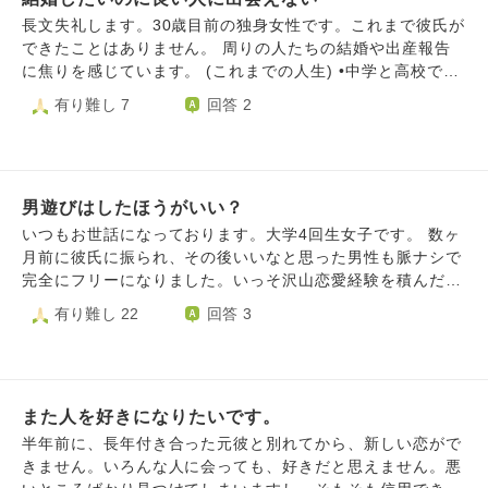
す。 本当にその人と付き合いたいか。自分自身に何回も聞
を銀行に借りました。なので今借金があります。薬の副作用
長文失礼します。30歳目前の独身女性です。これまで彼氏が
いても答えは返ってきません。長い長い間恋愛をしてなくて
で生理が来なくなりました。産婦人科ではそう言われたんで
できたことはありません。 周りの人たちの結婚や出産報告
引きこもってばっかりだったので恋心が寝ている状態なのか
すが、9ヶ月も来なくて。私は早期閉経だと思っています。
に焦りを感じています。 (これまでの人生) •中学と高校では
もしれません。 この人を逃したらもういい人に出会えない
何故そんな人間が結婚したいというかと、養子でも連れ子で
女子ばかりの文化系部活動に所属 •大学では2年間だけダン
有り難し 7
回答 2
気がします。 このまま付き合った方がいいのか。助言をし
も良いので子育てしたいと思っています。なので児童養護施
スサークルに所属。在学中には数週間から1ヶ月の短期の語
ていただけますと嬉しいです。よろしくお願いします...
設に募金をしたいと打診した事もありますが、ご自分で使っ
学留学、1年間の学習支援ボランティア、就職試験の勉強に
て下さいと断られました。一般家庭と同じように愛情を受け
取り組むために退部 •無事に希望の職種に就職が決まった
て児童養護施設の子供たちは育っていますとのことでした。
が、就職した年に新型コロナウイルスが発生して、新規採用
それと、やはり自分の将来が心配なのです。 私がアパート
男遊びはしたほうがいい？
者での研修や歓迎会も全て中止。 •配属先には女性ばかり、
で暮らそうとした時、不動産屋に行きましたが審査に落ちて
40〜60代の既婚男性、すでに彼女がいる同年代の男性のみ
いつもお世話になっております。大学4回生女子です。 数ヶ
しまいました。私のような障がい者はグループホームで暮ら
だった •異動もあり、仕事に慣れるのに時間がかかったり、
月前に彼氏に振られ、その後いいなと思った男性も脈ナシで
すのが通常のようで、入院して出来た友達はみんなグループ
職場の体調不良者等の発生で、仕事が年々増えてたりで彼氏
完全にフリーになりました。いっそ沢山恋愛経験を積んだ方
ホームで暮らしています。私は婚活して結婚出来る人間では
を作る余裕がなかった。 中学、高校、大学と勉強に励み、
がいいのかと思いマッチングアプリを入れてみましたが、親
有り難し 22
回答 3
ないのでしょうか。
その旨を希望の就職先に評価していただき、内定を頂いたこ
しくもない男性と当たり障りのない会話をする時間がつまら
とを嬉しく思っています。 しかし周りの人を見ていると、
なく、耐えられずに断念してしまいました。 加えて私は友
高校時代、大学時代、就職先で出会った人との結婚、出産報
達が少なく、友達のツテで合コン…のような場にも参加でき
告が増えてきて、気づけばわたしは30歳目前になっていまし
ません。 正直なことを言うと、男性に会う時間があれば趣
た。 これまで出会った独身男性で付き合いたいなと思って
また人を好きになりたいです。
味の読書や買い物に時間を費やしたいのですが、このままだ
いた人はいましたが、 •わたしのことを「メンヘラのクソ女
とどんどん女性的な魅力が減ってしまうのではないかと不安
半年前に、長年付き合った元彼と別れてから、新しい恋がで
でマジウケる(笑)」とSNSで嘲笑っていた人 •ネット上で友
です。 やはり男性と沢山会っておくべきでしょうか？それ
きません。いろんな人に会っても、好きだと思えません。悪
達に「死んで」「殺すよ」「1回と言わず3回死んで(^^)」と
とも、自身の内的なことにだけ集中すべきでしょうか？ 曖