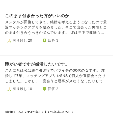
の貯蓄をしたいと考えています。 なので1年間は恋活を辞め
きません。前向きになれる言葉や、自分のするべき行動を教
だ、ありますので。未練がましいのは分かりますが、なかな
方、２番の方、３番の方の順に書いたが残念ながら駄目でし
て資格の勉強と貯金に集中しようかなと思ったのですが、
えてほしいです。よろしくお願いします。
か、諦めきれないです。(今はただ、彼女にこんな自分に少
た。ちなみに、その日、二組のカップリングがあったみたい
恋愛への執着もあり並行したい気持ちもあり悩んでるのです
しでも、好感、興味を持って下さりありがとう御座いますと
で、気になって、退室する時、後ろから見たら、後から来た
このまま付き合った方がいいのか
が、障害者者雇用のパートで給料が少なく恋愛にお金を使っ
いう気持ちを日々忘れずに生きていますが。) 支離滅裂な文
男性２人と２番、３番の方がカップリングしていました。自
たら貯金に回せる額が恋活を辞める時と比べてかなり減額さ
メンタルが回復してきて、結婚を考えるようになったので最
になってしまいすいません。分かりずらい部分もあるかと思
分としては、腑に落ちないです！(本音を少し言うと、日常
れてしまい貯金に集中したら早くて来年の末あたりには貯め
近マッチングアプリを始めました。そこで出会った男性とこ
いますが、これからどう向き合っていけばいいでしょうか？
が変わらない安心と心の寂しさとまた、金がかかるのかと言
る予定なのですが恋活と並行した場合2.3年かかるかもしれ
のまま付き合うべきか悩んでいます。 彼は年下で趣味も合
今後、どんな気持ちで街コンに参加すればよろしんでしょう
う気持ちで整理が出来ない) 少しでも、チャンスがあったの
ません。 今は恋愛への執着を手放して将来のために集中す
い、沈黙も苦じゃありません。話せば笑いも絶えず一緒にい
有り難し 20
回答 3
か？
かと思うと悔しですね。 １０年ぶり2回目の街コン自分なり
るべきだという思いと今年で30になるので、年齢で避けられ
て安心します。それにとっても優しいです。私の事を気に入
に頑張ったつもりですが。何がいけなかったのか、今後どう
てさらに彼氏出来にくくなったら嫌だし、この時期に恋活に
ってくれているような言動もありました。 ですが、見た目
したらいいのか、どう生きていけばいいのか。孤独感や虚無
励まなかったら、それはそれで後悔するかもしれないという
が好きじゃないです。イケメンがいい訳ではなく(私も人の
感でいっぱいで、潰されそうな時があります。何かアドバイ
気持ちで揺れ動いてます。勉強と節約に集中して来年には40
こと言えないので)優しい顔立ちの人に惹かれてしまいます
スがあれば教えてください。 長文失礼しました。(誤字、脱
万貯めるのと、恋活と並行して2.3年かけて一人暮らしの資
障がい者ですが婚活したいです。
(笑った時に目尻が下がるような人) 彼はパッと見だと怖そう
字があったらすいません。)
金貯めるの どっちの道を選ぶべきでしょうか。 悩める私に
な人相なので待ち合わせの時は恐る恐る声をかけてます...
こんにちは私は統合失調症でバツイチの30代の女です。 離
アドバイスをお願いします。
それに、キスとかも考えられません。ハグもギリ出来るか...
婚して7年、マッチングアプリやSNSで何人か直接会ったり
って感じです。 今まで好きになった人とはあまりいい思い
しました。しかし、一度会うと返事が来なくなったりしてう
出が無く、私も悪いところありますが約束を破られたり振り
まくいきません。結婚相談所にも相談に行きましたが親が反
有り難し 10
回答 2
回されたり泣くことも多かったし、そんな人たちに夢中にな
対しました。理由は高額で婚活するお金があるならうちにお
ってる中で本当に私の事を好きになってくれた人を振ってし
金をいれなさいとのことでした。私の母は別の質問で質問し
まって後悔した事もありました。 付き合っていくうちに好
たように左半身麻痺で、ご飯を作る洗濯をするなどの家事は
きになるかも？とは思いますが、今３回会って2回は「会う
私がしています。そんなときでした昨年調子が悪くなり精神
のだるいなあ」「早く帰りたい、」って思ってる自分もいま
結婚したいのに良い人に出会えない
病院に入院しました。入院のさいかかった費用は自分でお金