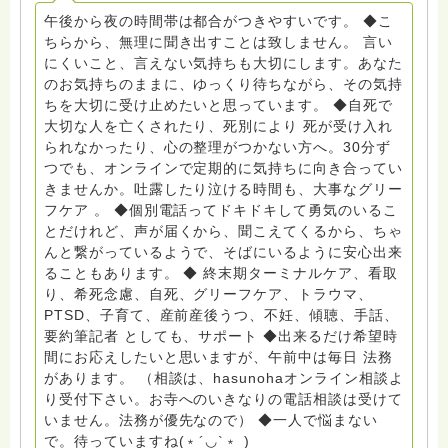
員、女性支援員、小学校 中学校支援員としても、ケア
午後から夜の時間帯は都合がつきやすいです。 ◆こ
サポートをしています。 ◆一般社団法人『グリーフケア
ちらから、無理に聞き出すことは致しません。 言い
ともしび』理事長 【ともしび遺族会】運営 毎月 第１
にくいこと、言えない気持ちも大切にします。あなた
金・昼夜2回開催（大阪駅前第3ビル） 14：00〜，18：
のお気持ちのままに、ゆっくり待ちながら、その気持
00〜 お問い合わせ申込⬇️こちらから
ちを大切に受け止めたいと思っています。 ◆自死で
griefcare.tomoshibi@icloud.com ＊この活動は皆さま
大切な人を亡くされたり、死別により 死が受け入れ
のご支援により支えられております。ご協力をよろしく
られなかったり、心の整理がつかない方へ。30分ず
お願いします。 ゆうちょ銀行 口座番号 普通408-
つでも、オンラインで定期的に気持ちに向き合ってい
6452769 一般社団法人グリーフケアともしび ◆『ビハ
きませんか。吐露したり泣ける時間も、大事なグリー
ーラサロン おしゃべりカフェひだまり』 ビハーラ和歌
フケア 。 ◆個別電話ってドキドキして勇気のいるこ
山代表 居場所運営 問い合わせ申込⬇️こちらから
とだけれど、声が届くから、聞こえてくるから、ちゃ
griefcare.tomoshibi@icloud.com ◆GEはしもとサピュ
んと繋がっているようで、そばにいるように安心出来
イエ 所属 （Gender Equity 誰もが自分らしく生きるこ
ることもあります。 ◆ 終末期ターミナルケア、看取
とができる社会をめざして）DV・女性支援 ◆認定NPO
り、希死念慮、自死、グリーフケア、トラウマ、
京都自死自殺相談センターSotto 元グリーフサポート委
PTSD、子育て、産前産後うつ、不妊、傾聴、手話、
員長（2018〜2024） ◆保育士.幼稚園教諭.小学校教諭.
要約筆記者 としても、サポート ◆出来るだけ希望時
レクリエーションインストラクター.中学校DV授業 10年
間にお応えしたいと思いますが、午前中は毎日 法務
間 保育 教育の現場で 総主任として勤めた経験も生かし
があります。 （相談は、hasunohaオンライン相談よ
つつ、お話できることがあれば 幸いです。 いつも あな
り受付下さい。お寺へのいきなりの電話相談は受けて
たとともに。南無阿弥陀仏 ここでは、宗旨を問いませ
いません。法務が優先なので） ◆一人で悩まない
ん。 まずは、ひとりで抱え込まないで。 来寺お問い合
で。待っていますね(﹡´◡`﹡ )