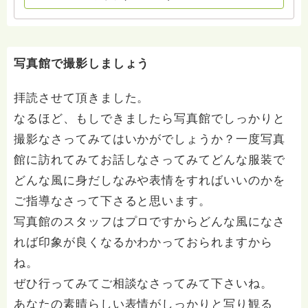
わせは⬇️こちらから miehimeyo@gmail.com ※時間を割
いて、あなたに向き合っています。 ですので、過去の
質問へのお返事がない方には、応えていません。お礼回
答がある方を優先しています。 懇志応援も宜しくお願
いします。 ※個別相談は、hasunohaオンライン相談よ
写真館で撮影しましょう
り受け付けています。お寺への いきなりの電話相談は
受け付けておりません。また夜中や早朝の電話もご遠慮
拝読させて頂きました。
ください。 法務を優先させてください。
なるほど、もしできましたら写真館でしっかりと
撮影なさってみてはいかがでしょうか？一度写真
館に訪れてみてお話しなさってみてどんな服装で
どんな風に身だしなみや表情をすればいいのかを
ご指導なさって下さると思います。
写真館のスタッフはプロですからどんな風になさ
れば印象が良くなるかわかっておられますから
ね。
ぜひ行ってみてご相談なさってみて下さいね。
あなたの素晴らしい表情がしっかりと写り観る