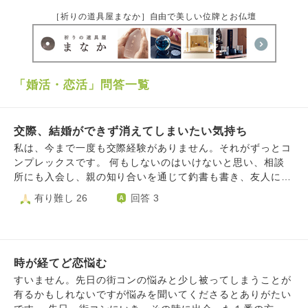
［祈りの道具屋まなか］自由で美しい位牌とお仏壇
「婚活・恋活」問答一覧
交際、結婚ができず消えてしまいたい気持ち
私は、今まで一度も交際経験がありません。それがずっとコ
ンプレックスです。 何もしないのはいけないと思い、相談
所にも入会し、親の知り合いを通じて釣書も書き、友人にも
男性を紹介してもらってきました。自分の外見を磨くために
有り難し 26
回答 3
ジムに行ったりメイクレッスンも受けたりしました。しか
し、自分がもっと知りたいと思う男性は出会えていません。
そんな中、4ヶ月ほど前に、元同僚でずっと気になっていた
男性に告白しましたが振られました。その男性には彼女がい
時が経てど恋悩む
たのでら別れるまでは好意は伝えていませんでした。断られ
た際、キープのような、自己保身のようなことを言われとて
すいません。先日の街コンの悩みと少し被ってしまうことが
も傷つきました。男性の方は私とのことは終了し、今気にな
有るかもしれないですが悩みを聞いてくださるとありがたい
る女性にアプローチしています。その女性は、私と一緒に婚