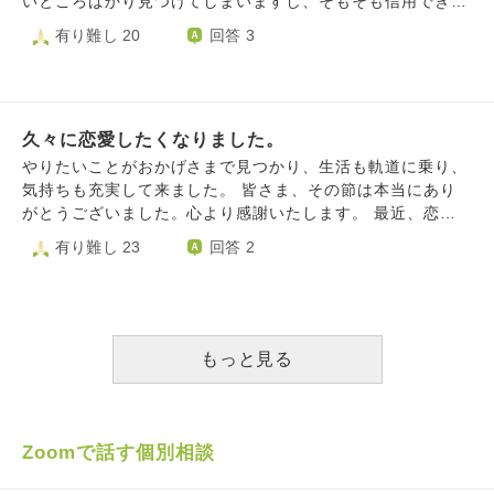
いところばかり見つけてしまいますし、そもそも信用でき
暴言を吐いていた人 •「高卒の技術職は事務職よりレベルが
昧な質問で申し訳ありません。よろしくお願いいたします。
ず、好きとかそういう判断の前に、生理的に無理だと思って
有り難し 20
回答 3
下」と飲み会の席で笑っていた人 と、後々に幻滅する人ば
しまい、信用できて好きだと思えるほどの長期間関わること
かりでした。 周りに自然な出会いで結婚した人が多く、わ
ができません。 周りはみんな結婚していて、私は好きな人
たしはやっとマッチングアプリを登録して良い出会いを探す
もできずに悩んでいるのに、子供の話や家を買う話をしてい
ことにしましたが、仕事マッチングアプリの返信を考えた
て、取り残されたと思ってしまい辛くなります。GWも、み
り、複数人とやり取りをしたりと、自然な出会いがあればこ
久々に恋愛したくなりました。
んなと会えて嬉しいのに、人生の段階が違いすぎて辛くな
んなことをしなくていいのにと、焦りを感じています。 わ
り、もう会わない方がいいのかもしれないとも思ってしまい
やりたいことがおかげさまで見つかり、生活も軌道に乗り、
たしと同じような状況の方々がいるのは自分でも分かってい
ました。そんなことを考える自分も嫌になります。 すぐ恋
気持ちも充実して来ました。 皆さま、その節は本当にあり
ます。結婚がゴールじゃないこと、結婚後も大変なことはた
人ができる人はすごいなと思います。結婚できる人はもっと
がとうございました。心より感謝いたします。 最近、恋愛
くさんあること、結婚を焦ったらいけない、結婚はご縁やタ
すごいなと思います。もっと頑張って、元彼となんとか結婚
したくなりました。婚活パーティーやマッチングアプリは、
有り難し 23
回答 2
イミングとも言われますが、わたしにはそのチャンスはいつ
しておけばよかったとも思ってしまいます。 周りの仲のい
こんな私でも結構マッチングしますが、病気の話になると、
やって来るのか不安になる時もあります。 卑屈になってし
い男の人にはみんな結婚前提の彼女がいて、その彼女を心底
恋愛関係への発展は難しくなります。 今までお付き合いし
まう時や、このような不安がある時はどうやって乗り切った
羨ましいと思ってしまいます。自分は売れ残りで、完全に婚
た女性は、生活の延長線上で関係を深めた人です。 生活の
らいいか、ご教示いただけますでしょうか？どうぞよろしく
期を逃した、失敗で、人間として出来損ないだとばかり考え
延長線上といっても、現在の職場の女性は全員既婚ですし、
お願いいたします。
てしまいます。 この先、また人を好きになって、向こうも
医療・福祉スタッフは仕事で接してくれているだけなので、
もっと見る
私のことが好きで、幸せに結婚できる未来が全く見えませ
病気もありますしどこに行こうかなと迷っています。 今ま
ん。人を好きになったのも元彼と付き合う前なので7,8年も
ではその時々で何らかのコミュニティに属して、そこの人と
前だし、付き合い方もわかりません。勉強とか、趣味の上達
恋愛関係になりました。 いま色々、新しいコミュニティを
とかを頑張る方法はわかるのに、恋愛の頑張り方がわかりま
探しているのですが、なかなか見つかりません。 病気があ
Zoomで話す個別相談
せん。人の心は動かせませんし、人に好きになってもらえる
る人でも出会いを探して所属できるコミュニティがあれば、
ほど自分に魅力があるとも思えません。だって、28歳で結婚
何かアドバイス頂けませんか？ よろしくお願いいたしま