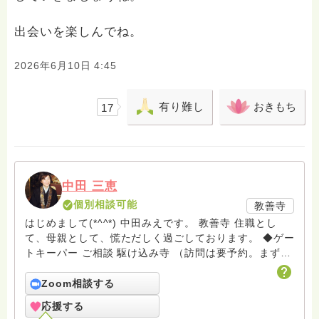
出会いを楽しんでね。
2026年6月10日 4:45
有り難し
おきもち
17
中田 三恵
個別相談可能
教善寺
はじめまして(*^^*) 中田みえです。 教善寺 住職とし
て、母親として、慌ただしく過ごしております。 ◆ゲー
トキーパー ご相談 駆け込み寺 （訪問は要予約。まずは
メールでお問い合わせください） ◆ビハーラ僧、終末期
ターミナルケア、看取り、グリーフケア、希死念慮、自
Zoom相談する
死、産前産後うつ、育児、DV、デートDV、トラウマ、
応援する
PTSD、傾聴トレーナー、手話、要約筆記、行政相談