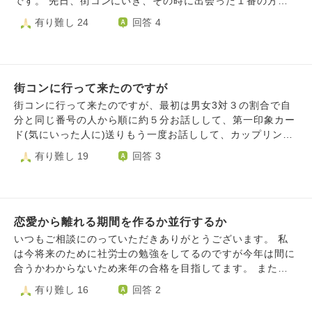
です。 先日、街コンにいき、その時に出会った１番の方と
活について相談しあったりして頑張っていた女性だと思われ
最初、会話のテンポが凄くあって、凄く楽しかったです。見
有り難し 24
回答 4
ます。彼は今、自分なりに仕事も頑張っていて、その女性と
た目も自分の好みの方で、30年生きてきて、恐らく、初めて
も進んでいきそうで充実していると思います。一方で私はと
の一目惚れだったと思います。趣味も会話もあって、いける
ても落ち込み、自分の存在価値を感じられません。前向きに
のではっと思っていました。そして、１番の方からも、(い
頑張ろう、行動しかないと思うこともありますが、落ち込ん
いな、もっと話たいなと思った方に送れる第一印象カードも
でしまいます。彼は私を雑に扱ったのに幸せなのも許せませ
街コンに行って来たのですが
貰い)少なからず、好感を持って頂き、2回目の会話も自分な
ん。 どうすれば自分は周りの人と同じように異性から好意
りに頑張りましたが、緊張や好きという気持ちが前にきて、
街コンに行って来たのですが、最初は男女3対３の割合で自
をもたれたり、ライフステージを進めることができたりする
頭が回らなくなり、少し会話のテンポが落ちてしまいまし
分と同じ番号の人から順に約５分お話しして、第一印象カー
のか。分からずもう消えてしまいたい気持ちです。 周りの
た。結局、カップリングせず。時間が少し経ちましたが、な
ド(気にいった人に)送りもう一度お話しして、カップリング
人たちには恵まれていて、相談もしますが、あまり卑屈なこ
かなか、自分の中で気持ちが整理出来ません。もっと色々、
(もっと話たい、友達になりたいと思ったら送る)と言う流れ
有り難し 19
回答 3
とばっかり話しても友人たちも嫌になると思うので、最近は
会話が出来たんじゃないのか、相手にもっとどうしたら好感
だったんです。自分は２番で２番の方から順にお話しして、
AIに相談しています。しかし、所詮人間ではないので私の心
が持てたのかなど。悩んで、悩んで、頭も気持ちもモヤモヤ
２番の方とは、仕事の話や旅行の話など、３番の方とは、旅
は満たされません。余計に孤独を感じています。 家族も友
が止まりません。思えば、学生時代から、良い感じになった
行の話やネトフリの話、アニメの話など、１番の方とは、ア
達も自分をよく思ってくれる人ばかりで私は幸せだと思いま
女性にも同じ様な失敗をしてきました。社会人になり、前の
ニメの話や漫画の話などして、1番の方とは一番盛り上がっ
す。でも、周りの人はさらにパートナーに愛されています。
会社でも同じ様な失敗。(10年前に相談して頂きました。)何
恋愛から離れる期間を作るか並行するか
て話ができました。第一印象カードも自分は全員の方に書い
私は違います。とても悲しいです。職場ではおちゃらけたキ
で、こんな同じ失敗ばかり、頭では分かっていますが、上手
たが自分の所に来たのは１番の方のみで書かれていたのは、
いつもご相談にのっていただきありがとうございます。 私
ャラクターでいますが、パートナーもいない、良い歳をした
くいかない自分が嫌になります。どうやったら、前を向いて
ドラえもんのイラスト。そしたら、その時、３０分ぐらい遅
は今将来のために社労士の勉強をしてるのですが今年は間に
大人があほみたいだなぁと思います。とても心がしんどいで
歩けますか？失敗しなくなりますか？ こんなこと聞いてい
れて男性２人が参加してきました。(男性５、女性3になりま
合うかわからないため来年の合格を目指してます。 また就
す。そんなことを思う自分のこともとても嫌です。この苦し
いのか、思ってもいいのか、わかりませんが、願わくば、ま
した。)その方達を交えて、2回目のトークタイム。大体、同
職する時に近場にとらわれない方が仕事が見つかりやすいか
有り難し 16
回答 2
さから解放されたいです。生きているだけで価値があるとい
た、１番の方と巡り合いたいと思ってしまいます。難しいの
じ様な話を少し深堀りして、お話しをして、カップリングシ
もしれないという思いと一人暮らししてみたい思いから40万
う言葉も目にしますし、それは分かりますが今の自分には響
は分かりますが、まだ、気持ちが心が彼女が自分の中にま
ートの記入。トップ３書いてくれってので、自分は１番の