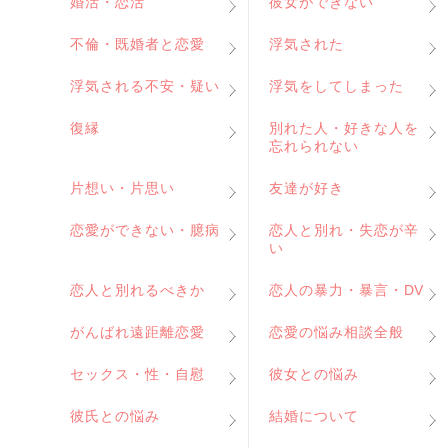
婚活・恋活
彼女ができない
不倫・既婚者と恋愛
浮気された
浮気される不安・疑い
浮気をしてしまった
復縁
別れた人・好きな人を
忘れられない
片想い・片思い
友達が好き
恋愛ができない・臆病
恋人と別れ・失恋が辛
い
恋人と別れるべきか
恋人の暴力・暴言・DV
がんばれ遠距離恋愛
恋愛の悩み相談全般
セックス・性・自慰
彼女との悩み
彼氏との悩み
結婚について