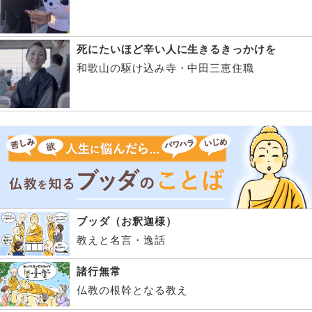
死にたいほど辛い人に生きるきっかけを
和歌山の駆け込み寺・中田三恵住職
ブッダ（お釈迦様）
教えと名言・逸話
諸行無常
仏教の根幹となる教え