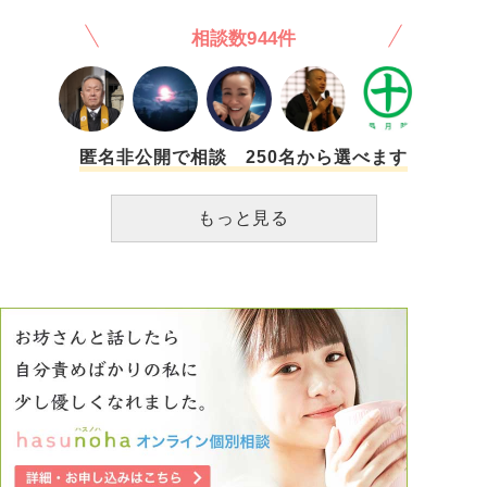
もできていない、彼氏もいない売れ残りなんですもの。同じ
す。
相談数944件
ように、男の人で、いい人はみんな結婚していると思ってし
まいます。こんなことばかり考えているからダメだというこ
ともわかっています。でも、どうしても考えてしまいます。
どうしたら条件など抜きで、人を好きになれますか？人のい
いところを見つけられますか？自分のことも好きになりたい
です。
匿名非公開で相談 250名から選べます
もっと見る