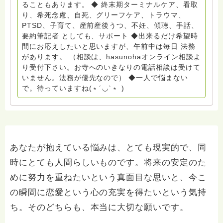
イエ 所属 （Gender Equity 誰もが自分らしく生きるこ
ることもあります。 ◆ 終末期ターミナルケア、看取
とができる社会をめざして）DV・女性支援 ◆認定NPO
り、希死念慮、自死、グリーフケア、トラウマ、
京都自死自殺相談センターSotto 元グリーフサポート委
PTSD、子育て、産前産後うつ、不妊、傾聴、手話、
員長（2018〜2024） ◆保育士.幼稚園教諭.小学校教諭.
要約筆記者 としても、サポート ◆出来るだけ希望時
レクリエーションインストラクター.中学校DV授業 10年
間にお応えしたいと思いますが、午前中は毎日 法務
間 保育 教育の現場で 総主任として勤めた経験も生かし
があります。 （相談は、hasunohaオンライン相談よ
つつ、お話できることがあれば 幸いです。 いつも あな
り受付下さい。お寺へのいきなりの電話相談は受けて
たとともに。南無阿弥陀仏 ここでは、宗旨を問いませ
いません。法務が優先なので） ◆一人で悩まない
ん。 まずは、ひとりで抱え込まないで。 来寺お問い合
で。待っていますね(﹡´◡`﹡ )
わせは⬇️こちらから miehimeyo@gmail.com ※時間を割
いて、あなたに向き合っています。 ですので、過去の
質問へのお返事がない方には、応えていません。お礼回
答がある方を優先しています。 懇志応援も宜しくお願
いします。 ※個別相談は、hasunohaオンライン相談よ
り受け付けています。お寺への いきなりの電話相談は
あなたが抱えている悩みは、とても現実的で、同
受け付けておりません。また夜中や早朝の電話もご遠慮
時にとても人間らしいものです。将来の安定のた
ください。 法務を優先させてください。
めに努力を重ねたいという真面目な思いと、今こ
の瞬間に恋愛という心の充実を得たいという気持
ち。そのどちらも、本当に大切な願いです。