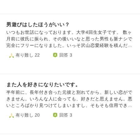
ていただけますと嬉しいです。よろしくお願いします...
設に募金をしたいと打診した事もありますが、ご自分で使っ
学留学、1年間の学習支援ボランティア、就職試験の勉強に
て下さいと断られました。一般家庭と同じように愛情を受け
取り組むために退部 •無事に希望の職種に就職が決まった
て児童養護施設の子供たちは育っていますとのことでした。
が、就職した年に新型コロナウイルスが発生して、新規採用
それと、やはり自分の将来が心配なのです。 私がアパート
男遊びはしたほうがいい？
者での研修や歓迎会も全て中止。 •配属先には女性ばかり、
で暮らそうとした時、不動産屋に行きましたが審査に落ちて
40〜60代の既婚男性、すでに彼女がいる同年代の男性のみ
いつもお世話になっております。大学4回生女子です。 数ヶ
しまいました。私のような障がい者はグループホームで暮ら
だった •異動もあり、仕事に慣れるのに時間がかかったり、
月前に彼氏に振られ、その後いいなと思った男性も脈ナシで
すのが通常のようで、入院して出来た友達はみんなグループ
職場の体調不良者等の発生で、仕事が年々増えてたりで彼氏
完全にフリーになりました。いっそ沢山恋愛経験を積んだ方
ホームで暮らしています。私は婚活して結婚出来る人間では
を作る余裕がなかった。 中学、高校、大学と勉強に励み、
がいいのかと思いマッチングアプリを入れてみましたが、親
有り難し 22
回答 3
ないのでしょうか。
その旨を希望の就職先に評価していただき、内定を頂いたこ
しくもない男性と当たり障りのない会話をする時間がつまら
とを嬉しく思っています。 しかし周りの人を見ていると、
なく、耐えられずに断念してしまいました。 加えて私は友
高校時代、大学時代、就職先で出会った人との結婚、出産報
達が少なく、友達のツテで合コン…のような場にも参加でき
告が増えてきて、気づけばわたしは30歳目前になっていまし
ません。 正直なことを言うと、男性に会う時間があれば趣
た。 これまで出会った独身男性で付き合いたいなと思って
また人を好きになりたいです。
味の読書や買い物に時間を費やしたいのですが、このままだ
いた人はいましたが、 •わたしのことを「メンヘラのクソ女
とどんどん女性的な魅力が減ってしまうのではないかと不安
半年前に、長年付き合った元彼と別れてから、新しい恋がで
でマジウケる(笑)」とSNSで嘲笑っていた人 •ネット上で友
です。 やはり男性と沢山会っておくべきでしょうか？それ
きません。いろんな人に会っても、好きだと思えません。悪
達に「死んで」「殺すよ」「1回と言わず3回死んで(^^)」と
とも、自身の内的なことにだけ集中すべきでしょうか？ 曖
いところばかり見つけてしまいますし、そもそも信用でき
暴言を吐いていた人 •「高卒の技術職は事務職よりレベルが
昧な質問で申し訳ありません。よろしくお願いいたします。
ず、好きとかそういう判断の前に、生理的に無理だと思って
有り難し 20
回答 3
下」と飲み会の席で笑っていた人 と、後々に幻滅する人ば
しまい、信用できて好きだと思えるほどの長期間関わること
かりでした。 周りに自然な出会いで結婚した人が多く、わ
ができません。 周りはみんな結婚していて、私は好きな人
たしはやっとマッチングアプリを登録して良い出会いを探す
もできずに悩んでいるのに、子供の話や家を買う話をしてい
ことにしましたが、仕事マッチングアプリの返信を考えた
て、取り残されたと思ってしまい辛くなります。GWも、み