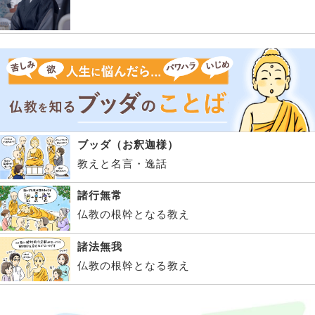
ブッダ（お釈迦様）
教えと名言・逸話
諸行無常
仏教の根幹となる教え
諸法無我
仏教の根幹となる教え