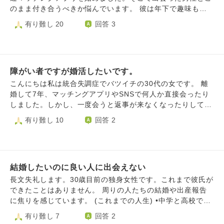
いますが、これからどう向き合っていけばいいでしょうか？
が変わらない安心と心の寂しさとまた、金がかかるのかと言
のまま付き合うべきか悩んでいます。 彼は年下で趣味も合
今後、どんな気持ちで街コンに参加すればよろしんでしょう
う気持ちで整理が出来ない) 少しでも、チャンスがあったの
い、沈黙も苦じゃありません。話せば笑いも絶えず一緒にい
有り難し 20
回答 3
か？
かと思うと悔しですね。 １０年ぶり2回目の街コン自分なり
て安心します。それにとっても優しいです。私の事を気に入
に頑張ったつもりですが。何がいけなかったのか、今後どう
ってくれているような言動もありました。 ですが、見た目
したらいいのか、どう生きていけばいいのか。孤独感や虚無
が好きじゃないです。イケメンがいい訳ではなく(私も人の
感でいっぱいで、潰されそうな時があります。何かアドバイ
こと言えないので)優しい顔立ちの人に惹かれてしまいます
スがあれば教えてください。 長文失礼しました。(誤字、脱
障がい者ですが婚活したいです。
(笑った時に目尻が下がるような人) 彼はパッと見だと怖そう
字があったらすいません。)
な人相なので待ち合わせの時は恐る恐る声をかけてます...
こんにちは私は統合失調症でバツイチの30代の女です。 離
それに、キスとかも考えられません。ハグもギリ出来るか...
婚して7年、マッチングアプリやSNSで何人か直接会ったり
って感じです。 今まで好きになった人とはあまりいい思い
しました。しかし、一度会うと返事が来なくなったりしてう
出が無く、私も悪いところありますが約束を破られたり振り
まくいきません。結婚相談所にも相談に行きましたが親が反
有り難し 10
回答 2
回されたり泣くことも多かったし、そんな人たちに夢中にな
対しました。理由は高額で婚活するお金があるならうちにお
ってる中で本当に私の事を好きになってくれた人を振ってし
金をいれなさいとのことでした。私の母は別の質問で質問し
まって後悔した事もありました。 付き合っていくうちに好
たように左半身麻痺で、ご飯を作る洗濯をするなどの家事は
きになるかも？とは思いますが、今３回会って2回は「会う
私がしています。そんなときでした昨年調子が悪くなり精神
のだるいなあ」「早く帰りたい、」って思ってる自分もいま
結婚したいのに良い人に出会えない
病院に入院しました。入院のさいかかった費用は自分でお金
す。 本当にその人と付き合いたいか。自分自身に何回も聞
を銀行に借りました。なので今借金があります。薬の副作用
長文失礼します。30歳目前の独身女性です。これまで彼氏が
いても答えは返ってきません。長い長い間恋愛をしてなくて
で生理が来なくなりました。産婦人科ではそう言われたんで
できたことはありません。 周りの人たちの結婚や出産報告
引きこもってばっかりだったので恋心が寝ている状態なのか
すが、9ヶ月も来なくて。私は早期閉経だと思っています。
に焦りを感じています。 (これまでの人生) •中学と高校では
もしれません。 この人を逃したらもういい人に出会えない
何故そんな人間が結婚したいというかと、養子でも連れ子で
女子ばかりの文化系部活動に所属 •大学では2年間だけダン
有り難し 7
回答 2
気がします。 このまま付き合った方がいいのか。助言をし
も良いので子育てしたいと思っています。なので児童養護施
スサークルに所属。在学中には数週間から1ヶ月の短期の語