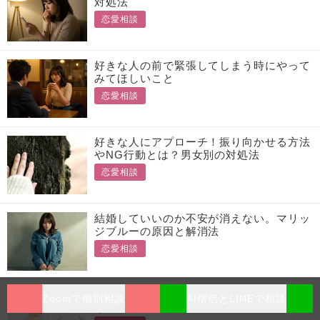
対処法
恋愛相談
好きな人の前で緊張してしまう時にやって
みてほしいこと
恋愛相談
好きな人にアプローチ！振り向かせる方法
やNG行動とは？男女別の対処法
恋愛相談
結婚していいのか不安が消えない。マリッ
ジブルーの原因と解消法
恋愛相談
恋人と別れるべきか。僧侶が説く考えるべ
Zoomで個別相談
AI僧侶とLINEで相談
きポイント