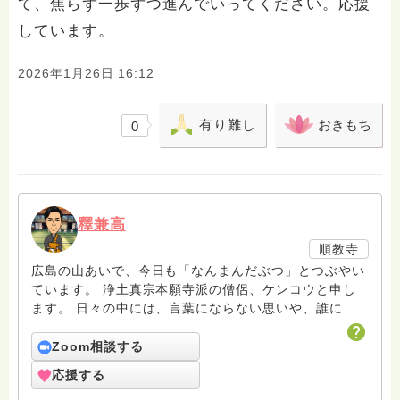
て、焦らず一歩ずつ進んでいってください。応援
しています。
2026年1月26日 16:12
有り難し
おきもち
0
釋兼高
順教寺
広島の山あいで、今日も「なんまんだぶつ」とつぶやい
ています。 浄土真宗本願寺派の僧侶、ケンコウと申し
ます。 日々の中には、言葉にならない思いや、誰にも
言えないもやもやがあるものです。 そんな時こそ、仏
さまの教えが、ふっと心に灯りをともしてくれることが
Zoom相談する
あります。 この「はすのは」では、あなたの声に耳を
応援する
傾けながら、一緒に“いま”を見つめ直す時間をつくって