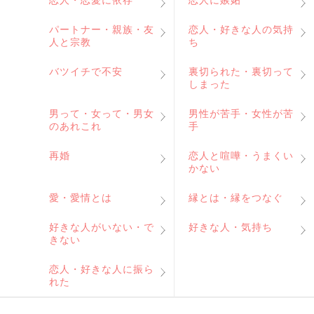
恋人・恋愛に依存
恋人に嫉妬
パートナー・親族・友
恋人・好きな人の気持
人と宗教
ち
バツイチで不安
裏切られた・裏切って
しまった
男って・女って・男女
男性が苦手・女性が苦
のあれこれ
手
再婚
恋人と喧嘩・うまくい
かない
愛・愛情とは
縁とは・縁をつなぐ
好きな人がいない・で
好きな人・気持ち
きない
恋人・好きな人に振ら
れた