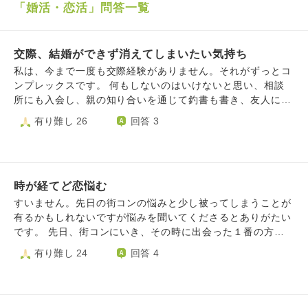
「婚活・恋活」問答一覧
交際、結婚ができず消えてしまいたい気持ち
私は、今まで一度も交際経験がありません。それがずっとコ
ンプレックスです。 何もしないのはいけないと思い、相談
所にも入会し、親の知り合いを通じて釣書も書き、友人にも
男性を紹介してもらってきました。自分の外見を磨くために
有り難し 26
回答 3
ジムに行ったりメイクレッスンも受けたりしました。しか
し、自分がもっと知りたいと思う男性は出会えていません。
そんな中、4ヶ月ほど前に、元同僚でずっと気になっていた
男性に告白しましたが振られました。その男性には彼女がい
時が経てど恋悩む
たのでら別れるまでは好意は伝えていませんでした。断られ
た際、キープのような、自己保身のようなことを言われとて
すいません。先日の街コンの悩みと少し被ってしまうことが
も傷つきました。男性の方は私とのことは終了し、今気にな
有るかもしれないですが悩みを聞いてくださるとありがたい
る女性にアプローチしています。その女性は、私と一緒に婚
です。 先日、街コンにいき、その時に出会った１番の方と
活について相談しあったりして頑張っていた女性だと思われ
最初、会話のテンポが凄くあって、凄く楽しかったです。見
有り難し 24
回答 4
ます。彼は今、自分なりに仕事も頑張っていて、その女性と
た目も自分の好みの方で、30年生きてきて、恐らく、初めて
も進んでいきそうで充実していると思います。一方で私はと
の一目惚れだったと思います。趣味も会話もあって、いける
ても落ち込み、自分の存在価値を感じられません。前向きに
のではっと思っていました。そして、１番の方からも、(い
頑張ろう、行動しかないと思うこともありますが、落ち込ん
いな、もっと話たいなと思った方に送れる第一印象カードも