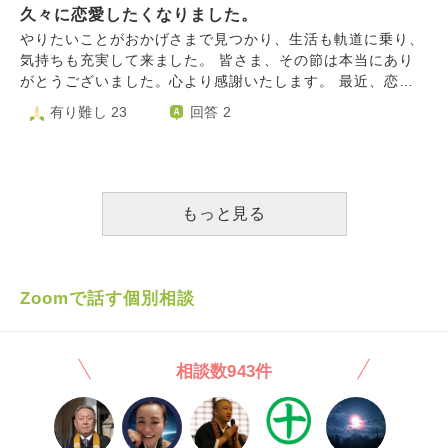
り、複数人とやり取りをしたりと、自然な出会いがあればこ
久々に恋愛したくなりました。
んなと会えて嬉しいのに、人生の段階が違いすぎて辛くな
んなことをしなくていいのにと、焦りを感じています。 わ
り、もう会わない方がいいのかもしれないとも思ってしまい
やりたいことがおかげさまで見つかり、生活も軌道に乗り、
たしと同じような状況の方々がいるのは自分でも分かってい
ました。そんなことを考える自分も嫌になります。 すぐ恋
気持ちも充実して来ました。 皆さま、その節は本当にあり
ます。結婚がゴールじゃないこと、結婚後も大変なことはた
人ができる人はすごいなと思います。結婚できる人はもっと
がとうございました。心より感謝いたします。 最近、恋愛
くさんあること、結婚を焦ったらいけない、結婚はご縁やタ
すごいなと思います。もっと頑張って、元彼となんとか結婚
したくなりました。婚活パーティーやマッチングアプリは、
有り難し 23
回答 2
イミングとも言われますが、わたしにはそのチャンスはいつ
しておけばよかったとも思ってしまいます。 周りの仲のい
こんな私でも結構マッチングしますが、病気の話になると、
やって来るのか不安になる時もあります。 卑屈になってし
い男の人にはみんな結婚前提の彼女がいて、その彼女を心底
恋愛関係への発展は難しくなります。 今までお付き合いし
まう時や、このような不安がある時はどうやって乗り切った
羨ましいと思ってしまいます。自分は売れ残りで、完全に婚
た女性は、生活の延長線上で関係を深めた人です。 生活の
らいいか、ご教示いただけますでしょうか？どうぞよろしく
期を逃した、失敗で、人間として出来損ないだとばかり考え
延長線上といっても、現在の職場の女性は全員既婚ですし、
お願いいたします。
てしまいます。 この先、また人を好きになって、向こうも
医療・福祉スタッフは仕事で接してくれているだけなので、
もっと見る
私のことが好きで、幸せに結婚できる未来が全く見えませ
病気もありますしどこに行こうかなと迷っています。 今ま
ん。人を好きになったのも元彼と付き合う前なので7,8年も
ではその時々で何らかのコミュニティに属して、そこの人と
前だし、付き合い方もわかりません。勉強とか、趣味の上達
恋愛関係になりました。 いま色々、新しいコミュニティを
とかを頑張る方法はわかるのに、恋愛の頑張り方がわかりま
探しているのですが、なかなか見つかりません。 病気があ
Zoomで話す個別相談
せん。人の心は動かせませんし、人に好きになってもらえる
る人でも出会いを探して所属できるコミュニティがあれば、
ほど自分に魅力があるとも思えません。だって、28歳で結婚
何かアドバイス頂けませんか？ よろしくお願いいたしま
もできていない、彼氏もいない売れ残りなんですもの。同じ
す。
相談数943件
ように、男の人で、いい人はみんな結婚していると思ってし
まいます。こんなことばかり考えているからダメだというこ
ともわかっています。でも、どうしても考えてしまいます。
どうしたら条件など抜きで、人を好きになれますか？人のい