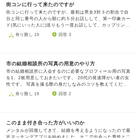
でしまいます。彼は私を雑に扱ったのに幸せなのも許せませ
街コンに行って来たのですが
貰い)少なからず、好感を持って頂き、2回目の会話も自分な
ん。 どうすれば自分は周りの人と同じように異性から好意
りに頑張りましたが、緊張や好きという気持ちが前にきて、
街コンに行って来たのですが、最初は男女3対３の割合で自
をもたれたり、ライフステージを進めることができたりする
頭が回らなくなり、少し会話のテンポが落ちてしまいまし
分と同じ番号の人から順に約５分お話しして、第一印象カー
のか。分からずもう消えてしまいたい気持ちです。 周りの
た。結局、カップリングせず。時間が少し経ちましたが、な
ド(気にいった人に)送りもう一度お話しして、カップリング
人たちには恵まれていて、相談もしますが、あまり卑屈なこ
かなか、自分の中で気持ちが整理出来ません。もっと色々、
(もっと話たい、友達になりたいと思ったら送る)と言う流れ
有り難し 19
回答 3
とばっかり話しても友人たちも嫌になると思うので、最近は
会話が出来たんじゃないのか、相手にもっとどうしたら好感
だったんです。自分は２番で２番の方から順にお話しして、
AIに相談しています。しかし、所詮人間ではないので私の心
が持てたのかなど。悩んで、悩んで、頭も気持ちもモヤモヤ
２番の方とは、仕事の話や旅行の話など、３番の方とは、旅
は満たされません。余計に孤独を感じています。 家族も友
が止まりません。思えば、学生時代から、良い感じになった
行の話やネトフリの話、アニメの話など、１番の方とは、ア
達も自分をよく思ってくれる人ばかりで私は幸せだと思いま
女性にも同じ様な失敗をしてきました。社会人になり、前の
ニメの話や漫画の話などして、1番の方とは一番盛り上がっ
す。でも、周りの人はさらにパートナーに愛されています。
会社でも同じ様な失敗。(10年前に相談して頂きました。)何
市の結婚相談所の写真の用意のやり方
て話ができました。第一印象カードも自分は全員の方に書い
私は違います。とても悲しいです。職場ではおちゃらけたキ
で、こんな同じ失敗ばかり、頭では分かっていますが、上手
たが自分の所に来たのは１番の方のみで書かれていたのは、
市の結婚相談所に入会するのに必要なプロフィール用の写真
ャラクターでいますが、パートナーもいない、良い歳をした
くいかない自分が嫌になります。どうやったら、前を向いて
ドラえもんのイラスト。そしたら、その時、３０分ぐらい遅
を1、2枚用意しておきたいです。 20代の発達障がい者の女
大人があほみたいだなぁと思います。とても心がしんどいで
歩けますか？失敗しなくなりますか？ こんなこと聞いてい
れて男性２人が参加してきました。(男性５、女性3になりま
性です。 写真を撮る際の身だしなみのコツを教えてくださ
す。そんなことを思う自分のこともとても嫌です。この苦し
いのか、思ってもいいのか、わかりませんが、願わくば、ま
した。)その方達を交えて、2回目のトークタイム。大体、同
い。 初めての結婚相談所の入会なので色々と心配になって
有り難し 19
回答 2
さから解放されたいです。生きているだけで価値があるとい
た、１番の方と巡り合いたいと思ってしまいます。難しいの
じ様な話を少し深堀りして、お話しをして、カップリングシ
ます。
う言葉も目にしますし、それは分かりますが今の自分には響
は分かりますが、まだ、気持ちが心が彼女が自分の中にま
ートの記入。トップ３書いてくれってので、自分は１番の
きません。前向きになれる言葉や、自分のするべき行動を教
だ、ありますので。未練がましいのは分かりますが、なかな
方、２番の方、３番の方の順に書いたが残念ながら駄目でし
えてほしいです。よろしくお願いします。
か、諦めきれないです。(今はただ、彼女にこんな自分に少
た。ちなみに、その日、二組のカップリングがあったみたい
しでも、好感、興味を持って下さりありがとう御座いますと
で、気になって、退室する時、後ろから見たら、後から来た
このまま付き合った方がいいのか
いう気持ちを日々忘れずに生きていますが。) 支離滅裂な文
男性２人と２番、３番の方がカップリングしていました。自
メンタルが回復してきて、結婚を考えるようになったので最
になってしまいすいません。分かりずらい部分もあるかと思
分としては、腑に落ちないです！(本音を少し言うと、日常
近マッチングアプリを始めました。そこで出会った男性とこ