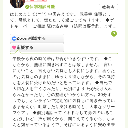
個別相談可能
教善寺
はじめまして(*^^*) 中田みえです。 教善寺 住職とし
て、母親として、慌ただしく過ごしております。 ◆ゲー
トキーパー ご相談 駆け込み寺 （訪問は要予約。まずは
メールでお問い合わせください） ◆ビハーラ僧、終末期
ターミナルケア、看取り、グリーフケア、希死念慮、自
Zoom相談する
死、産前産後うつ、育児、DV、デートDV、トラウマ、
応援する
PTSD、傾聴トレーナー、手話、要約筆記、行政相談
員、女性支援員、小学校 中学校支援員としても、ケア
午後から夜の時間帯は都合がつきやすいです。 ◆こ
サポートをしています。 ◆一般社団法人『グリーフケア
ちらから、無理に聞き出すことは致しません。 言い
ともしび』理事長 【ともしび遺族会】運営 毎月 第１
にくいこと、言えない気持ちも大切にします。あなた
金・昼夜2回開催（大阪駅前第3ビル） 14：00〜，18：
のお気持ちのままに、ゆっくり待ちながら、その気持
00〜 お問い合わせ申込⬇️こちらから
ちを大切に受け止めたいと思っています。 ◆自死で
griefcare.tomoshibi@icloud.com ＊この活動は皆さま
大切な人を亡くされたり、死別により 死が受け入れ
のご支援により支えられております。ご協力をよろしく
られなかったり、心の整理がつかない方へ。30分ず
お願いします。 ゆうちょ銀行 口座番号 普通408-
つでも、オンラインで定期的に気持ちに向き合ってい
6452769 一般社団法人グリーフケアともしび ◆『ビハ
きませんか。吐露したり泣ける時間も、大事なグリー
ーラサロン おしゃべりカフェひだまり』 ビハーラ和歌
フケア 。 ◆個別電話ってドキドキして勇気のいるこ
山代表 居場所運営 問い合わせ申込⬇️こちらから
とだけれど、声が届くから、聞こえてくるから、ちゃ
griefcare.tomoshibi@icloud.com ◆GEはしもとサピュ
んと繋がっているようで、そばにいるように安心出来