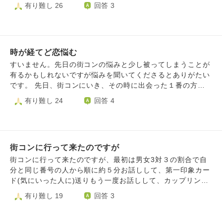
男性を紹介してもらってきました。自分の外見を磨くために
有り難し 26
回答 3
ジムに行ったりメイクレッスンも受けたりしました。しか
し、自分がもっと知りたいと思う男性は出会えていません。
そんな中、4ヶ月ほど前に、元同僚でずっと気になっていた
男性に告白しましたが振られました。その男性には彼女がい
時が経てど恋悩む
たのでら別れるまでは好意は伝えていませんでした。断られ
た際、キープのような、自己保身のようなことを言われとて
すいません。先日の街コンの悩みと少し被ってしまうことが
も傷つきました。男性の方は私とのことは終了し、今気にな
有るかもしれないですが悩みを聞いてくださるとありがたい
る女性にアプローチしています。その女性は、私と一緒に婚
です。 先日、街コンにいき、その時に出会った１番の方と
活について相談しあったりして頑張っていた女性だと思われ
最初、会話のテンポが凄くあって、凄く楽しかったです。見
有り難し 24
回答 4
ます。彼は今、自分なりに仕事も頑張っていて、その女性と
た目も自分の好みの方で、30年生きてきて、恐らく、初めて
も進んでいきそうで充実していると思います。一方で私はと
の一目惚れだったと思います。趣味も会話もあって、いける
ても落ち込み、自分の存在価値を感じられません。前向きに
のではっと思っていました。そして、１番の方からも、(い
頑張ろう、行動しかないと思うこともありますが、落ち込ん
いな、もっと話たいなと思った方に送れる第一印象カードも
でしまいます。彼は私を雑に扱ったのに幸せなのも許せませ
街コンに行って来たのですが
貰い)少なからず、好感を持って頂き、2回目の会話も自分な
ん。 どうすれば自分は周りの人と同じように異性から好意
りに頑張りましたが、緊張や好きという気持ちが前にきて、
街コンに行って来たのですが、最初は男女3対３の割合で自
をもたれたり、ライフステージを進めることができたりする
頭が回らなくなり、少し会話のテンポが落ちてしまいまし
分と同じ番号の人から順に約５分お話しして、第一印象カー
のか。分からずもう消えてしまいたい気持ちです。 周りの
た。結局、カップリングせず。時間が少し経ちましたが、な
ド(気にいった人に)送りもう一度お話しして、カップリング
人たちには恵まれていて、相談もしますが、あまり卑屈なこ
かなか、自分の中で気持ちが整理出来ません。もっと色々、
(もっと話たい、友達になりたいと思ったら送る)と言う流れ
有り難し 19
回答 3
とばっかり話しても友人たちも嫌になると思うので、最近は
会話が出来たんじゃないのか、相手にもっとどうしたら好感
だったんです。自分は２番で２番の方から順にお話しして、
AIに相談しています。しかし、所詮人間ではないので私の心
が持てたのかなど。悩んで、悩んで、頭も気持ちもモヤモヤ
２番の方とは、仕事の話や旅行の話など、３番の方とは、旅
は満たされません。余計に孤独を感じています。 家族も友
が止まりません。思えば、学生時代から、良い感じになった