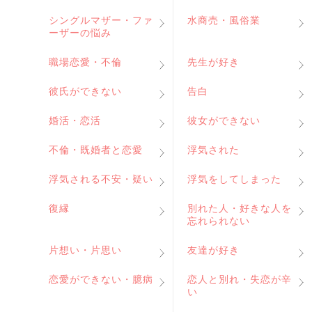
シングルマザー・ファ
水商売・風俗業
ーザーの悩み
職場恋愛・不倫
先生が好き
彼氏ができない
告白
婚活・恋活
彼女ができない
不倫・既婚者と恋愛
浮気された
浮気される不安・疑い
浮気をしてしまった
復縁
別れた人・好きな人を
忘れられない
片想い・片思い
友達が好き
恋愛ができない・臆病
恋人と別れ・失恋が辛
い