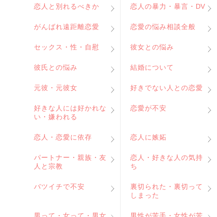
恋人と別れるべきか
恋人の暴力・暴言・DV
がんばれ遠距離恋愛
恋愛の悩み相談全般
セックス・性・自慰
彼女との悩み
彼氏との悩み
結婚について
元彼・元彼女
好きでない人との恋愛
好きな人には好かれな
恋愛が不安
い・嫌われる
恋人・恋愛に依存
恋人に嫉妬
パートナー・親族・友
恋人・好きな人の気持
人と宗教
ち
バツイチで不安
裏切られた・裏切って
しまった
男って・女って・男女
男性が苦手・女性が苦