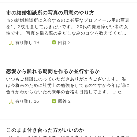
行の話やネトフリの話、アニメの話など、１番の方とは、ア
達も自分をよく思ってくれる人ばかりで私は幸せだと思いま
女性にも同じ様な失敗をしてきました。社会人になり、前の
ニメの話や漫画の話などして、1番の方とは一番盛り上がっ
す。でも、周りの人はさらにパートナーに愛されています。
会社でも同じ様な失敗。(10年前に相談して頂きました。)何
市の結婚相談所の写真の用意のやり方
て話ができました。第一印象カードも自分は全員の方に書い
私は違います。とても悲しいです。職場ではおちゃらけたキ
で、こんな同じ失敗ばかり、頭では分かっていますが、上手
たが自分の所に来たのは１番の方のみで書かれていたのは、
市の結婚相談所に入会するのに必要なプロフィール用の写真
ャラクターでいますが、パートナーもいない、良い歳をした
くいかない自分が嫌になります。どうやったら、前を向いて
ドラえもんのイラスト。そしたら、その時、３０分ぐらい遅
を1、2枚用意しておきたいです。 20代の発達障がい者の女
大人があほみたいだなぁと思います。とても心がしんどいで
歩けますか？失敗しなくなりますか？ こんなこと聞いてい
れて男性２人が参加してきました。(男性５、女性3になりま
性です。 写真を撮る際の身だしなみのコツを教えてくださ
す。そんなことを思う自分のこともとても嫌です。この苦し
いのか、思ってもいいのか、わかりませんが、願わくば、ま
した。)その方達を交えて、2回目のトークタイム。大体、同
い。 初めての結婚相談所の入会なので色々と心配になって
有り難し 19
回答 2
さから解放されたいです。生きているだけで価値があるとい
た、１番の方と巡り合いたいと思ってしまいます。難しいの
じ様な話を少し深堀りして、お話しをして、カップリングシ
ます。
う言葉も目にしますし、それは分かりますが今の自分には響
は分かりますが、まだ、気持ちが心が彼女が自分の中にま
ートの記入。トップ３書いてくれってので、自分は１番の
きません。前向きになれる言葉や、自分のするべき行動を教
だ、ありますので。未練がましいのは分かりますが、なかな
方、２番の方、３番の方の順に書いたが残念ながら駄目でし
えてほしいです。よろしくお願いします。
か、諦めきれないです。(今はただ、彼女にこんな自分に少
た。ちなみに、その日、二組のカップリングがあったみたい
しでも、好感、興味を持って下さりありがとう御座いますと
で、気になって、退室する時、後ろから見たら、後から来た
恋愛から離れる期間を作るか並行するか
いう気持ちを日々忘れずに生きていますが。) 支離滅裂な文
男性２人と２番、３番の方がカップリングしていました。自
いつもご相談にのっていただきありがとうございます。 私
になってしまいすいません。分かりずらい部分もあるかと思
分としては、腑に落ちないです！(本音を少し言うと、日常
は今将来のために社労士の勉強をしてるのですが今年は間に
いますが、これからどう向き合っていけばいいでしょうか？
が変わらない安心と心の寂しさとまた、金がかかるのかと言
合うかわからないため来年の合格を目指してます。 また就
今後、どんな気持ちで街コンに参加すればよろしんでしょう
う気持ちで整理が出来ない) 少しでも、チャンスがあったの
職する時に近場にとらわれない方が仕事が見つかりやすいか
有り難し 16
回答 2
か？
かと思うと悔しですね。 １０年ぶり2回目の街コン自分なり
もしれないという思いと一人暮らししてみたい思いから40万
に頑張ったつもりですが。何がいけなかったのか、今後どう
の貯蓄をしたいと考えています。 なので1年間は恋活を辞め
したらいいのか、どう生きていけばいいのか。孤独感や虚無
て資格の勉強と貯金に集中しようかなと思ったのですが、
感でいっぱいで、潰されそうな時があります。何かアドバイ
恋愛への執着もあり並行したい気持ちもあり悩んでるのです
スがあれば教えてください。 長文失礼しました。(誤字、脱
このまま付き合った方がいいのか
が、障害者者雇用のパートで給料が少なく恋愛にお金を使っ
字があったらすいません。)
たら貯金に回せる額が恋活を辞める時と比べてかなり減額さ