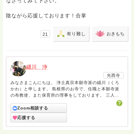
なさってみて下さい。
陰ながら応援しております！合掌
有り難し
おきもち
21
緇川 浄
光西寺
みなさまこんにちは。 浄土真宗本願寺派の緇川（くろ
かわ）と申します。 島根県のお寺で、住職と本願寺派
の布教使、また保育所の理事をしております。 三人の
子ども(長男、長女、次女)の育児や、保育所での子ども
たちとのふれあいを通して、日々のお念仏のお味わいを
Zoom相談する
深めています。 妻も同じく、本願寺派の布教使です。
応援する
夫婦で力を合わせながら、少しでも皆さんに浄土真宗の
お念仏を味わっていただきたいです。 皆様のお悩みに
少しでも寄り添えればと思います。 南無阿弥陀仏