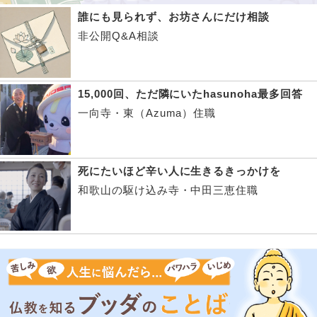
誰にも見られず、お坊さんにだけ相談
非公開Q&A相談
15,000回、ただ隣にいたhasunoha最多回答
一向寺・東（Azuma）住職
死にたいほど辛い人に生きるきっかけを
和歌山の駆け込み寺・中田三恵住職