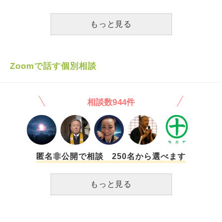
もできずに悩んでいるのに、子供の話や家を買う話をしてい
ことにしましたが、仕事マッチングアプリの返信を考えた
て、取り残されたと思ってしまい辛くなります。GWも、み
り、複数人とやり取りをしたりと、自然な出会いがあればこ
んなと会えて嬉しいのに、人生の段階が違いすぎて辛くな
もっと見る
んなことをしなくていいのにと、焦りを感じています。 わ
り、もう会わない方がいいのかもしれないとも思ってしまい
たしと同じような状況の方々がいるのは自分でも分かってい
ました。そんなことを考える自分も嫌になります。 すぐ恋
ます。結婚がゴールじゃないこと、結婚後も大変なことはた
人ができる人はすごいなと思います。結婚できる人はもっと
くさんあること、結婚を焦ったらいけない、結婚はご縁やタ
すごいなと思います。もっと頑張って、元彼となんとか結婚
Zoomで話す個別相談
イミングとも言われますが、わたしにはそのチャンスはいつ
しておけばよかったとも思ってしまいます。 周りの仲のい
やって来るのか不安になる時もあります。 卑屈になってし
い男の人にはみんな結婚前提の彼女がいて、その彼女を心底
まう時や、このような不安がある時はどうやって乗り切った
羨ましいと思ってしまいます。自分は売れ残りで、完全に婚
らいいか、ご教示いただけますでしょうか？どうぞよろしく
相談数944件
期を逃した、失敗で、人間として出来損ないだとばかり考え
お願いいたします。
てしまいます。 この先、また人を好きになって、向こうも
私のことが好きで、幸せに結婚できる未来が全く見えませ
ん。人を好きになったのも元彼と付き合う前なので7,8年も
前だし、付き合い方もわかりません。勉強とか、趣味の上達
とかを頑張る方法はわかるのに、恋愛の頑張り方がわかりま
匿名非公開で相談 250名から選べます
せん。人の心は動かせませんし、人に好きになってもらえる
ほど自分に魅力があるとも思えません。だって、28歳で結婚
もっと見る
もできていない、彼氏もいない売れ残りなんですもの。同じ
ように、男の人で、いい人はみんな結婚していると思ってし
まいます。こんなことばかり考えているからダメだというこ
ともわかっています。でも、どうしても考えてしまいます。