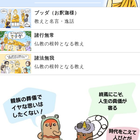
ブッダ（お釈迦様）
教えと名言・逸話
諸行無常
仏教の根幹となる教え
諸法無我
仏教の根幹となる教え