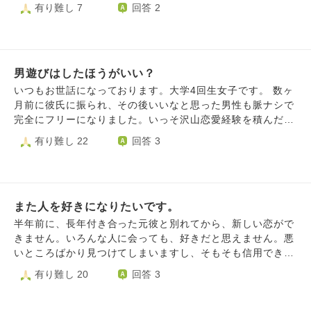
女子ばかりの文化系部活動に所属 •大学では2年間だけダン
有り難し 7
回答 2
気がします。 このまま付き合った方がいいのか。助言をし
も良いので子育てしたいと思っています。なので児童養護施
スサークルに所属。在学中には数週間から1ヶ月の短期の語
ていただけますと嬉しいです。よろしくお願いします...
設に募金をしたいと打診した事もありますが、ご自分で使っ
学留学、1年間の学習支援ボランティア、就職試験の勉強に
て下さいと断られました。一般家庭と同じように愛情を受け
取り組むために退部 •無事に希望の職種に就職が決まった
て児童養護施設の子供たちは育っていますとのことでした。
が、就職した年に新型コロナウイルスが発生して、新規採用
それと、やはり自分の将来が心配なのです。 私がアパート
男遊びはしたほうがいい？
者での研修や歓迎会も全て中止。 •配属先には女性ばかり、
で暮らそうとした時、不動産屋に行きましたが審査に落ちて
40〜60代の既婚男性、すでに彼女がいる同年代の男性のみ
いつもお世話になっております。大学4回生女子です。 数ヶ
しまいました。私のような障がい者はグループホームで暮ら
だった •異動もあり、仕事に慣れるのに時間がかかったり、
月前に彼氏に振られ、その後いいなと思った男性も脈ナシで
すのが通常のようで、入院して出来た友達はみんなグループ
職場の体調不良者等の発生で、仕事が年々増えてたりで彼氏
完全にフリーになりました。いっそ沢山恋愛経験を積んだ方
ホームで暮らしています。私は婚活して結婚出来る人間では
を作る余裕がなかった。 中学、高校、大学と勉強に励み、
がいいのかと思いマッチングアプリを入れてみましたが、親
有り難し 22
回答 3
ないのでしょうか。
その旨を希望の就職先に評価していただき、内定を頂いたこ
しくもない男性と当たり障りのない会話をする時間がつまら
とを嬉しく思っています。 しかし周りの人を見ていると、
なく、耐えられずに断念してしまいました。 加えて私は友
高校時代、大学時代、就職先で出会った人との結婚、出産報
達が少なく、友達のツテで合コン…のような場にも参加でき
告が増えてきて、気づけばわたしは30歳目前になっていまし
ません。 正直なことを言うと、男性に会う時間があれば趣
た。 これまで出会った独身男性で付き合いたいなと思って
また人を好きになりたいです。
味の読書や買い物に時間を費やしたいのですが、このままだ
いた人はいましたが、 •わたしのことを「メンヘラのクソ女
とどんどん女性的な魅力が減ってしまうのではないかと不安
半年前に、長年付き合った元彼と別れてから、新しい恋がで
でマジウケる(笑)」とSNSで嘲笑っていた人 •ネット上で友
です。 やはり男性と沢山会っておくべきでしょうか？それ
きません。いろんな人に会っても、好きだと思えません。悪
達に「死んで」「殺すよ」「1回と言わず3回死んで(^^)」と
とも、自身の内的なことにだけ集中すべきでしょうか？ 曖
いところばかり見つけてしまいますし、そもそも信用でき
暴言を吐いていた人 •「高卒の技術職は事務職よりレベルが
昧な質問で申し訳ありません。よろしくお願いいたします。
ず、好きとかそういう判断の前に、生理的に無理だと思って
有り難し 20
回答 3
下」と飲み会の席で笑っていた人 と、後々に幻滅する人ば
しまい、信用できて好きだと思えるほどの長期間関わること
かりでした。 周りに自然な出会いで結婚した人が多く、わ
ができません。 周りはみんな結婚していて、私は好きな人
たしはやっとマッチングアプリを登録して良い出会いを探す