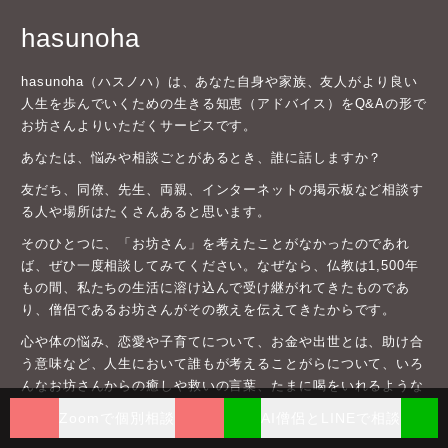
hasunoha
hasunoha（ハスノハ）は、あなた自身や家族、友人がより良い
人生を歩んでいくための生きる知恵（アドバイス）をQ&Aの形で
お坊さんよりいただくサービスです。
あなたは、悩みや相談ごとがあるとき、誰に話しますか？
友だち、同僚、先生、両親、インターネットの掲示板など相談す
る人や場所はたくさんあると思います。
そのひとつに、「お坊さん」を考えたことがなかったのであれ
ば、ぜひ一度相談してみてください。なぜなら、仏教は1,500年
もの間、私たちの生活に溶け込んで受け継がれてきたものであ
り、僧侶であるお坊さんがその教えを伝えてきたからです。
心や体の悩み、恋愛や子育てについて、お金や出世とは、助け合
う意味など、人生において誰もが考えることがらについて、いろ
んなお坊さんからの癒しや救いの言葉、たまに喝をいれるような
回答を参考に、あなたの生き方をあなた自身で探してみてはいか
Zoomで個別相談
AI僧侶とLINEで相談
がでしょうか。