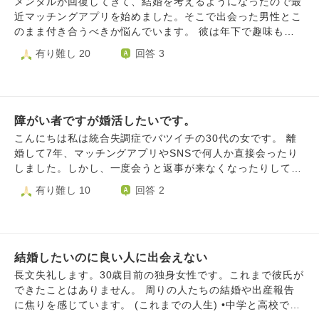
メンタルが回復してきて、結婚を考えるようになったので最
れてしまい貯金に集中したら早くて来年の末あたりには貯め
近マッチングアプリを始めました。そこで出会った男性とこ
る予定なのですが恋活と並行した場合2.3年かかるかもしれ
のまま付き合うべきか悩んでいます。 彼は年下で趣味も合
ません。 今は恋愛への執着を手放して将来のために集中す
い、沈黙も苦じゃありません。話せば笑いも絶えず一緒にい
有り難し 20
回答 3
るべきだという思いと今年で30になるので、年齢で避けられ
て安心します。それにとっても優しいです。私の事を気に入
てさらに彼氏出来にくくなったら嫌だし、この時期に恋活に
ってくれているような言動もありました。 ですが、見た目
励まなかったら、それはそれで後悔するかもしれないという
が好きじゃないです。イケメンがいい訳ではなく(私も人の
気持ちで揺れ動いてます。勉強と節約に集中して来年には40
こと言えないので)優しい顔立ちの人に惹かれてしまいます
万貯めるのと、恋活と並行して2.3年かけて一人暮らしの資
障がい者ですが婚活したいです。
(笑った時に目尻が下がるような人) 彼はパッと見だと怖そう
金貯めるの どっちの道を選ぶべきでしょうか。 悩める私に
な人相なので待ち合わせの時は恐る恐る声をかけてます...
こんにちは私は統合失調症でバツイチの30代の女です。 離
アドバイスをお願いします。
それに、キスとかも考えられません。ハグもギリ出来るか...
婚して7年、マッチングアプリやSNSで何人か直接会ったり
って感じです。 今まで好きになった人とはあまりいい思い
しました。しかし、一度会うと返事が来なくなったりしてう
出が無く、私も悪いところありますが約束を破られたり振り
まくいきません。結婚相談所にも相談に行きましたが親が反
有り難し 10
回答 2
回されたり泣くことも多かったし、そんな人たちに夢中にな
対しました。理由は高額で婚活するお金があるならうちにお
ってる中で本当に私の事を好きになってくれた人を振ってし
金をいれなさいとのことでした。私の母は別の質問で質問し
まって後悔した事もありました。 付き合っていくうちに好
たように左半身麻痺で、ご飯を作る洗濯をするなどの家事は
きになるかも？とは思いますが、今３回会って2回は「会う
私がしています。そんなときでした昨年調子が悪くなり精神
のだるいなあ」「早く帰りたい、」って思ってる自分もいま
結婚したいのに良い人に出会えない
病院に入院しました。入院のさいかかった費用は自分でお金
す。 本当にその人と付き合いたいか。自分自身に何回も聞
を銀行に借りました。なので今借金があります。薬の副作用
長文失礼します。30歳目前の独身女性です。これまで彼氏が
いても答えは返ってきません。長い長い間恋愛をしてなくて
で生理が来なくなりました。産婦人科ではそう言われたんで
できたことはありません。 周りの人たちの結婚や出産報告
引きこもってばっかりだったので恋心が寝ている状態なのか
すが、9ヶ月も来なくて。私は早期閉経だと思っています。
に焦りを感じています。 (これまでの人生) •中学と高校では
もしれません。 この人を逃したらもういい人に出会えない
何故そんな人間が結婚したいというかと、養子でも連れ子で