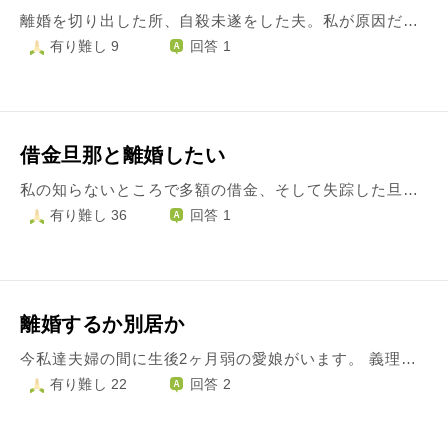
離婚を切り出した所、自殺未遂をした夫。私が原因だと謝れと言われました。それ以前から鬱になったのも私のせいだと。子育てをしない（できない）のは私が原因だと。何かと言っては裏切られはぐらかされ、人を信用する怖さがあります。 離婚については、彼といるのが辛くなり私が今ならと思うタイミングで伝えましたが、自殺未遂にいたり、その後また離婚について話をしたら自殺未遂か自殺をするのかと思うと切り出せませんし、独りよがりな態度にも愛想が尽きました。。 子供がまだ小さいので旦那の収入に頼らないと大変なためおりますが、愛情はなくむしろ憎しみが強いです。 子供の行事も参加せず、周りのことを妻に任せ、一体家庭や家族とは何なのでしょうか？怒りを鎮めて暮らし、子供が大きくなるまでやり過ごす事はいけないことでしょうか？おまえは自分で暮らす力が無いからここにいるんだろうと言われました。確かにその通りですが苦しいです。
有り難し 9
回答 1
借金旦那と離婚したい
私の知らないところで多額の借金、そして失踪した旦那。多分パチンコです。 すぐにでも離婚したいです。子供は理解してくれるのか？この先どんな気持ちで生きていけば良いのでしょうか？
有り難し 36
回答 1
離婚するか別居か
今私達夫婦の間に生後2ヶ月弱の愛娘がいます。 義理母と同居中なのですが旦那さんはお母さんの言う通りにしようと、私の意見を受け入れてくれようとしません。 産まれてすぐ仕事が立て続きお見舞いに一度も来ませんでした。 里帰りした際最初は会いに来てくれましたが途中から来なくなり、旦那のところに帰る日もお迎えに来ると行って来ませんでした。 我が子が泣いていても最初だけあやして途中から床に寝かせ放置する始末です。 義理母のことでストレスが溜まるのに旦那が父親としてしっかりしてくれないので余計にイライラしてしまいます。 離婚は愛娘が成人してからにしようかと思っていますが別居の方もまだ我慢した方がいいでしょうか
有り難し 22
回答 2