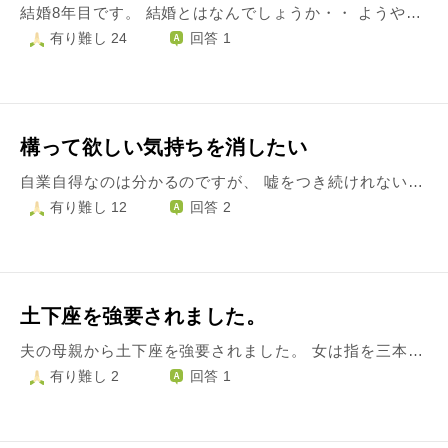
結婚8年目です。 結婚とはなんでしょうか・・ ようやく子宝に恵まれましたが、 一緒にいるだけで息がつまるほど、相手の存在が嫌になり、顔を合わせるのも、話すのも嫌で、関わりたくないと思ってしまい、毎日が苦しいです… この波が度々自分を襲います。。 一度波が来ると2週間は険悪な暮らしになります… その度に離婚を考えてしまいます。。 このような状態になる理由を自分なりに分析すると… 性格不一致が主ですが、 結婚1年目に夫の両親が離婚したことが当時許せなかったのですが、それが闇となっているような気もしています。 許せなかったというのは、 結婚前に挨拶に行った際や両家で会ったときには仲が良くとても突然離婚するような夫婦には見えなかったのです。 離婚した話を聞いたときには、一家に騙されたような気持ちになりました。 離婚した事実だけを夫から知らされ、理由を聞くと、以前から不仲だったと言い、そのときに夫や夫家族に対して不信感を抱きました。 そのこともあり、すぐに子供を作るなど考えられず、一時は離婚まで考えましたが、思いとどまり、今に至ります。 よく分からない文面ですみません… この先モヤモヤせず、気持ちよく過ごしていくには、離婚して夫や夫家族から離れて生きていくしか方法はないのでしょうか… アドバイスを下さい、お願い致します。
有り難し 24
回答 1
構って欲しい気持ちを消したい
自業自得なのは分かるのですが、 嘘をつき続けれないので、 仲良くしていた人に「ごめんなさいこれ嘘だったんです」って言って予想通り切られてきました。 前の投稿から嘘を減らそうと努力はしたのですがかまちょの嘘が辞められません。 細かい嘘を沢山ついてます。 どうしたら構って欲しいとかいうのを消せますか？ 文字数が余ったので嘘の例を。 勉強が終わってないのに勉強終わった。 叩かれてないのに叩かれた。 過去の辛い話を大きく盛る。 自分の悪いとこを全て伏せて相手の悪いとこだけ愚痴る。 自分が辛いっていうのを大げさにする。 相手に気に入られようとしてか性格を作る過程で嘘を多用する。
有り難し 12
回答 2
土下座を強要されました。
夫の母親から土下座を強要されました。 女は指を三本床につけて頭を下げるんだそうです。 夫に対してそうしろと強く言われました。 私は夫に土下座するような関係になりたくないので断ると義母は「昔は女は三つ指ついて出迎えたものだ」と怒りだし、髪の毛を掴まれ無理やり頭を下げさせられました。 夫は「昔の人はそんなもの」と言って取り合ってくれません。 いつ生まれようが現代に生きる限り何歳でも現代人です。 しかもそのあと義母は廊下ですれ違い様に「さっきはごめーん」と笑顔で謝ってきました。 私は余計に腹が立ちました。 すると「謝ったのになんで許さないの！」と義母は怒鳴るのです。 スマホは義母に壊されたので、この端末は夫たちに内緒で契約したものです。 とんでもない人達と家族になってしまいました。 離婚の準備を隠れながら進めていますが、今後何に気を付ければよいでしょうか？
有り難し 2
回答 1