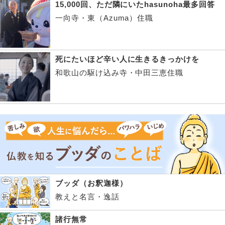
15,000回、ただ隣にいたhasunoha最多回答
一向寺・東（Azuma）住職
死にたいほど辛い人に生きるきっかけを
和歌山の駆け込み寺・中田三恵住職
ブッダ（お釈迦様）
教えと名言・逸話
諸行無常