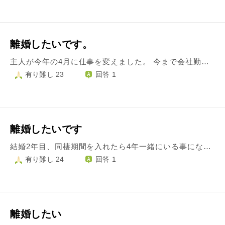
離婚したいです。
主人が今年の4月に仕事を変えました。 今まで会社勤めでしたが 全くしたことがない職種の職人になりました。 職人になってから 月給になり生活ができません。 何日働いても決まった額で 正直コンビニバイトの方がたくさんもらえるんじゃないかと思っています。 今年に入って高いものを購入したなど別に贅沢をしたわけではありません。 去年と同じ生活です。 もうすぐ下の子が卒業、来年度は上の子が進学といろいろと物入りになるので 主人に「今のままでは生活できません。」と伝えました。 さらに社長さんのパワハラがすごく 主人がよく気が滅入っていたので 辞めてもらえたら万々歳だ。と思っていました。 しかし「今の仕事がいい！辞める気はない！小遣いもらえなくても ここで頑張る！」と言いました。 話し合い 家族みんなで頑張ることにしましたが その矢先 主人の嘘が発覚。 私たちには 切り詰めろ、切り詰めろ！小遣いもらえなくてもここがいい！と言っていたのに 社長に借金したことにしてお給料から小遣いをもらおうとしていました。 せっかく 家族みんなで頑張ろうと思っていたのに 嘘をつかれて心が折れました。 離婚話をしたら 冷却期間で別居（主人が実家に帰る）と言う話でしたが 1週間経とうとしているのに 家にいます。 家でもお互い会話なし、私は終業時間が近づくと「はぁ…。帰りたくないなぁ。」と胃が痛くなりだします。 こんな日々を過ごすなら 子供たちと3人で暮らした方が心も体も健康でいいと思ってしまいます。 この前の嘘で 愛情なんてなくなりました。 主人が仕事を選んだ理由は 社長がいずれは役職をあたえる！と言っているようで 私は「歳をとってからラクしてお金がもらえる！と思っているのかな？ それを当てにしているのかな？」と思っています。 子供たちは 家族より 社長を選んだ。と言っています。 私の父は 主人に家族のためにと再就職先を紹介してくれました。しかし 主人はやめない！と言い 離婚反対派の父が「自分はみんなの幸せのためにいろいろしたつもり。だけど 〇〇くんが変わらないなら 一緒にいても辛いだけだろう。もう3人の幸せのために離婚してもいい。何かあったら頼りなさい。」と言ってくれました。 父が言う前から 離婚しようと思っていましたが さらに強くなりました。
有り難し 23
回答 1
離婚したいです
結婚2年目、同棲期間を入れたら4年一緒にいる事になります。主人の実家の近くに住んでいます。 最初の2年は御両親にも会わせてもらえませんでした。未だに御両親以外の身内、知り合い、友人にも会わせてもらえません。私には結婚式も新婚旅行もありませんでした。 同棲期間中にお金も渡してもらえず、私のお給料も彼に管理されていたので、貯金を切り崩してしまいました。自分だけ食事を抜いたりもしました。 家の事をしながら自分の仕事を手伝って欲しいと言われ、必死に尽くしました。 彼は子供が欲しいといいます。私は自分の排卵日を伝えますが、彼は何もしません。自分が不妊なのかも分からぬまま、30歳になりました。 こちらに知り合いもいません。 彼は私に実家に入ってもらって、両親のことも頼みたいようです。 今年の初め、義理の父が入院することになり、小まめに顔をだしたり、義母に付き添って病院にいったり、差し入れをしたり、退院するまでの3ヶ月間弱音を吐かずに明るく振る舞いました。 義父が無事に退院後も、主人はマイペースで、今後の事(いつ実家に移るのか、本当に私が彼の実家に入っていいのか)を話してもくれません。 私はいつも不安です。結婚式もしてくれず、身内に挨拶もさせてもらえないまま放っておかれてしまっているのに、義理の実家で親戚の話が出ると、会話に入っていけません。 私なりに「みんな仲良くてうらやましいですね、私も会ってみたいな」などと加わろうとするのですが、タイミング悪くみんなテレビに夢中だったりするので、一人で落ち込んでいます。 主人は間に入って雰囲気を良くするなんてことは、初めて連れてきてもらった時から一度もありません。 連れてきて満足して、一人でタバコ吸いにいったり、一人で新聞読んだりスマホしたり。基本それぞれ好きにする感じのお家で、初めて連れてきてもらった時からテレビがつけっぱなしの部屋で、うまく会話が出来ずに途方に暮れたりもしました。 いつも孤独だし、将来私達夫婦がいつどこに住むのか、私の妊娠出産に対してどこまで本気なのか、分からずに苦しいです。 家事もこなしてるし、自営業の彼の仕事で頼まれたことは引き受けてるし、みっともなくないように身だしなみや体型も管理してます。 最近、私は死んでるみたいだなと思うようになりました。 離婚を切り出したのですが、応じてもらえません。
有り難し 24
回答 1
離婚したい