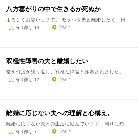
八方塞がりの中で生きるか死ぬか
よろしくお願いします。 モラハラ夫と離婚したく、日記をつけ証拠を集め、日銭を貯めている日々です…が、八方塞がりになってしまいました。 子供たちは良い子たちで、正義感が強く、私を守ろうとしてくれます。 末っ子がちょうど反抗期で、夫のモラハラに正論で言い返すようになり、殴られやしないかと気が気ではありません。 正しいことを咎めたくありませんが、夫が逆上し咄嗟の暴力から子供を庇えなかったら…それが恐ろしいのです。 私は両親が離婚裁判を始めた頃にできてしまった子供で両家親族から大変疎まれ、誰にも望まれず、許されず、大人になった今も生まれてきたことを責められております。母にはせめてもの償いにと、結婚して２０年ずっと母の店を手伝っております。その母には離婚を反対されています。最低限の賃金しかもらっていないので、それでは離婚後の生活が成り立たないため、これまでのように店を手伝えなくなるからだろうと思います。 兄が二人おりますが縁切りをしています。父方とも最近縁切りをしました。 父と父方親族は全てを誰かのせいにしないと生きていけない人々で、今まで私を罵倒し続けていましたが私も疲れてしまって、生まれてくることも許していただけなかったのですから、私はいないものと思ってくださいと縁を切らせていただきました。 その罰なのか父方の病が私に遺伝しており、ひとつは今夏手術で完治しましたが、もうひとつは現在ちゃんとした治療も薬も無く自然治癒に任せており、繰り返す症状にただひたすら堪え忍んでおります。呼吸器なのでこのコロナにかかれば簡単に死ぬでしょう。 そうでなくとも、夫は病気や医師の話を全く理解せず、大袈裟に言ってるだけだと言い張り、絶対安静と目の前で医師が説明しても何の気遣いも無く、お茶ひとつ自分でいれません。医師の説明どおり、無理をすればいつ就寝時に悪化して死ぬかもわかりません。ですがこのような状況に夫と子供たちを置いて長期入院はできません。 協力も相談も誰に頼れるはずもなく、八方塞がりに陥って困ってしまいました。 なるようにしかならないでしょうが、どうしたものか。病むに病まれず。 離婚も病もこれから生きていけるのかも、何もかもがよくわからなくなってしまいました。兄と姉にも申し訳なく不甲斐ないです。 どうか、知恵をお貸しください。 よろしくお願い申し上げます。
有り難し 14
回答 1
双極性障害の夫と離婚したい
鬱を何度か繰り返し、双極性障害と診断されました。 長らく寛解してましたが、ここ最近テンションが高くなっています。病院にはいってくれません。 怒りっぽく、わたしにも、バカとか人前でも罵ったりします。子供にも暴言を吐いたり、もう疲れました。 今まで鬱になったときは看病もしてきましたがもう嫌です。 これからもずっと夫の病気な怯えながら生きていくのかと思うと生きている意味がないような気がします。 でも病気の人間を見捨てるとおもうとどうしていいかわかりません。
有り難し 12
回答 1
離婚に応じない夫への理解と心構え。
離婚に応じない夫との生活に悩んでいます。周りに知り合いも相談できる相手もおらず、どうしていいのか分かりません。 というのも、私の生活は仕事もプライベートも主人に管理されているというか、「常にこちらが顔色を伺う関係」になってしまっているからです。 主人は自営で、私に現場仕事を手伝わせながら家事も任せるという生活をしています。もう過去の事ですが、ある取引先(A社とします)では、私は「親戚の子」として振る舞うように頼まれていました。主人は十年ほど前に離婚したんだバツイチなのですが、A社にはそれを隠していたからです。 当時、私のお給料は勝手に何ヵ月も未払いにされ、私だけ影で食事を抜いたり、僅かな小銭だけ持って隣駅の安いスーパーまで1人で歩いて行ったりしていました。空腹に耐えかねて主人が食べ終えた後の皿を舐め回していた時もあります。仕事で肩をいためても病院にも行けず、そんな私の前で時折前の奥様のお話をされるとき、心臓にナイフが突き刺さる思いでした。何度も「不要なら出ていきますし前の方と復縁したいなら協力する」と申し出ましたが、その度に不機嫌になられました。私はうつ気味になり、何度も自殺を考えました。ギリギリまで追い込まれました。 その後A社には悪い噂もあったし主人も不当な扱いを受けたので(そんな相手だからバツイチを隠していたようです)、縁を切るように説得し、私も二度と屈辱的な思いはしなくなりましたが、未だに強烈な劣等感を引きずっています。 主人の顔色を伺う所有物のような人生になってしまった事には、私にも充分非があったと思っています。 幸い主人の実家はすぐの距離で、何度も御手伝いに行っています。御両親はよくしてくださいます。主人はいずれ実家に一緒に戻って欲しいといいますが、具体的な話し合いはなく、主人も御両親も私からすると病的にマイペースで、どうしていいか分からない時が多いです。今年初め義父の入退院があり、色々心配なのですが、私だけが焦っているようです。 実家に戻るなら、主人の仕事からも手を引きたい(家事との両立が厳しいため)し、せめてするといった挙式や新婚旅行、親族に会わせるといった事もしてほしい。そう告げても相変わらず。子供が欲しいと言いながら何もしない。 離婚に応じないなら、私自身が過去を水に流して主人を理解するべきなのでしょうが、その心構えが分からずに苦しんでいます。
有り難し 7
回答 1