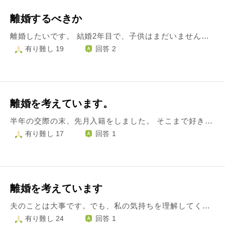
離婚するべきか
離婚したいです。 結婚2年目で、子供はまだいません。 妻の顔色を伺いながら生活するのが疲れました。妻は細かいところがあり、意に沿わないことがあるとすぐ怒り、号泣します。妻は子供を欲しがっていますが、一緒に育てていく自信がありませんし、想像すると怖いです。今まで何度も話し合いましたが、いつも平行線で、自分の声が妻に届いた実感がありません。 家のローンもあり、親も反対しているので、やはり我慢するしかないのでしょうか。 こんな理由で離婚したいというのは自分の我が儘なのでしょうか。
有り難し 19
回答 2
離婚を考えています。
半年の交際の末、先月入籍をしました。 そこまで好きという感情はありませんでしたが、優しさに惹かれてこの人なら幸せになれるかも、という気持ちが結婚の決断理由でした。 ただ結婚を決めた理由としてもう一つあります。 元彼を忘れるためです。 彼とは5年間交際していました。 当時、婚約者でしたが結婚寸前で彼の弟さんが病気になってしまい、彼の両親も高齢という事もあり長男の彼が引き取る事になったため、破談になりました。 それでも一緒にいられる方法を2人で考えましたが、結局私への負担を考えて結婚はやめようという結論になりました。 正直今でも大好きです。 旦那さんには付き合う前にこの話をしていて、そのうえで結婚したのですが、やっぱり忘れる事ができません。 むしろ、より気持ちが大きくなりました。 結婚にはいろんなかたちがあって、自分次第で幸せになれると今日まで気持ちを持ってきましたが、旦那さんと居るのが辛くなってしまいました。 本当に旦那さんには申し訳なく、自分は最低だなと思っています。 このまま続けていくか、離婚をするか考えています。 結婚を喜んでくれた家族には相談もできませんし、離婚となったら悲しい思いをさせてしまう思いで、どうしたらいいのか分からなくなってしまいました。 決断は自分自身でするものですが、第三者からの意見を聞きたいと思いました。 よろしくお願いいたします。
有り難し 17
回答 1
離婚を考えています
夫のことは大事です。でも、私の気持ちを理解してくれなかったり、生活費のほとんどを私が負担する、貯金がない、などで嫌気がさしてきました。 頼りない、収入が少ないなどで私の両親は結婚を反対しました。しかし、長い目で見よう、私が選んだ人なら大丈夫なはずと信じて、私が多くお金を出したり支えてきました。でも今思うと、私が甘やかしすぎたのかもしれません。 旦那はこれから3年間学校に通って資格をとり、そのあとは頑張ってお金を家に入れるといいますが不安です。長い目で見るといったのに待てなかった自分を情けなくも思います。夫は、愛してると何度も言ってくれますが、私といるのが楽で心地よいからかもと思ってしまいます。 別れを決意したのですが、親や夫に対し申し訳なさがあります。でも半端な気持ちで決意したわけではないので、自分の気持ちを貫きたいと思っています。 こんな私に何かお言葉をください。
有り難し 24
回答 1