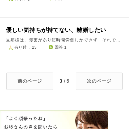
優しい気持ちが持てない、離婚したい
旦那様は、障害があり短時間労働しかできず それでも頑張ってくれていると思っているのです。 私も仕事をしていますが、金銭的には苦しいです。 苦しいことは話しますが、詳しい話をすると精神的に弱ったり、自傷に走る旦那様なため密には話せず、私一人が走り回る感じです。 お金だけでなく、子供のこと、近所付き合い等も私の仕事です。 家では自分好きなテレビを見て、好きなことをして過ごす。 私と娘（10才）は話をしていてもウルサイ！テレビの邪魔！と邪険にされ 見たいテレビは旦那様に認めてもらえないと見れないので録画して内緒で見たり。 自分のほしいものは子供のようにねだり、買えないことを伝えてもキレるので できるだけやんわりと言葉を選び話しますが、毎日のように「なぜ？買えないのか！」と責められます。 娘も、ご機嫌を損ねないようにビクビクして暮らしています。 暴力を振るうことは決してありませんが…言葉の暴力はあるとおもいます。 旦那様が怒ると娘が部屋の隅で「ごめんなさい！ごめんなさい！」と泣き続けているのを見ると辛いです。 旦那様は病気で体調が悪いこと、精神的にも病んでいること、軽度ですが知的障害もあります。 なんとか助け合い生きてきたのですが最近、耐えられないことが増えここのの中で（死んでくれ！消えてくれ！）と唱えている自分がいます。 自分に怖くなります。 夫婦関係、親子関係は良くないのに取り繕って生きていくことに疲れました。 でも、離婚に踏み切れない自分もいます。私はどうやって生きていけば楽に生きれるのでしょうか？
有り難し 23
回答 1
前のページ
3
/ 6
次のページ