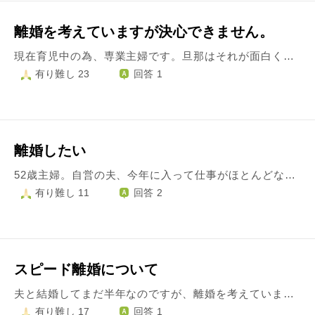
離婚を考えていますが決心できません。
現在育児中の為、専業主婦です。旦那はそれが面白くないようで、「ママは一円も稼いでこないで寝てばかりいる」「さっさと働けばいいのに、そしたらパパは全部ママに任せて遊んで暮らすのに」と、私にではなく子供に愚痴っているようです。たしかに私は旦那の前では一生懸命家事や育児をしたくないので、寝てばかりいます。私が何かをするととにかく気に入らないようで、ダメ出し、文句ばかり言われるので、旦那の前では寝てるしかないんです。寝ていても文句言われるし、何もできません。家に居たくなくて出掛けても文句言われるし、私の存在自体が疎ましいのでしょう。家族で旅行する話をしていても「○人で行ったら○円もかかるなあ～」と言われたら私は来るなと遠回しに言われてるような気がして心苦しいのでいつも私だけ行きません。来年から復職の予定ですが旦那の店でしか働くなと言われてるのでそこで働きますが、そしたら旦那は引退して専業トレーダーになるとか言ってます。そうなったら離婚する、ヒモじゃないんだから！とこれまでに何度も話をしてきましたが、未だにそうしたいようです。そんなこんなで私は生きている意味すら解らなくなりました。旦那の専業トレーダー資金を稼がされる為に結婚したんだろうか？家族から離れ、子供は授かり幸せでしたが、それも計算で子供がいたら簡単に離婚できないだろうと、運転免許も取るな、他では働くな、と制限して自分から離れないようにしているんじゃないか、と不信感でしかありません。最近はろくに口もきかなくなり家庭内別居状態です。何度話し合ってもうやむやにされるか、逆ギレされて終わりです。子供に対してもイライラして八つ当たり、躾からかけ離れた怒り方、で何度か注意しましたが変わりません。それでもまだ子供達は「パパ～」と近寄っていくので好きなようです。なので簡単に離婚に踏み切れません。だけど、毎日朝起きた瞬間から沸々と怒りの感情に支配されては落ち込み、悩んでいます。離婚しないにこしたことはないのでしょうが、怒りを抑えるには私はどう変わっていけたらよいのでしょうか？
有り難し 23
回答 1
離婚したい
52歳主婦。自営の夫、今年に入って仕事がほとんどなくまともに働かず、gw直前に3ヶ月の仕事が入り広島まで行ったのですが途中で放り出して帰ってきてしまい六月上旬からうちにいて何もせず。無収入です。サラリーマンから自営になってから収入安定せず、家庭内別居状態でしたがもう一日中なにもせずうちにいる夫に愛想が尽き、借金も返せず健康保険ももう四ヶ月くらい払えていません。私はダブルワークしていますが収入は10万ほど、家賃だけは払わないと住むところがなくなるので給料から払っていますがもう限界で 喧嘩になるとオレが借りてるから出て行けと？大学生の長男と高校生の娘を連れて出て行きたいが。でるなら夏休みのいましかないと。私は両親他界していまは伯母の病院通院介助をパートの休みに都内まで行ってます。伯母は自営なんだからうまくいかない時期は仕方がないといいますが、もうまともな生活が10年以上よくなるとどころか悪区なる一方で。長男と私には手をあげることもあり。 警察沙汰にすると遠くへ越さないといけないと、我慢していましたが、もう毎日顔見るのもいやで、
有り難し 11
回答 2
スピード離婚について
夫と結婚してまだ半年なのですが、離婚を考えています。 交際期間は4年です。 不貞行為や借金といった問題はなく、共働きなこともあり家事にもかなり協力的です。 特に料理は買い出し含め彼がしてくれるため、料理があまり得意でない私にとって有難いことです。 ただ、機嫌が悪くなると無視、2人での外出を楽しんでくれない(私が1人、もしくは友人と外出する際は快く送り出してくれます)、彼の実家では無言になる、常にスマホでゲームをする(食事中も)ことなどにストレスを感じています。 また私の伝手で入った会社を1年で辞め、元々勤めていた会社に戻りたいと言われ不満はありましたが、話し合って結果私が折れる形で許可しました。 ただ、それに伴い金髪にすると言いだしました。 元の職場的には髪型に規則等はなく、そこに問題はないのですが、親族のみの簡単なものですが、結婚式もあるのにそれはやめてほしいとお願いしました。 結果まだ金髪にはしていないのですが、それから無視をされています。 (家事はしてくれています) 話し合いたいということも伝えたのですが、無視が続いています。 私の体調不良が2ヶ月続いており、 原因がストレスだろうということも感じております。 病院にも通院しています。内科、皮膚科、眼科に通院中で心療内科にはまだかかっていないのですが… 心身ともに限界が近いように感じています。 彼と上手くやりたい気持ちと将来を考えて別れた方が幸せになれるのではないかという気持ちに揺れ動いております。 何年も付き合っていたのに、たった数ヶ月でこんな事態になっている事にとても情けない気持ちでいっぱいです。どう対処すればいいかもわからなくなっています。
有り難し 17
回答 1