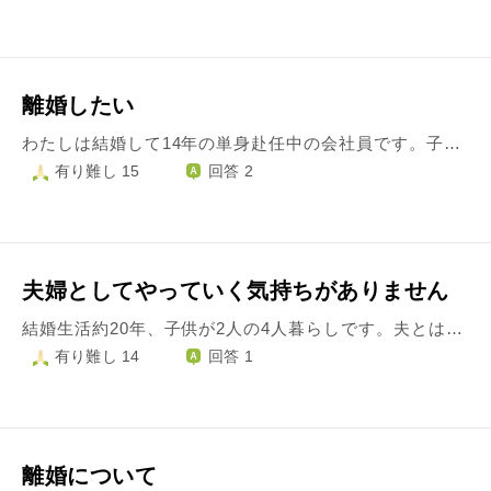
離婚したい
わたしは結婚して14年の単身赴任中の会社員です。子供は二人います。妻とは長年の意見の違いでケンカを続け、今はまったく好きな気持ち、思いやりがありません。 10年以上、好きになろう、変えていこうと自分から努力しましたが関係は変わらず諦めました。 約一月前にその気持ちと離婚を切り出したところ、私はやり直したい、できないなら死ぬといい裸足で外へ飛び出し、私に恐怖感を植え付けました。今もプレッシャーは続いています。 また、わたしは8ヶ月間 職場不倫をしました。その相手は私をしっかりと受け入れてくれる人で、とても安心できました。蔑まれ続けていた私は心を奪われました。 いまは、不貞関係はないものの連絡はとっています。嫁の恐怖から逃れたいために。嫁には勘づかれていたため、自分から打ち明けました。 今すぐ離婚はしたい、不貞という形ではなく、自分を受け入れてくれる人と一緒に人生をやり直したい。そう強く思っています。 ただ子供のことは愛しています。大人になるまで面倒を見たい。ですが、単身赴任でまともな育児をしてなかった事実もあり嫁に奪われると思います。子供のことを考えると嫁とやり直す必要がある。ただ、自分の積もった恐怖感、変化のない嫁の態度や考え方に一生付き合わないといけない。そう考えると絶望感で気が狂っています。 私は自分の信じた道を進みたい。道とは離婚して、その上で子供の心のケアと教育費を支払い一人前にしつつ、自分を受け入れてくれる人と幸せになる。 私は道を間違えているのでしょうか。客観的な意見を聞きたいです。よろしくお願いいたします。
有り難し 15
回答 2
夫婦としてやっていく気持ちがありません
結婚生活約20年、子供が2人の4人暮らしです。夫とは考え方の違いにより、口を開けばいい争いになることが多く、数年前から何度か離婚を申し出ています。しかし、夫は離婚をするくらいなら死ぬ、と自殺をほのめかすばかり。趣味もなく、友人と遊ぶこともなく、生きていることが辛い、理解者は誰もいないと。。 夫への愛情はなく、そんな夫のことを理解したい、支えたいと言う気持ちも持てません。夫婦の営みも10年以上ありません。夫婦として共に過ごす意味が分かりませんし、再び愛することはありません。夫から解放され、自由になりたいのです。もう結婚は懲り懲りですが、恋愛はしたい気持ちはあります。 こんな気持ちのまま、人生を終えていくしか無いのでしょうか？
有り難し 14
回答 1
離婚について