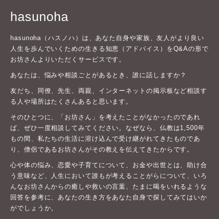
hasunoha
hasunoha（ハスノハ）は、あなた自身や家族、友人がより良い
人生を歩んでいくための生きる知恵（アドバイス）をQ&Aの形で
お坊さんよりいただくサービスです。
あなたは、悩みや相談ごとがあるとき、誰に話しますか？
友だち、同僚、先生、両親、インターネットの掲示板など相談す
る人や場所はたくさんあると思います。
そのひとつに、「お坊さん」を考えたことがなかったのであれ
ば、ぜひ一度相談してみてください。なぜなら、仏教は1,500年
もの間、私たちの生活に溶け込んで受け継がれてきたものであ
り、僧侶であるお坊さんがその教えを伝えてきたからです。
心や体の悩み、恋愛や子育てについて、お金や出世とは、助け合
う意味など、人生において誰もが考えることがらについて、いろ
んなお坊さんからの癒しや救いの言葉、たまに喝をいれるような
回答を参考に、あなたの生き方をあなた自身で探してみてはいか
がでしょうか。