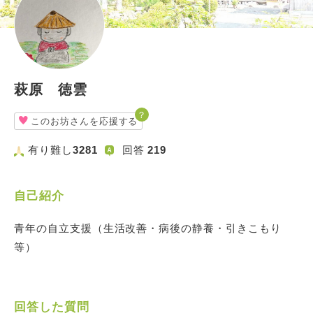
萩原 徳雲
？
このお坊さんを応援する
有り難し
3281
回答
219
自己紹介
青年の自立支援（生活改善・病後の静養・引きこもり
等）
回答した質問