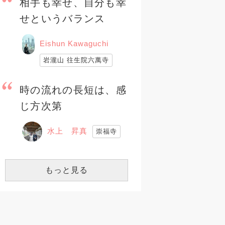
相手も幸せ、自分も幸
せというバランス
Eishun Kawaguchi
岩瀧山 往生院六萬寺
時の流れの長短は、感
じ方次第
水上 昇真
崇福寺
もっと見る