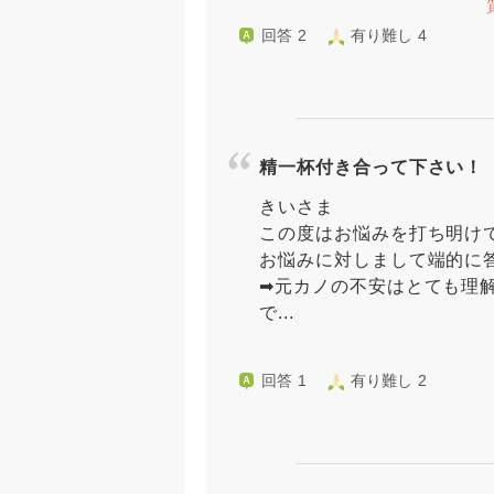
回答 2
有り難し 4
精一杯付き合って下さい！
きいさま
この度はお悩みを打ち明け
お悩みに対しまして端的に
➡︎元カノの不安はとても理
で...
回答 1
有り難し 2