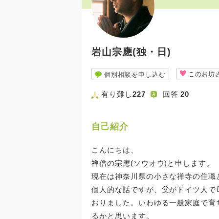
岩山宗應(独・日)
このお坊
個別相談を申し込む
有り難し
227
回答
20
自己紹介
こんにちは、
禅僧の宗應(ソウオウ)と申します。
現在は神奈川県の小さな禅寺の住職
個人的な話ですが、父がドイツ人で
おりました。いわゆる一般家庭で育
るかと思います。