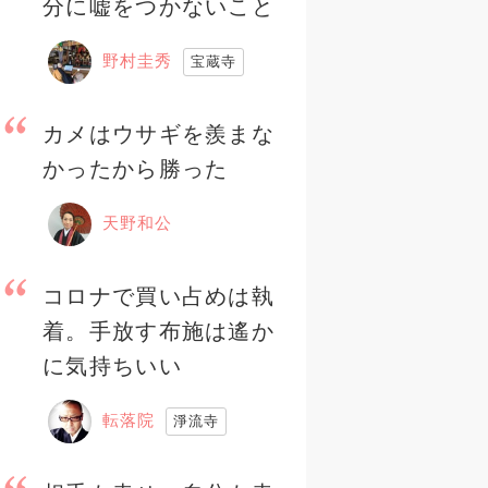
分に嘘をつかないこと
野村圭秀
宝蔵寺
カメはウサギを羨まな
かったから勝った
天野和公
コロナで買い占めは執
着。手放す布施は遙か
に気持ちいい
転落院
淨流寺