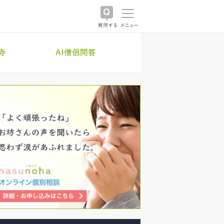
寺
AI僧侶問答