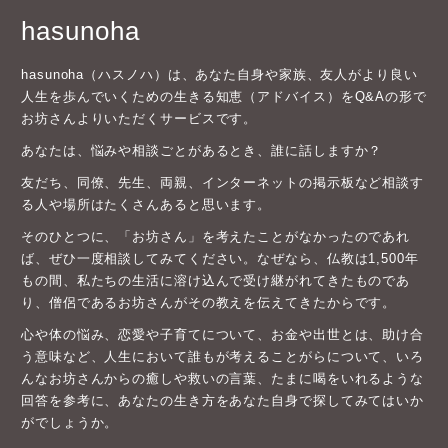
hasunoha
hasunoha（ハスノハ）は、あなた自身や家族、友人がより良い
人生を歩んでいくための生きる知恵（アドバイス）をQ&Aの形で
お坊さんよりいただくサービスです。
あなたは、悩みや相談ごとがあるとき、誰に話しますか？
友だち、同僚、先生、両親、インターネットの掲示板など相談す
る人や場所はたくさんあると思います。
そのひとつに、「お坊さん」を考えたことがなかったのであれ
ば、ぜひ一度相談してみてください。なぜなら、仏教は1,500年
もの間、私たちの生活に溶け込んで受け継がれてきたものであ
り、僧侶であるお坊さんがその教えを伝えてきたからです。
心や体の悩み、恋愛や子育てについて、お金や出世とは、助け合
う意味など、人生において誰もが考えることがらについて、いろ
んなお坊さんからの癒しや救いの言葉、たまに喝をいれるような
回答を参考に、あなたの生き方をあなた自身で探してみてはいか
がでしょうか。