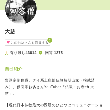
大慈
？
このお坊さんを応援する
有り難し
43814
回答
1275
自己紹介
曹洞宗副住職。タイ系上座部仏教短期出家（捨戒済
み）。仮面系お坊さんYouTuber「仏教・お寺ch 大
慈」。
【現代日本仏教最大の課題のひとつはコミュニケーショ