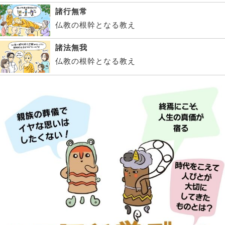
諸行無常
仏教の根幹となる教え
諸法無我
仏教の根幹となる教え