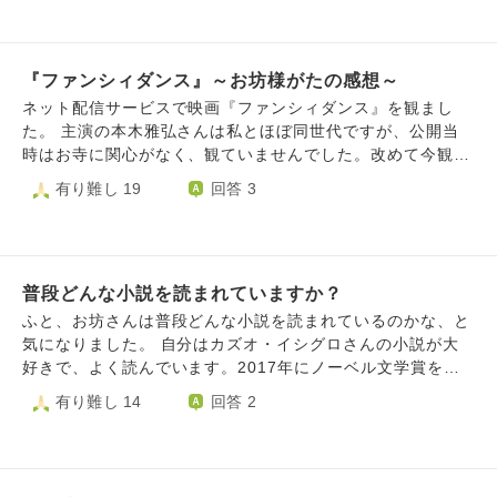
な投稿をしてるお坊さんと一般の方『お坊さんは病まないの
か』というやりとりを目にしました。そのお坊さんからの返
答は見当たらなかったので、こちらに質問させていただきま
『ファンシィダンス』～お坊様がたの感想～
した。 ②上記のやりとりをしてる一般の方の質問が興味深か
ったので、おききしたいです。うろ覚えですが、 『感じて
ネット配信サービスで映画『ファンシィダンス』を観まし
いることこそ生きていると言うことだと思っている。地獄も
た。 主演の本木雅弘さんは私とほぼ同世代ですが、公開当
苦しさ痛さ熱さを感じる、なら生き続けているということで
時はお寺に関心がなく、観ていませんでした。改めて今観る
すか？生きることが地獄と言うことですか？』 という内容
と、とてもコミカルで楽しい作品で、「もっと早く観ておけ
有り難し 19
回答 3
だったと思います。『地獄も天国も生きている今に全て在
ばよかった」と思いました。（当時のバブル時代の雰囲気も
る』ということですか？
懐かしいです） この作品はお寺での厳しい修行が見どころ
ですが、実際に修行を経験されたお坊様方のご感想や体験
談、ツッコミをぜひ伺ってみたいです。 たとえば―― 「こ
普段どんな小説を読まれていますか？
こに共感した」 「ここは現実ではあり得ない」 「自分の時
はもっとツワモノがいた」 「私はこんな失敗をやらかし
ふと、お坊さんは普段どんな小説を読まれているのかな、と
た」 ……などなど。 宗派や時代は問いません。皆さまのリ
気になりました。 自分はカズオ・イシグロさんの小説が大
アルなお話を楽しみにしています。
好きで、よく読んでいます。2017年にノーベル文学賞を受
賞された方です。日本に住んでいたのですが父親の仕事の関
有り難し 14
回答 2
係で５歳のときに渡英された方で、20代のときにイギリス国
籍を取得された作家さんです。 今年11月８日（土）で71歳
になられるイシグロさんですが、寡作な作家のため、25歳の
ときに作家デビューしているのに、きちんとまとまった作品