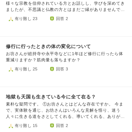
様々な宗教を信仰されている方とお話しし、学びを深めてき
ましたが、不思議と仏教の方とはまだご縁がありませんでし
た😭💦 ​知識として学ぶだけでなく、実際に仏教徒の方や住
有り難し 23
回答 2
職の方の生のお声を聞いたり、考え方に触れたりして、対等
にお友達として交流させていただきたいと強く願っておりま
す🙄💭 ​もし不躾でなければ、どのような場所や方法であれ
ば、お坊様方と自然に交流できる機会を持てるか、ご教示い
修行に行ったときの体の変化について
ただけないでしょうか🤔‼️
お坊さんが総持寺や永平寺などに1年ほど修行に行ったら体
重減りますか？筋肉量も落ちますか？
有り難し 25
回答 3
地獄も天国も生きている今に全て在る？
素朴な疑問です。 ①お坊さんとはどんな存在ですか。 今ま
で、実体験を通じ、お坊さんはいろんな見解を悟り、迷う
人々に生きる道をさとしてくれる、導いてくれる、ありがた
い存在だと思ってきました。SNSで『お坊さんだから、精神
有り難し 15
回答 2
病のひとの気持ちはわからない、逆に教えてほしい』のよう