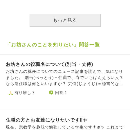
もっと見る
「お坊さんのことを知りたい」問答一覧
お坊さんの役職名について(別当・丈侍)
お坊さんの就任についてのニュース記事を読んで、気になり
ました。 別当(べっとう)＝住職で、寺でいちばんえらい人？
なら副住職は何といいますか？ 丈侍(じょうじ)＝秘書的な
人？ こういうお坊さんの役職名一覧について、詳しくわか
有り難し 7
回答 1
るサイトはないでしょうか。 もしご存じでしたら、ご教示
頂ければ幸いです。何卒よろしくお願い申し上げます。
住職の方とお友達になりたいです‼️✨
現在、宗教学を趣味で勉強している学生です👨‍🎓✨ これまで