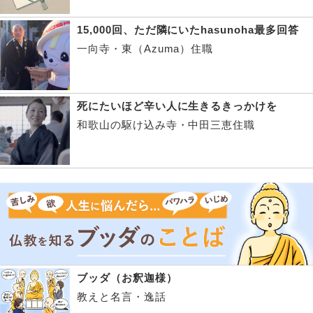
15,000回、ただ隣にいたhasunoha最多回答
一向寺・東（Azuma）住職
死にたいほど辛い人に生きるきっかけを
和歌山の駆け込み寺・中田三恵住職
ブッダ（お釈迦様）
教えと名言・逸話