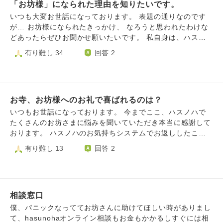
「お坊様」になられた理由を知りたいです。
は９作品しかありません。 【全作品一言あらすじ】 ①『遠
い山なみの光』（A Pale View of Hills, 1982） 戦後長崎
いつも大変お世話になっております。 表題の通りなのです
時代を回顧するイギリス在住の日本人主人公 ②『浮世の画
が… お坊様になられたきっかけ、 なろうと思われたわけな
家』（An Artist of the Floating World, 1986） 戦中にプ
どあったらぜひお聞かせ願いたいです。 私自身は、ハスノ
ロパガンダに加担した日本画家 ③『日の名残り』（The Re
ハをキッカケに仏教に非常に関心がありますが、 お恥ずか
有り難し 34
回答 2
mains of the Day, 1989） ある貴族の過ちを老執事が語
しいことに厳しいだろう修行を乗り越えられる自信が全くあ
る ④『充たされざる者』（The Unconsoled, 1995） 世
りません…。 そこでお坊様方のお話をお伺いしたく思いま
界的ピアニストのドタバタ劇 ⑤『わたしたちが孤児だった
した。 お忙しい中恐縮ですが、お教えいただけたら幸いで
ころ』（When We Were Orphans, 2000） 両親の行方
す。
を突き止めるために探偵になった主人公 ⑥『わたしを離さ
お寺、お坊様へのお礼で喜ばれるのは？
ないで』（Never Let Me Go, 2005） 特殊な事情を抱え
いつもお世話になっております。 今までここ、ハスノハで
た子供たちの成長譚 ⑦『夜想曲集』（Nocturnes, 2009）
たくさんのお坊さまに悩みを聞いていただき本当に感謝して
音楽と夕暮れをめぐる五つの短編 ⑧『忘れられた巨人』
おります。 ハスノハのお気持ちシステムでお返ししたこと
（The Buried Giant, 2015） 中世を舞台に息子を探す旅
もありますが、まだまだお礼できておらず、いつか助けてい
有り難し 13
回答 2
に出る老夫婦 ⑨『クララとお日さま』（Klara and the Su
ただいたお坊さま方のお寺に伺って直接お礼させていただき
n, 2021） AIロボットと人間との友愛を描く お坊さんは
たいと思っています。(それが夢です) ハスノハと出会ったこ
普段どんな小説を読まれているのか（あるいは、全く読まな
とで仏教に興味を持ち、近くのお寺の法話などに伺ったこと
いのか）、読まれるとしたらそれはどんな作家さんのどんな
もあるのですが、その際お聞きしても金銭は必要ないという
内容なのかをお教えくださると嬉しいです。 お忙しいとこ
相談窓口
ことだったのでお参りに多めにお金を入れました。 そこで
ろ恐縮ですが、ご回答くださると幸いに思います。ここまで
お聞きしたいのですが。 わたしは所謂、門徒さんや檀家と
僕、パニックなっててお坊さんに助けてほしい時がありまし
読んでくださり、ありがとうございました。
いうものにはなっておらず、特に決まったお寺だけにお世話
て、hasunohaオンライン相談もお金もかかるしすぐには相