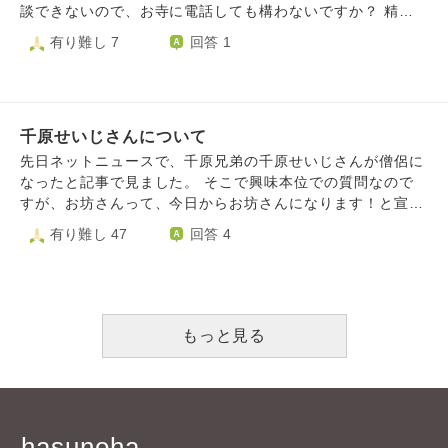
になっているというわけではありません。 いつかハスノハ
談できないので、お寺に電話しても構わないですか？ 精神
でお世話になったお寺にお礼に伺うときも、今現在の近くの
的に不安定が続いてて寂しい時や緊急の相談窓口教えてくだ
有り難し 7
回答 1
お寺にも、お礼の気持ちを伝えるのはどのようにするのがベ
さい。
ストでしょうか？ 個人的には「金銭」という形でお渡しし
たいのですが失礼になりますか？ この質問自体失礼だった
ら大変申し訳ありません。 無知でお恥ずかしいですがどう
かよろしくお願いいたします。
千原せいじさんについて
先日ネットニュースで、千原兄弟の千原せいじさんが僧侶に
なったと記事で見ました。 そこで興味本位での質問なので
すが、お坊さんって、今日からお坊さんになります！と宣言
したら、お坊さんになれるものなのでしょうか？ ある程度
有り難し 47
回答 4
の修行などをしないと、お坊さんと名乗れないのでしょう
か。 勝手にめっちゃ苦しい修行をしてお坊さんになるイメ
ージだったので気になりました。 仕組みがよく分からない
ので、教えてください
もっと見る
hasunoha