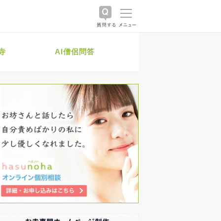
寺
AI僧侶問答