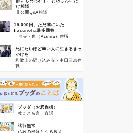
誰にも見られず、お坊さんにだ
け相談
非公開Q&A相談
15,000回、ただ隣にいた
hasunoha最多回答
一向寺・東（Azuma）住職
死にたいほど辛い人に生きるきっ
かけを
和歌山の駆け込み寺・中田三恵住
職
ブッダ（お釈迦様）
教えと名言・逸話
諸行無常
仏教の根幹となる教え