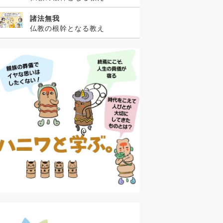
諸法無我
仏教の根幹となる教え