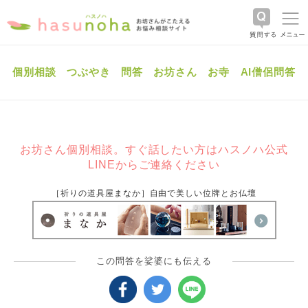
個別相談
つぶやき
問答
お坊さん
お寺
AI僧侶問答
お坊さん個別相談。すぐ話したい方はハスノハ公式
LINEからご連絡ください
［祈りの道具屋まなか］自由で美しい位牌とお仏壇
この問答を娑婆にも伝える