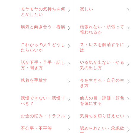
モヤモヤの気持ちを何
寂しい
とかしたい
病気と向き合う・看病
頑張れない・頑張って
報われるか
これからの人生どうし
ストレスを解消するに
たらいいか
は
話が下手・苦手・話し
やる気が出ない・やる
方・聞き方
気の出し方
執着を手放す
今を生きる・自分の生
き方
我慢できない・我慢す
他人の目・評価・顔色
べき？
を気にする
お金の悩み・トラブル
気持ちを切り替えたい
不公平・不平等
認められたい・承認欲