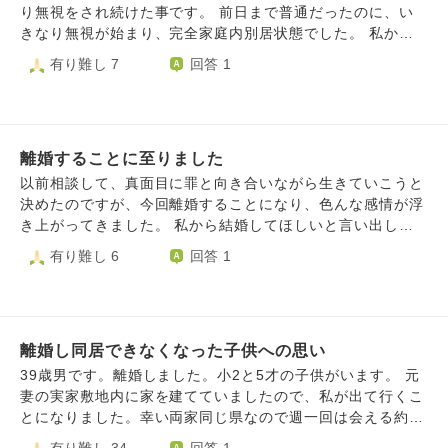
べられたときには頭が真っ白になりました。それでも、私が
は考えられません。 「結局自分の都合を優先して離婚＋別
り無視をされ続けた事です。 前日まで普通だったのに、い
また好きになってもらえるように頑張って尽くすからこれか
居という選択肢を取ったのは自己中心的過ぎるのではない
きなり無視が始まり、完全家庭内別居状態でした。 私から
らの私を見てほしいと涙を流しながら何度かお願いをしまし
か」「そもそも妻が不貞行為をしていない証拠がどこにある
１度だけ、なぜ無視するのか聞いたのですがはぐらかされま
有り難し 7
回答 1
た。受け入れるとは言えないと言われながらどうにか過ごし
のか」「離婚協議書を協力して作っているが妻のバックに弁
した。 休日前になると仕事から帰ったら逃げるようにどこ
てきました。子供のこともあり旦那さんも中々離婚に踏み切
護士がいるのではないか」「今でこそ母親の務めを果たすと
かへ行き、2.3日帰ってこないという日々が続きました。 無
れなかったと思います。毎日会話もない中必死に旦那さんに
言ってるが今後気持ちが変わる可能性だってある」「妻は敵
視が1ヶ月経った頃。 もうすでに私の心は壊れてしまってい
気を使い、尽くして、仕事をしながら5人の子供の育児に家
じゃないのか」と妻への失望と不信が私の中にあります。
ました。 精神的にも追い詰められしまい、ストレスが体に
事に一人でこなしてきました。段々自分自身がやつれていき
私は親権を持つ側として子どもの人生のためにすべてを捧げ
離婚することに至りました
出て眠れない、食べれない、体中が痛い。 そして何が原因
壊れてしまいそうでした。旦那さんも子供のことすら見えな
る覚悟です。 ただ「今後への不安」「妻への不信と失望」
だろうと、子供もいるのにこんな環境を作り上げる人と一緒
以前相談して、真面目に罪と向き合いながら生きていこうと
くなっていてこれでいいのか…と悩む毎日でした。自分の思
「仕事、家事、育児」「離婚による周囲の見方への不安」で
にやっていけないと感じました。 そしてもう、我慢の限界
決めたのですが、今回離婚することになり、色んな感情が浮
いだけでいるのは子供のためにもならないと思い私から離婚
ここ数か月追われており、心身共に疲弊しています。 特に
を超えてしまい、離婚という結論に辿り着きました。 結果
き上がってきました。 私から結婚してほしいと言い出した
を決意しました。離婚を決めた途端旦那さんは豹変し私に対
精神的にかなり厳しく、何をしていても楽しくなくて笑るこ
的に、無視した原因は普段からの積もり積もった物だそうで
のにも関わらず、セックスレスで、相手を拒むようになり、
有り難し 6
回答 1
して憎しみまみれになっていました。尽くすと言ったなら最
とが出来ません。 どう気持ちを切り替えていけばいいので
すが、もうそんな感じなら一緒にやっていけないね、という
度重なる浮気をしていました。 でも主人しかやっぱりいな
後まで尽くしてほしかったと。今となっても何が正解だった
しょうか。 どう気持ちの整理をすればよいのでしょうか。
話になったんですが。 私は経済的にも自立できていないの
いと気づき、真面目に生きていこうとしたのにも関わらず、
のかわかりません。でも私自身もボロボロでした。ただ私は
人生がどうなるのかも不安でたまりません。 私が子どもに
で遠方の実家に帰る事になりました。 一人っ子で、母も高
ある人と出逢い、自分がこれまでできていなかったことに気
気持ちあっての離婚なので許してもらえる日を待ってるとも
とって良い父親であり良い家庭を築いていけるのか不安で
齢で１人住まいなので必然的にその選択となりました。 そ
づきました。 主人はとても優しくしてくれるのに、私はい
伝えました。私のことは感情もなく嫌いしかないと言われて
す。 アドバイスをお願いいたします。
して旦那は、遠方だしもう子供とは会わない。 養育費も払
離婚し同居できなくなった子供への思い
つも冷たい態度でした。 自分がこんなにも意地悪になれる
しまいました。子供と復縁の希望を持つのはだめでしょう
わない。 連絡も取らない。 と言っていますが 子供とは仲良
のかと驚いていると同時に、そんな自分に嫌気がさしていま
39歳男です。離婚しました。小2と5才の子供がいます。 元
か？
かったので、毎日すごく辛そうです。 はじめて泣く姿も見
した。 私は長年、自分のことが大嫌いでした。 そんな私
妻の実家敷地内に家を建てていましたので、私が出て行くこ
ました。 私は、遠くても年に１回くらいは会うとか写真、
に、ある人が、自分が心地いいと思うことにしたがって行っ
とになりました。幸い両家同じ県なので週一回は会える約束
手紙、電話色々な手段があるのになぜ会わないと断言したの
た方がいいよと。自分を大事にして愛してあげないと人のこ
になっています。 ただ、この8年間、子供と家族のために、