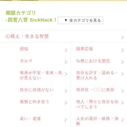
相談カテゴリ
-四苦八苦 SickHack！
▼ 全カテゴリを見る
心構え・生きる智慧
煩悩
因果応報
カルマ
仏教における慈悲
将来が不安・未来・先
自分を許す・認める・
が見えない
受け入れる
自分に自信がない
依存症・〇〇に依存
孤独と向き合う
他人・周りと自分を比
べてしまう
老い・老後
人生の選択・岐路・決
断