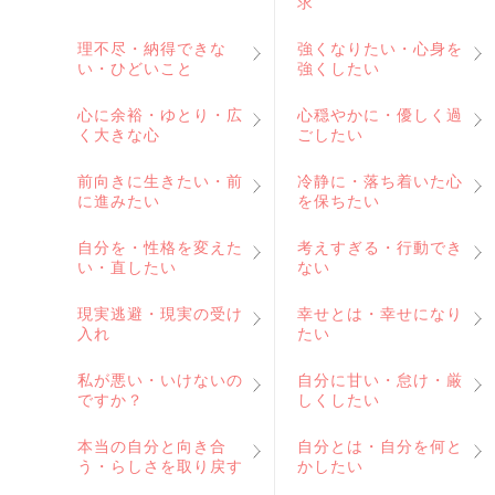
求
理不尽・納得できな
強くなりたい・心身を
い・ひどいこと
強くしたい
心に余裕・ゆとり・広
心穏やかに・優しく過
く大きな心
ごしたい
前向きに生きたい・前
冷静に・落ち着いた心
に進みたい
を保ちたい
自分を・性格を変えた
考えすぎる・行動でき
い・直したい
ない
現実逃避・現実の受け
幸せとは・幸せになり
入れ
たい
私が悪い・いけないの
自分に甘い・怠け・厳
ですか？
しくしたい
本当の自分と向き合
自分とは・自分を何と
う・らしさを取り戻す
かしたい