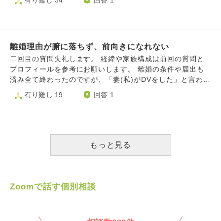
有り難し 34
回答 1
か理解できず。 ちなみに旦那はバツイチで前妻との間にも
とも愛してあげられない。 私は主人に辛くあたる自分を愛
精一杯生きてきました。家族が自分を変えてくれました。毎
子供が居ます。 前妻の不貞行為で子供がまだ赤ちゃんの
してあげるためには、まず離婚して、自分のことを労わって
日子供にひっついていましたし、それこそが生きがいでし
時に離婚したそうですが、その時も同じく会わない選択を
あげないとなと思いました。 離婚したいと伝えたその日か
た。これからも当然子供の成長を近くで見続けられると思っ
し、経験上３か月くらいで気持ちが少し落ち着いたそうで、
ら、今まで主人に対するイライラや不満というものよりも、
ていました。 離婚理由はいわゆる性格の不一致です。 確か
今回も3ヶ月くらいかな等と言っていましたが。。 でも、子
主人の時間を無駄にしてしまった、傷つけてしまったという
離婚理由が腑に落ちず、前向きになれない
に自分に悪かった部分はたくさんあると思います。反省の弁
供がもう小学生で、正直今回精神的に無理かもしれないとも
罪悪感がたくさん湧き上がってきてしまいました。 もちろ
も何度も何度も伝えました。そして、まだ小さい子供のため
二回目の質問失礼します。 経緯や家族構成は前回の質問と
言っています。 とにかく辛そうです。 私は複雑ですが、子
ん今までもたくさんの罪悪感を背負って生きてきましたが、
にも、何度も何度も抵抗しました。でも、無理でした。 子
プロフィールを参考にお願いします。 離婚の条件や届出も
供から父親がいなくなってしまう事、、、 もう父親に会え
離婚を伝えたことで、心から申し訳ない気持ち、罪悪感で、
供は、会えばパパ、パパと抱っこを要求してきます。その時
済み全て終わったのですが、「妻(私)がDVをした」と言われ
なくなる事、、、 考えると胸が苦しくて。 苦しすぎて、な
今は押しつぶされそうです。 こんな私はどうやって立ち直
は全力で抱きしめ、全力で愛情をそそいでいるつもりです。
た事がどうしても引っかかり、毎日悶々としています。 前
有り難し 19
回答 1
んでこんな事になったんだろうとさえ思います。 でも、冷
っていけばいいでしょうか? また、私は許されるのでしょう
ただ、やはり別れ側になると涙が止まらなくなります。子供
回書かせて頂いた通り、私は元夫の不注意に過剰に反応し何
静に考えると、この状況になったのには原因があるし、私も
か? もう地獄へ行くしかないのでしょうか。 混乱していてあ
も辛いでしょう。申し訳ない気持ちで胸がえぐられそうにな
度も同じ失敗をする事に怒鳴ったりする事や物に当たる事が
我慢できなかった。 それに旦那はもう会わない選択をし
まり上手くまとめられていなくて申し訳ありませんが、ご回
ります。 この状態がいつまで続いてくれるのか。 少しでも
多々ありました。 元夫の不注意は、単なる物忘れから始ま
た。 それが全てなのかな、、と思ったり。 今とても感傷的
答よろしくお願いします。
元妻の機嫌を損ねると会うことに制限を設けられそうで、怯
り空の調理家電の電源を入れっぱなしにしたり前を見ずに歩
になりやすく、毎日辛いです。 前向きになれるお言葉をも
えているような自分がいます。 また、子供が大きくなれ
いて長男とぶつかって怪我をさせたり、生後一ヶ月の次男を
もっと見る
らえると嬉しいです。
ば、私より優先するものが増えてくるでしょう。それは喜ば
抱っこしながら歩きスマホをしてまた長男とぶつかり危うく
しいことなのですが、考えると寂しくて、不安でなりませ
皆で転びそうになったり次男の布団に浴室洗剤を置いて零し
ん。 世の中には同じ様な思いや、もっとお辛い思いをされ
たり人身事故を起こしたのに危険な運転を改めなかったり、
ている方が多くいらっしゃると思いますが、皆さんはどのよ
これら以外にも沢山それも何度も繰り返され、具体的な改善
Zoomで話す個別相談
うに自分の思いとむきあっているのでしょうか。
策を提示しても実行せずすぐにまた同じ事をする状況に当時
の私は毎日発狂しそうなくらい不安で、元夫を責める事でし
か自分を保てませんでした。 また、結婚してからずっと私