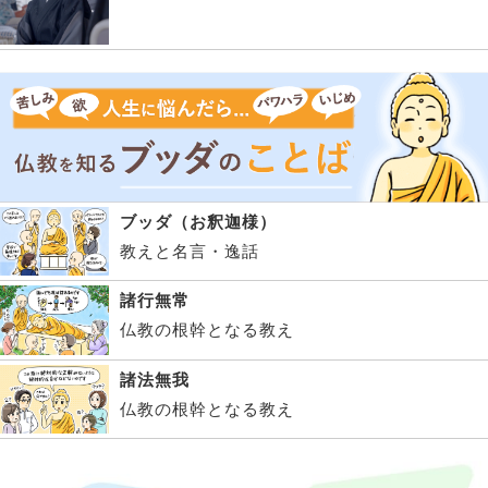
ブッダ（お釈迦様）
教えと名言・逸話
諸行無常
仏教の根幹となる教え
諸法無我
仏教の根幹となる教え