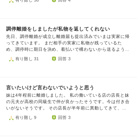
有り難し 38
回答 4
して正解だったのか分からなくなりました。 毎日毎日過去
し、①私が「嫌だからやめてほしい」と伝えても無視され続
の事が甦ってしまい苦しくて泣いてます。 そう考えると今
けたこと、②結婚前はお互いに子どもを望んでいたにもかか
の生き方でよかったのかなと自分の決めたことなのに正解だ
わらず、夫が実はここ数年ずっと子どもを望んでいなかった
ったのか。 と思ってしまいます。 今更あの時に戻りたいと
こと、さらに女性の出産には時間的な制約があることを知ら
は思いませんが、気持ちの整理がつかずにいます。 このま
調停離婚をしましたが私物を返してくれない
なかったと打ち明けたことから、離婚を決意しました。 離
ま生きて幸せになれるのか分からないから死にたいとも思い
婚が決まってから夫は人が変わったように家事をするように
先日、調停離婚が成立し離婚届も提出済みでいまは実家に帰
ます。 相談できる人もいないのでこちらに相談させていた
なりましたが、私には「今さら遅い」という思いしかありま
ってきています。 まだ相手の実家に私物が残っているた
だきました。 情けない私ですが宜しくお願い致します。
せんでした。また、私が引っ越し準備を進める中で「子ども
め、調停時に期日を決め、着払いで構わないから送るように
追伸 今のこの気持ちを抱えたまま彼氏と付き合うのは失礼
ができれば離婚しない？」と言われたことにも、問題の本質
と決めています。 ですが相手が『どれが私物なのかわから
有り難し 31
回答 3
を感じてしまい申し訳なく思います。でも、本当の気持ちが
を理解していないように感じ、悲しくなりました。 そして
ない、仕分けに立ち会ってほしい』と連絡が来ました。 仕
話せなくて苦しいです。毎日涙が出ます。
本日、離婚届を提出しました。ふと夫の顔を見ると、涙をこ
事の都合もありますし、何より相手方に会いたくありませ
らえているようでした。その姿を見て胸が締め付けられ、私
ん。なので、送るものを写真に撮ってメールで送ってくれれ
も泣きそうになりました。 私は、これまでのつらさを思え
ば、こちらで確認すると伝えているのに、その写真を送るの
ば、このまま我慢を続けるより新しい人生を歩む方が良いと
言いたいけど言わないでいようと思う
も拒否されてしまっています。 もうこれ以上長引かせたく
考えて離婚を選びました。それでも、なぜかとてもつらい気
ないですが、不要なものまで送りつけられたり、必要なもの
妹は4年程前に離婚しました。 私の働いている店の店長と妹
持ちになります。 さらに、離婚届を提出する直前に横断歩
を送り返してくれないのではないかと不安で仕方ありませ
の元夫が高校の同級生で仲が良かったそうです。今は付き合
道で派手に転び、両手両足にけがをしました。そのため、
ん。 考えすぎだといわれればそうかもしれませんが、離婚
いがないそうです。 その店長が半年前に異動してきて、家
「離婚を思いとどまるべきという知らせだったのだろうか」
に至るまでネチネチ嫌がらせのようなことをされてきまし
族といつか聞かれるかもね、なんて話していました。 そし
有り難し 9
回答 3
と考えてしまい、余計に心が揺れています。 時間がたてば
た。 私の家族は『いらないものも送られてても、こちらで
て昨日、元夫は元気ですか、って聞かれたので離婚しまし
少しずつ落ち着くのかもしれませんが、今はとても苦しいで
処分すればいいし、置く場所の心配もいらない。変にこだわ
た、と言ってしまいました。 家族には聞かれたとは言って
す。離婚という決断は間違いではなかったと信じたい一方
っても長引くだけだし、さっさと送ってもらった方がい
いません。 何故、離婚したと言ったのか、など聞かれたり