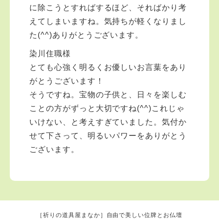
ります。社会貢献として保護司のお役を通して社会更生
に除こうとすればするほど、そればかり考
のお手伝いをしております。 どうぞ伊勢にお越しの際
えてしまいますね。気持ちが軽くなりまし
は遊びにお立ち寄りください。また活動は三重だけでな
た(^^)ありがとうございます。
く、埼玉・東京・神奈川などの首都圏、または車でいけ
るところはどこでも出張で活動しています。仏事のこと
染川住職様
なら気軽にご連絡ご相談ください。お寺には宿坊もあり
ますので、心のリフレッシュをされたいのであれば、い
とても心強く明るくお優しいお言葉をあり
つでもお泊りくださいね。 私と一緒に、お寺の復興を
がとうございます！
手伝ってくれる方を募集しています。私とお友達になっ
そうですね。宝物の子供と、日々を楽しむ
てください。そして伊勢の山寺をあなたの第二のふるさ
とにしてください。 ●お葬式や法要、納骨をお受けして
ことの方がずっと大切ですね(^^)これじゃ
おります。 エリアは三重・中部・近畿から東京・埼
いけない、と考えすぎていました。気付か
玉・神奈川まで、車でいけるところはどこでも走り回っ
せて下さって、明るいパワーをありがとう
ております。どうぞご相談ください。 （メールが有
難いですが、直通電話 090-6041-0193 でもお受け
ございます。
します。なかなか出られないので着信を残してくださ
い。またはSNSでご連絡くだされば折り返し電話しま
す。なお電話での悩み相談は10分と決めておりますので
ご了承願います） ※もし少しでも回答がお力になれまし
たら、その感謝のお気持ちを、ご本尊如意輪観世音菩薩
さまへのご志納（布施行）でお願いします。ハスノハ活
［祈りの道具屋まなか］自由で美しい位牌とお仏壇