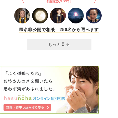
相談数939件
が全て出していた生活費を新居の購入を機に去年の暮れから
子供関連の費用と食費以外を元夫が出す事になり、妊産婦の
私に顔を合わせれば金が無いと言い、足りないなら出そうか
と言っても断固拒否、節約もせず無駄遣いをしてまた金が無
いと皆が眠る布団でもずっと言われ、これも不安の理由の一
つだったと思います。 DVと言われて私は衝撃を受けすぐに
匿名非公開で相談 250名から選べます
離婚を了承し最後の話合いでは誠心誠意謝り、元夫は「自分
にも至らない所があった」と顔色一つ変えず上辺のみの謝罪
もっと見る
をしてきましたが、時間が経つにつれ、 元夫にも原因があ
るのではないか？(どんな理由があろうとも怒鳴る事は決し
て許される事ではありませんが)何も言わず家を出た元夫に
一方的にDVだと言われるのはあんまりではないか？と怒り
にも似た感情が溢れてきます。 離婚という結果や未来には
何も関係はありませんし、私は子供達を幸せにしていく事だ
けに注力するべきですが、どうしても上記のモヤモヤが晴れ
ず事あるごとに「私は酷い人間だ」と落ち込んだり「私のよ
うな人間が子育てをしていていいのだろうか」と思ってしま
います。 自分を正当化して、また自分が楽になりたいだけ
かもしれません。 往生際が悪く愚かな自分に嫌気が差しま
す。 どんな厳しい言葉でも構いません、どうか今の私の気
持ちを動かす言葉を頂きたいです。