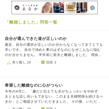
動ができるお寺の維持活動に使わせて頂きます。 ゆう
ちょ銀行100010-67608891 名義コンゴウザジ 百五銀
行多気支店（普）221446 名義シュウ．コンゴウザジ
檀信徒・弟子になって一緒に仏教ライフを楽しみません
か？（檀信徒費志納年1万円） 仏教を人生に活かして楽
「離婚しました」問答一覧
しみましょう。合掌
自分が選んできた道が正しいのか
最近、自分の選択が正しいのか分からなくなってきてとても
辛いです。 自分で決めた事のはずなのになぜこんなに悩む
のか分かりません。 半年前に前夫と離婚しました。 理由と
しては、子供の有無についての価値観の違い、何もかも私の
有り難し 26
回答 3
せいにされる、証拠もないのに不倫してると決めつけられ
る。 前夫が自分の母親と私の父親に、嘘を吹き込んで、私
の事自殺に追い込む程責めらたこと。GPS を使ってストー
カーされたこと等です。 これまでの積み重ねもありました
希望した離婚なのに心がつらい
が、上記の事がきっかけで当時は前夫に対する気持ちが覚め
てしまい自ら離婚を決意して、離婚しました。 両親や友人
今年の4月に、「嫌だと伝えても夫がちょっかいをやめず、
も事情知っていたのでよかったね！や離婚して正解だと喜ん
まともな話し合いもできない。このまま夫婦関係を続けるべ
でくれました。 しかし、2.3日前から前夫の優しいかった
きか」とご相談させていただきました。 その後、いただい
所、楽しかった思い出がフラッシュバックしてしまい、離婚
たご回答を参考に夫婦の在り方を模索してきました。しか