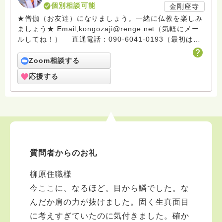
個別相談可能
金剛座寺
★僧伽（お友達）になりましょう。一緒に仏教を楽しみ
ましょう★ Email;kongozaji@renge.net（気軽にメー
ルしてね！） 直通電話：090-6041-0193（最初はシ
ョートメールで） ※※※※※※※※※※※※ 山寺の小さな
金剛座寺は10月23日に襲った台風21号で、大変な被害
Zoom相談する
を被りました。大規模な斜面の崩落で客殿が倒壊の危機
応援する
に陥っています。人生は何が起こるかわかりません。復
興に向けて20年努力してきましたが、またリセットにな
るとは思いませんでした。でもあきらめません。仏さま
の教えは「一切皆苦」苦難をなくすことではありませ
ん。苦難は必ずきます。それを乗り越える心を作ること
が、御仏さまの教えなのです。 ハスノハに訪れる皆
さん。私と一緒に人生の苦難に正面から立ち向かい、乗
質問者からのお礼
り越えていきましょう。仏さまと共にならば、必ずでき
ます。合掌 ※※※※※※※※※※※※
柳原住職様
Email;kongozaji@renge.net 在家から天台宗僧侶にな
りました。田舎のお寺だからできる新しいお寺ライフを
今ここに、なるほど。目から鱗でした。な
試みて活動しています。特技は手話で現在某大学の非常
んだか肩の力が抜けました。固く生真面目
勤講師で初歩の手話講義をしています。ＮＰＯ手話技能
に考えすぎていたのに気付きました。確か
検定協会理事の役職を頂いて手話学習の普及に努めてお