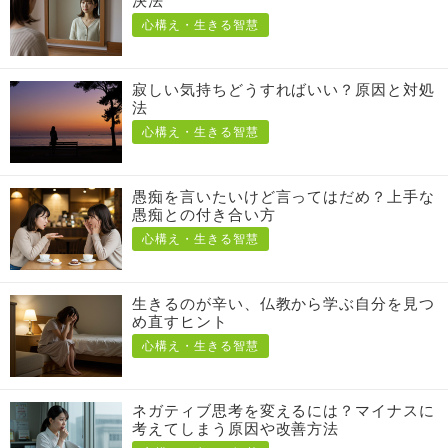
決法
心構え・生きる智慧
寂しい気持ちどうすればいい？原因と対処
法
心構え・生きる智慧
愚痴を言いたいけど言ってはだめ？上手な
愚痴との付き合い方
心構え・生きる智慧
生きるのが辛い、仏教から学ぶ自分を見つ
め直すヒント
心構え・生きる智慧
ネガティブ思考を変えるには？マイナスに
考えてしまう原因や改善方法