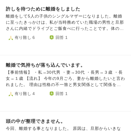
で、悲しさや迷いもあります。 このような私に、何かお言
い。』と言ってくれました。 はやく縁を切れるよう、変に
嫌な思いをしたくないので、言いたいけど言うのをやめよう
葉をいただけましたら幸いです。
こだわらないように構えていた方がいいのでしょうか？ こ
許しを待つために離婚をしました
かと思っています。 まとまっていない文章ですみません。
だわらない様にしていても、どうしても不安が拭えません。
よろしくお願いします。
離婚をして5人の子供のシングルマザーになりました。離婚
に至ったきっかけは、私が当時務めていた職場の男性と旦那
さんに内緒でドライブとご飯食べに行ったことです。体の関
係もなくそれだけです。今まで一度も他の男性と二人で会う
有り難し 6
回答 1
ことすらなかったので、旦那さんとしてはそこには好意があ
ったというショック、自分は絶対浮気はしないと心に誓って
たのにされたショック、信じてたのに裏切られたショック、
いろんな感情に苦しめられていました。旦那さんからはとて
離婚で気持ちが落ち込んでいます。
も愛されていましたし私も愛していました。それなのになん
でこんなことをしてしまったのか…とても後悔しました。
【事前情報】 ・私→30代男 ・妻→30代 ・長男→３歳 ・長
そこからは旦那さんのメンタルがものすごく不安定になり今
女→１歳 【流れ】 今年の9月ごろ、妻から離婚したいと言わ
まで見たことのない程の涙を見たり、怒り狂ったり、愛して
れました。 理由は性格の不一致と男女関係として関係を保
るけど許せないという気持ちで苦しんでいました。時間と共
つことが難しいからだそうです。 私は不貞行為に該当する
有り難し 4
回答 1
に旦那さんの気持ちは怒りが増していくばかりでした。冷静
行為はしていません。 また、子ども二人の親権は私が取得
になればなる程いろんなことを考えどんどん許せなくなって
することで合意していますが、 妻の希望としては「夫婦関
いました。半年くらいからは会話も減り、冷たくもなり次第
係を解消するのみで関わり方はこれまでと変えないでいた
に夫婦関係もなくなり私を愛してくれていた旦那さんの姿が
い。母親としての務めは果たすしお金も出す」と話していま
なくなっていきました。何度か話し合い、もう愛せない、戻
頭の中が整理できません。
す。 別居はすることになるのですが… 養育費も払うつもり
れない、女として見れない…心に突き刺さるような言葉を並
であくまで妻は前向きに考えているそうですが、 私はそう
今回、離婚する事となりました。 原因は、旦那からいきな