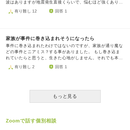
波はありますが地震発生直後くらいで、悩むほど強くありま
せんでした。しかし、１月の能登地震以降、「また揺れるの
有り難し 12
回答 1
ではないか」と恐怖心が更に強くなっています。 能登地震
をきっかけにSNSで調べてしまい、都市伝説的な信憑性のな
い予言や予知、予測を知ってしまい、発生可能性のある３１
１の余震や他地域で大きい地震が起きるのではないかと更に
家族が事件に巻き込まれそうになったら
不安になってしまっています。 根拠がないことは頭では分
かっているのですが、予測や予知などが結構当たっていて信
事件に巻き込まれたわけではないのですが、家族が通り魔な
じてしまっている自分がいます。それを見たら不安になるの
どの事件とニアミス？する事がありました。 もし巻き込ま
は分かっていて、見ないようにと思ってはいるのですが気に
れていたらと思うと、生きた心地がしません。それでも本人
なって見てしまうの繰り返しです。 この状況がかれこれ３
はあまり気にしていないようなのですが、万が一ということ
有り難し 2
回答 1
か月続いています。不安で気持ちも落ち込んでいて恐怖で頭
を考え出すと頭の中でグルグルと悪い考えが止まらなくなり
がいっぱいです。 こういうとき、どうすればいいのでしょ
ます。 自分もかつて、数日後に行こうとしていた場所で重
うか。解決策というか自分の気持ちの対処法、どう考えれば
大事件が起きたり、これは事件ではありませんが猛スピード
いいのか是非アドバイス頂きたいです。 よろしくお願いし
の信号無視の車にあわや接触ということもありました。 も
ます。
しあの時現場に居合わせていたらという不安と、どのように
もっと見る
向き合えばいいのかわかりません。 また自分は起きてしま
ったことよりも、起きたかもしれないことのほうが遥かに気
になってしまう性格で、正直自分でも疲れています。
Zoomで話す個別相談