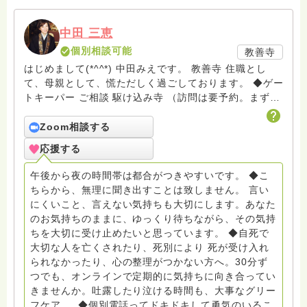
中田 三恵
個別相談可能
教善寺
はじめまして(*^^*) 中田みえです。 教善寺 住職とし
て、母親として、慌ただしく過ごしております。 ◆ゲー
トキーパー ご相談 駆け込み寺 （訪問は要予約。まずは
メールでお問い合わせください） ◆ビハーラ僧、終末期
ターミナルケア、看取り、グリーフケア、希死念慮、自
Zoom相談する
死、産前産後うつ、育児、DV、デートDV、トラウマ、
応援する
PTSD、傾聴トレーナー、手話、要約筆記、行政相談
員、女性支援員、小学校 中学校支援員としても、ケア
午後から夜の時間帯は都合がつきやすいです。 ◆こ
サポートをしています。 ◆一般社団法人『グリーフケア
ちらから、無理に聞き出すことは致しません。 言い
ともしび』理事長 【ともしび遺族会】運営 毎月 第１
にくいこと、言えない気持ちも大切にします。あなた
金・昼夜2回開催（大阪駅前第3ビル） 14：00〜，18：
のお気持ちのままに、ゆっくり待ちながら、その気持
00〜 お問い合わせ申込⬇️こちらから
ちを大切に受け止めたいと思っています。 ◆自死で
griefcare.tomoshibi@icloud.com ＊この活動は皆さま
大切な人を亡くされたり、死別により 死が受け入れ
のご支援により支えられております。ご協力をよろしく
られなかったり、心の整理がつかない方へ。30分ず
お願いします。 ゆうちょ銀行 口座番号 普通408-
つでも、オンラインで定期的に気持ちに向き合ってい
6452769 一般社団法人グリーフケアともしび ◆『ビハ
きませんか。吐露したり泣ける時間も、大事なグリー
ーラサロン おしゃべりカフェひだまり』 ビハーラ和歌
フケア 。 ◆個別電話ってドキドキして勇気のいるこ