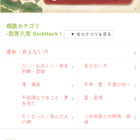
相談カテゴリ
-四苦八苦 SickHack！
▼ 全カテゴリを見る
運命・見えない力
占い・おみくじ・姓名
見えない力
判断・霊能
運・運命
不幸・悪・不運が続く
不思議なできごと・夢
霊・霊感
を見た
亡くなった・死んだ人
ご先祖様との関係・因
の夢
縁