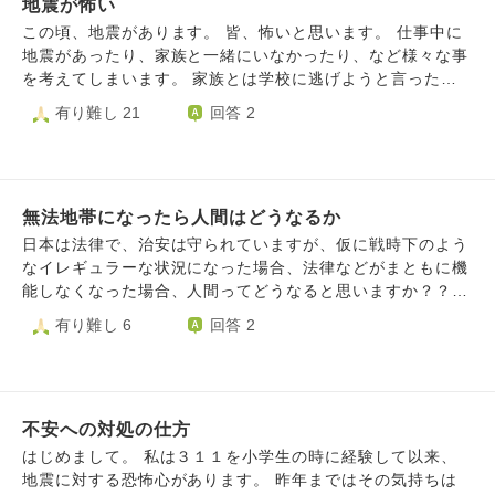
り得ない』と言われますが、それでも恐怖でちょっとした音
地震が怖い
に涙がとまらなくなってしまい、家族に背中をさすってもら
でもビクついたり、屋根に穴が空いてるんじゃないか(完全
わないと落ち着きません。 前の質問にも書きましたが、私
この頃、地震があります。 皆、怖いと思います。 仕事中に
被害妄想)と思ってしまいます。悪い方に考えてしまうの
は生まれてから一度も恋人ができたことがなく、今年33歳に
地震があったり、家族と一緒にいなかったり、など様々な事
が、私の悪い癖(自他共に認めています)なのですがどうしよ
なりますが、まだ実家に住んでおります。 そのため涙が出
を考えてしまいます。 家族とは学校に逃げようと言った
うも出来ません。 どうすれば気にしないように出来るか、
るたびに母に背中をさすってもらうのですが情けなくて申し
り、食料品などは買ってありますが、心配です。 2週間後に
有り難し 21
回答 2
相談させて頂きたいです。宜しくお願い致します。 ※今年は
訳なくてより涙が出てしまいます。 また、こちらのサイト
は旅行も控えています。 元々、心配症や考え過ぎてしまう
当たり年らしく、新年そうそう車のフロントガラスの飛び石
で優しい言葉をかけていただいたのに、どうしてこの性格を
ことがあり、とても気にしています。
被害にあい、交換(相手あり・100:0で相手の保険で交換)。
直せないのだろうと自責しております。 同じ質問をもう一
→納涼祭で2等5千円相当の物が当たる→落雷被害にあう(今
度してしまうこともすごく勇気がいったのですが、何とか少
ここ)。 宝くじジャンボ買ったら高額当選するんじゃね？っ
しでも荷をおろせないかと投稿させていただきました。 申
無法地帯になったら人間はどうなるか
て言われてますが、当たるもの？ですかね。もちろん買わな
し訳ございませんが、どうぞよろしくお願いいたします。
日本は法律で、治安は守られていますが、仮に戦時下のよう
いと当たりませんが😅
なイレギュラーな状況になった場合、法律などがまともに機
能しなくなった場合、人間ってどうなると思いますか？？？
沢山の人間から恨みを買っているが、法律やコネで守られて
有り難し 6
回答 2
いるような人たち。彼らは真っ先に、ぶっ○されるような気
がするんですが。流石にそんなことは、起きませんか
不安への対処の仕方
はじめまして。 私は３１１を小学生の時に経験して以来、
地震に対する恐怖心があります。 昨年まではその気持ちは