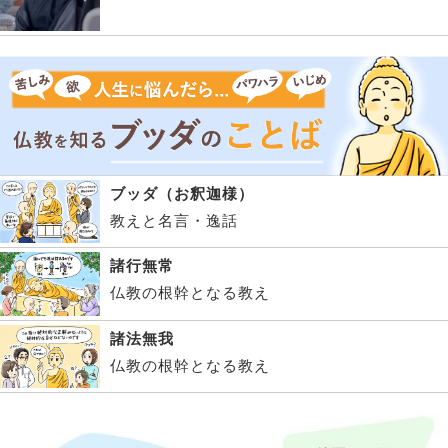
ブッダ（お釈迦様）
教えと名言・逸話
諸行無常
仏教の根幹となる教え
諸法無我
仏教の根幹となる教え