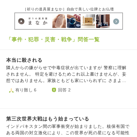
［祈りの道具屋まなか］自由で美しい位牌とお仏壇
「事件・犯罪・災害・戦争」問答一覧
本当に殺される
隣人からの嫌がらせで中毒症状が出ていますが 警察に理解
されません。 特定を避けるためこれ以上書けませんが、妄
想ではありません。家族ともども家にいられずに さまよっ
ていますが、お金がつきてきました。 遠方の主治医の先生
有り難し 6
回答 2
は、医師でさえこの症状を知らない人が多いからね、とおっ
しゃいました。現に救急車で運ばれて訴えてもムダでした。
だから何だ？という話ですが、もうがんばれません。
第三次世界大戦はもう始まっている
インドパキスタン間の軍事衝突が始まりました。核保有国で
ある両国の対立激化により、この世界が死の星になる可能性