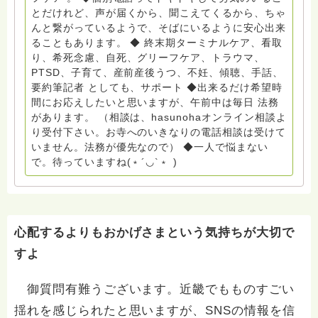
山代表 居場所運営 問い合わせ申込⬇️こちらから
とだけれど、声が届くから、聞こえてくるから、ちゃ
griefcare.tomoshibi@icloud.com ◆GEはしもとサピュ
んと繋がっているようで、そばにいるように安心出来
イエ 所属 （Gender Equity 誰もが自分らしく生きるこ
ることもあります。 ◆ 終末期ターミナルケア、看取
とができる社会をめざして）DV・女性支援 ◆認定NPO
り、希死念慮、自死、グリーフケア、トラウマ、
京都自死自殺相談センターSotto 元グリーフサポート委
PTSD、子育て、産前産後うつ、不妊、傾聴、手話、
員長（2018〜2024） ◆保育士.幼稚園教諭.小学校教諭.
要約筆記者 としても、サポート ◆出来るだけ希望時
レクリエーションインストラクター.中学校DV授業 10年
間にお応えしたいと思いますが、午前中は毎日 法務
間 保育 教育の現場で 総主任として勤めた経験も生かし
があります。 （相談は、hasunohaオンライン相談よ
つつ、お話できることがあれば 幸いです。 いつも あな
り受付下さい。お寺へのいきなりの電話相談は受けて
たとともに。南無阿弥陀仏 ここでは、宗旨を問いませ
いません。法務が優先なので） ◆一人で悩まない
ん。 まずは、ひとりで抱え込まないで。 来寺お問い合
で。待っていますね(﹡´◡`﹡ )
わせは⬇️こちらから miehimeyo@gmail.com ※時間を割
いて、あなたに向き合っています。 ですので、過去の
質問へのお返事がない方には、応えていません。お礼回
答がある方を優先しています。 懇志応援も宜しくお願
いします。 ※個別相談は、hasunohaオンライン相談よ
心配するよりもおかげさまという気持ちが大切で
り受け付けています。お寺への いきなりの電話相談は
すよ
受け付けておりません。また夜中や早朝の電話もご遠慮
ください。 法務を優先させてください。
御質問有難うございます。近畿でもものすごい
揺れを感じられたと思いますが、SNSの情報を信