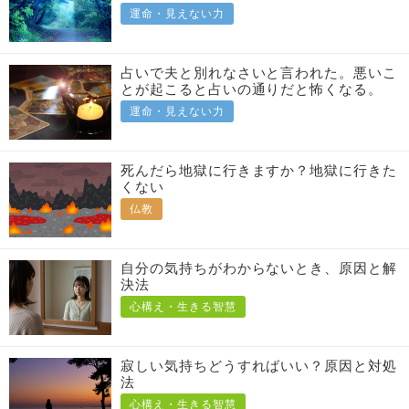
運命・見えない力
占いで夫と別れなさいと言われた。悪いこ
とが起こると占いの通りだと怖くなる。
運命・見えない力
死んだら地獄に行きますか？地獄に行きた
くない
仏教
自分の気持ちがわからないとき、原因と解
決法
心構え・生きる智慧
寂しい気持ちどうすればいい？原因と対処
法
心構え・生きる智慧