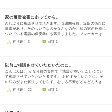
に向き合えていたと思います。 若かった頃は日々の学校や
ろんな意見があり、見ていたら怖くて眠れなくなりました。
受験、社会人になってからは仕事や自分のことで精一杯だっ
こんなこと考えすぎだと私も思っていたんです。 でもちょ
たこと、また関西で生活していたので、周りにたくさん同じ
うど5ヶ月前、我が家も空き巣に入られてしまいました。 窓
体験をした方も多かったのもあり、今ほど辛いと感じなかっ
家の落雷被害にあってから。
を割らずバールでこじ開けられ、部屋はぐちゃぐちゃにされ
たのかもしれません。 東京での生活が10年を超えて、その
ていました。 その後すぐに窓は鍵を追加し、防犯カメラも
久しぶりに相談させて頂きます。 2週間程前、近所の街灯に
間に子供が生まれて、40歳を超え、いろいろなことが感じら
設置しましたが、こういうことって本当に起きるんだと実感
落雷があり、そのついでなのかなんなのか、私の家の外壁に
れるようになり、自分が生き残ったことは当たり前ではな
してしまいました。 だから我が家にも強盗が来るかもと思
ついている電話の保安器にも落雷しました。ブレーカーは大
い、ということがわかったのかもしれない、とも思います。
ってしまいます。 幼い子供がおり、子供に何かあったらど
丈夫で、保安器のすぐそばにあるエアコンのみ故障し、他の
有り難し 3
回答 1
近年立て続けに起こっている大きな災害に遭われた方のこと
うしよう、家の中も安心できず安心できる場所がなくハラハ
家電は無事でした。因みに、他2軒被害にあっています(テレ
もよく考えるようにもなりました。 しかし、このところ、
ラしてしまいます。 何かアドバイスをいただけませんか。
ビが壊れた・エアコンが壊れた)。 そこまでは良いのです
あまりに心が痛み、掻き乱れる時間が長く続き、これはちょ
が、落雷があった時、家の中で『パァ～ン』と音がして、怖
っと…とも思うようになりました。 なるべく心を穏やかに
い思いをしました。それ以降、雷が怖すぎて『雷がなったら
日々の仕事や生活をこなしていく。 これが周り回って社会
以前ご相談させていただいたのに…
また家だけに落ちるんじゃないか？』『火事になるんじゃな
や困っている人の少しでも助けになっている、と普段から考
いか？』とずっと考えてしまいます。 電気屋さん曰く、外
こんばんは。 かなり前の質問で「地震が怖い」ことについ
えているのですが、特にここ数年の1/17あたりの心の振れ幅
壁の電話保安器にはよく落雷するらしいので、次に落雷して
て相談させていただいた者です。 お恥ずかしいことに、そ
が大きく、自分でもただただ辛く悩んでおります。 気持ち
も家の中に入らないように、繋がってた線を外して貰ったり
の悩みがまだ解決しておらず、むしろ不安がどんどん大きく
を聞いていただき、ありがとうございました。
(家の中の送り線・保安器はそのまま)、雷サージ対応のコン
なっているような気がします。 特に、先日南海トラフ地震
有り難し 22
回答 1
セントを買ってみたりしたのですが、それでも嫌だと思って
の注意報が出てからよりひどくなってしまいました。 何を
しまいます。 いろんな人に愚痴をこぼしています(かなり迷
していても不安で、日中我慢して我慢して、夜になるとその
惑だと思います)が、それでも怖いです。『気にしすぎ』
不安があふれてきて眠れず、また朝になって、というのが注
『そんな何回も落ちてたまるか！』『たまたま』『何回もあ
意報が出たその日からずっと続いています。 ひどい時は夜