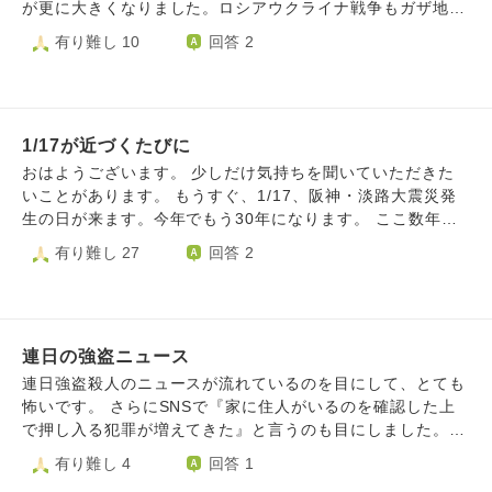
が更に大きくなりました。ロシアウクライナ戦争もガザ地区
の虐殺も止まらず、ここがもう人間の限界です。正義なき暴
有り難し 10
回答 2
力が世界を支配する時代に逆戻りしてしまいました。もう未
来はありません。 日本は平和ボケしたまま米中露に侵略さ
れて分割統治されます。日本人の大半は虐殺されます。私達
に未来はありません。人間に未来はありません。 極楽浄土
1/17が近づくたびに
もないので、殺された後は過酷な生存競争の中に生み出され
ます。死と虐殺しかこの世界には残りません。 馬鹿馬鹿し
おはようございます。 少しだけ気持ちを聞いていただきた
いと思うなら今の国際情勢と人間の本能を見てください。世
いことがあります。 もうすぐ、1/17、阪神・淡路大震災発
界最大の軍事力を持っている米国が自国第一主義、覇権主義
生の日が来ます。今年でもう30年になります。 ここ数年で
に走っていることで、人間の欲望の蓋は完全に外れてしまい
すが、この日が近づくにつれ、心が傷んだり、ざわついた
有り難し 27
回答 2
ました。奪い合いの世界です。 未来なんてない。平和な世
り、ふと涙が止まらなかったりというふうになりました。
界なんてもう妄想の産物でしかありません。どうしてこんな
私は中学2年の時に、神戸であの揺れを経験しました。私の
世界になった。どうしてこんな世界に生まれてしまった。
住んでいる地域は家が倒壊したり、人が多く亡くなったとい
うところではなかったのですが、ガスも水道は3ヶ月通じな
連日の強盗ニュース
いという生活を送りました。 私の家族や近しい親族、友人
も皆無事でしたが、火災で立ち上る煙や真っ赤に染まる当日
連日強盗殺人のニュースが流れているのを目にして、とても
の夜の空、液状化現象、、、 あの日の揺れ、体験したこ
怖いです。 さらにSNSで『家に住人がいるのを確認した上
とは忘れることはありません。 もちろん、ずっと前からこ
で押し入る犯罪が増えてきた』と言うのも目にしました。コ
の日を迎える辺りはあの震災のことに思いを寄せておりまし
メント欄では日本は治安が悪くなったから武装すべきだ、催
有り難し 4
回答 1
たが、ここまで辛く涙が出てくるほどではなく、もっと冷静
涙スプレーを携帯すべき。枕元にナイフを置いているとかい