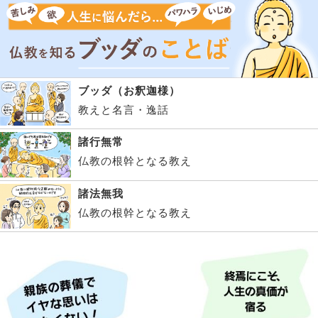
ブッダ（お釈迦様）
教えと名言・逸話
諸行無常
仏教の根幹となる教え
諸法無我
仏教の根幹となる教え