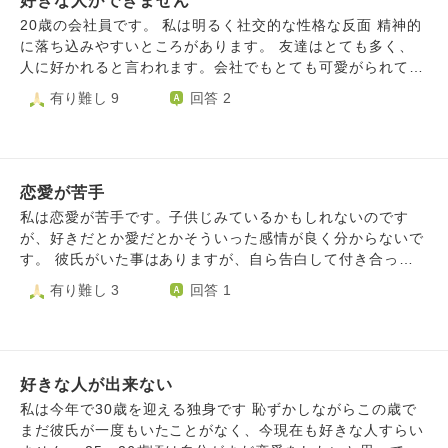
好きな人ができません
いから結婚して孫の顔が見たい」と言われました。 更に、
その日母と親戚は酔っており、親戚に母親の前で「お前一度
20歳の会社員です。 私は明るく社交的な性格な反面 精神的
も経験ないのか」と問い詰められ、性欲がないのかとか父親
に落ち込みやすいところがあります。 友達はとても多く、
に問題があったせいなのかなどいろいろと言われ、あまりに
人に好かれると言われます。会社でもとても可愛がられてい
も恥ずかしくて泣いてしまいました。 わたしの父はひどい
て外を歩いていても何かあったら誰かしら助けてくれるので
有り難し 9
回答 2
父親でした。両親が不仲で親戚も貧乏だったので、夫婦や家
とても恵まれているなと思っています。 20年間彼氏ができ
族というものに憧れがないのは事実です。 私には妹がいま
ずコンプレックスです。(彼氏ができたことがないと言うと
すが、学生のときに結婚しており子どもがいます。 実家に
驚かれるのもコンプレックスで嫌です) 老若男女問わずフレ
帰った際に、母が義弟に私と妹を比較して、「○○(私)は駄目
ンドリーに接する性格なのですが恋愛はあまり得意ではなく
だ。あの歳で彼氏ができたことがない。妹のほうがよっぽど
恋愛が苦手
て、この人と付き合いたいと思うほど人を好きになったこと
立派だ」と話してるのを聞いてしまったこともあります。
がないです。 学生の頃容姿のことで男子にいじめられたこ
私は恋愛が苦手です。子供じみているかもしれないのです
私は恥ずかしい生き方をしてるつもりはありませんでした。
とが原因で同い年の男子が怖くなりました。その人たちに会
が、好きだとか愛だとかそういった感情が良く分からないで
低所得なのに女手一つで私たち姉妹を育てた母を裏切りたく
うと未だに、気持ち悪い吐き気がすると言われます。 今ま
す。 彼氏がいた事はありますが、自ら告白して付き合った
なくて、大学に自費で進学し、きちんと収入がもらえる仕事
で、体目的や既婚者、彼女のいる人にばかり好かれて 都合
経験はないです。 私の両親は離婚し小学生の頃からは母親
有り難し 3
回答 1
に就きました。 人間関係のトラブルにも気を配り、おかし
の良い存在にばかりなりそうになって 好きになっても仲良
に育てられましたが、自己中心的な考えの母親からは愛され
な人付き合いもしていません。 でも、実際私の努力は空回
くなって友達止まりとか。 恋愛に対してマイナスにしか見
た記憶がありません。 恋愛感情が分からない反面、漠然と
りしていたようで、親戚には「行き遅れてるのに好き勝手生
れなくなりました。 友達には、見た目も可愛くて性格も良
した寂しいという感情は常にどこかにあり、彼氏でもなんで
きてるイタい女」だと思われているみたいです。 私がして
くて話しやすくてすごく頑張っている子だから ちゃんと幸
もない男性と寝てしまう事が多々あります。自分自身何をし
きたことは、恋愛経験がないと言うそれ1点で、全部無駄に
せになって欲しい と言われるのですが(褒めてくれてありが
好きな人が出来ない
てるんだろうと後悔の念に駆られる事もありますが、好きだ
なるようなものなのですか。 それとももっと別の原因があ
たいです) ここまでくると人を好きになるということがわか
とか愛だとか感情に振り回される事の無い関係性が楽だなと
私は今年で30歳を迎える独身です 恥ずかしながらこの歳で
って人から嫌われているからそんなことを言われるのでしょ
らないし男性不信気味なのでお付き合いするという深い関係
思ってしまいます。 人を好きになりたい、愛したり、愛さ
まだ彼氏が一度もいたことがなく、今現在も好きな人すらい
うか。 もう、自分に自信が持てません。 自分が好きなもの
が怖いです。 この先そういう人に出会えるのかもわからな