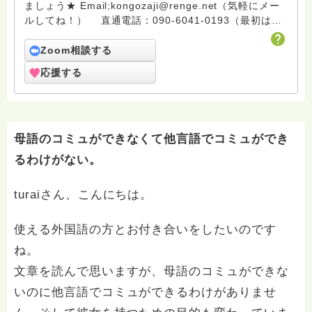
ましょう★ Email;kongozaji@renge.net（気軽にメー
ルしてね！） 直通電話：090-6041-0193（最初はシ
ョートメールで） ※※※※※※※※※※※※ 山寺の小さな
金剛座寺は10月23日に襲った台風21号で、大変な被害
Zoom相談する
を被りました。大規模な斜面の崩落で客殿が倒壊の危機
応援する
に陥っています。人生は何が起こるかわかりません。復
興に向けて20年努力してきましたが、またリセットにな
るとは思いませんでした。でもあきらめません。仏さま
の教えは「一切皆苦」苦難をなくすことではありませ
ん。苦難は必ずきます。それを乗り越える心を作ること
母語のコミュができなくて他言語でコミュができ
が、御仏さまの教えなのです。 ハスノハに訪れる皆
るわけがない。
さん。私と一緒に人生の苦難に正面から立ち向かい、乗
り越えていきましょう。仏さまと共にならば、必ずでき
turaiさん、こんにちは。
ます。合掌 ※※※※※※※※※※※※
Email;kongozaji@renge.net 在家から天台宗僧侶にな
りました。田舎のお寺だからできる新しいお寺ライフを
使える外国語の方とお付き合いをしたいのです
試みて活動しています。特技は手話で現在某大学の非常
ね。
勤講師で初歩の手話講義をしています。ＮＰＯ手話技能
検定協会理事の役職を頂いて手話学習の普及に努めてお
文章を読んで思いますが、母語のコミュができな
ります。社会貢献として保護司のお役を通して社会更生
いのに他言語でコミュができるわけがありませ
のお手伝いをしております。 どうぞ伊勢にお越しの際