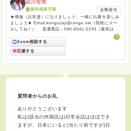
染川智勇
檀信徒・弟子になって一緒に仏教ライフを楽しみません
個別相談可能
金剛座寺
か？（檀信徒費志納年1万円） 仏教を人生に活かして楽
しみましょう。合掌
★僧伽（お友達）になりましょう。一緒に仏教を楽しみ
ましょう★ Email;kongozaji@renge.net（気軽にメー
ルしてね！） 直通電話：090-6041-0193（最初はシ
ョートメールで） ※※※※※※※※※※※※ 山寺の小さな
金剛座寺は10月23日に襲った台風21号で、大変な被害
Zoom相談する
を被りました。大規模な斜面の崩落で客殿が倒壊の危機
応援する
に陥っています。人生は何が起こるかわかりません。復
興に向けて20年努力してきましたが、またリセットにな
るとは思いませんでした。でもあきらめません。仏さま
の教えは「一切皆苦」苦難をなくすことではありませ
ん。苦難は必ずきます。それを乗り越える心を作ること
が、御仏さまの教えなのです。 ハスノハに訪れる皆
さん。私と一緒に人生の苦難に正面から立ち向かい、乗
質問者からのお礼
り越えていきましょう。仏さまと共にならば、必ずでき
ます。合掌 ※※※※※※※※※※※※
ありがとうございます
Email;kongozaji@renge.net 在家から天台宗僧侶にな
りました。田舎のお寺だからできる新しいお寺ライフを
私は(該当の外国語は)日常会話はほぼでき
試みて活動しています。特技は手話で現在某大学の非常
ますが、日本にいると(当たり前ですが)日
勤講師で初歩の手話講義をしています。ＮＰＯ手話技能