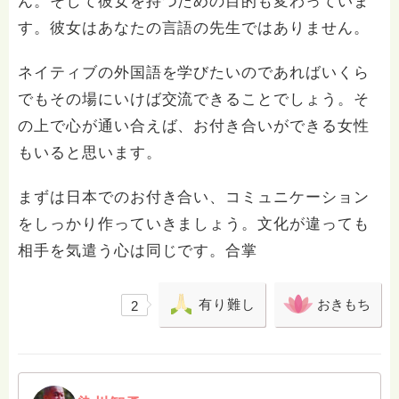
ん。そして彼女を持つための目的も変わっていま
は遊びにお立ち寄りください。また活動は三重だけでな
く、埼玉・東京・神奈川などの首都圏、または車でいけ
す。彼女はあなたの言語の先生ではありません。
るところはどこでも出張で活動しています。仏事のこと
なら気軽にご連絡ご相談ください。お寺には宿坊もあり
ネイティブの外国語を学びたいのであればいくら
ますので、心のリフレッシュをされたいのであれば、い
つでもお泊りくださいね。 私と一緒に、お寺の復興を
でもその場にいけば交流できることでしょう。そ
手伝ってくれる方を募集しています。私とお友達になっ
の上で心が通い合えば、お付き合いができる女性
てください。そして伊勢の山寺をあなたの第二のふるさ
とにしてください。 ●お葬式や法要、納骨をお受けして
もいると思います。
おります。 エリアは三重・中部・近畿から東京・埼
玉・神奈川まで、車でいけるところはどこでも走り回っ
まずは日本でのお付き合い、コミュニケーション
ております。どうぞご相談ください。 （メールが有
をしっかり作っていきましょう。文化が違っても
難いですが、直通電話 090-6041-0193 でもお受け
します。なかなか出られないので着信を残してくださ
相手を気遣う心は同じです。合掌
い。またはSNSでご連絡くだされば折り返し電話しま
す。なお電話での悩み相談は10分と決めておりますので
ご了承願います） ※もし少しでも回答がお力になれまし
有り難し
おきもち
2
たら、その感謝のお気持ちを、ご本尊如意輪観世音菩薩
さまへのご志納（布施行）でお願いします。ハスノハ活
動ができるお寺の維持活動に使わせて頂きます。 ゆう
ちょ銀行100010-67608891 名義コンゴウザジ 百五銀
行多気支店（普）221446 名義シュウ．コンゴウザジ