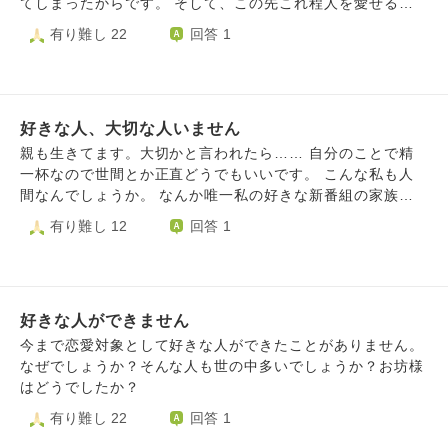
てしまったからです。 そして、この先これ程人を愛せるこ
なることです。 こんな私の煩悩を捨てる、または鎮める方
とがあるのか、不安でいっぱいです。 私にとっては彼が初
有り難し 22
回答 1
法があればぜひ教えていただきたいです。 よろしくお願い
恋で、関係は相手からのアプローチで半年程続いており、お
いたします。
互いに本当に好きでいました。期間は短かったですが、毎日
こまめに連絡を取り、空いた時間で頻繁に会っており、かな
り濃い数ヶ月だったと思います。 関係を終わらせる時は、
好きな人、大切な人いません
お互いに感謝の気持ちを伝え合い、円満にお別れしました。
ただ、彼は奥さんのことも心から愛していたので、奥さんを
親も生きてます。大切かと言われたら…… 自分のことで精
悲しませてしまった反省と罪悪感でいっぱいだったと思いま
一杯なので世間とか正直どうでもいいです。 こんな私も人
す。 私も奥さんには非常に申し訳ないことをしたなと罪悪
間なんでしょうか。 なんか唯一私の好きな新番組の家族の1
感もありますが、私にとってとても幸せな時間でした。特に
場面がいいと思いました まぁ表裏一体?でその家族の方は素
有り難し 12
回答 1
私は、大人になってもずっと人を好きになれないことが悩み
敵な方で友達も来ていて、良い人にはいい人が集まる その
だったので、こんなにも人を愛せたことにびっくりしていま
通りだと思います わたしは心が死んでるので仲間もいませ
す。 ですが、彼を失って、今後また同じように心から愛せ
ん 追加で、人のことを検問のように見てしまいます 芸能人
る人が現れるのか、とても不安です。 お互いに好きなまま
でこの人裏ありそうとか…
お別れになった分、心にぽっかり穴が開いた気持ちです。い
好きな人ができません
や、もしかしたら別れの時に「奥さんを大事にしなきゃと思
今まで恋愛対象として好きな人ができたことがありません。
った」と言った彼は、最終的には奥さんとの話し合いを通じ
なぜでしょうか？そんな人も世の中多いでしょうか？お坊様
て目を覚ましていたのかもしれませんが、、。それも悲しい
はどうでしたか？
です。一緒にいた時に言ってくれた嬉しい言葉は確実に本心
有り難し 22
回答 1
だったと思います。そういう人です。でも最初からずっと奥
さんを愛しているのは分かっていて、やっぱり待ち受けるの