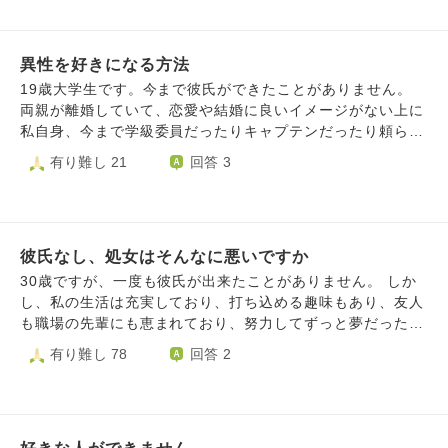
は悲しい事実なんですね。 恋愛の経験が少なく、今も涙が
止まらない状態なのですが、どのように立ち直ればいいのか
もわかりません。 不倫という関係上、いつかは終わりが来
異性を好きになる方法
るとは覚悟していましたが、あまりに唐突すぎて感情が追い
19歳大学生です。今まで彼氏ができたことがありません。
つかず、思ったことをつらつらと書いてしまい、長くなって
両親が離婚していて、恋愛や結婚に良いイメージがない上に
しまい申し訳ございません。 是非アドバイスいただけます
私自身、今まで学級委員だったりキャプテンだったり頼られ
と幸いです。 よろしくお願いいたします。
ることが多かったため、プライドが高く今更どうやって頼っ
有り難し 21
回答 3
たらいいのかわからなくて素直になれず、いいなと思うこと
はあるのですが、恥をかいたり、失敗することが嫌で異性を
好きになることができません。 とにかくプライドが高くて
失敗することが嫌なのが1番の原因だと思っています。 友達
彼氏なし、処女はそんなに悪いですか
には｢男の子と仲良いし、普通に話せてるから彼氏いると思
ってた｣と言われました。 私が異性を好きになることができ
30歳ですが、一度も彼氏が出来たことがありません。 しか
ないのは何故でしょうか。
し、私の生活は充実しており、打ち込める趣味もあり、友人
も職場の先輩にも恵まれており、努力してずっと夢だった仕
事にも就いています。 しかし、母は私の現在に不満を持っ
有り難し 78
回答 2
ているようです。 以前、母を安心させたくて、今とても充
実してると伝えたことがありました。 その際、「お前は自
分がやりたいことしかできないんだね」「仕事が充実してる
からなに？」「正直、どんな仕事してるかなんかどうでもい