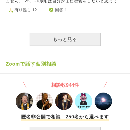
れたいですが、人を信用する事が怖いです。 こんな私を愛
ません。 25、26歳頃は自分がまだ恋愛をしたいと思ってい
も、憧れていた仕事も、自分自身も、全部大したものではな
いですが 周りが彼氏とデートしているととても羨ましい気
してくれる人はいるでしょうか。不特定多数の男性と寝てし
ないから、恋愛をする時期ではないからと恋愛に対して一歩
有り難し 12
回答 1
い気がしています。 つらいです。
持ちにもなります。 私は行動力は、あるほうなので 職場に
まう本当の心理とは何なのでしょうか。
引いていました。 ですが、30歳を越えてもまだそのスイッ
出会いがないなら自分から探すしかないと思い。出会い系ア
チが入りません。 20代も終え、出会いもなく。30歳からは
プリ、インスタ、友人の紹介 試しましたがこれと言って自
一般的にはお肌の曲がり角でピークを過ぎました。この先こ
分と波長の合うような人がおらず 中には体目的の方もいて
んな私を好きになってくれる方が現れるのか 私が誰かを好
どんどん心がすり減りました。 私が焦っていたからそうい
きになれるのか不安で仕方がありません。
もっと見る
う出会いを引き寄せてしまったのかもしれませんが。 本当
に今は男性と関わるのが怖く 体調も優れないことが多いた
め 恋愛する時期じゃないとわかっているのですが この先好
きになる人は現れるのでしょうか。不安でたまりません。ア
Zoomで話す個別相談
ドバイスいただければ嬉しいです。長文読んでいただきあり
がとうございます。
相談数944件
匿名非公開で相談 250名から選べます