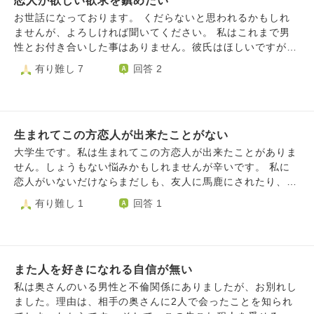
恋人が欲しい欲求を鎮めたい
さまへのご志納（布施行）でお願いします。ハスノハ活
動ができるお寺の維持活動に使わせて頂きます。 ゆう
お世話になっております。 くだらないと思われるかもしれ
ちょ銀行100010-67608891 名義コンゴウザジ 百五銀
ませんが、よろしければ聞いてください。 私はこれまで男
行多気支店（普）221446 名義シュウ．コンゴウザジ
性とお付き合いした事はありません。彼氏はほしいですが、
檀信徒・弟子になって一緒に仏教ライフを楽しみません
今まで心から好きになった人もいませんでした。 私が困っ
有り難し 7
回答 2
か？（檀信徒費志納年1万円） 仏教を人生に活かして楽
ているのは、「恋人が欲しい」という煩悩に塗れて、自分の
しみましょう。合掌
身動きが取れなくなってしまう事です。 私は恋愛というも
のを経験したことがないので、「彼氏」というものにとても
興味があり、「付き合うってどんな感じなんだろう？」「私
生まれてこの方恋人が出来たことがない
にはいずれどんな彼氏ができるんだろう？」とぐるぐると考
え込んでしまいます。そのせいで気づくと毎日何時間も経過
大学生です。私は生まれてこの方恋人が出来たことがありま
してしまい、いつも頭痛がするのです。もちろんその間、
せん。しょうもない悩みかもしれませんが辛いです。 私に
中々物事が手につかず、いつも時間を浪費しています。 困
恋人がいないだけならまだしも、友人に馬鹿にされたり、父
ったことに、世に溢れている本や物語、友人の話、そう言っ
方の叔父に孫が出来たことで父親はお前も早く女を作れと急
有り難し 1
回答 1
たものには恋愛が含まれており、それを聞いても「彼氏が欲
かされます。最近は母親に同性愛者なのか？と小馬鹿にした
しい！」という思いが溢れてしまい、上記のような状態にな
ように聞かれます。 この先もこれが続くような気がして生
って自分が制御できなくなってしまいます。 男性とお話す
きていくのが辛いです。 ご回答よろしくお願いします。
る機会は今まであったのですが、男性の考え方の違いについ
ていくことが難しく、お話しした後はいつも激しく疲労しま
また人を好きになれる自信が無い
す。 そんな状態なのに、彼氏なんて自分でも無理だろうと
私は奥さんのいる男性と不倫関係にありましたが、お別れし
思いますが、憧れや好奇心がどうしても捨てきれないので
ました。理由は、相手の奥さんに2人で会ったことを知られ
す。 彼氏も欲しいですが、今の私の目標は自立した大人に