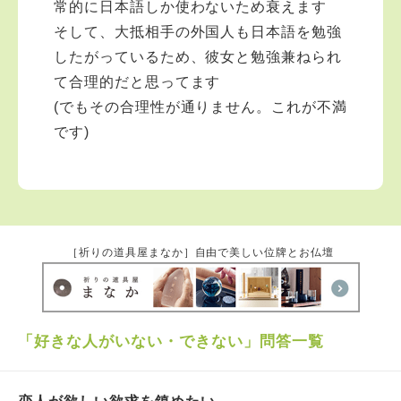
常的に日本語しか使わないため衰えます
検定協会理事の役職を頂いて手話学習の普及に努めてお
ります。社会貢献として保護司のお役を通して社会更生
そして、大抵相手の外国人も日本語を勉強
のお手伝いをしております。 どうぞ伊勢にお越しの際
したがっているため、彼女と勉強兼ねられ
は遊びにお立ち寄りください。また活動は三重だけでな
て合理的だと思ってます
く、埼玉・東京・神奈川などの首都圏、または車でいけ
るところはどこでも出張で活動しています。仏事のこと
(でもその合理性が通りません。これが不満
なら気軽にご連絡ご相談ください。お寺には宿坊もあり
です)
ますので、心のリフレッシュをされたいのであれば、い
つでもお泊りくださいね。 私と一緒に、お寺の復興を
手伝ってくれる方を募集しています。私とお友達になっ
てください。そして伊勢の山寺をあなたの第二のふるさ
とにしてください。 ●お葬式や法要、納骨をお受けして
おります。 エリアは三重・中部・近畿から東京・埼
玉・神奈川まで、車でいけるところはどこでも走り回っ
［祈りの道具屋まなか］自由で美しい位牌とお仏壇
ております。どうぞご相談ください。 （メールが有
難いですが、直通電話 090-6041-0193 でもお受け
します。なかなか出られないので着信を残してくださ
い。またはSNSでご連絡くだされば折り返し電話しま
「好きな人がいない・できない」問答一覧
す。なお電話での悩み相談は10分と決めておりますので
ご了承願います） ※もし少しでも回答がお力になれまし
たら、その感謝のお気持ちを、ご本尊如意輪観世音菩薩