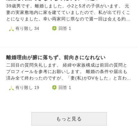
しまいました。子供と復縁の希望を持つのはだめでしょう
わない。 連絡も取らない。 と言っていますが 子供とは仲良
のかと驚いていると同時に、そんな自分に嫌気がさしていま
39歳男です。離婚しました。小2と5才の子供がいます。 元
か？
かったので、毎日すごく辛そうです。 はじめて泣く姿も見
した。 私は長年、自分のことが大嫌いでした。 そんな私
妻の実家敷地内に家を建てていましたので、私が出て行くこ
ました。 私は、遠くても年に１回くらいは会うとか写真、
に、ある人が、自分が心地いいと思うことにしたがって行っ
とになりました。幸い両家同じ県なので週一回は会える約束
手紙、電話色々な手段があるのになぜ会わないと断言したの
た方がいいよと。自分を大事にして愛してあげないと人のこ
になっています。 ただ、この8年間、子供と家族のために、
有り難し 34
回答 1
か理解できず。 ちなみに旦那はバツイチで前妻との間にも
とも愛してあげられない。 私は主人に辛くあたる自分を愛
精一杯生きてきました。家族が自分を変えてくれました。毎
子供が居ます。 前妻の不貞行為で子供がまだ赤ちゃんの
してあげるためには、まず離婚して、自分のことを労わって
日子供にひっついていましたし、それこそが生きがいでし
時に離婚したそうですが、その時も同じく会わない選択を
あげないとなと思いました。 離婚したいと伝えたその日か
た。これからも当然子供の成長を近くで見続けられると思っ
し、経験上３か月くらいで気持ちが少し落ち着いたそうで、
ら、今まで主人に対するイライラや不満というものよりも、
ていました。 離婚理由はいわゆる性格の不一致です。 確か
今回も3ヶ月くらいかな等と言っていましたが。。 でも、子
主人の時間を無駄にしてしまった、傷つけてしまったという
離婚理由が腑に落ちず、前向きになれない
に自分に悪かった部分はたくさんあると思います。反省の弁
供がもう小学生で、正直今回精神的に無理かもしれないとも
罪悪感がたくさん湧き上がってきてしまいました。 もちろ
も何度も何度も伝えました。そして、まだ小さい子供のため
二回目の質問失礼します。 経緯や家族構成は前回の質問と
言っています。 とにかく辛そうです。 私は複雑ですが、子
ん今までもたくさんの罪悪感を背負って生きてきましたが、
にも、何度も何度も抵抗しました。でも、無理でした。 子
プロフィールを参考にお願いします。 離婚の条件や届出も
供から父親がいなくなってしまう事、、、 もう父親に会え
離婚を伝えたことで、心から申し訳ない気持ち、罪悪感で、
供は、会えばパパ、パパと抱っこを要求してきます。その時
済み全て終わったのですが、「妻(私)がDVをした」と言われ
なくなる事、、、 考えると胸が苦しくて。 苦しすぎて、な
今は押しつぶされそうです。 こんな私はどうやって立ち直
は全力で抱きしめ、全力で愛情をそそいでいるつもりです。
た事がどうしても引っかかり、毎日悶々としています。 前
有り難し 19
回答 1
んでこんな事になったんだろうとさえ思います。 でも、冷
っていけばいいでしょうか? また、私は許されるのでしょう
ただ、やはり別れ側になると涙が止まらなくなります。子供
回書かせて頂いた通り、私は元夫の不注意に過剰に反応し何
静に考えると、この状況になったのには原因があるし、私も
か? もう地獄へ行くしかないのでしょうか。 混乱していてあ
も辛いでしょう。申し訳ない気持ちで胸がえぐられそうにな
度も同じ失敗をする事に怒鳴ったりする事や物に当たる事が
我慢できなかった。 それに旦那はもう会わない選択をし
まり上手くまとめられていなくて申し訳ありませんが、ご回
ります。 この状態がいつまで続いてくれるのか。 少しでも
多々ありました。 元夫の不注意は、単なる物忘れから始ま
た。 それが全てなのかな、、と思ったり。 今とても感傷的
答よろしくお願いします。
元妻の機嫌を損ねると会うことに制限を設けられそうで、怯
り空の調理家電の電源を入れっぱなしにしたり前を見ずに歩
になりやすく、毎日辛いです。 前向きになれるお言葉をも
えているような自分がいます。 また、子供が大きくなれ
いて長男とぶつかって怪我をさせたり、生後一ヶ月の次男を
もっと見る
らえると嬉しいです。
ば、私より優先するものが増えてくるでしょう。それは喜ば
抱っこしながら歩きスマホをしてまた長男とぶつかり危うく
しいことなのですが、考えると寂しくて、不安でなりませ
皆で転びそうになったり次男の布団に浴室洗剤を置いて零し
ん。 世の中には同じ様な思いや、もっとお辛い思いをされ
たり人身事故を起こしたのに危険な運転を改めなかったり、