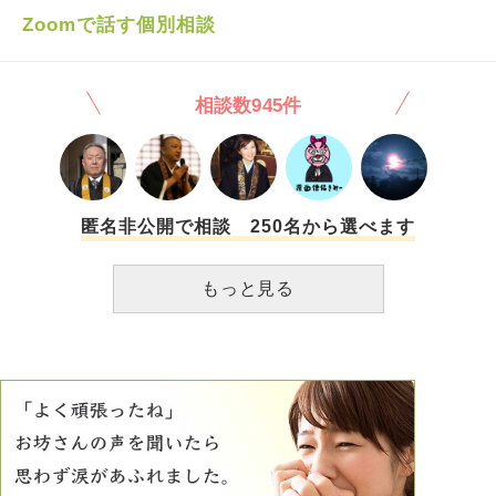
ている方が多くいらっしゃると思いますが、皆さんはどのよ
これら以外にも沢山それも何度も繰り返され、具体的な改善
Zoomで話す個別相談
うに自分の思いとむきあっているのでしょうか。
策を提示しても実行せずすぐにまた同じ事をする状況に当時
の私は毎日発狂しそうなくらい不安で、元夫を責める事でし
か自分を保てませんでした。 また、結婚してからずっと私
相談数945件
が全て出していた生活費を新居の購入を機に去年の暮れから
子供関連の費用と食費以外を元夫が出す事になり、妊産婦の
私に顔を合わせれば金が無いと言い、足りないなら出そうか
と言っても断固拒否、節約もせず無駄遣いをしてまた金が無
いと皆が眠る布団でもずっと言われ、これも不安の理由の一
つだったと思います。 DVと言われて私は衝撃を受けすぐに
匿名非公開で相談 250名から選べます
離婚を了承し最後の話合いでは誠心誠意謝り、元夫は「自分
にも至らない所があった」と顔色一つ変えず上辺のみの謝罪
もっと見る
をしてきましたが、時間が経つにつれ、 元夫にも原因があ
るのではないか？(どんな理由があろうとも怒鳴る事は決し
て許される事ではありませんが)何も言わず家を出た元夫に
一方的にDVだと言われるのはあんまりではないか？と怒り
にも似た感情が溢れてきます。 離婚という結果や未来には
何も関係はありませんし、私は子供達を幸せにしていく事だ
けに注力するべきですが、どうしても上記のモヤモヤが晴れ
ず事あるごとに「私は酷い人間だ」と落ち込んだり「私のよ
うな人間が子育てをしていていいのだろうか」と思ってしま