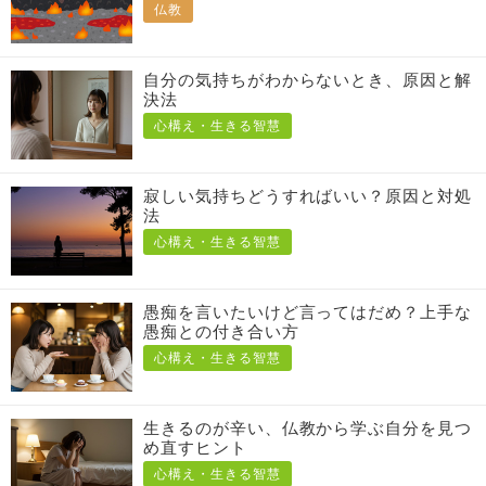
仏教
自分の気持ちがわからないとき、原因と解
決法
心構え・生きる智慧
寂しい気持ちどうすればいい？原因と対処
法
心構え・生きる智慧
愚痴を言いたいけど言ってはだめ？上手な
愚痴との付き合い方
心構え・生きる智慧
生きるのが辛い、仏教から学ぶ自分を見つ
め直すヒント
心構え・生きる智慧