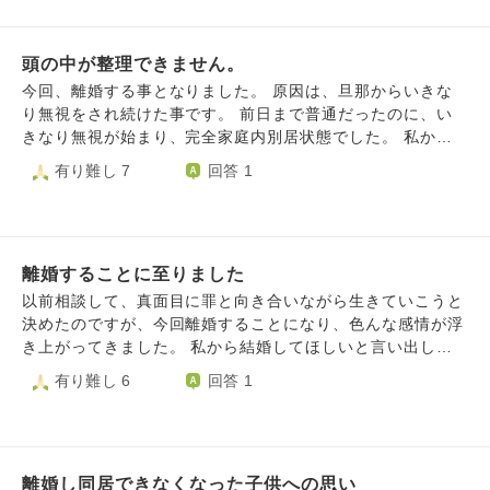
いました。半年くらいからは会話も減り、冷たくもなり次第
係を解消するのみで関わり方はこれまでと変えないでいた
に夫婦関係もなくなり私を愛してくれていた旦那さんの姿が
い。母親としての務めは果たすしお金も出す」と話していま
なくなっていきました。何度か話し合い、もう愛せない、戻
頭の中が整理できません。
す。 別居はすることになるのですが… 養育費も払うつもり
れない、女として見れない…心に突き刺さるような言葉を並
であくまで妻は前向きに考えているそうですが、 私はそう
今回、離婚する事となりました。 原因は、旦那からいきな
べられたときには頭が真っ白になりました。それでも、私が
は考えられません。 「結局自分の都合を優先して離婚＋別
り無視をされ続けた事です。 前日まで普通だったのに、い
また好きになってもらえるように頑張って尽くすからこれか
居という選択肢を取ったのは自己中心的過ぎるのではない
きなり無視が始まり、完全家庭内別居状態でした。 私から
らの私を見てほしいと涙を流しながら何度かお願いをしまし
か」「そもそも妻が不貞行為をしていない証拠がどこにある
１度だけ、なぜ無視するのか聞いたのですがはぐらかされま
有り難し 7
回答 1
た。受け入れるとは言えないと言われながらどうにか過ごし
のか」「離婚協議書を協力して作っているが妻のバックに弁
した。 休日前になると仕事から帰ったら逃げるようにどこ
てきました。子供のこともあり旦那さんも中々離婚に踏み切
護士がいるのではないか」「今でこそ母親の務めを果たすと
かへ行き、2.3日帰ってこないという日々が続きました。 無
れなかったと思います。毎日会話もない中必死に旦那さんに
言ってるが今後気持ちが変わる可能性だってある」「妻は敵
視が1ヶ月経った頃。 もうすでに私の心は壊れてしまってい
気を使い、尽くして、仕事をしながら5人の子供の育児に家
じゃないのか」と妻への失望と不信が私の中にあります。
ました。 精神的にも追い詰められしまい、ストレスが体に
事に一人でこなしてきました。段々自分自身がやつれていき
私は親権を持つ側として子どもの人生のためにすべてを捧げ
離婚することに至りました
出て眠れない、食べれない、体中が痛い。 そして何が原因
壊れてしまいそうでした。旦那さんも子供のことすら見えな
る覚悟です。 ただ「今後への不安」「妻への不信と失望」
だろうと、子供もいるのにこんな環境を作り上げる人と一緒
以前相談して、真面目に罪と向き合いながら生きていこうと
くなっていてこれでいいのか…と悩む毎日でした。自分の思
「仕事、家事、育児」「離婚による周囲の見方への不安」で
にやっていけないと感じました。 そしてもう、我慢の限界
決めたのですが、今回離婚することになり、色んな感情が浮
いだけでいるのは子供のためにもならないと思い私から離婚
ここ数か月追われており、心身共に疲弊しています。 特に
を超えてしまい、離婚という結論に辿り着きました。 結果
き上がってきました。 私から結婚してほしいと言い出した
を決意しました。離婚を決めた途端旦那さんは豹変し私に対
精神的にかなり厳しく、何をしていても楽しくなくて笑るこ
的に、無視した原因は普段からの積もり積もった物だそうで
のにも関わらず、セックスレスで、相手を拒むようになり、
有り難し 6
回答 1
して憎しみまみれになっていました。尽くすと言ったなら最
とが出来ません。 どう気持ちを切り替えていけばいいので
すが、もうそんな感じなら一緒にやっていけないね、という
度重なる浮気をしていました。 でも主人しかやっぱりいな
後まで尽くしてほしかったと。今となっても何が正解だった
しょうか。 どう気持ちの整理をすればよいのでしょうか。
話になったんですが。 私は経済的にも自立できていないの
いと気づき、真面目に生きていこうとしたのにも関わらず、
のかわかりません。でも私自身もボロボロでした。ただ私は
人生がどうなるのかも不安でたまりません。 私が子どもに
で遠方の実家に帰る事になりました。 一人っ子で、母も高
ある人と出逢い、自分がこれまでできていなかったことに気
気持ちあっての離婚なので許してもらえる日を待ってるとも
とって良い父親であり良い家庭を築いていけるのか不安で
齢で１人住まいなので必然的にその選択となりました。 そ
づきました。 主人はとても優しくしてくれるのに、私はい
伝えました。私のことは感情もなく嫌いしかないと言われて
す。 アドバイスをお願いいたします。
して旦那は、遠方だしもう子供とは会わない。 養育費も払
離婚し同居できなくなった子供への思い
つも冷たい態度でした。 自分がこんなにも意地悪になれる