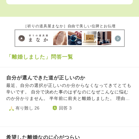
［祈りの道具屋まなか］自由で美しい位牌とお仏壇
「離婚しました」問答一覧
自分が選んできた道が正しいのか
最近、自分の選択が正しいのか分からなくなってきてとても
辛いです。 自分で決めた事のはずなのになぜこんなに悩む
のか分かりません。 半年前に前夫と離婚しました。 理由と
しては、子供の有無についての価値観の違い、何もかも私の
有り難し 26
回答 3
せいにされる、証拠もないのに不倫してると決めつけられ
る。 前夫が自分の母親と私の父親に、嘘を吹き込んで、私
の事自殺に追い込む程責めらたこと。GPS を使ってストー
カーされたこと等です。 これまでの積み重ねもありました
希望した離婚なのに心がつらい
が、上記の事がきっかけで当時は前夫に対する気持ちが覚め