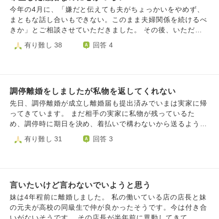
てしまい自ら離婚を決意して、離婚しました。 両親や友人
今年の4月に、「嫌だと伝えても夫がちょっかいをやめず、
も事情知っていたのでよかったね！や離婚して正解だと喜ん
まともな話し合いもできない。このまま夫婦関係を続けるべ
でくれました。 しかし、2.3日前から前夫の優しいかった
きか」とご相談させていただきました。 その後、いただい
所、楽しかった思い出がフラッシュバックしてしまい、離婚
たご回答を参考に夫婦の在り方を模索してきました。しか
有り難し 38
回答 4
して正解だったのか分からなくなりました。 毎日毎日過去
し、①私が「嫌だからやめてほしい」と伝えても無視され続
の事が甦ってしまい苦しくて泣いてます。 そう考えると今
けたこと、②結婚前はお互いに子どもを望んでいたにもかか
の生き方でよかったのかなと自分の決めたことなのに正解だ
わらず、夫が実はここ数年ずっと子どもを望んでいなかった
ったのか。 と思ってしまいます。 今更あの時に戻りたいと
こと、さらに女性の出産には時間的な制約があることを知ら
は思いませんが、気持ちの整理がつかずにいます。 このま
調停離婚をしましたが私物を返してくれない
なかったと打ち明けたことから、離婚を決意しました。 離
ま生きて幸せになれるのか分からないから死にたいとも思い
婚が決まってから夫は人が変わったように家事をするように
先日、調停離婚が成立し離婚届も提出済みでいまは実家に帰
ます。 相談できる人もいないのでこちらに相談させていた
なりましたが、私には「今さら遅い」という思いしかありま
ってきています。 まだ相手の実家に私物が残っているた
だきました。 情けない私ですが宜しくお願い致します。
せんでした。また、私が引っ越し準備を進める中で「子ども
め、調停時に期日を決め、着払いで構わないから送るように
追伸 今のこの気持ちを抱えたまま彼氏と付き合うのは失礼
ができれば離婚しない？」と言われたことにも、問題の本質
と決めています。 ですが相手が『どれが私物なのかわから
有り難し 31
回答 3
を感じてしまい申し訳なく思います。でも、本当の気持ちが
を理解していないように感じ、悲しくなりました。 そして
ない、仕分けに立ち会ってほしい』と連絡が来ました。 仕
話せなくて苦しいです。毎日涙が出ます。
本日、離婚届を提出しました。ふと夫の顔を見ると、涙をこ
事の都合もありますし、何より相手方に会いたくありませ
らえているようでした。その姿を見て胸が締め付けられ、私
ん。なので、送るものを写真に撮ってメールで送ってくれれ
も泣きそうになりました。 私は、これまでのつらさを思え
ば、こちらで確認すると伝えているのに、その写真を送るの
ば、このまま我慢を続けるより新しい人生を歩む方が良いと
言いたいけど言わないでいようと思う
も拒否されてしまっています。 もうこれ以上長引かせたく
考えて離婚を選びました。それでも、なぜかとてもつらい気
ないですが、不要なものまで送りつけられたり、必要なもの
妹は4年程前に離婚しました。 私の働いている店の店長と妹
持ちになります。 さらに、離婚届を提出する直前に横断歩
を送り返してくれないのではないかと不安で仕方ありませ
の元夫が高校の同級生で仲が良かったそうです。今は付き合
道で派手に転び、両手両足にけがをしました。そのため、
ん。 考えすぎだといわれればそうかもしれませんが、離婚
いがないそうです。 その店長が半年前に異動してきて、家