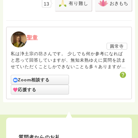
有り難し
おきもち
13
聖章
圓常寺
私は浄土宗の坊さんです。 少しでも何か参考になれば
と思って回答していますが、無知未熟ゆえに質問を読ま
せていただくことしかできないことも多々ありますがお
許しください。 回答は私個人の意見や解釈もあり、場
合によっては浄土宗の教義とは少し異なることもあると
Zoom相談する
いうことをご了承ください。 また、寺の紹介ページに
応援する
電話相談についても紹介していますのでどなたでも気兼
ねなくご利用ください。 ハスノハのお坊さんがもっと
増えますように。 合掌 南無阿弥陀仏
質問者からのお礼