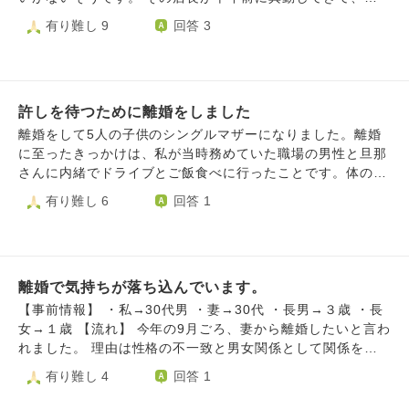
「離婚を思いとどまるべきという知らせだったのだろうか」
に至るまでネチネチ嫌がらせのようなことをされてきまし
族といつか聞かれるかもね、なんて話していました。 そし
有り難し 9
回答 3
と考えてしまい、余計に心が揺れています。 時間がたてば
た。 私の家族は『いらないものも送られてても、こちらで
て昨日、元夫は元気ですか、って聞かれたので離婚しまし
少しずつ落ち着くのかもしれませんが、今はとても苦しいで
処分すればいいし、置く場所の心配もいらない。変にこだわ
た、と言ってしまいました。 家族には聞かれたとは言って
す。離婚という決断は間違いではなかったと信じたい一方
っても長引くだけだし、さっさと送ってもらった方がい
いません。 何故、離婚したと言ったのか、など聞かれたり
で、悲しさや迷いもあります。 このような私に、何かお言
い。』と言ってくれました。 はやく縁を切れるよう、変に
嫌な思いをしたくないので、言いたいけど言うのをやめよう
葉をいただけましたら幸いです。
こだわらないように構えていた方がいいのでしょうか？ こ
許しを待つために離婚をしました
かと思っています。 まとまっていない文章ですみません。
だわらない様にしていても、どうしても不安が拭えません。
よろしくお願いします。
離婚をして5人の子供のシングルマザーになりました。離婚
に至ったきっかけは、私が当時務めていた職場の男性と旦那
さんに内緒でドライブとご飯食べに行ったことです。体の関
係もなくそれだけです。今まで一度も他の男性と二人で会う
有り難し 6
回答 1
ことすらなかったので、旦那さんとしてはそこには好意があ
ったというショック、自分は絶対浮気はしないと心に誓って
たのにされたショック、信じてたのに裏切られたショック、
いろんな感情に苦しめられていました。旦那さんからはとて
離婚で気持ちが落ち込んでいます。
も愛されていましたし私も愛していました。それなのになん
でこんなことをしてしまったのか…とても後悔しました。
【事前情報】 ・私→30代男 ・妻→30代 ・長男→３歳 ・長
そこからは旦那さんのメンタルがものすごく不安定になり今
女→１歳 【流れ】 今年の9月ごろ、妻から離婚したいと言わ
まで見たことのない程の涙を見たり、怒り狂ったり、愛して
れました。 理由は性格の不一致と男女関係として関係を保
るけど許せないという気持ちで苦しんでいました。時間と共
つことが難しいからだそうです。 私は不貞行為に該当する
有り難し 4
回答 1
に旦那さんの気持ちは怒りが増していくばかりでした。冷静
行為はしていません。 また、子ども二人の親権は私が取得
になればなる程いろんなことを考えどんどん許せなくなって
することで合意していますが、 妻の希望としては「夫婦関