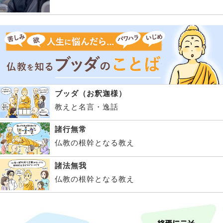
ブッダ（お釈迦様）
教えと名言・逸話
諸行無常
仏教の根幹となる教え
諸法無我
仏教の根幹となる教え