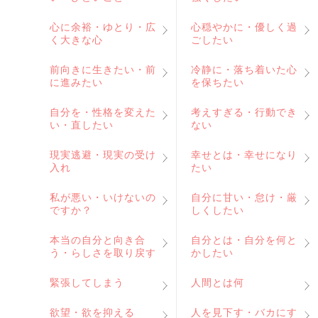
心に余裕・ゆとり・広
心穏やかに・優しく過
く大きな心
ごしたい
前向きに生きたい・前
冷静に・落ち着いた心
に進みたい
を保ちたい
自分を・性格を変えた
考えすぎる・行動でき
い・直したい
ない
現実逃避・現実の受け
幸せとは・幸せになり
入れ
たい
私が悪い・いけないの
自分に甘い・怠け・厳
ですか？
しくしたい
本当の自分と向き合
自分とは・自分を何と
う・らしさを取り戻す
かしたい
緊張してしまう
人間とは何
欲望・欲を抑える
人を見下す・バカにす