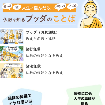
ブッダ（お釈迦様）
教えと名言・逸話
諸行無常
仏教の根幹となる教え
諸法無我
仏教の根幹となる教え