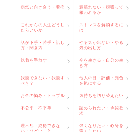
病気と向き合う・看病
頑張れない・頑張って
報われるか
これからの人生どうし
ストレスを解消するに
たらいいか
は
話が下手・苦手・話し
やる気が出ない・やる
方・聞き方
気の出し方
執着を手放す
今を生きる・自分の生
き方
我慢できない・我慢す
他人の目・評価・顔色
べき？
を気にする
お金の悩み・トラブル
気持ちを切り替えたい
不公平・不平等
認められたい・承認欲
求
理不尽・納得できな
強くなりたい・心身を
い・ひどいこと
強くしたい