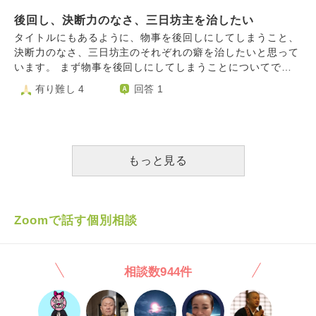
後回し、決断力のなさ、三日坊主を治したい
タイトルにもあるように、物事を後回しにしてしまうこと、
決断力のなさ、三日坊主のそれぞれの癖を治したいと思って
います。 まず物事を後回しにしてしまうことについてで
す。私が最も問題だと思っているのが"やらなければいけな
有り難し 4
回答 1
いこと"を後回しにしてしまうことです。例えば、提出しな
ければいけない課題や書類をギリギリまでためてしまうとい
ったことなのですが、厄介なことに遊びなどの楽しい物事に
関しては率先して進めてしまいます。後回しもとい嫌なこと
から逃げてしまう癖を治したいです。 次に決断力のなさに
もっと見る
ついてです。受験などで「先生に言われたからここに進学し
た」「親がこの学校がいいよと言った」という様にあまり自
分の意思をもたずに進学を決めました。また長年習い事をや
ってきたのですが未だに親が勧めてきたから続けていたとい
Zoomで話す個別相談
う考えが抜けません。またそれに加えて向上心が私には全く
ありません、競争意識なども低いです。これまでなあなあに
生きてこれてしまったためこれからの人生に不安がありま
相談数944件
す。 最後の三日坊主ですが物事が全く続かないのです。ダ
イエットやトレーニングだけでなく、楽しいと思ったゲーム
や物事でさえ三日前後でやめてしまうのです。よく、できる