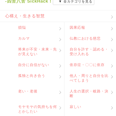
-四苦八苦 SickHack！
▼ 全カテゴリを見る
心構え・生きる智慧
煩悩
因果応報
カルマ
仏教における慈悲
将来が不安・未来・先
自分を許す・認める・
が見えない
受け入れる
自分に自信がない
依存症・〇〇に依存
孤独と向き合う
他人・周りと自分を比
べてしまう
老い・老後
人生の選択・岐路・決
断
モヤモヤの気持ちを何
寂しい
とかしたい