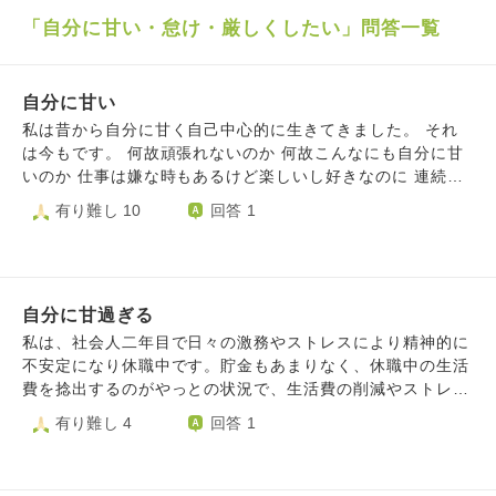
「自分に甘い・怠け・厳しくしたい」問答一覧
自分に甘い
私は昔から自分に甘く自己中心的に生きてきました。 それ
は今もです。 何故頑張れないのか 何故こんなにも自分に甘
いのか 仕事は嫌な時もあるけど楽しいし好きなのに 連続で
休んでしまう時もあります。 頑張って行こうと思っていて
有り難し 10
回答 1
も あとは家から出るだけの状態なのに休んでしまう時もあ
ります。 その度に何故みんなは頑張っているのに 私はこん
なにも自分に甘く頑張れないんだろうと自己嫌悪に陥りま
す。 もちろんお給料も下がるので生活も苦しくなります。
自分に甘過ぎる
お給料をみて来月は頑張ろうと思ってもどうしても頑張れま
せん。 そんな自分が嫌で変わりたくて、でも変われなくて
私は、社会人二年目で日々の激務やストレスにより精神的に
つらいです。
不安定になり休職中です。貯金もあまりなく、休職中の生活
費を捻出するのがやっとの状況で、生活費の削減やストレス
緩和のために実家へ帰省しました。 帰省後はかなり精神的
有り難し 4
回答 1
にも落ち着き、毎日笑って過ごすことが出来ていましたが、
好きなYouTuberのイベント事で、お金が無いにも関わらず
たくさんのお金を衝動的に使ってしまいました。 家族にも