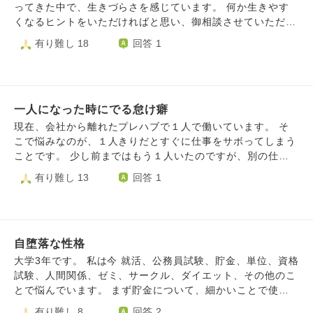
り越えるためです。 それを終えてから、今は就職相談に通
ってきた中で、生きづらさを感じています。 何か生きやす
っています。志望動機や履歴書作成、面接の練習をしていま
くなるヒントをいただければと思い、御相談させていただき
す。希望はパートですが、自分に自信がなく、何度も何度も
ました。ご回答いただけると幸いです。 最近は人間性の高
有り難し 18
回答 1
相談員さんに確認しながらやっています。 で、いざ希望の
い方たちと関わることが多く、自分のレベルの低さに自己否
職場の求人が出ていて応募しようと思うと、本当に働けるの
定をする日々です。自己成長が必要だと思い、学ぶ姿勢で相
か？私なんか、応募しちゃダメだろう…と、不安になり、応
手の話を聞かせていただいたり、尊敬する方の考え方や行い
募できません。 心理セラピーにも通って、就職相談にも通
ができるように努力をしておりますが、中々身に付かず、逆
って履歴書作成や志望動機、面接練習もしたのに最後の一歩
一人になった時にでる怠け癖
に、今のままでは人が離れていってしまう。という強迫観念
が怖いです。 このまま働かず、妊活に専念しようかと甘え
にしばられ、自分を追いつめている感じがして苦しいです。
現在、会社から離れたプレハブで１人で働いています。 そ
た考えもあります。 でも、ブランクが伸びると余計に働く
具体的に悩んでいることは、 あなたは貰ってばかりで与え
こで悩みなのが、１人きりだとすぐに仕事をサボってしまう
のが怖くなるんじゃないかと不安です。 どうしたらいいか
ない、との指摘をもらいます。例えば、食べるものを頂い
ことです。 少し前まではもう１人いたのですが、別の仕事
わかりません。 就職相談にのってくれている相談員さんに
て、その時はありがとうと言って受け取りますが、後日の報
で離れてしまいました。 それからしばらくは、１人でも仕
有り難し 13
回答 1
も申し訳なく、私は死んだ方がいいんじゃないのかとも思っ
告(食べた感想等、相手を気遣う言葉)がないことへの指摘で
事できていたのですが、どうしても気が緩んでしまい会社の
てしまいます。
す。 「貰ったら返さなければ」という感覚になり、感謝の
パソコンを使って動画サイトなどを見てサボってしまいま
気持ちからのお返しができません。そして次は気持ちがない
す。 これは学生のころから、１人きりの環境になるとすぐ
ことを指摘される…の繰り返しです。本音ではあげたらあげ
にサボる癖がついてしまっています。 １人きりでも仕事モ
っぱなし、もらったらもらいっぱなしの関係が楽だな、と思
自堕落な性格
ードに切り替えられる考え方などありますでしょうか。 ご
っていてそれが消えません。 あとは、誕生日会をしてもら
意見よろしくお願いします
大学3年です。 私は今 就活、公務員試験、貯金、単位、資格
い、場を盛り上げる為に無茶をしてお酒を飲み、潰れて周り
試験、人間関係、ゼミ、サークル、ダイエット、その他のこ
に心配をかけてしまいました。次の日も二日酔いで身体が辛
とで悩んでいます。 まず貯金について、細かいことで使い
く、介抱してくれた方々には、体調が良くなった夕方に御礼
込んでしまい、今年中に単発バイトで22万を稼がないといけ
有り難し 8
回答 2