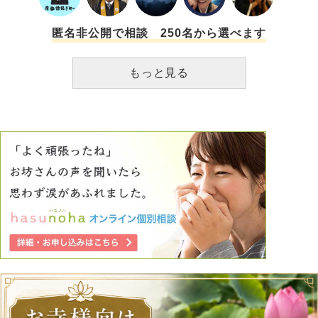
目標から立てていこうというのを目にするのですがそれすら
私には出来ません、出来た試しがないのです。紙に書いた
り、スマホにメモをしてもそれが続かないのです。 私は現
匿名非公開で相談 250名から選べます
在学生ですがこのような性格、性質でこれから社会に出ると
考えると不安しかありません。学生のうちに改善したいので
もっと見る
すがどうしようも無い状況をどう治せばよいのでしょうか。
拙い文章、並びに長くなってしまい申し訳ございません、何
卒よろしくお願いいたします。