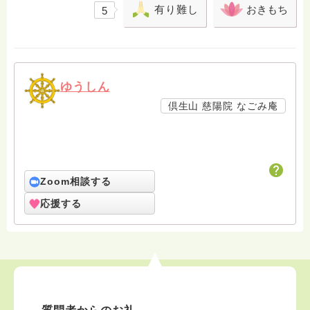
有り難し
おきもち
5
ゆうしん
倶生山 慈陽院 なごみ庵
Zoom相談する
応援する