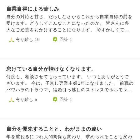
なんでそんなに無駄使いしたのかと呆れられ、私自身やって
自業自得による苦しみ
しまったことへの罪悪感で胸がいっぱいになっています。
その影響か、休職する選択をしたことにも自身の甘えだった
自分の対応と甘さ、だらしなさからこれから自業自得の罰を
のでは無いかと改めて考え精神的に憂鬱な気持ちになってき
受けます。どうしてこんなことになったのか。 皆さんに多
ています。 以前から時折もっと頑張れたのでは無いか、も
大なご迷惑をおかけすることになります。 恥ずかしくて、
っと辛い環境で働いている人もいるのに私だけ毎日のうのう
いきていけません。家族にも恥をかかせます。自分もバッシ
有り難し 16
回答 1
と食べて寝てを繰り返していて良いのだろうか、と落ち込む
ングを受けます。 そうなる前に死んでしまいたいです。 自
ことがあり、その度に自分はどうしようもないクズで死んだ
分でおかした罪の償いを死んでお詫びしたいのです。 この
方がいいとすら思います。 妹たちに落ち込んだ情けない姿
先、何の希望もありません。生きていても罰を受けることに
は見せたくないですが、気持ちが一度落ち込むとしばらく立
なると思います。
ち直れず辛いです。 精神的に落ち込んだ際の立ち直り方、
怠けている自分が情けなくなります。
考え方の変え方をお聞きしたく思います。こんなくだらない
何度も、相談させてもらっています。 いつもありがとうご
質問で大変恐縮ですが、どうかよろしくお願いいたします。
ざいます。 今は、子無し専業主婦1年になりました。 前職の
パワハラのトラウマ、結婚引っ越しのストレスでホルモンバ
ランスが崩れ、生理前になると勝手に涙が出て、寝てばかり
有り難し 5
回答 1
いて死にたくなります。 主人は専業主婦でも、働いていて
もどっちでも良いと言っています。どちらかというと、早く
子供が欲しいと言っています。 しかし、私は働いていない
期間のブランクが不安です。妊活に専念しても授かるかどう
自分を優先することと、わがままの違い
かもわかりません。 主人には内緒で、今年の前半には心理
セラピーに通っていました。前職のパワハラのトラウマを乗
年を重ねるにつれ人間関係も変わり、求められることも変わ