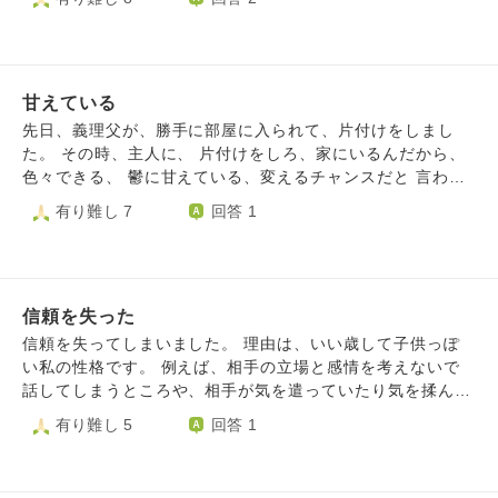
の連絡を入れたのですが、それも「心配してくれた人への誠
ません。 公務員試験について、2月から講義が始まってます
意がない」と陰で言われる始末…。周りからの自分の評価が
が、一つも追いついていません。 単位について、卒業に必
下がっていくのがわかります。それでも自分の身体を大切に
要な単位が足りるかかなり危険な状態です。 資格試験につ
したいと訴える自分がいます。 これは世の中の常識で、私
いて、2週間切ってますが4割ほどしか内容が終わっていませ
の考えが甘く幼いのだ！と自分を叱咤する私と 自分の気持
甘えている
ん。 人間関係について、大学に友人は一人もいません。 就
ちを優先したい私の葛藤。 こんな苦しい人間関係全て捨て
活について、現段階で企業研究もテスト対策も面接練習も何
先日、義理父が、勝手に部屋に入られて、片付けをしまし
てしまいたい！と思う私と みんな私を大切にしてくれてる
もできていません。 私はADHDを持っています。そのせいか
た。 その時、主人に、 片付けをしろ、家にいるんだから、
のにそんなことしちゃダメ！と思う私の葛藤。 常に自分の
自己管理がすごく苦手で衝動的で集中力もありません。その
色々できる、 鬱に甘えている、変えるチャンスだと 言われ
中で何かしら葛藤していて疲れてしまいました。 どんどん
上、常に懸案が多すぎて、心がうわついてしまい、何もまと
ました。 一歩踏み出すのは、大変怖いです。 片付けは、小
有り難し 7
回答 1
関係性が悪くなっていくのを感じています。でもどうしても
もにできません。 もうどうしていいのかわからなくて泣き
さい頃から、苦手です。 また、誰かに怒られるか、すぐに
自分の思いを大切にしたい。これはわがままで未熟な考えな
そうです。 自業自得ですし、人に話したところでなんの解
不安になります。
のでしょうか。
決にもならないことはわかっています。 ですが、本当に限
界で、何にも向き合いたくなくて、今はスマホばかり見てい
ます。 あまりに情けなくて、涙も出てきますし、頭も胃も
信頼を失った
痛くなってきました。 どうすれば事を整理してすべてに向
信頼を失ってしまいました。 理由は、いい歳して子供っぽ
き合えるようになるのでしょうか。 お叱りでも結構ですの
い私の性格です。 例えば、相手の立場と感情を考えないで
で、何かしらご意見をいただけますと幸です よろしくお願
話してしまうところや、相手が気を遣っていたり気を揉んで
いいたします
いることが全然想像できないところです。 信頼回復のため
有り難し 5
回答 1
に自分の子供っぽい癖、甘えてしまう部分を治したいです。
アドバイスをいただけませんでしょうか。