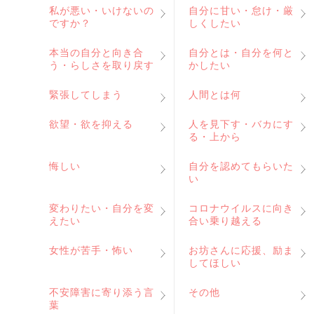
私が悪い・いけないの
自分に甘い・怠け・厳
ですか？
しくしたい
本当の自分と向き合
自分とは・自分を何と
う・らしさを取り戻す
かしたい
緊張してしまう
人間とは何
欲望・欲を抑える
人を見下す・バカにす
る・上から
悔しい
自分を認めてもらいた
い
変わりたい・自分を変
コロナウイルスに向き
えたい
合い乗り越える
女性が苦手・怖い
お坊さんに応援、励ま
してほしい
不安障害に寄り添う言
その他
葉