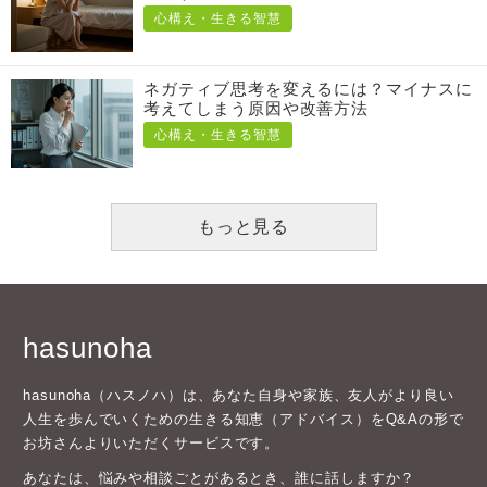
心構え・生きる智慧
ネガティブ思考を変えるには？マイナスに
考えてしまう原因や改善方法
心構え・生きる智慧
もっと見る
hasunoha
hasunoha（ハスノハ）は、あなた自身や家族、友人がより良い
人生を歩んでいくための生きる知恵（アドバイス）をQ&Aの形で
お坊さんよりいただくサービスです。
あなたは、悩みや相談ごとがあるとき、誰に話しますか？