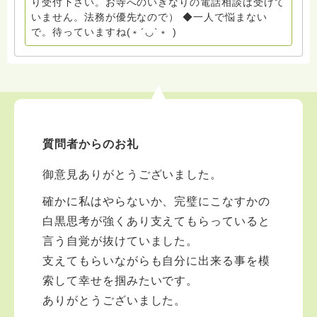
り受付下さい。お寺へのいきなりの電話相談は受けて
たとともに。南無阿弥陀仏 ここでは、宗旨を問いませ
いません。法務が優先なので） ◆一人で悩まない
ん。 まずは、ひとりで抱え込まないで。 来寺お問い合
で。待っていますね(﹡´◡`﹡ )
わせは⬇️こちらから miehimeyo@gmail.com ※時間を割
いて、あなたに向き合っています。 ですので、過去の
質問へのお返事がない方には、応えていません。お礼回
答がある方を優先しています。 懇志応援も宜しくお願
いします。 ※個別相談は、hasunohaオンライン相談よ
り受け付けています。お寺への いきなりの電話相談は
受け付けておりません。また夜中や早朝の電話もご遠慮
質問者からのお礼
ください。 法務を優先させてください。
御意見ありがとうございました。
確かに私はやらないか、完璧にこなすかの
白黒思考が強くあり支えてもらっていると
言う自覚が抜けていました。
支えてもらいながらも自分に出来る事を模
索して幸せを掴みたいです。
ありがとうございました。