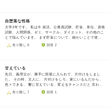
事できていたのですが、どうしても気が緩んでしまい会社の
てしまいます。
す。 「貰ったら返さなければ」という感覚になり、感謝の
パソコンを使って動画サイトなどを見てサボってしまいま
気持ちからのお返しができません。そして次は気持ちがない
す。 これは学生のころから、１人きりの環境になるとすぐ
ことを指摘される…の繰り返しです。本音ではあげたらあげ
にサボる癖がついてしまっています。 １人きりでも仕事モ
っぱなし、もらったらもらいっぱなしの関係が楽だな、と思
自堕落な性格
ードに切り替えられる考え方などありますでしょうか。 ご
っていてそれが消えません。 あとは、誕生日会をしてもら
意見よろしくお願いします
大学3年です。 私は今 就活、公務員試験、貯金、単位、資格
い、場を盛り上げる為に無茶をしてお酒を飲み、潰れて周り
試験、人間関係、ゼミ、サークル、ダイエット、その他のこ
に心配をかけてしまいました。次の日も二日酔いで身体が辛
とで悩んでいます。 まず貯金について、細かいことで使い
く、介抱してくれた方々には、体調が良くなった夕方に御礼
込んでしまい、今年中に単発バイトで22万を稼がないといけ
有り難し 8
回答 2
の連絡を入れたのですが、それも「心配してくれた人への誠
ません。 公務員試験について、2月から講義が始まってます
意がない」と陰で言われる始末…。周りからの自分の評価が
が、一つも追いついていません。 単位について、卒業に必
下がっていくのがわかります。それでも自分の身体を大切に
要な単位が足りるかかなり危険な状態です。 資格試験につ
したいと訴える自分がいます。 これは世の中の常識で、私
いて、2週間切ってますが4割ほどしか内容が終わっていませ
の考えが甘く幼いのだ！と自分を叱咤する私と 自分の気持
甘えている
ん。 人間関係について、大学に友人は一人もいません。 就
ちを優先したい私の葛藤。 こんな苦しい人間関係全て捨て
活について、現段階で企業研究もテスト対策も面接練習も何
先日、義理父が、勝手に部屋に入られて、片付けをしまし
てしまいたい！と思う私と みんな私を大切にしてくれてる
もできていません。 私はADHDを持っています。そのせいか
た。 その時、主人に、 片付けをしろ、家にいるんだから、
のにそんなことしちゃダメ！と思う私の葛藤。 常に自分の
自己管理がすごく苦手で衝動的で集中力もありません。その
色々できる、 鬱に甘えている、変えるチャンスだと 言われ
中で何かしら葛藤していて疲れてしまいました。 どんどん
上、常に懸案が多すぎて、心がうわついてしまい、何もまと
ました。 一歩踏み出すのは、大変怖いです。 片付けは、小
有り難し 7
回答 1
関係性が悪くなっていくのを感じています。でもどうしても
もにできません。 もうどうしていいのかわからなくて泣き
さい頃から、苦手です。 また、誰かに怒られるか、すぐに
自分の思いを大切にしたい。これはわがままで未熟な考えな
そうです。 自業自得ですし、人に話したところでなんの解
不安になります。
のでしょうか。
決にもならないことはわかっています。 ですが、本当に限
界で、何にも向き合いたくなくて、今はスマホばかり見てい