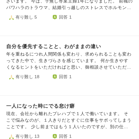
ざいます。 今は、子無し専業主婦1年になりました。 前職の
パワハラのトラウマ、結婚引っ越しのストレスでホルモンバ
ランスが崩れ、生理前になると勝手に涙が出て、寝てばかり
有り難し 5
回答 1
いて死にたくなります。 主人は専業主婦でも、働いていて
もどっちでも良いと言っています。どちらかというと、早く
子供が欲しいと言っています。 しかし、私は働いていない
期間のブランクが不安です。妊活に専念しても授かるかどう
自分を優先することと、わがままの違い
かもわかりません。 主人には内緒で、今年の前半には心理
セラピーに通っていました。前職のパワハラのトラウマを乗
年を重ねるにつれ人間関係も変わり、求められることも変わ
り越えるためです。 それを終えてから、今は就職相談に通
ってきた中で、生きづらさを感じています。 何か生きやす
っています。志望動機や履歴書作成、面接の練習をしていま
くなるヒントをいただければと思い、御相談させていただき
す。希望はパートですが、自分に自信がなく、何度も何度も
ました。ご回答いただけると幸いです。 最近は人間性の高
有り難し 18
回答 1
相談員さんに確認しながらやっています。 で、いざ希望の
い方たちと関わることが多く、自分のレベルの低さに自己否
職場の求人が出ていて応募しようと思うと、本当に働けるの
定をする日々です。自己成長が必要だと思い、学ぶ姿勢で相
か？私なんか、応募しちゃダメだろう…と、不安になり、応
手の話を聞かせていただいたり、尊敬する方の考え方や行い
募できません。 心理セラピーにも通って、就職相談にも通
ができるように努力をしておりますが、中々身に付かず、逆
って履歴書作成や志望動機、面接練習もしたのに最後の一歩
一人になった時にでる怠け癖
に、今のままでは人が離れていってしまう。という強迫観念
が怖いです。 このまま働かず、妊活に専念しようかと甘え
にしばられ、自分を追いつめている感じがして苦しいです。
現在、会社から離れたプレハブで１人で働いています。 そ
た考えもあります。 でも、ブランクが伸びると余計に働く
具体的に悩んでいることは、 あなたは貰ってばかりで与え
こで悩みなのが、１人きりだとすぐに仕事をサボってしまう
のが怖くなるんじゃないかと不安です。 どうしたらいいか
ない、との指摘をもらいます。例えば、食べるものを頂い
ことです。 少し前まではもう１人いたのですが、別の仕事
わかりません。 就職相談にのってくれている相談員さんに
て、その時はありがとうと言って受け取りますが、後日の報
で離れてしまいました。 それからしばらくは、１人でも仕
有り難し 13
回答 1
も申し訳なく、私は死んだ方がいいんじゃないのかとも思っ
告(食べた感想等、相手を気遣う言葉)がないことへの指摘で