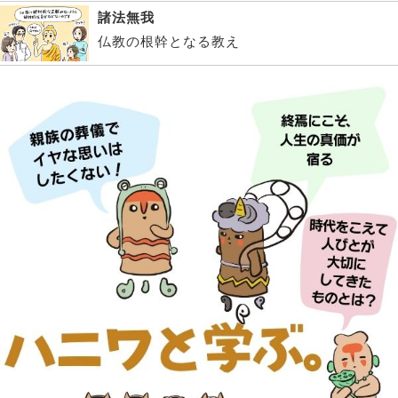
諸法無我
仏教の根幹となる教え