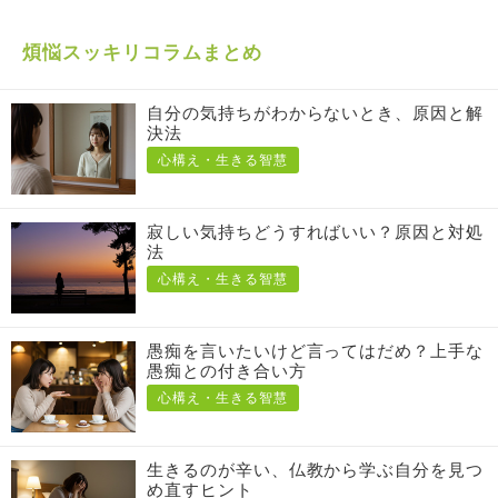
煩悩スッキリコラムまとめ
自分の気持ちがわからないとき、原因と解
決法
心構え・生きる智慧
寂しい気持ちどうすればいい？原因と対処
法
心構え・生きる智慧
愚痴を言いたいけど言ってはだめ？上手な
愚痴との付き合い方
心構え・生きる智慧
生きるのが辛い、仏教から学ぶ自分を見つ
め直すヒント