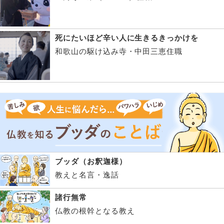
死にたいほど辛い人に生きるきっかけを
和歌山の駆け込み寺・中田三恵住職
ブッダ（お釈迦様）
教えと名言・逸話
諸行無常
仏教の根幹となる教え