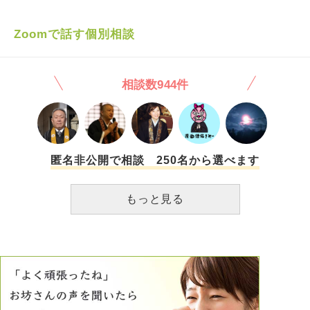
た」「親がこの学校がいいよと言った」という様にあまり自
分の意思をもたずに進学を決めました。また長年習い事をや
ってきたのですが未だに親が勧めてきたから続けていたとい
Zoomで話す個別相談
う考えが抜けません。またそれに加えて向上心が私には全く
ありません、競争意識なども低いです。これまでなあなあに
生きてこれてしまったためこれからの人生に不安がありま
相談数944件
す。 最後の三日坊主ですが物事が全く続かないのです。ダ
イエットやトレーニングだけでなく、楽しいと思ったゲーム
や物事でさえ三日前後でやめてしまうのです。よく、できる
目標から立てていこうというのを目にするのですがそれすら
私には出来ません、出来た試しがないのです。紙に書いた
り、スマホにメモをしてもそれが続かないのです。 私は現
匿名非公開で相談 250名から選べます
在学生ですがこのような性格、性質でこれから社会に出ると
考えると不安しかありません。学生のうちに改善したいので
もっと見る
すがどうしようも無い状況をどう治せばよいのでしょうか。
拙い文章、並びに長くなってしまい申し訳ございません、何
卒よろしくお願いいたします。