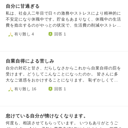
す。 もちろんお給料も下がるので生活も苦しくなります。
自分に甘過ぎる
お給料をみて来月は頑張ろうと思ってもどうしても頑張れま
せん。 そんな自分が嫌で変わりたくて、でも変われなくて
私は、社会人二年目で日々の激務やストレスにより精神的に
つらいです。
不安定になり休職中です。貯金もあまりなく、休職中の生活
費を捻出するのがやっとの状況で、生活費の削減やストレス
緩和のために実家へ帰省しました。 帰省後はかなり精神的
有り難し 4
回答 1
にも落ち着き、毎日笑って過ごすことが出来ていましたが、
好きなYouTuberのイベント事で、お金が無いにも関わらず
たくさんのお金を衝動的に使ってしまいました。 家族にも
なんでそんなに無駄使いしたのかと呆れられ、私自身やって
自業自得による苦しみ
しまったことへの罪悪感で胸がいっぱいになっています。
その影響か、休職する選択をしたことにも自身の甘えだった
自分の対応と甘さ、だらしなさからこれから自業自得の罰を
のでは無いかと改めて考え精神的に憂鬱な気持ちになってき
受けます。どうしてこんなことになったのか。 皆さんに多
ています。 以前から時折もっと頑張れたのでは無いか、も
大なご迷惑をおかけすることになります。 恥ずかしくて、
っと辛い環境で働いている人もいるのに私だけ毎日のうのう
いきていけません。家族にも恥をかかせます。自分もバッシ
有り難し 16
回答 1
と食べて寝てを繰り返していて良いのだろうか、と落ち込む
ングを受けます。 そうなる前に死んでしまいたいです。 自
ことがあり、その度に自分はどうしようもないクズで死んだ
分でおかした罪の償いを死んでお詫びしたいのです。 この
方がいいとすら思います。 妹たちに落ち込んだ情けない姿
先、何の希望もありません。生きていても罰を受けることに
は見せたくないですが、気持ちが一度落ち込むとしばらく立
なると思います。
ち直れず辛いです。 精神的に落ち込んだ際の立ち直り方、
怠けている自分が情けなくなります。
考え方の変え方をお聞きしたく思います。こんなくだらない
何度も、相談させてもらっています。 いつもありがとうご
質問で大変恐縮ですが、どうかよろしくお願いいたします。