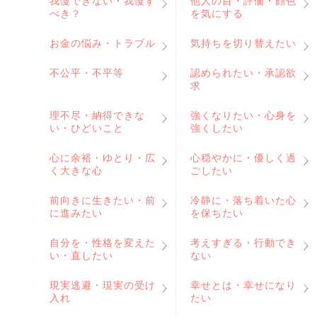
我慢できない・我慢す
他人の目・評価・顔色
べき？
を気にする
お金の悩み・トラブル
気持ちを切り替えたい
不公平・不平等
認められたい・承認欲
求
理不尽・納得できな
強くなりたい・心身を
い・ひどいこと
強くしたい
心に余裕・ゆとり・広
心穏やかに・優しく過
く大きな心
ごしたい
前向きに生きたい・前
冷静に・落ち着いた心
に進みたい
を保ちたい
自分を・性格を変えた
考えすぎる・行動でき
い・直したい
ない
現実逃避・現実の受け
幸せとは・幸せになり
入れ
たい