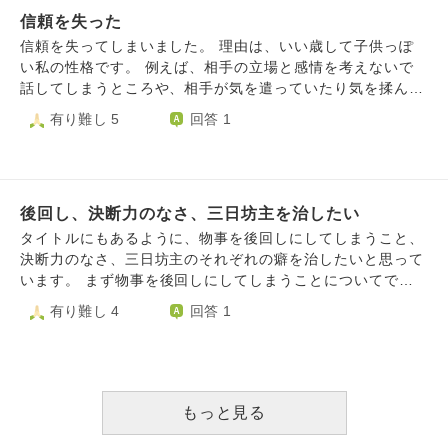
ます。 あまりに情けなくて、涙も出てきますし、頭も胃も
信頼を失った
痛くなってきました。 どうすれば事を整理してすべてに向
信頼を失ってしまいました。 理由は、いい歳して子供っぽ
き合えるようになるのでしょうか。 お叱りでも結構ですの
い私の性格です。 例えば、相手の立場と感情を考えないで
で、何かしらご意見をいただけますと幸です よろしくお願
話してしまうところや、相手が気を遣っていたり気を揉んで
いいたします
いることが全然想像できないところです。 信頼回復のため
有り難し 5
回答 1
に自分の子供っぽい癖、甘えてしまう部分を治したいです。
アドバイスをいただけませんでしょうか。
後回し、決断力のなさ、三日坊主を治したい
タイトルにもあるように、物事を後回しにしてしまうこと、
決断力のなさ、三日坊主のそれぞれの癖を治したいと思って
います。 まず物事を後回しにしてしまうことについてで
す。私が最も問題だと思っているのが"やらなければいけな
有り難し 4
回答 1
いこと"を後回しにしてしまうことです。例えば、提出しな
ければいけない課題や書類をギリギリまでためてしまうとい
ったことなのですが、厄介なことに遊びなどの楽しい物事に
関しては率先して進めてしまいます。後回しもとい嫌なこと
から逃げてしまう癖を治したいです。 次に決断力のなさに
もっと見る
ついてです。受験などで「先生に言われたからここに進学し