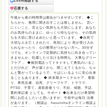
ターミナルケア、看取り、グリーフケア、希死念慮、自
Zoom相談する
死、産前産後うつ、育児、DV、デートDV、トラウマ、
応援する
PTSD、傾聴トレーナー、手話、要約筆記、行政相談
員、女性支援員、小学校 中学校支援員としても、ケア
午後から夜の時間帯は都合がつきやすいです。 ◆こ
サポートをしています。 ◆一般社団法人『グリーフケア
ちらから、無理に聞き出すことは致しません。 言い
ともしび』理事長 【ともしび遺族会】運営 毎月 第１
にくいこと、言えない気持ちも大切にします。あなた
金・昼夜2回開催（大阪駅前第3ビル） 14：00〜，18：
のお気持ちのままに、ゆっくり待ちながら、その気持
00〜 お問い合わせ申込⬇️こちらから
ちを大切に受け止めたいと思っています。 ◆自死で
griefcare.tomoshibi@icloud.com ＊この活動は皆さま
大切な人を亡くされたり、死別により 死が受け入れ
のご支援により支えられております。ご協力をよろしく
られなかったり、心の整理がつかない方へ。30分ず
お願いします。 ゆうちょ銀行 口座番号 普通408-
つでも、オンラインで定期的に気持ちに向き合ってい
6452769 一般社団法人グリーフケアともしび ◆『ビハ
きませんか。吐露したり泣ける時間も、大事なグリー
ーラサロン おしゃべりカフェひだまり』 ビハーラ和歌
フケア 。 ◆個別電話ってドキドキして勇気のいるこ
山代表 居場所運営 問い合わせ申込⬇️こちらから
とだけれど、声が届くから、聞こえてくるから、ちゃ
griefcare.tomoshibi@icloud.com ◆GEはしもとサピュ
んと繋がっているようで、そばにいるように安心出来
イエ 所属 （Gender Equity 誰もが自分らしく生きるこ
ることもあります。 ◆ 終末期ターミナルケア、看取
とができる社会をめざして）DV・女性支援 ◆認定NPO
り、希死念慮、自死、グリーフケア、トラウマ、
京都自死自殺相談センターSotto 元グリーフサポート委
PTSD、子育て、産前産後うつ、不妊、傾聴、手話、
員長（2018〜2024） ◆保育士.幼稚園教諭.小学校教諭.
要約筆記者 としても、サポート ◆出来るだけ希望時
レクリエーションインストラクター.中学校DV授業 10年
間にお応えしたいと思いますが、午前中は毎日 法務
間 保育 教育の現場で 総主任として勤めた経験も生かし
があります。 （相談は、hasunohaオンライン相談よ
つつ、お話できることがあれば 幸いです。 いつも あな