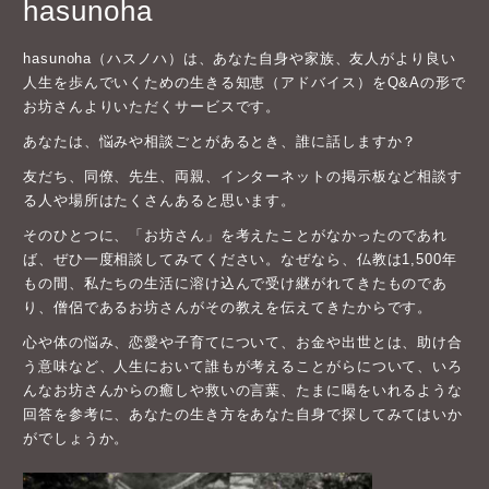
hasunoha
hasunoha（ハスノハ）は、あなた自身や家族、友人がより良い
人生を歩んでいくための生きる知恵（アドバイス）をQ&Aの形で
お坊さんよりいただくサービスです。
あなたは、悩みや相談ごとがあるとき、誰に話しますか？
友だち、同僚、先生、両親、インターネットの掲示板など相談す
る人や場所はたくさんあると思います。
そのひとつに、「お坊さん」を考えたことがなかったのであれ
ば、ぜひ一度相談してみてください。なぜなら、仏教は1,500年
もの間、私たちの生活に溶け込んで受け継がれてきたものであ
り、僧侶であるお坊さんがその教えを伝えてきたからです。
心や体の悩み、恋愛や子育てについて、お金や出世とは、助け合
う意味など、人生において誰もが考えることがらについて、いろ
んなお坊さんからの癒しや救いの言葉、たまに喝をいれるような
回答を参考に、あなたの生き方をあなた自身で探してみてはいか
がでしょうか。