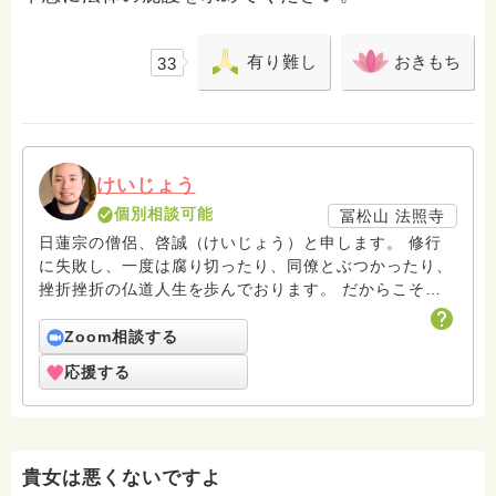
有り難し
おきもち
33
けいじょう
個別相談可能
冨松山 法照寺
日蓮宗の僧侶、啓誠（けいじょう）と申します。 修行
に失敗し、一度は腐り切ったり、同僚とぶつかったり、
挫折挫折の仏道人生を歩んでおります。 だからこそわ
かる、答えられることがきっとあると思ってHasunoha
に戻ってまいりました。 精一杯、皆様のお役に立てる
Zoom相談する
よう頑張ります。
応援する
貴女は悪くないですよ