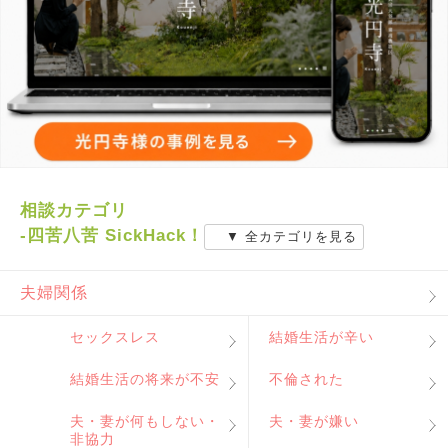
相談カテゴリ
-四苦八苦 SickHack！
▼ 全カテゴリを見る
夫婦関係
セックスレス
結婚生活が辛い
結婚生活の将来が不安
不倫された
夫・妻が何もしない・
夫・妻が嫌い
非協力