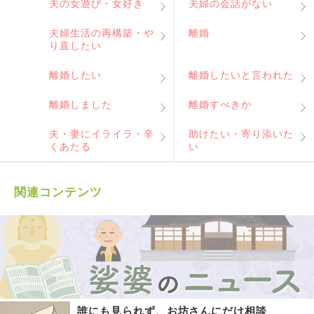
夫の女遊び・女好き
夫婦の会話がない
夫婦生活の再構築・や
離婚
り直したい
離婚したい
離婚したいと言われた
離婚しました
離婚すべきか
夫・妻にイライラ・辛
助けたい・寄り添いた
くあたる
い
関連コンテンツ
誰にも見られず、お坊さんにだけ相談