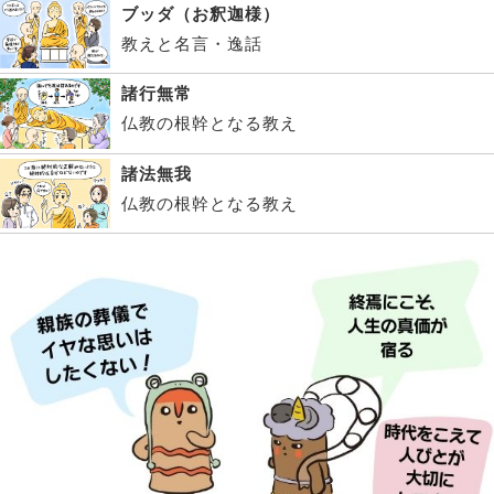
ブッダ（お釈迦様）
教えと名言・逸話
諸行無常
仏教の根幹となる教え
諸法無我
仏教の根幹となる教え