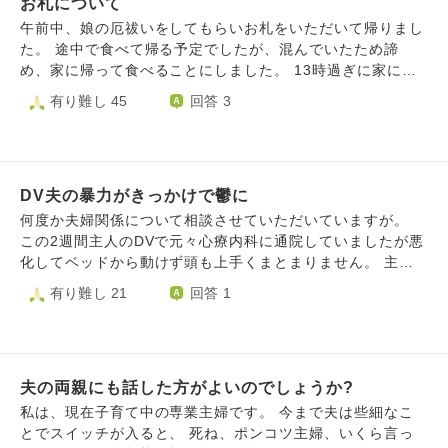
お札について
たのがDVの元夫でした。 おそらく自己啓発本のおかげで私
思います。 文章下手でごめんなさい。
の心は穏やかになり、優しさや素直さが生まれた結果、目を
午前中、娘の厄祓いをしてもらいお札をいただいて帰りまし
つけられたのだと思います。 （自己啓発本が悪いわけでは
た。 途中で食べて帰る予定でしたが、混んでいたため諦
なくその時は本当に救われました） このことから、今後ど
め、家に帰って食べることにしました。 13時過ぎに家に着
うやって、どんな心持ちで前を向いたらいいのかわからなく
き、朝も食べていなかった為、お腹が空いており、先に昼ご
有り難し 45
回答 3
なってしまいました。 幸せを見つけ、穏やかになってしま
はんの準備をしていたところ、夫が「お札を壁に貼るのが先
うと、またそういう人が寄ってきてしまうのでは… と思っ
だ！」と怒鳴りました。うちは神棚を置いていないので壁に
てしまいます。 どんな心でいたら、健全な人と出会い、健
貼るよう記載がありました。 粗末に扱ったわけではなく、
全な関係が築けるのでしょうか。
後からちゃんとするつもりでしたが、胸ぐらを掴み投げ飛ば
DV夫の暴力がきっかけで鬱に
されました。 夫の言ってることはまちがってないですが、
そんなことくらいで神様は怒らないだろうし、怒鳴ってまで
何度か夫婦関係について相談させていただいていますが。
言うことなのか理解できません。 夫も、先にご飯の準備を
この2週間主人のDVで元々心療内科に通院していましたが悪
する私の行動に理解できないと思います。 私の実家は信仰
化してベッドから動けず頭も上手くまとまりません。 主人
心があまりなく、家に神棚もないですし、神様に毎日手を合
はカウンセリングに行くと言ってくれていますが、会話して
有り難し 21
回答 1
わせる家ではありません。そういう習慣がないのも、夫から
いると私も悪い。暴力をふるうのはお前のせいだからだ、お
すると普通ではないようです。
前もカウンセリングを受けろなどと言っていて話もコロコロ
変わるので2人で会話していると頭がおかしくなりそうで
す。 カウンセリングを受けるのはいいとしても今は本当に
夫の両親にも話した方がよいのでしょうか?
体調が悪いと伝えて、ある程度落ち着いてからにして欲しい
と伝えているのですが、普通に見える！俺も体調悪いしと言
私は、現在子育て中の専業主婦です。 今まで夫は些細なこ
って話が通じないです。 ずっと誰にも相談していませんで
とでスイッチが入ると、 死ね、ポンコツ主婦、いくら言っ