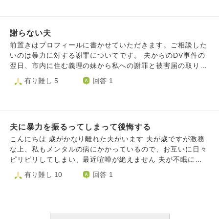
に気がつき、自分のDVの原因に気がつき、自分自身が変容
と、話しづらいです。ですが、ご両親には話しといた方がよ
できた部分を手紙にして妻に渡したかったのですが、受け取
いのでしょうか?私の両親には話し、暴言は辞めなさい。と
りを拒否されました。 妻の離婚の意思は固く、受け入れな
話してくれました。 主人は、暴言はもうしません。と話し
謝らない夫
いといけません。また、妻は私と子供の面会交流もさせたく
たもののまた繰り返しです。 私はうつ病で、本格的にはま
ないと言っています。 私のDVの原因は、半分は私が父親か
前置きはプロフィールに書かせていただきます。ご相談した
だ行動できてないですが、こちらで教えていただいたところ
ら受けたDVが影響しており、そのことに気づいてからは、
いのは暴力に対する謝罪についてです。 夫からのDV事件の
や、区役所で相談をしています。 長い文章ですが、読んで
親に責任転嫁しているのかもしれませんが、父親と会うのが
翌日、市内に住む義理の妹から私への謝罪と被害届の取り下
くださりありがとうございます。
怖くなり、父親との接触を遮断しています。 最愛の母親
げ願いのため電話をもらいました。そして義母と私の両親に
有り難し 5
回答 1
も、病気を患い、もうあまり長くないです。 私は、これま
実家まできて謝罪にきたそうです。その時私は娘を両親に預
で家族だけに依存して生きてきて、家族が自分の人生で全て
け怪我の通院中でした。 喧嘩は時々しましたが信じていた
であったため、毎日本当に辛く、寂しく何をやっても楽しく
夫に裏切られたショックと怪我(全治1ヶ月の骨折)で精神的
ありません。 家族へのDVは認識していましたが、こんなこ
にいまだにトラウマになっています。 事件から今まで、上
とになるまで気づかなかった自分が本当に情けないです。
夫に暴力を振るってしまって後悔する
記以外で私に直接、夫本人はもちろん、義母や他の親族から
半年経てば楽になると言われてましたが、あまり変化なく、
も謝罪の言葉は一切ありません。 相手の弁護士からの書面
こんにちは 歳がかなり離れた夫がいます 夫が歳ですが激務
いつも死にたいと思っています。 仕事は何とか続けていま
では、原因は「男性更年期症状と抑うつで夫婦関係に溝が生
な上、私もメンタルの病にかかっているので、お互いに日々
すが、養育費を負担しながらですし、もう一度結婚をし、子
じ結果傷害事件に発展、夫の責任によらない事情も大きく影
ピリピリしてしまい、最近喧嘩が絶えません 夫が不眠に悩
供を持つことも難しいです。 今アラフィフで、何の楽しみ
響」などと書いてあり、やむ負えない暴力は容認する人なん
んでいるので、私が懸命に不眠対策を調べて実践してみて、
有り難し 10
回答 1
も見出せません。家にいるのが辛いので、酒に浸るか休日は
だろうとますます落ち込み嫌気がしました。 しかし今後慰
よくはなっていっています 夫の事は大好きで大切で守りた
意味もなく散歩したりです。 声のかけようもないと思いま
謝料(減額・分割払いを求めている)、養育費の支払い、面会
いと思っています しかし、夫が私に依存気味で一緒に行動
すが、救われたいです。助けて欲しいです。 毎日、本当に
交流も月一程度と求めてきている、子供がいつか会いたいと
をともにしないと寝付けないので、夜に友人と外食しても、
辛いです。
言った時のため等、完全に縁は切れないことを考えるとこの
夫は「早く帰って明日に備えなければ」と焦ります 私は夫