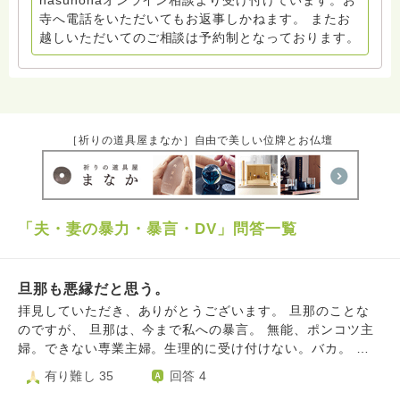
hasunohaオンライン相談より受け付けています。お
がんばりましょ！
寺へ電話をいただいてもお返事しかねます。 またお
越しいただいてのご相談は予約制となっております。
［祈りの道具屋まなか］自由で美しい位牌とお仏壇
「夫・妻の暴力・暴言・DV」問答一覧
旦那も悪縁だと思う。
拝見していただき、ありがとうございます。 旦那のことな
のですが、 旦那は、今まで私への暴言。 無能、ポンコツ主
婦。できない専業主婦。生理的に受け付けない。バカ。 う
るせー！学習しろ。早く寝かせろよ！ 俺のせいかよ。な
有り難し 35
回答 4
ど、、 暴力。服やキャミソールを破く、子供用のイスを投