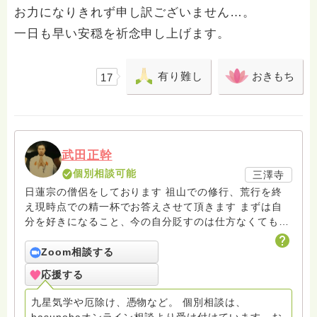
お力になりきれず申し訳ございません…。
一日も早い安穏を祈念申し上げます。
有り難し
おきもち
17
武田正幹
個別相談可能
三澤寺
日蓮宗の僧侶をしております 祖山での修行、荒行を終
え現時点での精一杯でお答えさせて頂きます まずは自
分を好きになること、今の自分貶すのは仕方なくても今
までの自分は認めてあげること 人生はピンポイントで
見ると悲劇だけど、大局的にみると喜劇であるbyチャッ
Zoom相談する
プリン 迷う時を凡夫と名付け悟る時をば仏と名付く 皆
応援する
様のお悩みを一緒に考え少しでも悩みの手助けをできた
ら幸いです お寺に興味がある、個人的な相談が…とあ
九星気学や厄除け、憑物など。 個別相談は、
りましたら遠慮なくご連絡下さい 一緒に頭をひねって