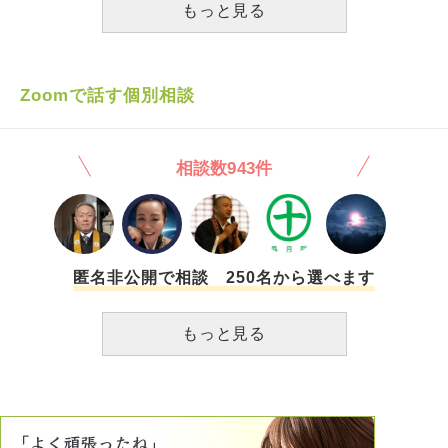
まま謝罪の言葉もない状態で、新たな関係を築けるのか不安
のためならばと合わせてお先に失礼してますが、まだまだ遊
もっと見る
です。 子供がいるのでなるべく円満に、とは思いますが、
びたい盛りなので寂しいです（子供もいませんし） 最近
直接の謝罪の言葉にこだわる自分はおかしいですか？ 今後
は、このように夫が「自分中心を当たり前」としているの
離婚協議を進めるにあたって、自分の気持ちの落とし所への
で、「僕の明日の仕事のことを考えてくれよ」と責めるよう
アドバイスをいただけたら幸いです。 よろしくお願いいた
に、私が加害者のような感じで繰り返し文句を言って来ます
Zoomで話す個別相談
します。
私も仕事をしているのですが、夫が家事能力もなく激務なの
で、ほとんど担ってますが、どうしても出来ない時もありま
す 夫はたまにお皿とお風呂を洗うくらいです 料理はしてま
相談数943件
せん ですが、外ではドヤ顔で「僕も家事をしている」と言
います 私が友人宅にお邪魔した時、友人がかなりお酒でつ
ぶれていたので、お皿をかわりに洗いました。もう帰って寝
なければいけない時間。夫はみんなの前で「うちでは君はお
皿は洗わないのに」と言いながら睨みつけて来たので、仲間
が間に入って帰宅しましたが、帰宅後、私は激怒して夫を殴
匿名非公開で相談 250名から選べます
り続けてしまいました 他にも夫が何かに激昂した時、私も
言い返しますが、私から手が出てしまうんです、 本当にあ
もっと見る
とから後悔してしまいます 私は父母から教育と称してよく
殴られてたので、今度がたまってたフラストレーションの矛
先を夫に向けて殴ってしまうのでしょう 夫に私から謝り、
仲直りしますが、あまりに頻度が多いので、 ・私がどうい
う気持ちでコントロールできたら良いか ・夫と円満に暮ら
すため アドバイスをお願いしたいです 宜しくお願い致しま