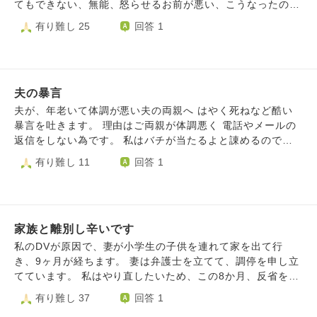
したが、父に連絡をとり主人と代わり話してもらいましたが
てもできない、無能、怒らせるお前が悪い、こうなったのは
イマイチ主人が理解したのか不明です。義母にも現状を伝え
お前のせいだ、生理的に受け付けない、 バカ、料理を美味
有り難し 25
回答 1
ましたが、要約すると「あなたが何とかうまいことやっ
しいと思ったことがない。 私が謝れば、学習しろ！離婚し
て〜」といった様子でそれにもショックを受けて義両親と話
よう。 など言われ、、 妊娠中は、歩くのが遅いとも言われ
すのもしんどい状況になってしまいました。 てっきり、主
ました。 枕を外に投げ捨てられ、玄関に私のスリッパを投
人を叱ってくれるものだと思っていましたがそれを望むのは
げられ、私のカバンをひっくりかえされ、机を蹴り飛ばした
私がおかしいのでしょうか？ 現在は主人とはほぼ会話な
夫の暴言
り、ゴミ箱を蹴り飛ばし、おもちゃ箱の蓋を投げ破損させた
し。やりとりはLINEたまに主人から買い物のことなどで話
り、自分の箸を真っ二つに折ったり、こども用の椅子を投げ
夫が、年老いて体調が悪い夫の両親へ はやく死ねなど酷い
しかけられる。私はベッドから動けず洗濯など主人がやって
られ、私の腰に当たりアザができたり、 服を破られ、食器
暴言を吐きます。 理由はご両親が体調悪く 電話やメールの
います。 主人の考えていることがわかりません、離婚だ！
を割られたり、食べてる途中の料理を捨てたり、、しまし
返信をしない為です。 私はバチが当たるよと諌めるのです
と言ったりごめんと泣いてみたり。 数分の間に感情が変わ
た。 私も育児や家事に追われ、心の余裕がなく良い方がキ
が 全然響きません。 傷つくご両親をみるのが辛いです
有り難し 11
回答 1
るので何が本音なのか分からないです。 行政などには相談
ツくなったり、椅子を投げられ腰に当たったときは、ものす
済で、お互い実家には遠方で帰れません。私は今後、どうし
ごく痛くて、思わず主人をたたいてしまいました。こどもが
たら良いのでしょうか？また、主人や義母の対応は普通なの
居る前でしたので、私も反省しなくてはならないところはあ
ですか？これも分からなくなってきました。
ります。なんだかもう、主人の顔見てもおはよう。お帰りも
何も話したくありません。 今は、ほぼ会話なし。主人はた
家族と離別し辛いです
まに家出をしています。 SNSは、一部のアカウントは既読
私のDVが原因で、妻が小学生の子供を連れて家を出て行
になっていないので、ブロックされてるかもしれないです。
き、9ヶ月が経ちます。 妻は弁護士を立てて、調停を申し立
もうひとつのアカウントは、たまに返事が帰ってきます。
てています。 私はやり直したいため、この8か月、反省を繰
このことは、主人のご両親に話したことはありません。主人
り返し、通院や自助グループへの参加などできる事は全てや
有り難し 37
回答 1
からも話してないようです。 主人の母親は、精神的に疲労
りました。そこで、本当にひどい事をしてしまっていたこと
がたまっていた時期があるようなので、母親の負担を考える