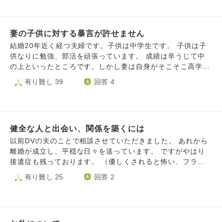
げつける。（私の腰に当たった）物を蹴飛ばす。物を投げて
壊す。など、、 を月に1，2回は繰り返してきました。 やめ
て…と伝えて、謝られても繰り返してきました。 その他に
妻の子供に対する暴言が許せません
も、掃除ができてない。洗濯機の中蓋が閉まってる。カーテ
ンが閉まってない。 食器これじゃぁ、乾かないと言われた
結婚20年近く経つ夫婦です。子供は中学生です。 子供は子
り、 食器洗いや、野菜のきり方が遅い。とバカにしてきた
供なりに勉強、部活を頑張っています。 成績は辛うじて中
り、洗濯物の干し方をなおしてきたり… 生活費（現金）を
の上といったところです。しかし妻は自身がそこそこ高学歴
ポストに入れたり、床に置いたり、 扉の隙間から渡してき
だったこともあり、少しでも成績が悪い科目があると異常な
有り難し 39
回答 4
たり、されました。 生活費は、2週間で約2万円でした。 そ
程子供に対する態度が悪くなります。 あくまで私（夫）個
んなある日、旦那は子供にも何も説明せず、勝手に出て行き
人の感覚ですが、言葉の暴力と言えるぐらいの勢いです。
ました。話し合いでは、家賃や光熱費、食費など支払うと言
例えば「お前は頑張れない人間だ！」の様な言葉です。具体
っていたのに、 離婚調停書が勝手に送られて、私がうつ病
的な「指導」ではなく、人格否定に近い様な言葉です。 私
だから、性格の不一致など、身勝手な理由と、旦那側の弁護
健全な人と出会い、関係を築くには
は子供に対する「指導」は必要と思っています。しかし妻の
士から、4月5月は生活費を支払わない。それ以降は支払う予
言葉はその範囲に収まるものとは思えません。繰り返しにな
以前DVの夫のことで相談させていただきました。 あれから
定。という手紙が、届きました。でも、食費などはいまだ
りますが言葉の暴力と思っています。 何度もそういう言い
離婚が成立し、平穏な日々を送っています。 ですがやはり
に、振り込まれていません。もしかしたら、家賃とか支払っ
方は止めるように話はしているのですが、全く改善されませ
後遺症も残っております。 （優しくされると怖い、フラッ
てるから、振り込まれないのかもしれないです。離婚調停
ん。子供が委縮してしまい学習に集中できず、悪循環に陥っ
シュバックで吐き気に襲われるなど） それは仕方ないこと
有り難し 25
回答 2
は、一度取り下げてもらい、今、婚姻費用の申し立てをして
ている様にしか思えません。 改善されない状況に疲れ切っ
ですし時間が解決すると思ってはいます。 過去に職場での
います。 離婚の調停も再度していく予定です。 弁護士もつ
ています。何か良い考えがあれば教えてください。
いじめや失恋したときに「日々の小さな幸せを見つける」と
けています。 私は、うつ病をかかえながら、仕事をして、
いうような自己啓発本を読み実践した結果、とても前向きに
仕事の給与と貯金で生活しています。 もう、不安で苦しく
なり仕事も順調に運ぶようになりましたが、そんな中出会っ
て… 無責任な旦那を本当に許せないです。 旦那も悪縁だと