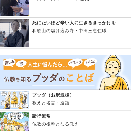
死にたいほど辛い人に生きるきっかけを
和歌山の駆け込み寺・中田三恵住職
ブッダ（お釈迦様）
教えと名言・逸話
諸行無常
仏教の根幹となる教え