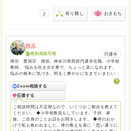
有り難し
おきもち
2
邦元
個別相談可能
円通寺
禅宗 曹洞宗 僧侶。神奈川県西部円通寺住職。小学校
教師。 悩みを吐き出す事で、ちょっと楽になれます。
悩みの根本に気づき、明るく爽やかに生きていきたいで
すよね。 私自身、禅との出会いにより救われた一人で
す。皆様に少しでもお伝え出来たらと思います。 人は
Zoom相談する
自分の都合を立てて物事に向き合うところがあります。
応援する
私の回答も期待していたものと違うことがあるかもしれ
ません。その時に素直に聞けるか、回答の内容を否定的
ご相談時間は不定期なので、いくつかご都合を教えて
に聞くかで救われるかどうかが変わります。疑問は出て
ください。 ◆小学校教員もしています。子供、家
くると思います。その時はご相談ください。
族、ご自身のことお話をお聞きします。 ◆禅のおか
げで私も救われました。禅の教えを基に「思い通りに