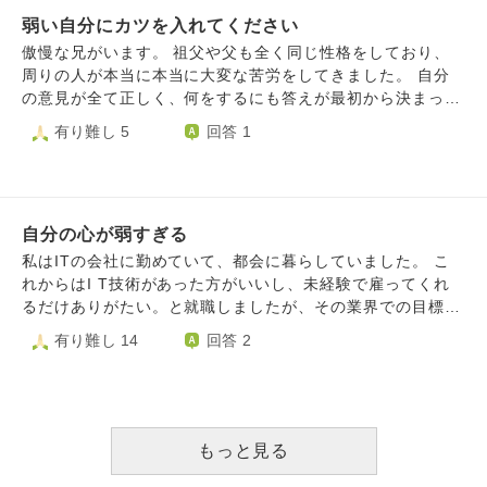
ではありません。 苦しみから逃れたいのです。 どうかこん
にもし優しい親がいたら(私の子にとっては祖父母)、子を可
ったです。 自分がそういう人を引き寄せているんでしょう
な私にご意見をお聞かせください。
弱い自分にカツを入れてください
愛がって貰えたり、一緒に育児したり、金銭的に大変なこと
か。弱っている人に責める言葉は逆効果と 気づかないので
があれば頼ることができたりしたのに… また、友人からそ
傲慢な兄がいます。 祖父や父も全く同じ性格をしており、
しょうか？とても辛いです。
のような話を聞くと、 素直に、良いなあ〜〜〜(涙)と思い、
周りの人が本当に本当に大変な苦労をしてきました。 自分
自分の状況をとても寂しく思ってしまいます。 (だからと言
の意見が全て正しく、何をするにも答えが最初から決まって
って私の親と連絡とることは絶対にありません) 夫は職人
います。誰かがそこを少しでも外れる行動や反対意見を言え
有り難し 5
回答 1
で、週6日仕事ですが、この時期忙しくまた稼ぎ時であると
ば酷い目にあいます。 自分の思い通りにならないとすぐ捨
日曜日も仕事。 この暑い中仕事を頑張ってくれてるのでそ
て鉢になり、そうすることで周りの反応を見ています。 不
れも本当に有難いし帰宅後は子に積極的に関わってくれてい
機嫌を撒き散らし周りをコントロールしていきます。 先日
るのですが、もっと一緒に育児をしたい気持ちや私の甘えた
父が亡くなり、人の相続分まで多く取りたい兄の主張に振り
い気持ちもあり八つ当たりしそうになります。 気持ちを落
自分の心が弱すぎる
回されています。自分の思うように事が進まない事に腹を立
ち着けて、このように感じてることは言ってません。 義父
て、母が泣くまで当たり散らし、その度に遠方に住む私がな
私はITの会社に勤めていて、都会に暮らしていました。 こ
は子どもが苦手、義母はシングルファーザーとなった義兄へ
ぐさめる日々です。 母は環境的に逃げ道がなく、自分を殺
れからはI T技術があった方がいいし、未経験で雇ってくれ
の協力で忙しく頼れる状況でもなく、 行政サービスの産後
して従っていくしかないように感じています。 私は今回ば
るだけありがたい。と就職しましたが、その業界での目標が
ケアは生後4ヶ月までを対象としているのでつい先日から使
かりは兄に反論しました。でも、どんな言葉も兄の心に響い
立てられず、周りについていけないと思い退職しました。
有り難し 14
回答 2
えず。(それまでは泊まりのケアを使わせてもらい本当に助
ていかない感覚があります。 兄には兄の言い分があるのは
ですが無職が耐えられず、アルバイトの面接も受けました
かりました) 母になったのに、子は毎日頑張って生きてるの
わかりますし、しっかり聞いているつもりです。 きっと自
が、落ちて、またITの未経験で雇ってくれる会社に就職しま
に、私は寂しいとか孤独だとか甘えてる自分に呆れつつ、
分に自信がなく、不安や焦りからくる行動だろうと思っては
した。 その会社では自分より能力の高い人が周りにいて事
実際にいわゆるワンオペ育児をしながら、 自分の弱さや過
いるのですが、こちらも疲れ切ってしまいました。 兄にど
務をやらせてもダメだからと、外の仕事になりました。外の
去のフラッシュバックと戦うことに疲れてしまいました。
う対処したら良いのか、また、母や自分の心を守るにはどう
仕事でも何故か萎縮してしまい、ノートを取っていたのです
もっと見る
だからどうということも自分でもよくわからないのですが、
したら良いのかわからなくなってしまいました。 この先も
が毎回内容の記憶がなかったです。 説教を1時間ほどされた
弱音を書かせていただきました、、
ずっと兄に配慮して自分の気持ちを寛大に持っていないとい