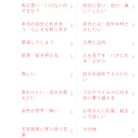
私が悪い・いけないの
自分に甘い・怠け・厳
ですか？
しくしたい
本当の自分と向き合
自分とは・自分を何と
う・らしさを取り戻す
かしたい
緊張してしまう
人間とは何
欲望・欲を抑える
人を見下す・バカにす
る・上から
悔しい
自分を認めてもらいた
い
変わりたい・自分を変
コロナウイルスに向き
えたい
合い乗り越える
女性が苦手・怖い
お坊さんに応援、励ま
してほしい
不安障害に寄り添う言
その他
葉