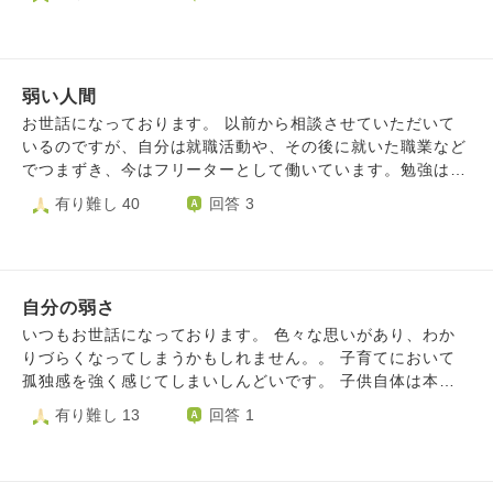
らわせようとしています。 メールを受けて会いに来てくれ
歳の頃から安定剤も手放せませんし、 弱っている時に言わ
た友人は「真面目に真正面からうけるな、受け流したほうが
れたら悲しいことや、して欲しいことが手に取るように分か
いい」とアドバイスしてくれました。 仕事の同僚に自分が
るから。 その間何度も色んな事があって、生活を奪われも
原因で迷惑をかけたと思ったときに謝罪すると、驚かれて別
う１０回ほど踏ん張ってゼロから立て直して頑張ってきまし
に謝るようなことじゃないと笑って言われるので、あまりに
弱い人間
た。 今現在、ひとり親で育てる発達障害の子供が反抗期
もネガティブに考えすぎ、思い込みすぎなのだと自覚はある
で、朝に夕に暴言を吐きます。 周りの会社の人も、以前の
お世話になっております。 以前から相談させていただいて
のです。 自分は何かおかしいのではないか？発達障害、適
私を知っているので 前のあなたはどうしたの？もっと頑張
いるのですが、自分は就職活動や、その後に就いた職業など
応障害、ＨＳＰ、アダルトチルドレンなどではないのかと思
ってたのに 叱責する人ばかりに囲まれ、転居先のため友人
でつまずき、今はフリーターとして働いています。勉強は得
ってしまいます。 現在心療内科に通院していて治療中で
も近くにいません。以前の友人が 良かれと思って喝を入れ
意でしたので、少し良い大学を出ましたが、まともな職歴は
有り難し 40
回答 3
す。 誰かに話を聞いてもらいたい、何か自分に対する言葉
るように叱責します。 もう立っているのも辛い私が欲しい
ありません。 年も20代後半となり、人生に絶望感を覚えて
が欲しい。 どうかアドバイスをお願いします。
のは、 ただ黙って隣りにいてくれることです。 味方が誰も
います。 新卒で就職して立派に働いている同級生と、落ち
居なく感じてしまいます。 子供でさえ毎日暴言で、会う仕
ぶれた自分を見比べ、この先の人生の険しさに怯える日々で
事の人からは 良かれと叱責で。消えてしまいたい気持ちし
す。 自分が弱すぎて、挑戦することも怖くて出来ず、将来
か生まれません。 人にはそうしてきたのに、 私にはどうし
自分の弱さ
の不安も大きく膨らみ、この社会には私の居場所はないと感
て寄り添ってくれ理解してくれていた友人達とは物理的距離
じております。 甘え過ぎだ、もっと頑張ってから言え、と
いつもお世話になっております。 色々な思いがあり、わか
が出来てしまい誰も会えず 攻める人ばかりに囲まれてしま
言う意見もあるかと思います。しかし、私は頑張ることので
りづらくなってしまうかもしれません。。 子育てにおいて
う事になってしまったでしょうか… 転居しなければ良かっ
きない、どうしようもない人間のようです。 恐らく私は元
孤独感を強く感じてしまいしんどいです。 子供自体は本当
たのかな、親が心配で 地元近くに苦労して戻って来たの
来怠け者なのでしょう。 それに加えてこれまでの失敗もあ
に可愛いです。 つい先日の健診などでも、何も問題なく順
有り難し 13
回答 1
に。 言われれば言われるほど消えたくなります 人の手を煩
って、行動するエネルギーが湧いてこないのです。 そして
調だと言ってもらい、すくすく育ってくれて毎日幸せをくれ
わせずこの世から 消えてしまえる方法、ずっと考えていま
最近は、死ねば全て解決する、という考えが段々と頭を支配
て、わが子に感謝です。 そして私の実親とは私が望んで絶
す。 そんなに甘えているのでしょうか。 以前「甘えてな
するようになってきました。 勿論好き好んで死にたいわけ
縁したので それに関してはまったく後悔ないのですが、 私
い、頑張っていますよ！」と こちらでお言葉を頂き嬉しか