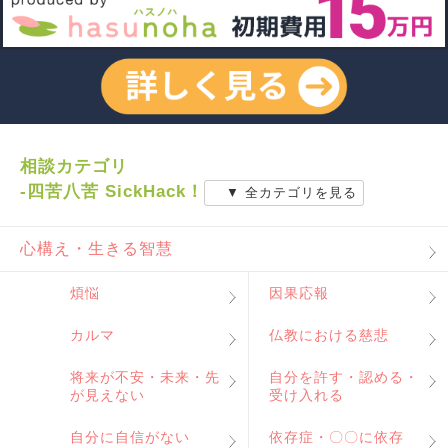
相談カテゴリ
-四苦八苦 SickHack！
▼ 全カテゴリを見る
心構え・生きる智慧
煩悩
因果応報
カルマ
仏教における慈悲
将来が不安・未来・先
自分を許す・認める・
が見えない
受け入れる
自分に自信がない
依存症・〇〇に依存