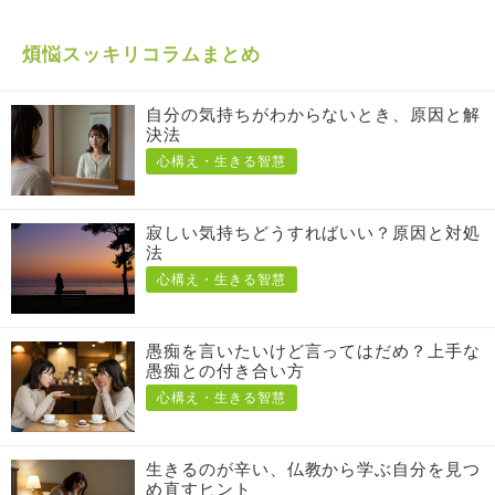
煩悩スッキリコラムまとめ
自分の気持ちがわからないとき、原因と解
決法
心構え・生きる智慧
寂しい気持ちどうすればいい？原因と対処
法
心構え・生きる智慧
愚痴を言いたいけど言ってはだめ？上手な
愚痴との付き合い方
心構え・生きる智慧
生きるのが辛い、仏教から学ぶ自分を見つ
め直すヒント