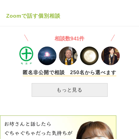
こともありますし、ここにお前の仕事はないから帰れとも言
けないかと思うと泣きたくなる気持ちです。 兄弟の不仲に
われたことがありますが帰らず仕事をしました。 その際は
対して亡くなった父が悲しむことはないと思います。生前そ
失敗したらどれだけの人に迷惑がかかるか、どんだけ損害が
Zoomで話す個別相談
う言われて傷ついてきました。 解決したいのに、私の心が
出るかと隣に座った上司に脅されながら作業をした時もあり
弱ってしまって動くことができません。お叱りでも何かお言
ます。 再就職したので怒られることも勉強だし、失敗は初
葉をいただければまた頑張れかもしれないと思い相談致しま
めのうちはした方がいいと思い、上司にもありがとうござい
相談数941件
した。 宜しくお願い致します。
ますと返事して周りの人にも挨拶をしてきました。 でも社
内にいる時間の記憶がほとんどなく、叱られて帰るような生
活だったのと、自分の関わった作業の規模が毎回大きいので
一つのミスでも損害が大きすぎると思い辞めました。 会社
だけのせいではなく私も向上心がなかった、受け身だったか
らだと思います。 萎縮して碌なコミニュケーションも取れ
匿名非公開で相談 250名から選べます
ず、「君の人格がわからない」と、インターンに行った会社
でも言われました。 今は実家の会社の事務に空きができた
もっと見る
のでそこに就職しています。小さな会社です。 田舎なので
すが、田舎は田舎で自分だけ取り残されたような気分にな
り、「このまま死んだらどうする」と頭に浮かんで虚しくな
ります。閉店する店舗が多いのでそれも自分の中の不安を煽
ります。 同級生はキャリアアップをしたり、人脈を広げた
りしていて、「私ももっと必死に生きなければ」と思います
が目標を立てるのも怖いです。 実家に住んで、毎日同じ生
活を続けています。自分の外見だけが歳をとって、体験すべ