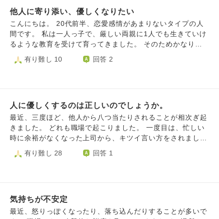
他人に寄り添い、優しくなりたい
こんにちは。 20代前半、恋愛感情があまりないタイプの人
間です。 私は一人っ子で、厳しい両親に1人でも生きていけ
るような教育を受けて育ってきました。 そのためかなり自
立心があるのに加え、討論が頻発する職種についているた
有り難し 10
回答 2
め、かなり性格がキツいです。 特に、自分の思うようにな
らないと、他人に当たってしまいます。 その反面、一人っ
子であることの裏返しでしょうか。同時に人恋しくてしょう
がない瞬間が多くあります。 性格がキツい、と述べました
人に優しくするのは正しいのでしょうか。
が、対外的には最低限の体裁を取り繕っているために、出会
ってしばらくのうちは上手くやって行けます。 ただ、他人
最近、三度ほど、他人から八つ当たりされることが相次ぎ起
に縋られるとすごく強く拒否してしまいます。そのせいで、
きました。 どれも職場で起こりました。 一度目は、忙しい
友人を1人失いました。 疲れ、パニックになっていた友人を
時に余裕がなくなった上司から、キツイ言い方をされまし
サポートできなかった挙句、その拒否の際に、沢山友人を揶
た。 二度目は、先輩が悩み事が色々あるようで、話を聞い
有り難し 28
回答 1
揄する暴言を吐いてしまった為です。友人が優しかったの
てあげるだけでも心が軽くなるかと思い、話を聞いていまし
で、お互い冷静になった後に私の発言のおかしさ、酷さを伝
た。何度か会話をするうちに「羨ましい」と言われることが
えてくれた上で絶縁されてしまいました。 その際に言われ
増えて、次第に先輩の態度が悪くなっていき、ついに乱暴な
て確かに！と思ったのと同時に、傷として残っているのが
口調で文句を言われたので、それから距離を置いています。
「思っていることを言い合える関係が良い(私はよく友人に
気持ちが不安定
三度目は、後輩から仕事で分からないことがあるので教えて
そう言っていました)って言うけど、それは貴方が言いたい
欲しいと何度も頼まれたので教えていました。その人は元か
最近、怒りっぽくなったり、落ち込んだりすることが多いで
だけで、こっちには都合の良い人間でいて欲しいだけでし