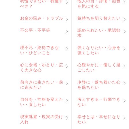
我慢できない・我慢す
他人の目・評価・顔色
べき？
を気にする
お金の悩み・トラブル
気持ちを切り替えたい
不公平・不平等
認められたい・承認欲
求
理不尽・納得できな
強くなりたい・心身を
い・ひどいこと
強くしたい
心に余裕・ゆとり・広
心穏やかに・優しく過
く大きな心
ごしたい
前向きに生きたい・前
冷静に・落ち着いた心
に進みたい
を保ちたい
自分を・性格を変えた
考えすぎる・行動でき
い・直したい
ない
現実逃避・現実の受け
幸せとは・幸せになり
入れ
たい