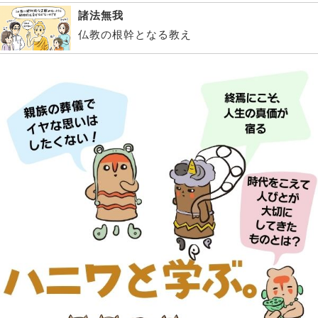
諸法無我
仏教の根幹となる教え