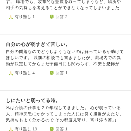
ら、プライベートの方の人間関係が上手くいっていないよう
す。 職場でも、攻撃的な態度を取ってしまうなど、場所や
ょ？」という言葉です。 実際、その通りだと思います。 冷
で、周りに悪態をつくことが多くなっていたのですが、仕事
相手の気持ちを考えることができなくなってしまいました。
静に考えれば、酷いことをしたなと本当に思います。 が、
を教えて欲しいと言われて教えた翌日に、機嫌が悪かったよ
同僚のことも、敵に思えて仕方ありません。会社に行きたく
有り難し 1
回答 2
私になんて縋らないで自立してよ！のような他人に寄り添え
うで話しかけても無視されたり、冷たい対応をされました。
ないと思うこともあります。誰も自分の味方なんていないよ
ない自分も残ったままです。 今も、思っていることを言い
このように他人に優しくしても、八つ当たりという形で返っ
うな気がします。 まだ起こってもいないことを過剰に不安
合えるスッキリした関係が良いと本当に考えていますが、そ
てくるのなら、人に優しくするのは間違いなのだろうかと悩
になってしまいます。 前はそんなことなかったのに。 ずっ
れも友人が言った「都合の良い人」が欲しいだけなのかも
みを抱えてしまいました。 お言葉を下さると幸いです。
とこんな気持ちが続くのかな？
な……と感じます。 それでいて、友人を失ったことはすご
自分の心が弱すぎて苦しい。
く悲しいです。 恋愛感情もそこまでなく、結婚願望もな
自分の問題なのでどうしようもないのは解っているが助けて
く、友人を大切にして行かなければ周りに人が居なくなって
ほしいです。 以前の相談でも書きましたが、職場内での異
しまうな……と最近ヒシヒシと感じています。それは寂しく
動が決定してからまだ予備日にも関わらず、不安と恐怖が頭
てとても嫌な事だ…とも。 どうしたら都合の良い人を求め
から離れない状態が続いています。 朝起きると異動の事が
有り難し 4
回答 1
ないようにできるでしょうか？ 他の人に、優しく、寄り添
不安になり、気分が悪くなったり胃が痛くなったりします。
えるようになりたいです。
仕事中でも些細な事を言われただけで「自分は皆から見下さ
れている、必要とされていない、仕事辞めたい、辞めるわけ
にはいかない、皆職場内異動なんて当たり前に受け入れてい
しにたいと弱ってる時。
る、それでもどうしたらいいかわからない、助けて」と自己
嫌悪や未来の変化への不安で頭がぐちゃぐちゃになってしま
私は介護の仕事を２０年程してきました。 心が弱っている
います。 そうなると、スマホに「苦しい、助けて」などと
人、精神疾患にかかってしまった人には良く担当があたり、
検索をしたり、以前ハスノハでいただいたアドバイスをみた
気持ちもよく分かるので その都度見守り、寄り添う努力を
り、友人に気分がおかしいとメールしたりして何とか気を紛
してきました。 私自身も同じ思いを持っているから。 ２０
有り難し 19
回答 1